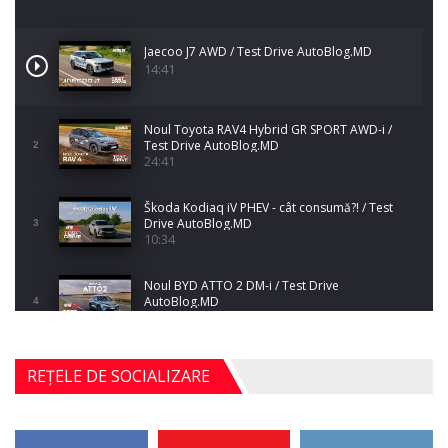
Jaecoo J7 AWD / Test Drive AutoBlog.MD
14:41
Noul Toyota RAV4 Hybrid GR SPORT AWD-i /
Test Drive AutoBlog.MD
2
24:41
Škoda Kodiaq iV PHEV - cât consumă?! / Test
Drive AutoBlog.MD
3
10:34
Noul BYD ATTO 2 DM-i / Test Drive
AutoBlog.MD
4
17:35
Noul Mercedes-Benz S-Class facelift (S 580
REȚELE DE SOCIALIZARE
4MATIC V223) / Test Drive AutoBlog.MD
5
27:33
HAVAL H5 / Test Drive AutoBlog.MD