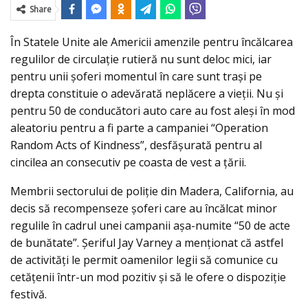
Share
În Statele Unite ale Americii amenzile pentru încălcarea
regulilor de circulaţie rutieră nu sunt deloc mici, iar
pentru unii şoferi momentul în care sunt traşi pe
drepta constituie o adevărată neplăcere a vieţii. Nu şi
pentru 50 de conducători auto care au fost aleşi în mod
aleatoriu pentru a fi parte a campaniei “Operation
Random Acts of Kindness”, desfăşurată pentru al
cincilea an consecutiv pe coasta de vest a ţării.
Membrii sectorului de poliţie din Madera, California, au
decis să recompenseze șoferi care au încălcat minor
regulile în cadrul unei campanii aşa-numite “50 de acte
de bunătate”. Șeriful Jay Varney a menţionat că astfel
de activităţi le permit oamenilor legii să comunice cu
cetățenii într-un mod pozitiv și să le ofere o dispoziție
festivă.