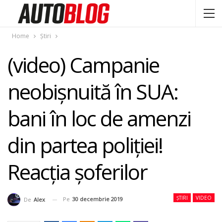
Home
Știri
(video) Campanie
neobişnuită în SUA:
bani în loc de amenzi
din partea poliţiei!
Reacţia şoferilor
ȘTIRI
VIDEO
Pe
30 decembrie 2019
De
Alex