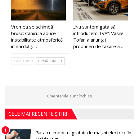
Vremea se schimbă
„Nu suntem gata să
brusc: Canicula aduce
introducem TVA”: Vasile
instabilitate atmosferică
Tofan a anunțat
în nordul și…
propuneri de taxare a…
ANTERIOR
URMĂTORUL
Cmentariile sunt închise
CELE MAI RECENTE ȘTIRI
1
Gata cu importul gratuit de mașini electrice în
Moldova și…