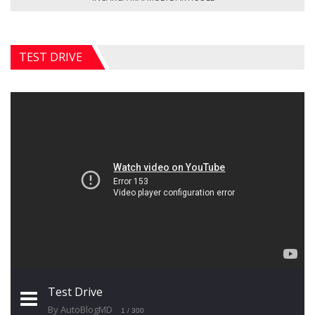
TEST DRIVE
Test Drive
By AutoBlogMD
1
/ 300