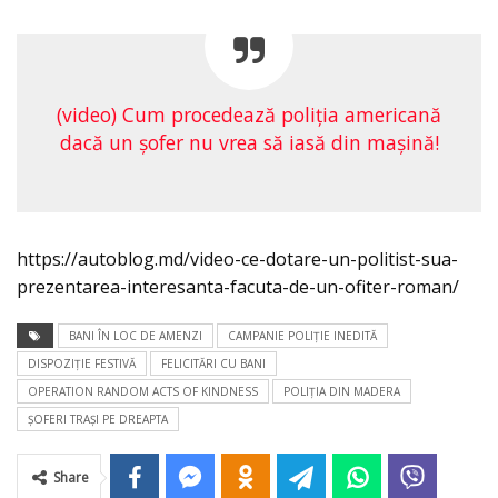
(video) Cum procedează poliția americană
dacă un șofer nu vrea să iasă din mașină!
https://autoblog.md/video-ce-dotare-un-politist-sua-
prezentarea-interesanta-facuta-de-un-ofiter-roman/
BANI ÎN LOC DE AMENZI
CAMPANIE POLIŢIE INEDITĂ
DISPOZIȚIE FESTIVĂ
FELICITĂRI CU BANI
OPERATION RANDOM ACTS OF KINDNESS
POLIŢIA DIN MADERA
ŞOFERI TRAŞI PE DREAPTA
Share