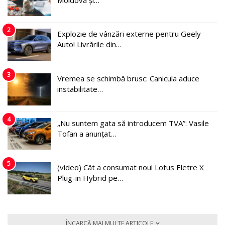
2
Explozie de vânzări externe pentru Geely
Auto! Livrările din…
3
Vremea se schimbă brusc: Canicula aduce
instabilitate…
4
„Nu suntem gata să introducem TVA”: Vasile
Tofan a anunțat…
5
(video) Cât a consumat noul Lotus Eletre X
Plug-in Hybrid pe…
ÎNCARCĂ MAI MULTE ARTICOLE