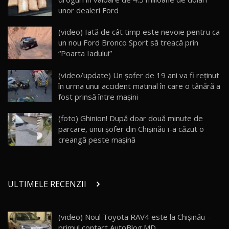
unor dealeri Ford
ZEEKR 009: Cel mai Performant și Confortabil
(video) Iată de cât timp este nevoie pentru ca
Van Electric Testat în Moldova / AutoBlog.MD
24
un nou Ford Bronco Sport să treacă prin
26:38
“Poarta Iadului”
Land Rover Defender OCTA Edition One: Cel
(video/update) Un șofer de 19 ani va fi reținut
mai Exclusiv și Puternic Defender Testat în
25
32:21
Moldova
în urma unui accident matinal în care o tânără a
fost prinsă între mașini
Porsche 911 Spirit 70 / Test Drive
AutoBlog.MD
26
(foto) Ghinion! După doar două minute de
10:57
parcare, unui şofer din Chişinău i-a căzut o
creangă peste maşină
Test Drive: Noile modele FENDT! Cum e să
conduci un tractor?!
27
22:49
ULTIMELE RECENZII
Noul Geely Monjaro 2025! Mai ieftin și mai
dotat / Test Drive AutoBlog.MD
28
23:05
(video) Noul Toyota RAV4 este la Chișinău –
primul contact AutoBlog.MD
ZEEKR 9X - PRIMUL TEST DRIVE ÎN ROMÂNĂ!