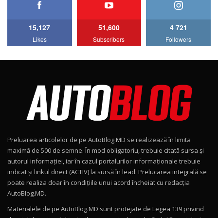
11:58
6
15,127
51,600
4 721
Lotus Emira Turbo SE / Test Drive
Likes
Subscribers
Followers
AutoBlog.MD
7
24:06
Noul Škoda Kodiaq RS / Test Drive
AutoBlog.MD în premieră națională
8
15:08
Noul Geely EX2 / Test Drive AutoBlog.MD
15:22
9
Preluarea articolelor de pe AutoBlog.MD se realizează în limita
Mercedes-AMG E 53 HYBRID 4MATIC+ / Test
maximă de 500 de semne. În mod obligatoriu, trebuie citată sursa și
Drive AutoBlog.MD
10
autorul informației, iar în cazul portalurilor informaționale trebuie
16:27
indicat și linkul direct (ACTIV) la sursă în lead. Prelucarea integrală se
poate realiza doar în condițiile unui acord încheiat cu redacţia
Noul Volvo ES90 / Test Drive AutoBlog.MD
AutoBlog.MD.
27:58
11
Materialele de pe AutoBlog.MD sunt protejate de Legea 139 privind