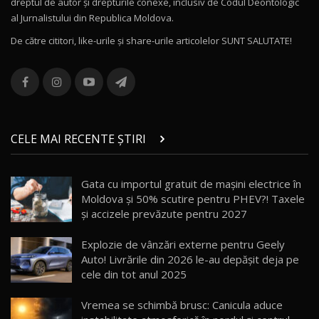
dreptul de autor și drepturile conexe, inclusiv de Codul Deontologic
Noul MG HS / Test Drive AutoBlog.MD
al Jurnalistului din Republica Moldova.
16:48
12
De către cititori, like-urile şi share-urile articolelor SUNT SALUTATE!
ROX 01: Test drive cu noul SUV chinezesc care
combină aventura cu luxul / AutoBlog.MD
13
36:08
ZEEKR 9X în Moldova: Am condus gigantul
chinez care face lumea să se întoarcă după el
14
CELE MAI RECENTE ȘTIRI
17:27
/ AutoBlog.MD
Noua Mazda CX-5 / Test Drive AutoBlog.MD
Gata cu importul gratuit de mașini electrice în
14:37
15
Moldova și 50% scutire pentru PHEV?! Taxele
și accizele prevăzute pentru 2027
Cum merge? Škoda Octavia 4×4 DSG facelift //
AutoBlogMD
Explozie de vânzări externe pentru Geely
16
13:10
Auto! Livrările din 2026 le-au depășit deja pe
cele din tot anul 2025
Lotus Eletre R / Test Drive AutoBlog.MD
20:06
17
Vremea se schimbă brusc: Canicula aduce