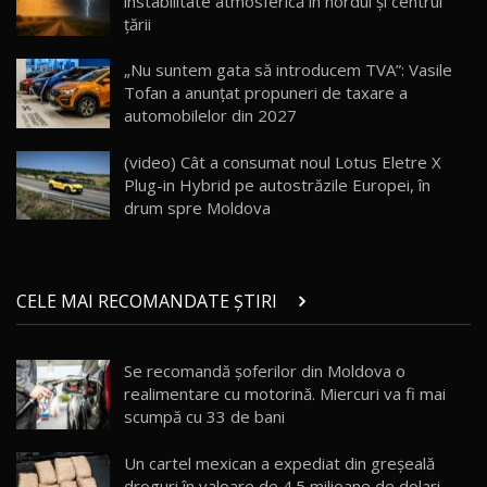
instabilitate atmosferică în nordul și centrul
țării
Va fi modelul nr.1 BYD în Moldova? BYD Seal U
DM-i / Test Drive AutoBlog.MD
18
„Nu suntem gata să introducem TVA”: Vasile
30:08
Tofan a anunțat propuneri de taxare a
automobilelor din 2027
Noul Geely EX5 EM-i care a cucerit Moldova
înainte să ajungă în showroom / Test Drive
19
23:36
AutoBlog.MD
(video) Cât a consumat noul Lotus Eletre X
Plug-in Hybrid pe autostrăzile Europei, în
Noul ZEEKR 7X / Test Drive AutoBlog.MD
drum spre Moldova
29:08
20
Micul BYD Dolphin Surf / Test Drive
CELE MAI RECOMANDATE ȘTIRI
AutoBlog.MD
21
16:59
Se recomandă șoferilor din Moldova o
Noua Mazda 6e / Test Drive AutoBlog.MD
realimentare cu motorină. Miercuri va fi mai
26:59
22
scumpă cu 33 de bani
Lynk & Co 01 / Test Drive AutoBlog.MD
Un cartel mexican a expediat din greşeală
25:19
23
droguri în valoare de 4.5 milioane de dolari