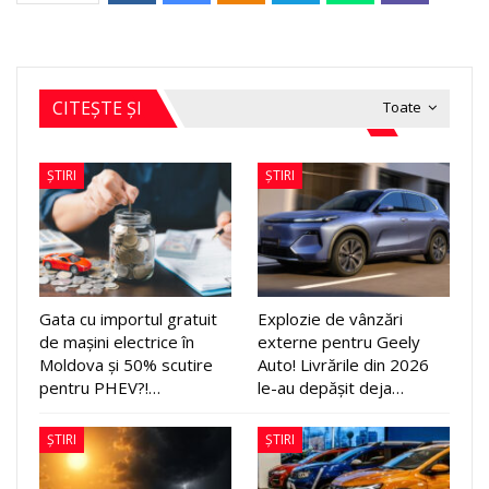
CITEȘTE ȘI
Toate
ȘTIRI
ȘTIRI
Gata cu importul gratuit
Explozie de vânzări
de mașini electrice în
externe pentru Geely
Moldova și 50% scutire
Auto! Livrările din 2026
pentru PHEV?!…
le-au depășit deja…
ȘTIRI
ȘTIRI