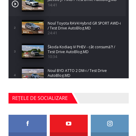
14:41
Noul Toyota RAV4 Hybrid GR SPORT AWD-i
/ Test Drive AutoBlog.MD
2
24:41
Škoda Kodiaq iV PHEV - cât consumă?! /
Test Drive AutoBlog.MD
3
10:34
Noul BYD ATTO 2 DM-i / Test Drive
AutoBlog.MD
4
17:35
Noul Mercedes-Benz S-Class facelift (S 580
REȚELE DE SOCIALIZARE
4MATIC V223) / Test Drive AutoBlog.MD
5
27:33
HAVAL H5 / Test Drive AutoBlog.MD
11:58
6