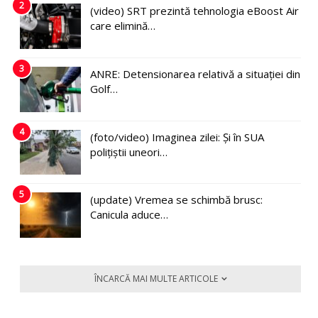
2
(video) SRT prezintă tehnologia eBoost Air
care elimină…
3
ANRE: Detensionarea relativă a situației din
Golf…
4
(foto/video) Imaginea zilei: Și în SUA
polițiștii uneori…
5
(update) Vremea se schimbă brusc:
Canicula aduce…
ÎNCARCĂ MAI MULTE ARTICOLE