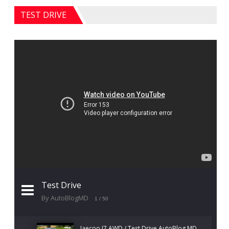
TEST DRIVE
Test Drive
By AutoBlogMD
1
/ 50
Jaecoo J7 AWD / Test Drive AutoBlog.MD