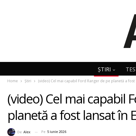
ȘTIRI
TES
Home
Știri
(video) Cel mai capabil Ford Ranger de pe planetă a fost 
(video) Cel mai capabil 
planetă a fost lansat în
Pe
5 iunie 2026
De
Alex