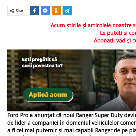
Share
Acum ştirile şi articolele noastr
Le puteţi şi 
Abonaţii văd şi 
Ford Pro a anunțat că noul Ranger Super Duty devin
de lider a companiei în domeniul vehiculelor comerc
a fi cel mai puternic și mai capabil Ranger de pe p