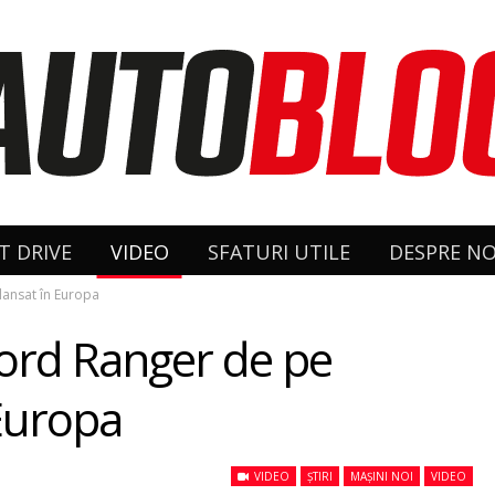
T DRIVE
VIDEO
SFATURI UTILE
DESPRE NO
lansat în Europa
Ford Ranger de pe
 Europa
VIDEO
ȘTIRI
MAȘINI NOI
VIDEO