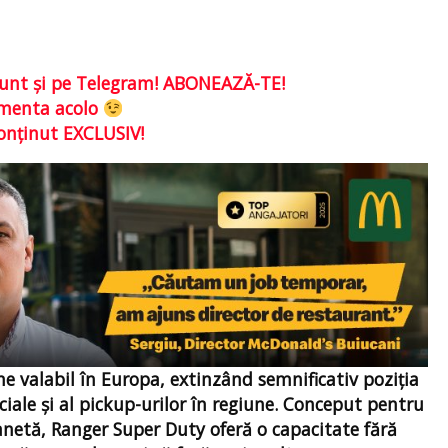
e sunt şi pe Telegram! ABONEAZĂ-TE!
comenta acolo
conţinut EXCLUSIV!
e valabil în Europa, extinzând semnificativ poziția
iale și al pickup-urilor în regiune. Conceput pentru
lanetă, Ranger Super Duty oferă o capacitate fără