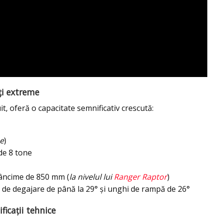
ți extreme
 oferă o capacitate semnificativ crescută:
ne
)
 de 8 tone
dâncime de 850 mm (
la nivelul lui
Ranger Raptor
)
i de degajare de până la 29° și unghi de rampă de 26°
ficații tehnice