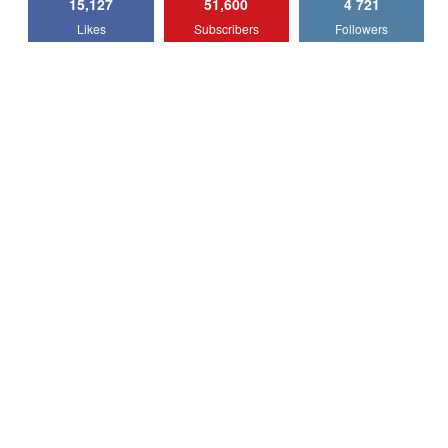
15,127
51,600
4 721
Lotus Emira Turbo SE / Test Drive
Likes
Subscribers
Followers
AutoBlog.MD
7
24:06
Noul Škoda Kodiaq RS / Test Drive
AutoBlog.MD în premieră națională
8
15:08
Noul Geely EX2 / Test Drive AutoBlog.MD
15:22
9
Mercedes-AMG E 53 HYBRID 4MATIC+ /
Test Drive AutoBlog.MD
10
16:27
Noul Volvo ES90 / Test Drive AutoBlog.MD
27:58
11
Noul MG HS / Test Drive AutoBlog.MD
16:48
12