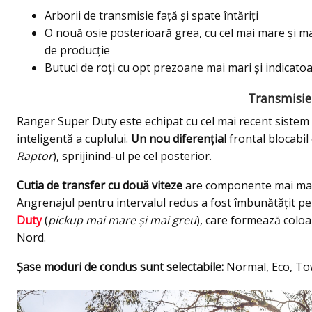
Arborii de transmisie față și spate întăriți
O nouă osie posterioară grea, cu cel mai mare și m
de producție
Butuci de roți cu opt prezoane mai mari și indicato
Transmisie 
Ranger Super Duty este echipat cu cel mai recent sistem a
inteligentă a cuplului.
Un nou diferențial
frontal blocabil
Raptor
), sprijinind-ul pe cel posterior.
Cutia de transfer cu două viteze
are componente mai mari 
Angrenajul pentru intervalul redus a fost îmbunătățit pent
Duty
(
pickup mai mare și mai greu
), care formează coloa
Nord.
Șase moduri de condus sunt selectabile:
Normal, Eco, Tow