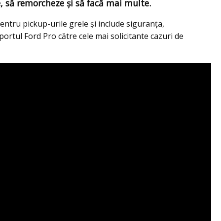
e, să remorcheze și să facă mai multe.
tru pickup-urile grele și include siguranța,
ortul Ford Pro către cele mai solicitante cazuri de