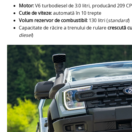
Motor:
V6 turbodiesel de 3.0 litri, producând 209 C
Cutie de viteze:
automată în 10 trepte
Volum rezervor de combustibil:
130 litri (
standard
)
Capacitate de răcire a trenului de rulare
crescută c
diesel
)