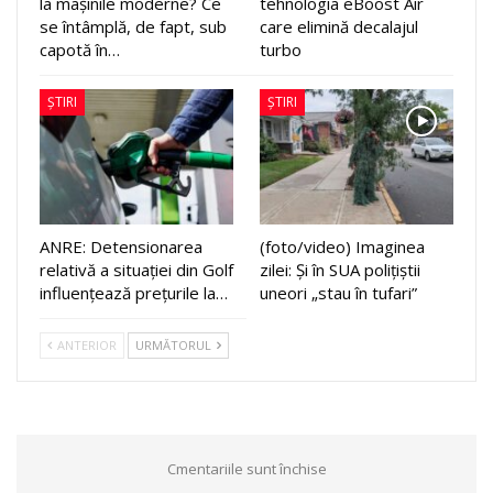
la mașinile moderne? Ce
tehnologia eBoost Air
se întâmplă, de fapt, sub
care elimină decalajul
capotă în…
turbo
ȘTIRI
ȘTIRI
ANRE: Detensionarea
(foto/video) Imaginea
relativă a situației din Golf
zilei: Și în SUA polițiștii
influențează prețurile la…
uneori „stau în tufari”
ANTERIOR
URMĂTORUL
Cmentariile sunt închise