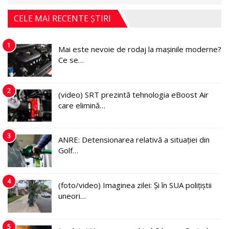
CELE MAI RECENTE ȘTIRI
1
Mai este nevoie de rodaj la mașinile moderne?
Ce se…
2
(video) SRT prezintă tehnologia eBoost Air
care elimină…
3
ANRE: Detensionarea relativă a situației din
Golf…
4
(foto/video) Imaginea zilei: Și în SUA polițiștii
uneori…
5