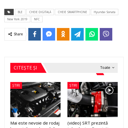
BLE
CHEIE DIGITALĂ
CHEIE SMARTPHONE
Hyundai Sonata
New York 2019
NFC
Share
CITEȘTE ȘI
Toate
ȘTIRI
ȘTIRI
Mai este nevoie de rodaj
(video) SRT prezintă