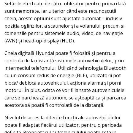
Setările efectuate de către utilizator pentru prima dată
sunt memorate, iar ulterior când este recunoscută
cheia, aceste opțiuni sunt ajustate automat – inclusiv
poziția oglinzilor, a scaunelor și a volanului, precum și
comenzile pentru sistemele audio, video, de navigație
(AVN) și head-up-display (HUD).
Cheia digitală Hyundai poate fi folosită și pentru a
controla de la distanță sistemele autovehiculelor, prin
intermediul telefonului. Utilizând tehnologia Bluetooth
cu un consum redus de energie (BLE), utilizatorii pot
bloca/ debloca autovehiculul, acționa alarma și porni
motorul. În plus, odată ce vor fi lansate autovehiculele
care se parchează autonom, se așteaptă ca și parcarea
acestora să poată fi controlată de la distanță.
Nivelul de acces la diferite funcții ale autovehiculului
poate fi adaptat fiecărui utilizator, pentru o perioada
definită. Proprietarul autovehiculului poate seta în