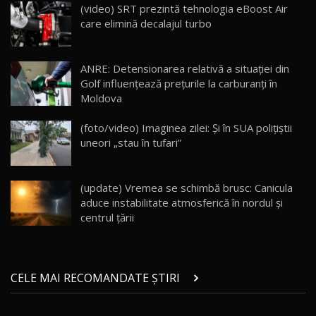
AutoBlogMD
(video) SRT prezintă tehnologia eBoost Air
16
13:10
care elimină decalajul turbo
Lotus Eletre R / Test Drive AutoBlog.MD
20:06
17
ANRE: Detensionarea relativă a situației din
Golf influențează prețurile la carburanți în
Moldova
Va fi modelul nr.1 BYD în Moldova? BYD Seal U
DM-i / Test Drive AutoBlog.MD
18
(foto/video) Imaginea zilei: Și în SUA polițiștii
30:08
uneori „stau în tufari”
Noul Geely EX5 EM-i care a cucerit Moldova
înainte să ajungă în showroom / Test Drive
19
23:36
AutoBlog.MD
(update) Vremea se schimbă brusc: Canicula
aduce instabilitate atmosferică în nordul și
Noul ZEEKR 7X / Test Drive AutoBlog.MD
centrul țării
29:08
20
Micul BYD Dolphin Surf / Test Drive
CELE MAI RECOMANDATE ȘTIRI
AutoBlog.MD
21
16:59