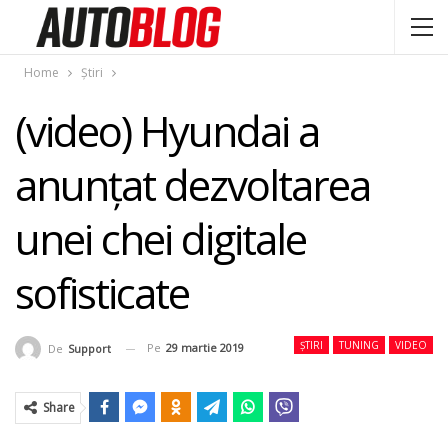
Home
Știri
(video) Hyundai a
anunțat dezvoltarea
unei chei digitale
sofisticate
ȘTIRI
TUNING
VIDEO
Pe
29 martie 2019
De
Support
Share