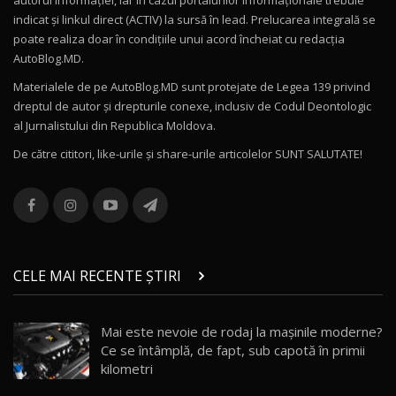
16:27
indicat și linkul direct (ACTIV) la sursă în lead. Prelucarea integrală se
poate realiza doar în condițiile unui acord încheiat cu redacţia
Noul Volvo ES90 / Test Drive AutoBlog.MD
AutoBlog.MD.
27:58
11
Materialele de pe AutoBlog.MD sunt protejate de Legea 139 privind
dreptul de autor și drepturile conexe, inclusiv de Codul Deontologic
Noul MG HS / Test Drive AutoBlog.MD
al Jurnalistului din Republica Moldova.
16:48
12
De către cititori, like-urile şi share-urile articolelor SUNT SALUTATE!
ROX 01: Test drive cu noul SUV chinezesc care
combină aventura cu luxul / AutoBlog.MD
13
36:08
ZEEKR 9X în Moldova: Am condus gigantul
chinez care face lumea să se întoarcă după el
14
CELE MAI RECENTE ȘTIRI
17:27
/ AutoBlog.MD
Noua Mazda CX-5 / Test Drive AutoBlog.MD
Mai este nevoie de rodaj la mașinile moderne?
14:37
15
Ce se întâmplă, de fapt, sub capotă în primii
kilometri
Cum merge? Škoda Octavia 4×4 DSG facelift //