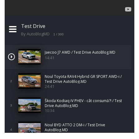
Test Drive
By AutoBlogMD
1
/ 300
Jaecoo J7 AWD / Test Drive AutoBlog.MD
14:41
Noul Toyota RAV4 Hybrid GR SPORT AWD-i /
Test Drive AutoBlog.MD
2
24:41
Škoda Kodiaq iV PHEV - cât consumă?! / Test
Drive AutoBlog.MD
3
10:34
Noul BYD ATTO 2 DM-i / Test Drive
AutoBlog.MD
4
17:35