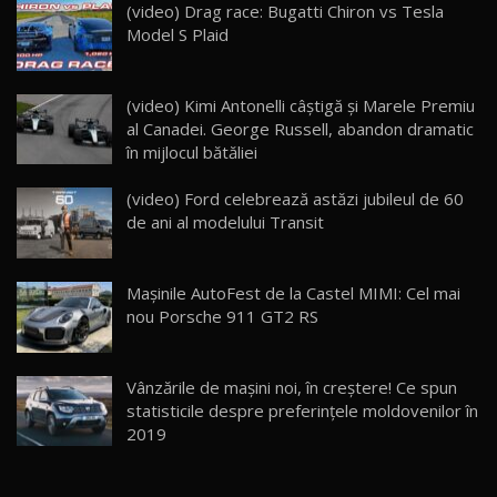
(video) Drag race: Bugatti Chiron vs Tesla
Noua Mazda 6e / Test Drive AutoBlog.MD
Model S Plaid
26:59
22
Lynk & Co 01 / Test Drive AutoBlog.MD
(video) Kimi Antonelli câștigă și Marele Premiu
25:19
23
al Canadei. George Russell, abandon dramatic
în mijlocul bătăliei
ZEEKR 009: Cel mai Performant și Confortabil
(video) Ford celebrează astăzi jubileul de 60
Van Electric Testat în Moldova / AutoBlog.MD
24
de ani al modelului Transit
26:38
Land Rover Defender OCTA Edition One: Cel
Mașinile AutoFest de la Castel MIMI: Cel mai
mai Exclusiv și Puternic Defender Testat în
25
32:21
Moldova
nou Porsche 911 GT2 RS
Porsche 911 Spirit 70 / Test Drive
AutoBlog.MD
26
Vânzările de maşini noi, în creştere! Ce spun
10:57
statisticile despre preferinţele moldovenilor în
2019
Test Drive: Noile modele FENDT! Cum e să
conduci un tractor?!
27
22:49