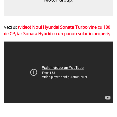
Vezi şi:
(video) Noul Hyundai Sonata Turbo vine cu 180
de CP, iar Sonata Hybrid cu un panou solar în acoperiş