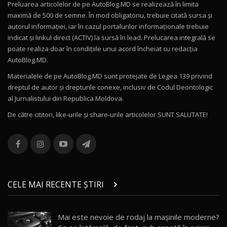
Preluarea articolelor de pe AutoBlog.MD se realizează în limita
Mercedes-AMG E 53 HYBRID 4MATIC+ / Test
maximă de 500 de semne. În mod obligatoriu, trebuie citată sursa și
Drive AutoBlog.MD
10
autorul informației, iar în cazul portalurilor informaționale trebuie
16:27
indicat și linkul direct (ACTIV) la sursă în lead. Prelucarea integrală se
poate realiza doar în condițiile unui acord încheiat cu redacţia
Noul Volvo ES90 / Test Drive AutoBlog.MD
AutoBlog.MD.
27:58
11
Materialele de pe AutoBlog.MD sunt protejate de Legea 139 privind
dreptul de autor și drepturile conexe, inclusiv de Codul Deontologic
Noul MG HS / Test Drive AutoBlog.MD
al Jurnalistului din Republica Moldova.
16:48
12
De către cititori, like-urile şi share-urile articolelor SUNT SALUTATE!
ROX 01: Test drive cu noul SUV chinezesc care
combină aventura cu luxul / AutoBlog.MD
13
36:08
ZEEKR 9X în Moldova: Am condus gigantul
chinez care face lumea să se întoarcă după el
14
CELE MAI RECENTE ȘTIRI
17:27
/ AutoBlog.MD
Noua Mazda CX-5 / Test Drive AutoBlog.MD
Mai este nevoie de rodaj la mașinile moderne?
14:37
15