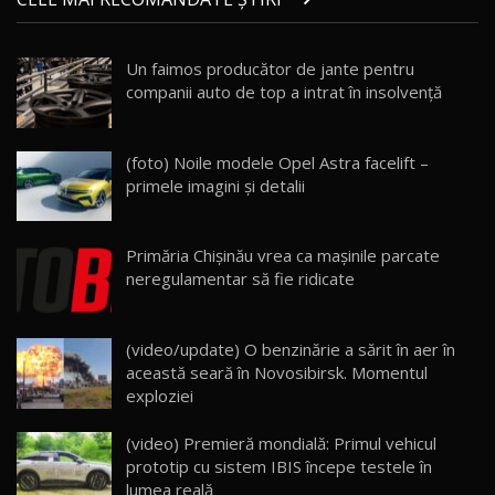
AutoBlog.MD
21
16:59
Un faimos producător de jante pentru
Noua Mazda 6e / Test Drive AutoBlog.MD
companii auto de top a intrat în insolvență
26:59
22
Lynk & Co 01 / Test Drive AutoBlog.MD
(foto) Noile modele Opel Astra facelift –
25:19
23
primele imagini și detalii
ZEEKR 009: Cel mai Performant și Confortabil
Primăria Chişinău vrea ca mașinile parcate
Van Electric Testat în Moldova / AutoBlog.MD
24
neregulamentar să fie ridicate
26:38
Land Rover Defender OCTA Edition One: Cel
(video/update) O benzinărie a sărit în aer în
mai Exclusiv și Puternic Defender Testat în
25
32:21
Moldova
această seară în Novosibirsk. Momentul
exploziei
Porsche 911 Spirit 70 / Test Drive
AutoBlog.MD
26
(video) Premieră mondială: Primul vehicul
10:57
prototip cu sistem IBIS începe testele în
lumea reală