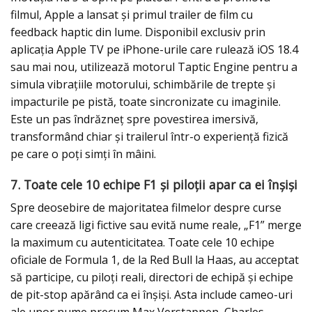
filmul, Apple a lansat și primul trailer de film cu
feedback haptic din lume. Disponibil exclusiv prin
aplicația Apple TV pe iPhone-urile care rulează iOS 18.4
sau mai nou, utilizează motorul Taptic Engine pentru a
simula vibrațiile motorului, schimbările de trepte și
impacturile pe pistă, toate sincronizate cu imaginile.
Este un pas îndrăzneț spre povestirea imersivă,
transformând chiar și trailerul într-o experiență fizică
pe care o poți simți în mâini.
7. Toate cele 10 echipe F1 și piloții apar ca ei înșiși
Spre deosebire de majoritatea filmelor despre curse
care creează ligi fictive sau evită nume reale, „F1” merge
la maximum cu autenticitatea. Toate cele 10 echipe
oficiale de Formula 1, de la Red Bull la Haas, au acceptat
să participe, cu piloți reali, directori de echipă și echipe
de pit-stop apărând ca ei înșiși. Asta include cameo-uri