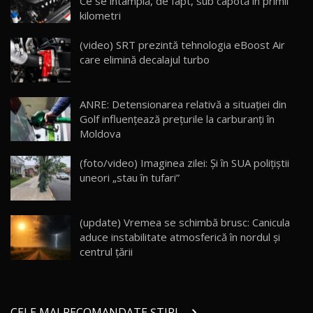
Ce se întâmplă, de fapt, sub capotă în primii
kilometri
Cum merge? Škoda Octavia 4×4 DSG facelift //
AutoBlogMD
(video) SRT prezintă tehnologia eBoost Air
16
13:10
care elimină decalajul turbo
Lotus Eletre R / Test Drive AutoBlog.MD
20:06
17
ANRE: Detensionarea relativă a situației din
Golf influențează prețurile la carburanți în
Moldova
Va fi modelul nr.1 BYD în Moldova? BYD Seal U
DM-i / Test Drive AutoBlog.MD
18
(foto/video) Imaginea zilei: Și în SUA polițiștii
30:08
uneori „stau în tufari”
Noul Geely EX5 EM-i care a cucerit Moldova
înainte să ajungă în showroom / Test Drive
19
23:36
AutoBlog.MD
(update) Vremea se schimbă brusc: Canicula
aduce instabilitate atmosferică în nordul și
Noul ZEEKR 7X / Test Drive AutoBlog.MD
centrul țării
29:08
20
Micul BYD Dolphin Surf / Test Drive
CELE MAI RECOMANDATE ȘTIRI