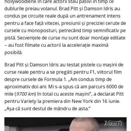
hollywoodiene în care actorii stau pasivi în timp ce
dublurile preiau volanul. Brad Pitt și Damson Idris au
condus pe circuite reale după un antrenament intens
pentru a face față vitezei, presiunii și preciziei cerute de
cursele cu monoposturi, petrecând timp semnificativ pe
pistă. Secvențele de curse nu sunt doar montaje editate
– au fost filmate cu actorii la accelerație maximă
posibilă.
Brad Pitt și Damson Idris au testat pistele cu mașini de
curse reale pentru a se pregăti pentru F1, viitorul film
despre cursele de Formula 1. „Am condus timp de
aproximativ doi ani. Mi s-a spus că am parcurs 6000 de
mile (
9700 km
) în total cu aceste mașini”, a declarat Pitt
pentru Variety la premiera din New York din 16 iunie.
„Așa că sunt destul de mândru de asta.”