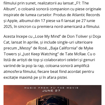
filmului prin sunet, realizatorii au lansat „F1: The
Album”, o coloană sonoră companion cu piese originale
inspirate de lumea curselor. Produs de Atlantic Records
și Apple, albumul din 17 piese va fi lansat pe 27 iunie
2025, în sincron cu premiera nord-americană a filmului.
Acesta începe cu „Lose My Mind” de Don Toliver și Doja
Cat, lansat în aprilie, și include single-uri ulterioare
precum „Messy” de Rosé, „Baja California” de Myke
Towers și „Just Keep Watching” de Tate McRae. Cu o
listă de artiști de top și colaboratori celebri și genuri
variind de la pop la rap, coloana sonoră amplifică
atmosfera filmului, fiecare beat fiind acordat pentru
excitație maximă pe și în afara pistei.