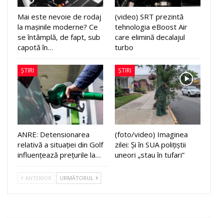
Mai este nevoie de rodaj
(video) SRT prezintă
la mașinile moderne? Ce
tehnologia eBoost Air
se întâmplă, de fapt, sub
care elimină decalajul
capotă în…
turbo
ȘTIRI
ȘTIRI
ANRE: Detensionarea
(foto/video) Imaginea
relativă a situației din Golf
zilei: Și în SUA polițiștii
influențează prețurile la…
uneori „stau în tufari”
ANTERIOR
URMĂTORUL