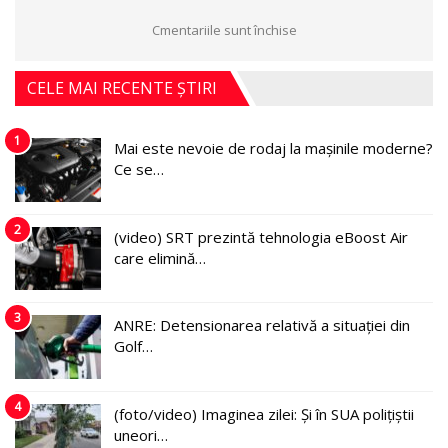
Cmentariile sunt închise
CELE MAI RECENTE ȘTIRI
1
Mai este nevoie de rodaj la mașinile moderne?
Ce se…
2
(video) SRT prezintă tehnologia eBoost Air
care elimină…
3
ANRE: Detensionarea relativă a situației din
Golf…
4
(foto/video) Imaginea zilei: Și în SUA polițiștii
uneori…