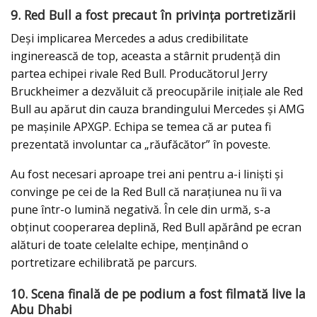
9. Red Bull a fost precaut în privința portretizării
Deși implicarea Mercedes a adus credibilitate
inginerească de top, aceasta a stârnit prudență din
partea echipei rivale Red Bull. Producătorul Jerry
Bruckheimer a dezvăluit că preocupările inițiale ale Red
Bull au apărut din cauza brandingului Mercedes și AMG
pe mașinile APXGP. Echipa se temea că ar putea fi
prezentată involuntar ca „răufăcător” în poveste.
Au fost necesari aproape trei ani pentru a-i liniști și
convinge pe cei de la Red Bull că narațiunea nu îi va
pune într-o lumină negativă. În cele din urmă, s-a
obținut cooperarea deplină, Red Bull apărând pe ecran
alături de toate celelalte echipe, menținând o
portretizare echilibrată pe parcurs.
10. Scena finală de pe podium a fost filmată live la
Abu Dhabi