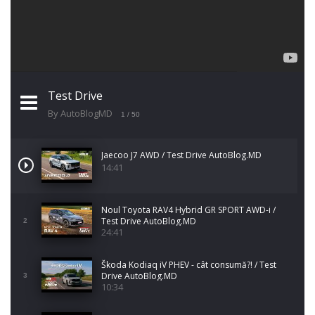
Test Drive
By AutoBlogMD
1
/ 50
Jaecoo J7 AWD / Test Drive AutoBlog.MD
14:41
Noul Toyota RAV4 Hybrid GR SPORT AWD-i /
Test Drive AutoBlog.MD
2
24:41
Škoda Kodiaq iV PHEV - cât consumă?! / Test
Drive AutoBlog.MD
3
10:34