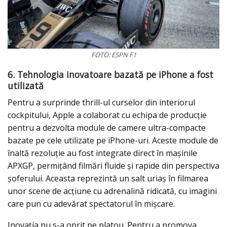
FOTO: ESPN F1
6. Tehnologia inovatoare bazată pe iPhone a fost
utilizată
Pentru a surprinde thrill-ul curselor din interiorul
cockpitului, Apple a colaborat cu echipa de producție
pentru a dezvolta module de camere ultra-compacte
bazate pe cele utilizate pe iPhone-uri. Aceste module de
înaltă rezoluție au fost integrate direct în mașinile
APXGP, permițând filmări fluide și rapide din perspectiva
șoferului. Aceasta reprezintă un salt uriaș în filmarea
unor scene de acțiune cu adrenalină ridicată, cu imagini
care pun cu adevărat spectatorul în mișcare.
Inovația nu s-a oprit pe platou. Pentru a promova