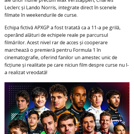
ale unor nume precum Max Verstappen, Charles
Leclerc și Lando Norris, integrate direct în scenele
filmate în weekendurile de curse.
Echipa fictivă APXGP a fost tratată ca a 11-a pe grilă,
operând alături de echipele reale pe parcursul
filmărilor. Acest nivel rar de acces și cooperare
marchează o premieră pentru Formula 1 în
cinematografie, oferind fanilor un amestec unic de
ficțiune și realitate pe care niciun film despre curse nu l-
a realizat vreodată!