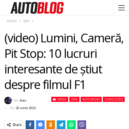
Home
Știri
(video) Lumini, Cameră,
Pit Stop: 10 lucruri
interesante de știut
despre filmul F1
VIDEO
ȘTIRI
AUTOSPORT
CURIOZITĂȚI
De
Alex
Pe
20 iunie 2025
Share