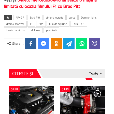
Vezi și:
(video) Mercedes-AMG lansează o mașină
limitată cu ocazia filmului F1 cu Brad Pitt
APXGP
Brad Pitt
cinematografie
curse
Damson Idris
dramă sportivă
F1
film
film de acțiune
Formula 1
Lewis Hamilton
Moldova
premieră
Share
CITEȘTE ȘI
Toate
ȘTIRI
ȘTIRI