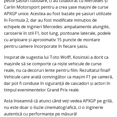
peste șasiuri tubulare, ci au colaborat cu Mercedes și
Carlin Motorsport pentru a crea șase mașini de curse
APXGP unice. Acestea au fost bazate pe șasiuri utilizate
în Formula 2, dar au fost modificate minuțios de
echipele de ingineri Mercedes: ampatamente alungite,
caroserie în stil F1, bot lung, pontoane laterale, podele
cu aripioare și aproximativ 15 puncte de montare
pentru camere încorporate în fiecare șasiu.
Inspirat de sugestia lui Toto Wolff, Kosinski a dorit ca
mașinile să se comporte ca niște vehicule de curse
reale, nu ca decoruri lente pentru film. Rezultatul final?
Vehicule care arată convingător ca mașini F1 pe cameră,
dar pot fi conduse în siguranță de cascadori și actori în
timpul evenimentelor Grand Prix reale.
Asta înseamnă că atunci când veți vedea APXGP pe grilă,
nu este doar o iluzie cinematografică, ci o inginerie
autentică cu performanțe pe măsură!