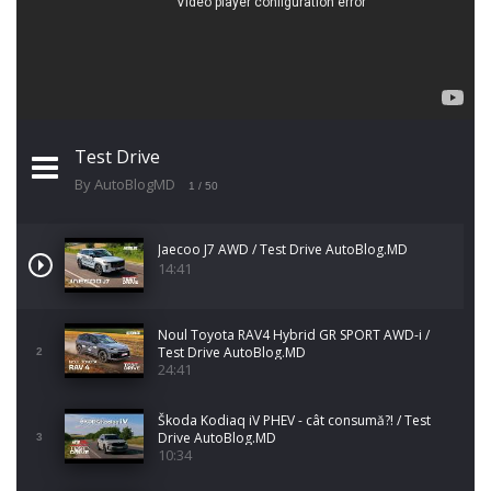
Test Drive
By AutoBlogMD
1
/ 50
Jaecoo J7 AWD / Test Drive AutoBlog.MD
14:41
Noul Toyota RAV4 Hybrid GR SPORT AWD-i /
Test Drive AutoBlog.MD
2
24:41
Škoda Kodiaq iV PHEV - cât consumă?! / Test
Drive AutoBlog.MD
3
10:34