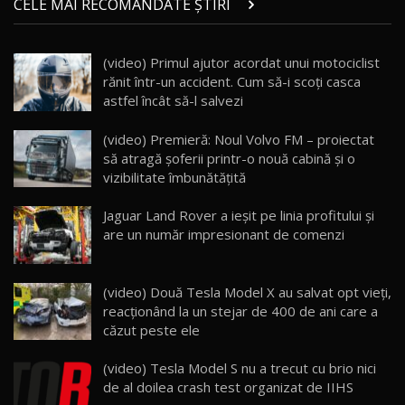
CELE MAI RECOMANDATE ȘTIRI
AutoBlog.MD
21
16:59
(video) Primul ajutor acordat unui motociclist
Noua Mazda 6e / Test Drive AutoBlog.MD
rănit într-un accident. Cum să-i scoţi casca
26:59
22
astfel încât să-l salvezi
Lynk & Co 01 / Test Drive AutoBlog.MD
(video) Premieră: Noul Volvo FM – proiectat
25:19
23
să atragă șoferii printr-o nouă cabină și o
vizibilitate îmbunătățită
ZEEKR 009: Cel mai Performant și Confortabil
Jaguar Land Rover a ieşit pe linia profitului şi
Van Electric Testat în Moldova / AutoBlog.MD
24
are un număr impresionant de comenzi
26:38
Land Rover Defender OCTA Edition One: Cel
(video) Două Tesla Model X au salvat opt vieţi,
mai Exclusiv și Puternic Defender Testat în
25
32:21
Moldova
reacționând la un stejar de 400 de ani care a
căzut peste ele
Porsche 911 Spirit 70 / Test Drive
AutoBlog.MD
26
(video) Tesla Model S nu a trecut cu brio nici
10:57
de al doilea crash test organizat de IIHS