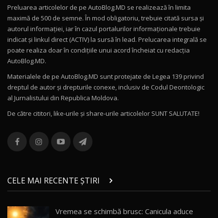
Preluarea articolelor de pe AutoBlog.MD se realizează în limita
Mercedes-AMG E 53 HYBRID 4MATIC+ / Test
maximă de 500 de semne. În mod obligatoriu, trebuie citată sursa și
Drive AutoBlog.MD
10
autorul informației, iar în cazul portalurilor informaționale trebuie
16:27
indicat și linkul direct (ACTIV) la sursă în lead. Prelucarea integrală se
poate realiza doar în condițiile unui acord încheiat cu redacţia
Noul Volvo ES90 / Test Drive AutoBlog.MD
AutoBlog.MD.
27:58
11
Materialele de pe AutoBlog.MD sunt protejate de Legea 139 privind
dreptul de autor și drepturile conexe, inclusiv de Codul Deontologic
Noul MG HS / Test Drive AutoBlog.MD
al Jurnalistului din Republica Moldova.
16:48
12
De către cititori, like-urile şi share-urile articolelor SUNT SALUTATE!
ROX 01: Test drive cu noul SUV chinezesc care
combină aventura cu luxul / AutoBlog.MD
13
36:08
ZEEKR 9X în Moldova: Am condus gigantul
chinez care face lumea să se întoarcă după el
14
CELE MAI RECENTE ȘTIRI
17:27
/ AutoBlog.MD
Noua Mazda CX-5 / Test Drive AutoBlog.MD
Vremea se schimbă brusc: Canicula aduce
14:37
15