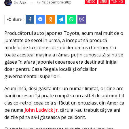
VIDEO
ȘTIRI
TUNING
Pe
12 decembrie 2020
De
Alex
Share
Producătorul auto japonez Toyota, acum mai mult de o
jumătate de secol în urmă, a început să producă
modelul de lux cunoscut sub denumirea Century. Cu
toate acestea, mașina a rămas puțin cunoscută şi nu se
găsea în afara Japoniei deoarece era destinată iniţial
doar pentru Casa Regală locală și oficialilor
guvernamentali superiori.
Acum însă, deşi găsită într-un număr limitat, oricine are
banii necesari îşi poate cumpăra un astfel de automobil
clasico-retro, ceea ce a şi făcut un entuziast din America
pe nume
John Ludwick Jr
, căruia i-au trebuit câţiva ani
de zile până să-l găsească pe cel dorit.