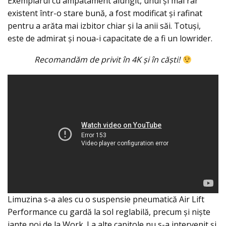
Exemplarul cu ampatament alungit, unul şi mai rar
existent într-o stare bună, a fost modificat şi rafinat
pentru a arăta mai izbitor chiar şi la anii săi. Totuşi,
este de admirat şi noua-i capacitate de a fi un lowrider.
Recomandăm de privit în 4K şi în căşti!
Limuzina s-a ales cu o suspensie pneumatică Air Lift
Performance cu gardă la sol reglabilă, precum şi nişte
jante noi de la Work. La alte capitole nu s-a intervenit şi