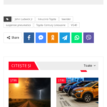
John Ludwick Jr
limuzină Toyota
lowrider
suspensie pneumatică
Toyota Century Limousine
VG40
Share
CITEȘTE ȘI
Toate
ȘTIRI
ȘTIRI