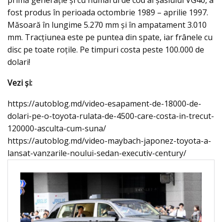
primă generaţie şi cu numărul de cod al şasiului VG40, a
fost produs în perioada octombrie 1989 – aprilie 1997.
Măsoară în lungime 5.270 mm şi în ampatament 3.010
mm. Tracţiunea este pe puntea din spate, iar frânele cu
disc pe toate roţile. Pe timpuri costa peste 100.000 de
dolari!
Vezi şi:
https://autoblog.md/video-esapament-de-18000-de-
dolari-pe-o-toyota-rulata-de-4500-care-costa-in-trecut-
120000-asculta-cum-suna/
https://autoblog.md/video-maybach-japonez-toyota-a-
lansat-vanzarile-noului-sedan-executiv-century/