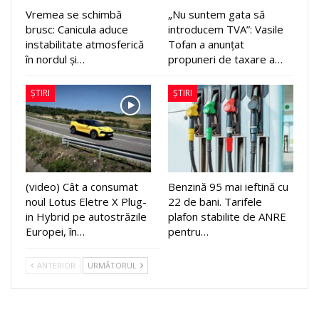
Vremea se schimbă
„Nu suntem gata să
brusc: Canicula aduce
introducem TVA”: Vasile
instabilitate atmosferică
Tofan a anunțat
în nordul și…
propuneri de taxare a…
ȘTIRI
ȘTIRI
(video) Cât a consumat
Benzină 95 mai ieftină cu
noul Lotus Eletre X Plug-
22 de bani. Tarifele
in Hybrid pe autostrăzile
plafon stabilite de ANRE
Europei, în…
pentru…
ANTERIOR
URMĂTORUL