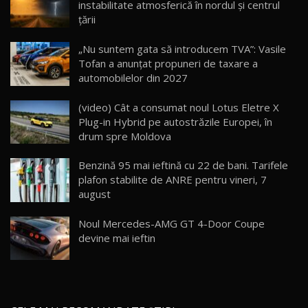
instabilitate atmosferică în nordul și centrul
țării
Cum merge? Škoda Octavia 4×4 DSG facelift //
AutoBlogMD
„Nu suntem gata să introducem TVA”: Vasile
16
13:10
Tofan a anunțat propuneri de taxare a
automobilelor din 2027
Lotus Eletre R / Test Drive AutoBlog.MD
20:06
17
(video) Cât a consumat noul Lotus Eletre X
Plug-in Hybrid pe autostrăzile Europei, în
drum spre Moldova
Va fi modelul nr.1 BYD în Moldova? BYD Seal U
DM-i / Test Drive AutoBlog.MD
18
Benzină 95 mai ieftină cu 22 de bani. Tarifele
30:08
plafon stabilite de ANRE pentru vineri, 7
august
Noul Geely EX5 EM-i care a cucerit Moldova
înainte să ajungă în showroom / Test Drive
19
23:36
AutoBlog.MD
Noul Mercedes-AMG GT 4-Door Coupe
devine mai ieftin
Noul ZEEKR 7X / Test Drive AutoBlog.MD
29:08
20
Micul BYD Dolphin Surf / Test Drive