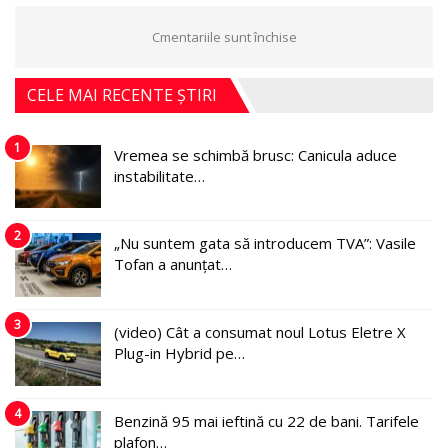
Cmentariile sunt închise
CELE MAI RECENTE ȘTIRI
1
Vremea se schimbă brusc: Canicula aduce
instabilitate…
2
„Nu suntem gata să introducem TVA”: Vasile
Tofan a anunțat…
3
(video) Cât a consumat noul Lotus Eletre X
Plug-in Hybrid pe…
4
Benzină 95 mai ieftină cu 22 de bani. Tarifele
plafon…