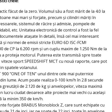
tici cheie:
ic făcut de la zero. Volumul său a fost mărit de la 4.0 la
istoane mai mari şi forjate, precum şi cilindri măriţi în
soarele, sistemul de răcire şi admisie, pompele de
bil, etc. Unitatea electronică de control a fost la fel
 documentele ataşate în detalii, însă cel mai interesant
ă şi normei de emisii stricte EURO 6D ISC-FCM!
00 de CP la 6.200 rpm şi un cuplu maxim de 1.250 Nm de la
ru a proteja motorul. Puterea este transmisă spre toate
de viteze sport SPEEDSHIFT MCT cu nouă raporte, care pot
in spatele volanului.
00 “ONE OF TEN” unul dintre cele mai puternice
e din lume. Acum poate realiza 0-100 km/h în 2.8 secunde
uza greutăţii de 2.120 de kg şi anvelopelor, viteza maximă
un lucru ciudat deoarece alte proiecte mai vechi cu acelaşi
ă la minim 350 de km/h.
jante forjate BRABUS Monoblock Z, care sunt echipate cu
u de 21 de inci, iar pe spate de 22 inci, toate în anvelope