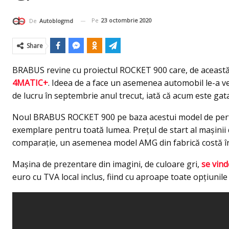
Pe
23 octombrie 2020
De
Autoblogmd
Share
BRABUS revine cu proiectul ROCKET 900 care, de această 
4MATIC+
. Ideea de a face un asemenea automobil le-a ve
de lucru în septembrie anul trecut, iată că acum este gata
Noul BRABUS ROCKET 900 pe baza acestui model de perfo
exemplare pentru toată lumea. Preţul de start al maşinii
comparaţie, un asemenea model AMG din fabrică costă în 
Maşina de prezentare din imagini, de culoare gri,
se vin
euro cu TVA local inclus, fiind cu aproape toate opţiunile 