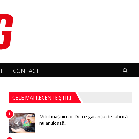
I
CONTACT
CELE MAI RECENTE ȘTIRI
1
Mitul mașinii noi: De ce garanția de fabrică
nu anulează…