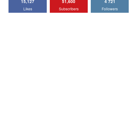
15,127
51,600
4 721
Lotus Emira Turbo SE / Test Drive
Likes
Subscribers
Followers
AutoBlog.MD
7
24:06
Noul Škoda Kodiaq RS / Test Drive
AutoBlog.MD în premieră națională
8
15:08
Noul Geely EX2 / Test Drive AutoBlog.MD
15:22
9
Mercedes-AMG E 53 HYBRID 4MATIC+ /
Test Drive AutoBlog.MD
10
16:27
Noul Volvo ES90 / Test Drive AutoBlog.MD
27:58
11
Noul MG HS / Test Drive AutoBlog.MD
16:48
12