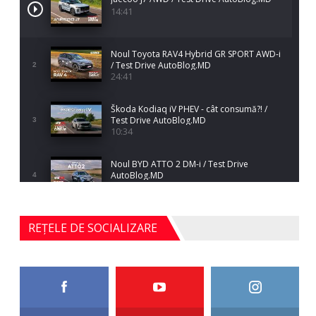
14:41
Noul Toyota RAV4 Hybrid GR SPORT AWD-i
/ Test Drive AutoBlog.MD
2
24:41
Škoda Kodiaq iV PHEV - cât consumă?! /
Test Drive AutoBlog.MD
3
10:34
Noul BYD ATTO 2 DM-i / Test Drive
AutoBlog.MD
4
17:35
Noul Mercedes-Benz S-Class facelift (S 580
REȚELE DE SOCIALIZARE
4MATIC V223) / Test Drive AutoBlog.MD
5
27:33
HAVAL H5 / Test Drive AutoBlog.MD
11:58
6