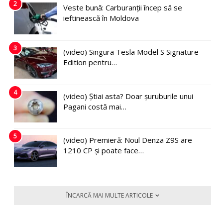
2
Veste bună: Carburanții încep să se
ieftinească în Moldova
3
(video) Singura Tesla Model S Signature
Edition pentru…
4
(video) Știai asta? Doar șuruburile unui
Pagani costă mai…
5
(video) Premieră: Noul Denza Z9S are
1210 CP și poate face…
ÎNCARCĂ MAI MULTE ARTICOLE