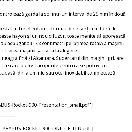
rolează garda la sol într-un interval de 25 mm în două
stat în tunel eolian şi format din inserţii din fibră de
 peste hayon şi un nou difuzor, toate menite să sporească
 au adăugat alţi 7.8 centimetri pe lăţimea totală a maşinii.
culoarea maşinii sau alta la alegere.
e neagră fină şi Alcantara. Supercarul din imagini, gri, are
toate care au fost acoperite pentru a se potrivi cu
ucioasă, din aluminiu sau oţel inoxidabil completează
BUS-Rocket-900-Presentation_small.pdf”]
The-BRABUS-ROCKET-900-ONE-OF-TEN.pdf”]