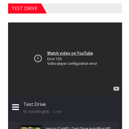
TEST DRIVE
Test Drive
By AutoBlogMD
1
/ 50
Jaecoo J7 AWD / Test Drive AutoBlog.MD