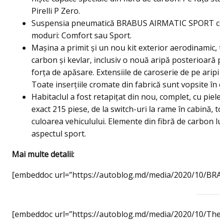
Pirelli P Zero.
Suspensia pneumatică BRABUS AIRMATIC SPORT cont
moduri: Comfort sau Sport.
Maşina a primit şi un nou kit exterior aerodinamic, te
carbon şi kevlar, inclusiv o nouă aripă posterioară
forţa de apăsare. Extensiile de caroserie de pe aripi
Toate inserţiile cromate din fabrică sunt vopsite în 
Habitaclul a fost retapiţat din nou, complet, cu piel
exact 215 piese, de la switch-uri la rame în cabină, 
culoarea vehiculului. Elemente din fibră de carbon l
aspectul sport.
Mai multe detalii:
[embeddoc url=”https://autoblog.md/media/2020/10/BRA
[embeddoc url=”https://autoblog.md/media/2020/10/