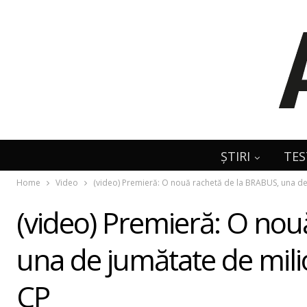
ȘTIRI
TES
Home
Video
(video) Premieră: O nouă rachetă de la BRABUS, una de
(video) Premieră: O nou
una de jumătate de mili
CP