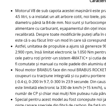
Caracteris
Motorul V8 de sub capota acestei maşinării este pract
4.5 litri, s-a instalat un alt arbore cotit, noi biele, p
diametru până la 84 de mm. Noi sunt şi turbocompre
alimentare cu carburant, eşapamentul din oţel inoxida
recalibrată. Despre toate modificările puteţi afla în
este că s-au făcut într-un mod în care să corespund
Astfel, unitatea de propulsie a ajuns să genereze 9
2.900 rpm, însă limitat electronic la 1.050 Nm pent
cele patru roţi printr-un sistem 4MATIC+ şi cutia 
fi comutate şi manual cu noile padele din aluminiu d
Noul motor BRABUS face din noul BRABUS ROCKET 9
coupeuri cu tracțiune integrală şi cu patru portier
(-0.4 s), 0-200 în 9.7, 0-300 în 23.9 secunde. Din ca
este limitată electronic la 330 de km/h (+15 km/h), 
număr de CP şi chiar mai mulţi Nm puteau rula pân
Special pentru acest model au fost concepute noi 
nişte capace speciale din fibră de carbon. Pe faţă sta