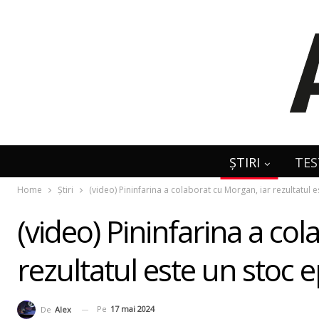
ȘTIRI
TES
Home
Știri
(video) Pininfarina a colaborat cu Morgan, iar rezultatul e
(video) Pininfarina a co
rezultatul este un stoc 
Pe
17 mai 2024
De
Alex