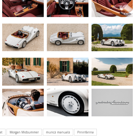
at
Morgan Midsummer
muncă manuală
Pininfarina