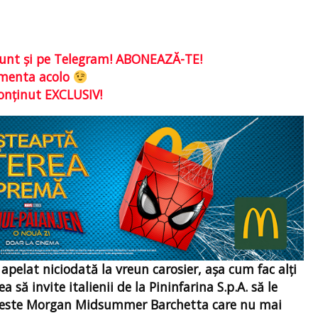
e sunt şi pe Telegram! ABONEAZĂ-TE!
comenta acolo
conţinut EXCLUSIV!
elat niciodată la vreun carosier, așa cum fac alți
 să invite italienii de la Pininfarina S.p.A. să le
ul este Morgan Midsummer Barchetta care nu mai