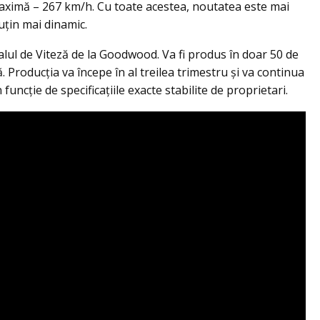
maximă – 267 km/h. Cu toate acestea, noutatea este mai
puțin mai dinamic.
lul de Viteză de la Goodwood. Va fi produs în doar 50 de
 Producția va începe în al treilea trimestru și va continua
 funcție de specificațiile exacte stabilite de proprietari.