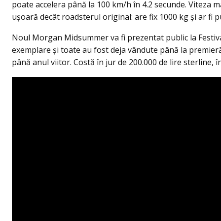
poate accelera până la 100 km/h în 4.2 secunde. Viteza 
ușoară decât roadsterul original: are fix 1000 kg și ar fi 
Noul Morgan Midsummer va fi prezentat public la Festiva
exemplare și toate au fost deja vândute până la premieră.
până anul viitor. Costă în jur de 200.000 de lire sterline, în