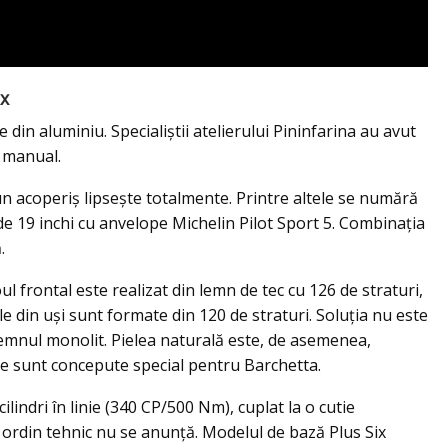
ix
 din aluminiu. Specialiștii atelierului Pininfarina au avut
 manual.
 un acoperiș lipsește totalmente. Printre altele se numără
e 19 inchi cu anvelope Michelin Pilot Sport 5. Combinația
.
 frontal este realizat din lemn de tec cu 126 de straturi,
e din uși sunt formate din 120 de straturi. Soluția nu este
 lemnul monolit. Pielea naturală este, de asemenea,
iile sunt concepute special pentru Barchetta.
indri în linie (340 CP/500 Nm), cuplat la o cutie
 ordin tehnic nu se anunță. Modelul de bază Plus Six