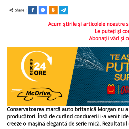
Share
Acum ştirile şi articolele noastr
Le puteţi şi 
Abonaţii văd şi 
Conservatoarea marcă auto britanică Morgan nu a ap
producători. Însă de curând conducerii i-a venit ideea
creeze o mașină elegantă de serie mică. Rezultat