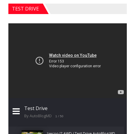
TEST DRIVE
Test Drive
By AutoBlogMD
1
/ 50
Jaecoo J7 AWD / Test Drive AutoBlog.MD