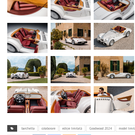
barchetta
colaborare
ediție limitată
Goodwood 2024
model limit