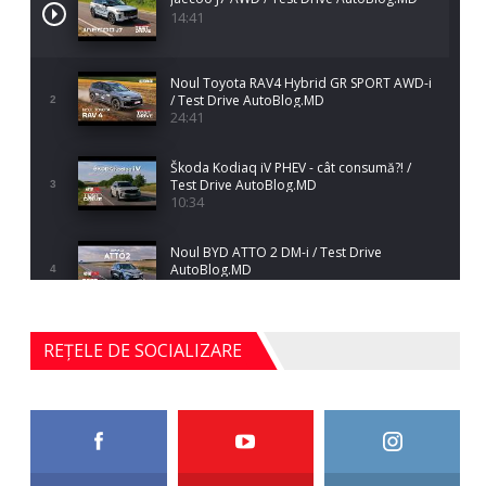
14:41
Noul Toyota RAV4 Hybrid GR SPORT AWD-i
/ Test Drive AutoBlog.MD
2
24:41
Škoda Kodiaq iV PHEV - cât consumă?! /
Test Drive AutoBlog.MD
3
10:34
Noul BYD ATTO 2 DM-i / Test Drive
AutoBlog.MD
4
17:35
Noul Mercedes-Benz S-Class facelift (S 580
REȚELE DE SOCIALIZARE
4MATIC V223) / Test Drive AutoBlog.MD
5
27:33
HAVAL H5 / Test Drive AutoBlog.MD
11:58
6