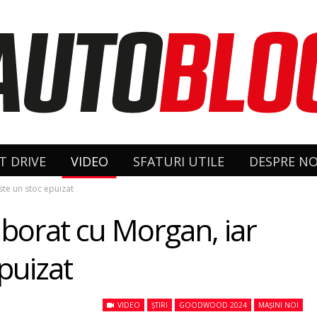
T DRIVE
VIDEO
SFATURI UTILE
DESPRE NO
ste un stoc epuizat
laborat cu Morgan, iar
epuizat
VIDEO
ȘTIRI
GOODWOOD 2024
MAȘINI NOI