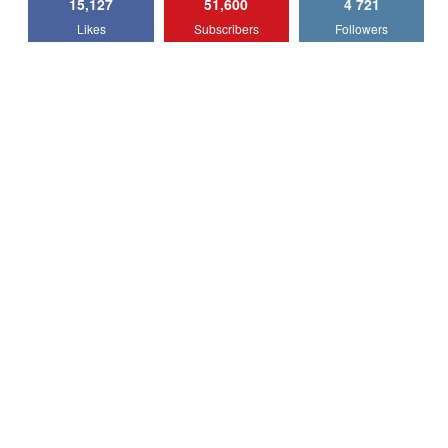
15,127
51,600
4 721
Lotus Emira Turbo SE / Test Drive
Likes
Subscribers
Followers
AutoBlog.MD
7
24:06
Noul Škoda Kodiaq RS / Test Drive
AutoBlog.MD în premieră națională
8
15:08
Noul Geely EX2 / Test Drive AutoBlog.MD
15:22
9
Mercedes-AMG E 53 HYBRID 4MATIC+ /
Test Drive AutoBlog.MD
10
16:27
Noul Volvo ES90 / Test Drive AutoBlog.MD
27:58
11
Noul MG HS / Test Drive AutoBlog.MD
16:48
12