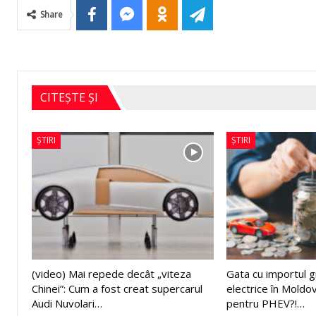
Share
CITEȘTE ȘI
ȘTIRI
ȘTIRI
(video) Mai repede decât „viteza
Gata cu importul g
Chinei”: Cum a fost creat supercarul
electrice în Moldo
Audi Nuvolari…
pentru PHEV?!…