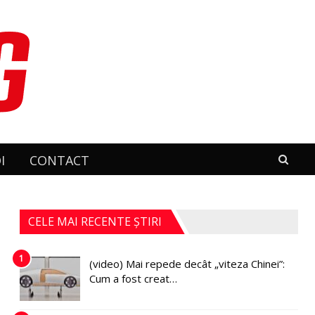
I
CONTACT
CELE MAI RECENTE ȘTIRI
1
(video) Mai repede decât „viteza Chinei”:
Cum a fost creat…