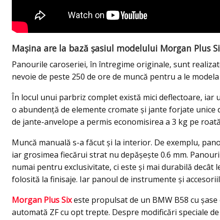
Mașina are la bază șasiul modelului Morgan Plus S
Panourile caroseriei, în întregime originale, sunt realizate
nevoie de peste 250 de ore de muncă pentru a le modela
În locul unui parbriz complet există mici deflectoare, iar
o abundență de elemente cromate și jante forjate unice d
de jante-anvelope a permis economisirea a 3 kg pe roată
Muncă manuală s-a făcut și la interior. De exemplu, panoul
iar grosimea fiecărui strat nu depășește 0.6 mm. Panouril
numai pentru exclusivitate, ci este și mai durabilă decât
folosită la finisaje. Iar panoul de instrumente și accesor
Morgan Plus Six
este propulsat de un BMW B58 cu șase cil
automată ZF cu opt trepte. Despre modificări speciale de