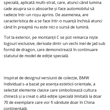
specială, aplicată multi-strat, care, atunci când lumina
cade asupra sa o absoarbe şi face automobilul să
radieze într-un roşu aprins. De asemenea, are
caracteristica de a se face într-o nuanţă închisă atunci
când în preajmă nu este nici o sursă de lumină.
Tot la exterior, pe montanţii C se pot remarca nişte
logouri exclusive, derivate dintr-un vechi inel de jad sub
formă de dragon, care demonstrează în continuare
statutul de model de ediție specială.
Inspirat de designul versiunii de colecție, BMW
Individual s-a bazat pe esența esteticii orientale, a
selectat elemente clasice care simbolizează cultura
chineză și a creat o altă ediţie specială limitată la doar
70 de exemplare care vor fi vândute doar în China
continentală.