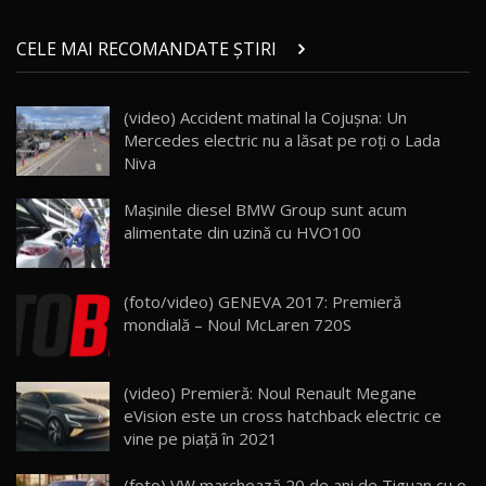
Micul BYD Dolphin Surf / Test Drive
CELE MAI RECOMANDATE ȘTIRI
AutoBlog.MD
21
16:59
(video) Accident matinal la Cojușna: Un
Noua Mazda 6e / Test Drive AutoBlog.MD
Mercedes electric nu a lăsat pe roți o Lada
26:59
22
Niva
Lynk & Co 01 / Test Drive AutoBlog.MD
Mașinile diesel BMW Group sunt acum
25:19
23
alimentate din uzină cu HVO100
ZEEKR 009: Cel mai Performant și Confortabil
(foto/video) GENEVA 2017: Premieră
Van Electric Testat în Moldova / AutoBlog.MD
24
mondială – Noul McLaren 720S
26:38
Land Rover Defender OCTA Edition One: Cel
(video) Premieră: Noul Renault Megane
mai Exclusiv și Puternic Defender Testat în
25
32:21
Moldova
eVision este un cross hatchback electric ce
vine pe piaţă în 2021
Porsche 911 Spirit 70 / Test Drive
AutoBlog.MD
26
(foto) VW marchează 20 de ani de Tiguan cu o