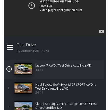
Test Drive
By AutoBlogMD
1
/ 50
Jaecoo J7 AWD / Test Drive AutoBlog.MD
14:41
Noul Toyota RAV4 Hybrid GR SPORT AWD-i /
Test Drive AutoBlog.MD
2
24:41
Škoda Kodiaq iV PHEV - cât consumă?! / Test
Drive AutoBlog.MD
3