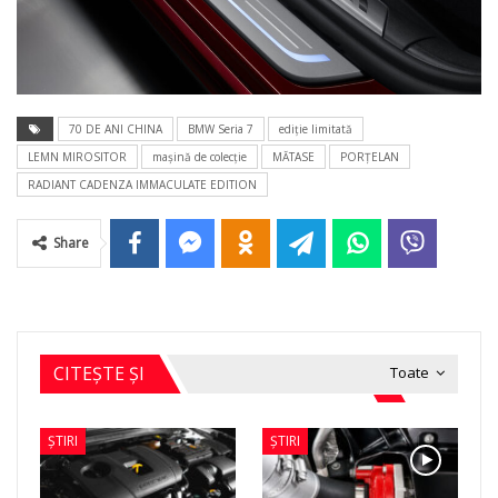
70 DE ANI CHINA
BMW Seria 7
ediţie limitată
LEMN MIROSITOR
maşină de colecţie
MĂTASE
PORŢELAN
RADIANT CADENZA IMMACULATE EDITION
Share
CITEȘTE ȘI
Toate
ȘTIRI
ȘTIRI