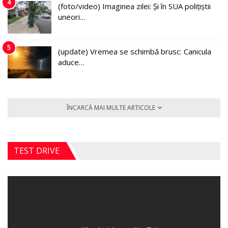
4
(foto/video) Imaginea zilei: Și în SUA polițiștii
uneori…
5
(update) Vremea se schimbă brusc: Canicula
aduce…
ÎNCARCĂ MAI MULTE ARTICOLE
TEST DRIVE