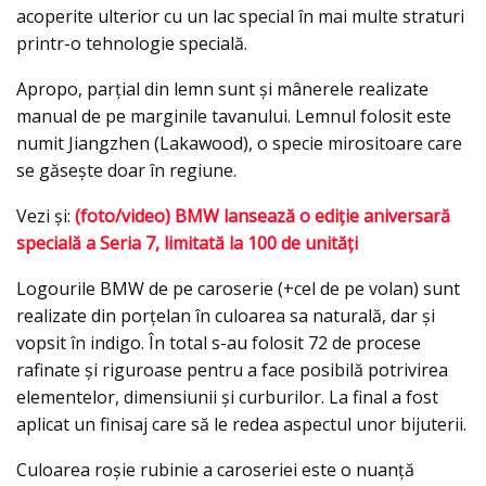
acoperite ulterior cu un lac special în mai multe straturi
printr-o tehnologie specială.
Apropo, parţial din lemn sunt şi mânerele realizate
manual de pe marginile tavanului. Lemnul folosit este
numit Jiangzhen (Lakawood), o specie mirositoare care
se găseşte doar în regiune.
Vezi şi:
(foto/video) BMW lansează o ediţie aniversară
specială a Seria 7, limitată la 100 de unităţi
Logourile BMW de pe caroserie (+cel de pe volan) sunt
realizate din porţelan în culoarea sa naturală, dar şi
vopsit în indigo. În total s-au folosit 72 de procese
rafinate și riguroase pentru a face posibilă potrivirea
elementelor, dimensiunii și curburilor. La final a fost
aplicat un finisaj care să le redea aspectul unor bijuterii.
Culoarea roşie rubinie a caroseriei este o nuanţă