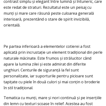
contrast simplu și elegant între lumină și întuneric, care
este redat de straturi. Rezultatul este un peisaj cu
munţi şi mare care răsună peste culoarea generală
interioară, prezentând o stare de spirit invizibilă,
orientală.
Pe partea inferioară a elementelor cotierei a fost
aplicată prin incrustație un element tradiţional din perle
naturale măcinate. Este frumos şi strălucitor când
apare la lumina zilei şi este admirat din diferite
unghiuri. Centurile de siguranţă la fel sunt
personalizate, iar suporturile pentru picioare sunt
tapiţate cu piele în două culori şi mai conţin o broderie
în stil tradiţional.
Tematica cu munţi, mare şi nori continuă şi pe inserţiile
din lemn cu texturi scoase în relief. Acestea au fost