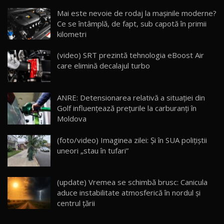
Noua Mazda CX-5 / Test Drive AutoBlog.MD
Mai este nevoie de rodaj la mașinile moderne?
14:37
15
Ce se întâmplă, de fapt, sub capotă în primii
kilometri
Cum merge? Škoda Octavia 4×4 DSG facelift //
AutoBlogMD
(video) SRT prezintă tehnologia eBoost Air
16
13:10
care elimină decalajul turbo
Lotus Eletre R / Test Drive AutoBlog.MD
20:06
17
ANRE: Detensionarea relativă a situației din
Golf influențează prețurile la carburanți în
Moldova
Va fi modelul nr.1 BYD în Moldova? BYD Seal U
DM-i / Test Drive AutoBlog.MD
18
(foto/video) Imaginea zilei: Și în SUA polițiștii
30:08
uneori „stau în tufari”
Noul Geely EX5 EM-i care a cucerit Moldova
înainte să ajungă în showroom / Test Drive
19
23:36
AutoBlog.MD
(update) Vremea se schimbă brusc: Canicula
aduce instabilitate atmosferică în nordul și
Noul ZEEKR 7X / Test Drive AutoBlog.MD
centrul țării
29:08
20