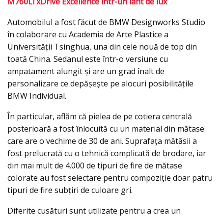
M760Li xDrive Excellence într-un iaht de lux
Automobilul a fost făcut de BMW Designworks Studio
în colaborare cu Academia de Arte Plastice a
Universităţii Tsinghua, una din cele nouă de top din
toată China. Sedanul este într-o versiune cu
ampatament alungit şi are un grad înalt de
personalizare ce depăşeşte pe alocuri posibilitățile
BMW Individual.
În particular, aflăm că pielea de pe cotiera centrală
posterioară a fost înlocuită cu un material din mătase
care are o vechime de 30 de ani. Suprafața mătăsii a
fost prelucrată cu o tehnică complicată de brodare, iar
din mai mult de 4.000 de tipuri de fire de mătase
colorate au fost selectare pentru compoziţie doar patru
tipuri de fire subțiri de culoare gri.
Diferite cusături sunt utilizate pentru a crea un