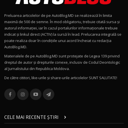
15:22
9
Preluarea articolelor de pe AutoBlog.MD se realizează în limita
Mercedes-AMG E 53 HYBRID 4MATIC+ / Test
maximă de 500 de semne. În mod obligatoriu, trebuie citată sursa și
Drive AutoBlog.MD
10
autorul informației, iar în cazul portalurilor informaționale trebuie
16:27
indicat și linkul direct (ACTIV) la sursă în lead. Prelucarea integrală se
poate realiza doar în condițiile unui acord încheiat cu redacţia
Noul Volvo ES90 / Test Drive AutoBlog.MD
AutoBlog.MD.
27:58
11
Materialele de pe AutoBlog.MD sunt protejate de Legea 139 privind
dreptul de autor și drepturile conexe, inclusiv de Codul Deontologic
Noul MG HS / Test Drive AutoBlog.MD
al Jurnalistului din Republica Moldova.
16:48
12
De către cititori, like-urile şi share-urile articolelor SUNT SALUTATE!
ROX 01: Test drive cu noul SUV chinezesc care
combină aventura cu luxul / AutoBlog.MD
13
36:08
ZEEKR 9X în Moldova: Am condus gigantul
chinez care face lumea să se întoarcă după el
14
CELE MAI RECENTE ȘTIRI
17:27
/ AutoBlog.MD