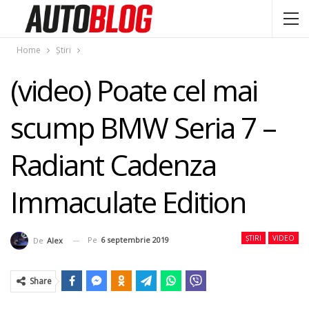
Home
Știri
(video) Poate cel mai
scump BMW Seria 7 –
Radiant Cadenza
Immaculate Edition
ȘTIRI
VIDEO
Pe
6 septembrie 2019
De
Alex
Share