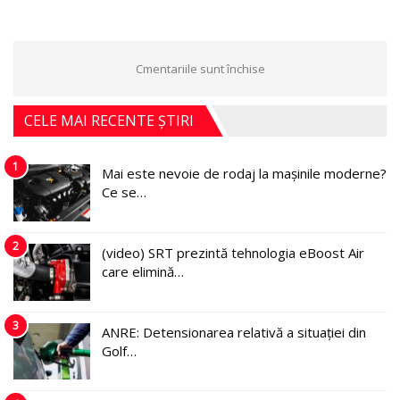
Cmentariile sunt închise
CELE MAI RECENTE ȘTIRI
1
Mai este nevoie de rodaj la mașinile moderne?
Ce se…
2
(video) SRT prezintă tehnologia eBoost Air
care elimină…
3
ANRE: Detensionarea relativă a situației din
Golf…