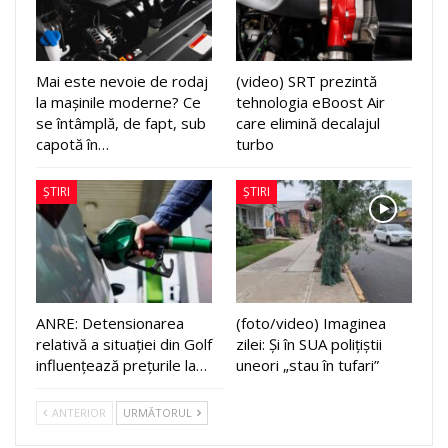
Mai este nevoie de rodaj
(video) SRT prezintă
la mașinile moderne? Ce
tehnologia eBoost Air
se întâmplă, de fapt, sub
care elimină decalajul
capotă în…
turbo
ȘTIRI
ȘTIRI
ANRE: Detensionarea
(foto/video) Imaginea
relativă a situației din Golf
zilei: Și în SUA polițiștii
influențează prețurile la…
uneori „stau în tufari”
ANTERIOR
URMĂTORUL