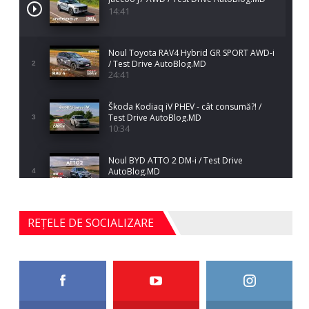
14:41
Noul Toyota RAV4 Hybrid GR SPORT AWD-i
/ Test Drive AutoBlog.MD
2
24:41
Škoda Kodiaq iV PHEV - cât consumă?! /
Test Drive AutoBlog.MD
3
10:34
Noul BYD ATTO 2 DM-i / Test Drive
AutoBlog.MD
4
17:35
Noul Mercedes-Benz S-Class facelift (S 580
REȚELE DE SOCIALIZARE
4MATIC V223) / Test Drive AutoBlog.MD
5
27:33
HAVAL H5 / Test Drive AutoBlog.MD
11:58
6