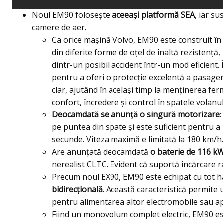
Noul EM90 folosește
aceeași platformă SEA
, iar s
camere de aer.
Ca orice mașină Volvo, EM90 este construit în j
din diferite forme de oțel de înaltă rezistență,
dintr-un posibil accident într-un mod eficient.
pentru a oferi o protecție excelentă a pasager
clar, ajutând în același timp la menținerea fe
confort, încredere și control în spatele volanul
Deocamdată se anunță o singură motorizare
pe puntea din spate și este suficient pentru 
secunde. Viteza maximă e limitată la 180 km/h.
Are anunțată deocamdată
o baterie de 116 k
nerealist CLTC. Evident că suportă încărcare r
Precum noul EX90, EM90 este echipat cu tot 
bidirecțională
. Această caracteristică permite 
pentru alimentarea altor electromobile sau apa
Fiind un monovolum complet electric, EM90 est