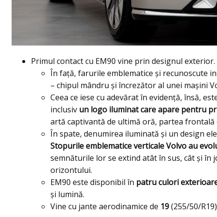
Primul contact cu EM90 vine prin designul exterior.
În față, farurile emblematice și recunoscute 
– chipul mândru și încrezător al unei mașini V
Ceea ce iese cu adevărat în evidență, însă, est
inclusiv
un logo iluminat care apare pentru p
artă captivantă de ultimă oră, partea frontală
În spate, denumirea iluminată și un design ele
Stopurile emblematice verticale Volvo au evolu
semnăturile lor se extind atât în ​​sus, cât și 
orizontului.
EM90 este disponibil în
patru culori exterioar
și lumină.
Vine cu jante aerodinamice de
19
(255/50/R19