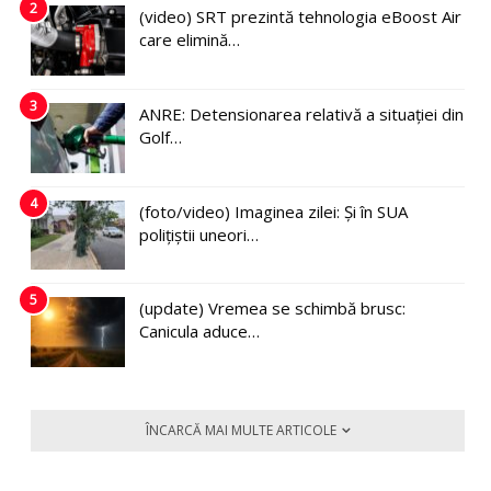
2
(video) SRT prezintă tehnologia eBoost Air
care elimină…
3
ANRE: Detensionarea relativă a situației din
Golf…
4
(foto/video) Imaginea zilei: Și în SUA
polițiștii uneori…
5
(update) Vremea se schimbă brusc:
Canicula aduce…
ÎNCARCĂ MAI MULTE ARTICOLE