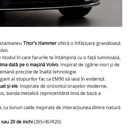
instantaneu
Thor’s Hammer
oferă o înfățișare grandioasă
olvo.
e modul în care farurile te întâmpină cu o față luminoasă,
rima dată pe o mașină Volvo
. Inspirat de zgârie-nori și de
 emană precizie de înaltă tehnologie.
gant al stopurilor fac ca EM90 să iasă în evidență.
at și ele
. Inspirate de orizontul orașelor moderne,
în jos, banda metalică reprezentând linia de bază a
e
, cu tonuri calde inspirate de interacțiunea dintre natură
)
sau 20 de inchi
(265/45/R20).