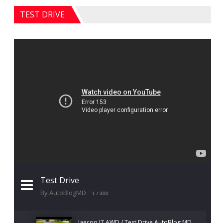
TEST DRIVE
Test Drive
By AutoBlogMD
1
/ 300
Jaecoo J7 AWD / Test Drive AutoBlog.MD