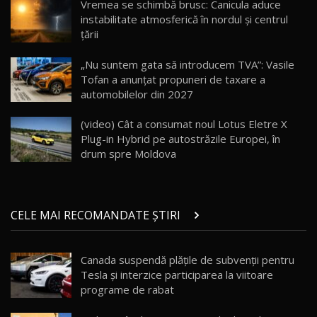
Vremea se schimbă brusc: Canicula aduce
instabilitate atmosferică în nordul și centrul
țării
Va fi modelul nr.1 BYD în Moldova? BYD Seal U
DM-i / Test Drive AutoBlog.MD
18
„Nu suntem gata să introducem TVA”: Vasile
30:08
Tofan a anunțat propuneri de taxare a
automobilelor din 2027
Noul Geely EX5 EM-i care a cucerit Moldova
înainte să ajungă în showroom / Test Drive
19
23:36
AutoBlog.MD
(video) Cât a consumat noul Lotus Eletre X
Plug-in Hybrid pe autostrăzile Europei, în
Noul ZEEKR 7X / Test Drive AutoBlog.MD
drum spre Moldova
29:08
20
Micul BYD Dolphin Surf / Test Drive
CELE MAI RECOMANDATE ȘTIRI
AutoBlog.MD
21
16:59
Canada suspendă plățile de subvenții pentru
Noua Mazda 6e / Test Drive AutoBlog.MD
Tesla și interzice participarea la viitoare
26:59
22
programe de rabat