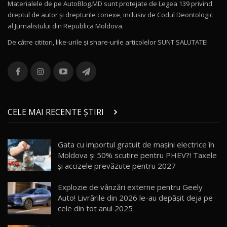
Materialele de pe AutoBlog.MD sunt protejate de Legea 139 privind
dreptul de autor și drepturile conexe, inclusiv de Codul Deontologic
Noul MG HS / Test Drive AutoBlog.MD
al Jurnalistului din Republica Moldova.
16:48
12
De către cititori, like-urile şi share-urile articolelor SUNT SALUTATE!
ROX 01: Test drive cu noul SUV chinezesc care
combină aventura cu luxul / AutoBlog.MD
13
36:08
ZEEKR 9X în Moldova: Am condus gigantul
chinez care face lumea să se întoarcă după el
14
CELE MAI RECENTE ȘTIRI
17:27
/ AutoBlog.MD
Noua Mazda CX-5 / Test Drive AutoBlog.MD
Gata cu importul gratuit de mașini electrice în
14:37
15
Moldova și 50% scutire pentru PHEV?! Taxele
și accizele prevăzute pentru 2027
Cum merge? Škoda Octavia 4×4 DSG facelift //
AutoBlogMD
Explozie de vânzări externe pentru Geely
16
13:10
Auto! Livrările din 2026 le-au depășit deja pe
cele din tot anul 2025
Lotus Eletre R / Test Drive AutoBlog.MD
20:06
17