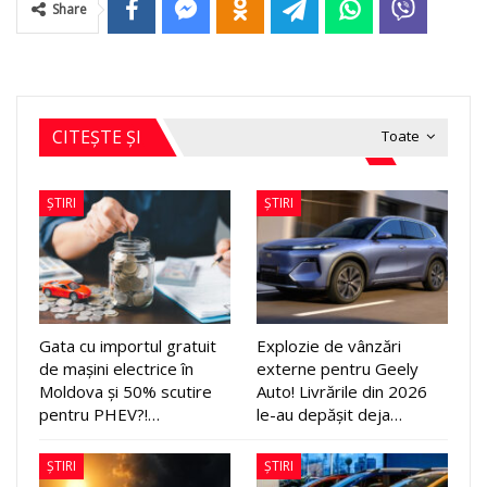
Share
CITEȘTE ȘI
Toate
ȘTIRI
ȘTIRI
Gata cu importul gratuit
Explozie de vânzări
de mașini electrice în
externe pentru Geely
Moldova și 50% scutire
Auto! Livrările din 2026
pentru PHEV?!…
le-au depășit deja…
ȘTIRI
ȘTIRI