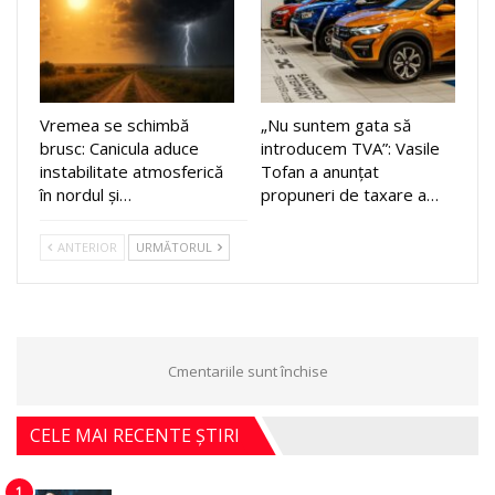
Vremea se schimbă
„Nu suntem gata să
brusc: Canicula aduce
introducem TVA”: Vasile
instabilitate atmosferică
Tofan a anunțat
în nordul și…
propuneri de taxare a…
ANTERIOR
URMĂTORUL
Cmentariile sunt închise
CELE MAI RECENTE ȘTIRI
1