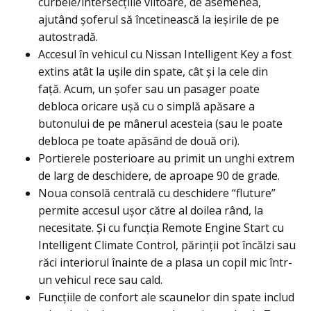
curbele/intersecţiile viitoare, de asemenea,
ajutând șoferul să încetinească la ieșirile de pe
autostradă.
Accesul în vehicul cu Nissan Intelligent Key a fost
extins atât la ușile din spate, cât și la cele din
față. Acum, un șofer sau un pasager poate
debloca oricare uşă cu o simplă apăsare a
butonului de pe mânerul acesteia (sau le poate
debloca pe toate apăsând de două ori).
Portierele posterioare au primit un unghi extrem
de larg de deschidere, de aproape 90 de grade.
Noua consolă centrală cu deschidere “fluture”
permite accesul ușor către al doilea rând, la
necesitate. Și cu funcţia Remote Engine Start cu
Intelligent Climate Control, părinții pot încălzi sau
răci interiorul înainte de a plasa un copil mic într-
un vehicul rece sau cald.
Funcțiile de confort ale scaunelor din spate includ