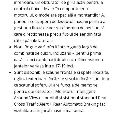
inferioară, un obturator de grilă activ pentru a
controla fluxul de aer în compartimentul
motorului, o modelare specială a montanţilor A,
panouri ce acoperă dedesubtul maşinii pentru a
gestiona fluxul de aer și o “perdea de aer” unică
care direcționează precis fluxul de aer din față
către părțile laterale.
Noul Rogue va fi oferit într-o gamă largă de
combinații de culori, incluzând – pentru prima
dată – cinci combinații dublu-ton. Dimensiunea
jantelor variază între 17-19 inci.
Sunt disponibile scaune frontale și spate încălzite,
oglinzi exterioare încălzite și volan încălzit, în timp
ce scaunul şoferului are funcţie de memorie
pentru doi utilizatori. Monitorul Intelligent
Around View disponibil și sistemul standard Rear
Cross Traffic Alert + Rear Automatic Braking fac
vizibilitatea în jurul maşinii mai bună.