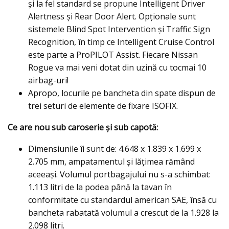
şi la fel standard se propune Intelligent Driver
Alertness şi Rear Door Alert. Opţionale sunt
sistemele Blind Spot Intervention şi Traffic Sign
Recognition, în timp ce Intelligent Cruise Control
este parte a ProPILOT Assist. Fiecare Nissan
Rogue va mai veni dotat din uzină cu tocmai 10
airbag-uri!
Apropo, locurile pe bancheta din spate dispun de
trei seturi de elemente de fixare ISOFIX.
Ce are nou sub caroserie şi sub capotă:
Dimensiunile îi sunt de: 4.648 x 1.839 x 1.699 x
2.705 mm, ampatamentul şi lăţimea rămând
aceeaşi. Volumul portbagajului nu s-a schimbat:
1.113 litri de la podea până la tavan în
conformitate cu standardul american SAE, însă cu
bancheta rabatată volumul a crescut de la 1.928 la
2.098 litri.