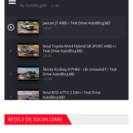
By AutoBlogMD
1
/ 50
Jaecoo J7 AWD / Test Drive AutoBlog.MD
14:41
Noul Toyota RAV4 Hybrid GR SPORT AWD-i /
Test Drive AutoBlog.MD
2
24:41
Škoda Kodiaq iV PHEV - cât consumă?! / Test
Drive AutoBlog.MD
3
10:34
Noul BYD ATTO 2 DM-i / Test Drive
AutoBlog.MD
4
17:35
Noul Mercedes-Benz S-Class facelift (S 580
REȚELE DE SOCIALIZARE
4MATIC V223) / Test Drive AutoBlog.MD
5
27:33