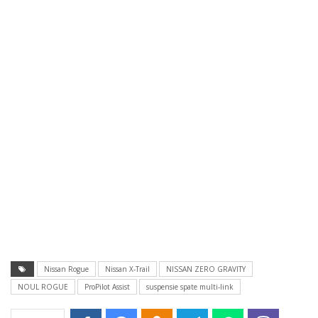
Nissan Rogue
Nissan X-Trail
NISSAN ZERO GRAVITY
NOUL ROGUE
ProPilot Assist
suspensie spate multi-link