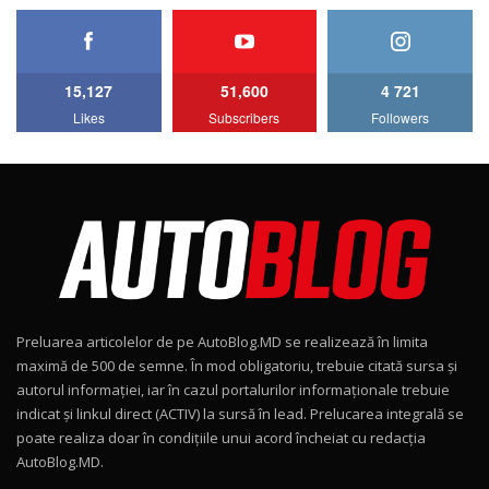
HAVAL H5 / Test Drive AutoBlog.MD
11:58
6
15,127
51,600
4 721
Lotus Emira Turbo SE / Test Drive
Likes
Subscribers
Followers
AutoBlog.MD
7
24:06
Noul Škoda Kodiaq RS / Test Drive
AutoBlog.MD în premieră națională
8
15:08
Noul Geely EX2 / Test Drive AutoBlog.MD
15:22
9
Preluarea articolelor de pe AutoBlog.MD se realizează în limita
Mercedes-AMG E 53 HYBRID 4MATIC+ / Test
maximă de 500 de semne. În mod obligatoriu, trebuie citată sursa și
Drive AutoBlog.MD
10
autorul informației, iar în cazul portalurilor informaționale trebuie
16:27
indicat și linkul direct (ACTIV) la sursă în lead. Prelucarea integrală se
poate realiza doar în condițiile unui acord încheiat cu redacţia
Noul Volvo ES90 / Test Drive AutoBlog.MD
AutoBlog.MD.
27:58
11