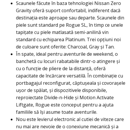
Scaunele făcute în baza tehnologiei Nissan Zero
Gravity oferă suport confortabil, indiferent dacă
destinația este aproape sau departe. Scaunele din
piele sunt standard pe Rogue SL, în timp ce unele
tapiţate cu piele matlasată semi-anilină vin
standard cu echiparea Platinum. Trei opţiuni noi
de culoare sunt oferite: Charcoal, Gray şi Tan.
În spate, ideal pentru aventurile de weekend, o
banchetă cu locuri rabatabile dintr-o atingere şi
cu o funcție de pliere de la distanță, oferă
capacitate de încărcare versatilă. În combinație cu
portbagajul reconfigurat, căptușeala și covorașele
ușor de spălat, și dispozitivele disponibile,
reproiectate Divide-n-Hide și Motion Activate
Liftgate, Rogue este conceput pentru a ajuta
familiile să își asume toate aventurile.
Nou este levierul electronic al cutiei de viteze care
nu mai are nevoie de o conexiune mecanică şi a