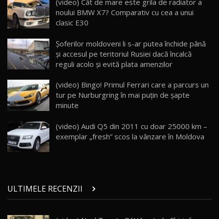
Lynk & Co 01 / Test Drive AutoBlog.MD
(video) Cât de mare este grila de radiator a
25:19
23
noului BMW X7? Comparativ cu cea a unui
clasic E30
ZEEKR 009: Cel mai Performant și Confortabil
Şoferilor moldoveni li s-ar putea închide până
Van Electric Testat în Moldova / AutoBlog.MD
24
şi accesul pe teritoriul Rusiei dacă încalcă
26:38
reguli acolo şi evită plata amenzilor
Land Rover Defender OCTA Edition One: Cel
(video) Bingo! Primul Ferrari care a parcurs un
mai Exclusiv și Puternic Defender Testat în
25
32:21
Moldova
tur pe Nurburgring în mai puţin de şapte
minute
Porsche 911 Spirit 70 / Test Drive
AutoBlog.MD
26
(video) Audi Q5 din 2011 cu doar 25000 km –
10:57
exemplar „fresh” scos la vânzare în Moldova
Test Drive: Noile modele FENDT! Cum e să
conduci un tractor?!
27
22:49
ULTIMELE RECENZII
Noul Geely Monjaro 2025! Mai ieftin și mai
dotat / Test Drive AutoBlog.MD
28
23:05