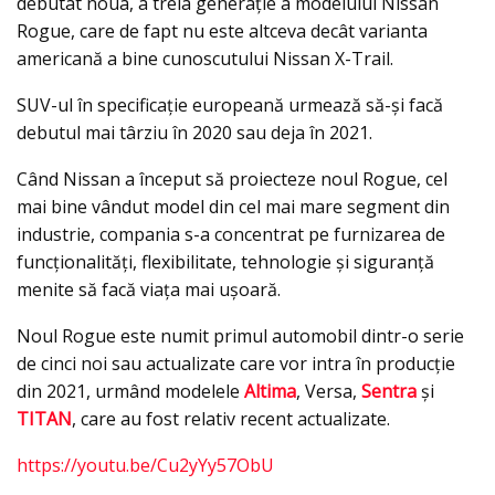
debutat noua, a treia generaţie a modelului Nissan
Rogue, care de fapt nu este altceva decât varianta
americană a bine cunoscutului Nissan X-Trail.
SUV-ul în specificaţie europeană urmează să-şi facă
debutul mai târziu în 2020 sau deja în 2021.
Când Nissan a început să proiecteze noul Rogue, cel
mai bine vândut model din cel mai mare segment din
industrie, compania s-a concentrat pe furnizarea de
funcționalități, flexibilitate, tehnologie și siguranță
menite să facă viața mai ușoară.
Noul Rogue este numit primul automobil dintr-o serie
de cinci noi sau actualizate care vor intra în producţie
din 2021, urmând modelele
Altima
, Versa,
Sentra
și
TITAN
, care au fost relativ recent actualizate.
https://youtu.be/Cu2yYy57ObU