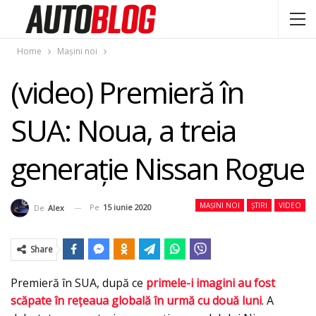
Home
Mașini noi
(video) Premieră în
SUA: Noua, a treia
generaţie Nissan Rogue
MAȘINI NOI
ȘTIRI
VIDEO
Pe
15 iunie 2020
De
Alex
Share
Premieră în SUA, după ce
primele-i imagini au fost
scăpate în reţeaua globală în urmă cu două luni
. A