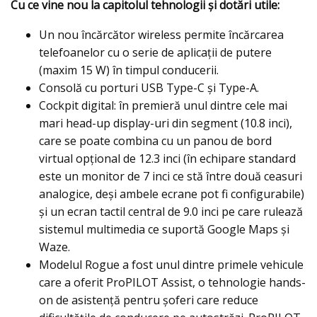
Cu ce vine nou la capitolul tehnologii şi dotări utile:
Un nou încărcător wireless permite încărcarea
telefoanelor cu o serie de aplicații de putere
(maxim 15 W) în timpul conducerii.
Consolă cu porturi USB Type-C şi Type-A.
Cockpit digital: în premieră unul dintre cele mai
mari head-up display-uri din segment (10.8 inci),
care se poate combina cu un panou de bord
virtual opţional de 12.3 inci (în echipare standard
este un monitor de 7 inci ce stă între două ceasuri
analogice, deşi ambele ecrane pot fi configurabile)
şi un ecran tactil central de 9.0 inci pe care rulează
sistemul multimedia ce suportă Google Maps şi
Waze.
Modelul Rogue a fost unul dintre primele vehicule
care a oferit ProPILOT Assist, o tehnologie hands-
on de asistență pentru șoferi care reduce