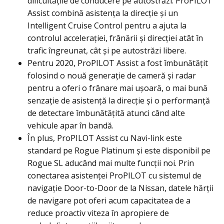
dificultățile de conducere pe autostrăzi. ProPILOT
Assist combină asistența la direcție și un
Intelligent Cruise Control pentru a ajuta la
controlul accelerației, frânării și direcției atât în ​​
trafic îngreunat, cât și pe autostrăzi libere.
Pentru 2020, ProPILOT Assist a fost îmbunătățit
folosind o nouă generaţie de cameră şi radar
pentru a oferi o frânare mai ușoară, o mai bună
senzație de asistență la direcție și o performanță
de detectare îmbunătățită atunci când alte
vehicule apar în bandă.
În plus, ProPILOT Assist cu Navi-link este
standard pe Rogue Platinum și este disponibil pe
Rogue SL aducând mai multe funcții noi. Prin
conectarea asistenței ProPILOT cu sistemul de
navigație Door-to-Door de la Nissan, datele hărții
de navigare pot oferi acum capacitatea de a
reduce proactiv viteza în apropiere de