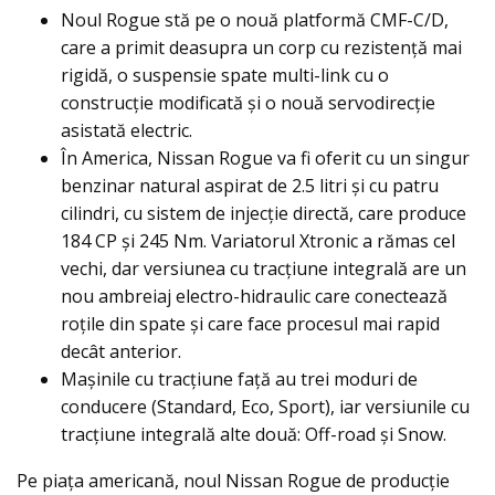
Noul Rogue stă pe o nouă platformă CMF-C/D,
care a primit deasupra un corp cu rezistenţă mai
rigidă, o suspensie spate multi-link cu o
construcţie modificată şi o nouă servodirecţie
asistată electric.
În America, Nissan Rogue va fi oferit cu un singur
benzinar natural aspirat de 2.5 litri şi cu patru
cilindri, cu sistem de injecţie directă, care produce
184 CP și 245 Nm. Variatorul Xtronic a rămas cel
vechi, dar versiunea cu tracțiune integrală are un
nou ambreiaj electro-hidraulic care conectează
roțile din spate şi care face procesul mai rapid
decât anterior.
Maşinile cu tracțiune față au trei moduri de
conducere (Standard, Eco, Sport), iar versiunile cu
tracțiune integrală alte două: Off-road și Snow.
Pe piața americană, noul Nissan Rogue de producţie