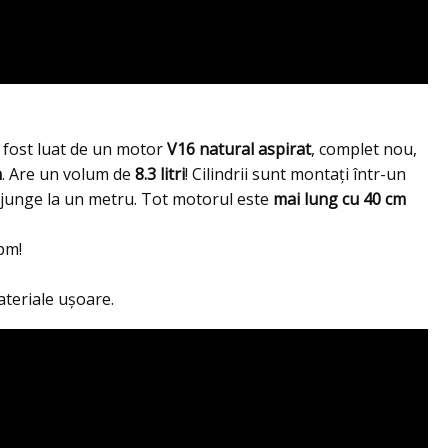
fost luat de un motor
V16 natural aspirat
, complet nou,
h
. Are un volum de
8.3 litri
! Cilindrii sunt montați într-un
 ajunge la un metru. Tot motorul este
mai lung cu 40 cm
pm!
ateriale ușoare.