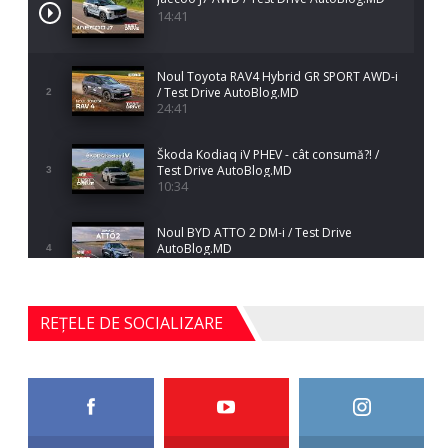
14:41
Noul Toyota RAV4 Hybrid GR SPORT AWD-i
/ Test Drive AutoBlog.MD
2
24:41
Škoda Kodiaq iV PHEV - cât consumă?! /
Test Drive AutoBlog.MD
3
10:34
Noul BYD ATTO 2 DM-i / Test Drive
AutoBlog.MD
4
17:35
Noul Mercedes-Benz S-Class facelift (S 580
REȚELE DE SOCIALIZARE
4MATIC V223) / Test Drive AutoBlog.MD
5
27:33
HAVAL H5 / Test Drive AutoBlog.MD
11:58
6