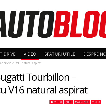
T DRIVE
VIDEO
SFATURI UTILE
DESPRE NO
ar hibrid cu V16 natural aspirat
ugatti Tourbillon –
u V16 natural aspirat
VIDEO
ȘTIRI
MAȘINI NOI
VIDEO