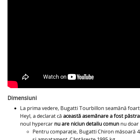
Dimensiuni
La prima vedere, Bugatti Tourbillon seamănă foarte
Heyl, a declarat că
această asemănare a fost păstra
noul hypercar
nu are niciun detaliu comun
nu doar c
Pentru comparație, Bugatti Chiron măsoară 45
și ampatament. Cântărește 1995 kg.