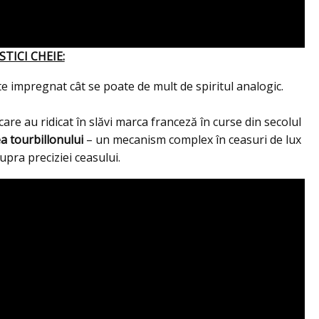
TICI CHEIE:
ste impregnat cât se poate de mult de spiritul analogic.
re au ridicat în slăvi marca franceză în curse din secolul
a tourbillonului
– un mecanism complex în ceasuri de lux
upra preciziei ceasului.