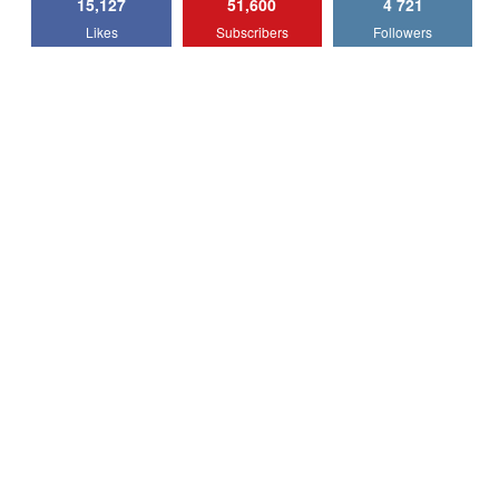
15,127
51,600
4 721
Lotus Emira Turbo SE / Test Drive
Likes
Subscribers
Followers
AutoBlog.MD
7
24:06
Noul Škoda Kodiaq RS / Test Drive
AutoBlog.MD în premieră națională
8
15:08
Noul Geely EX2 / Test Drive AutoBlog.MD
15:22
9
Mercedes-AMG E 53 HYBRID 4MATIC+ /
Test Drive AutoBlog.MD
10
16:27
Noul Volvo ES90 / Test Drive AutoBlog.MD
27:58
11
Noul MG HS / Test Drive AutoBlog.MD
16:48
12