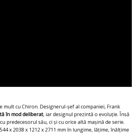
 mult cu Chiron. Designerul-șef al companiei, Frank
tă în mod deliberat
, iar designul prezintă o evoluție. Însă
u predecesorul său, ci și cu orice altă mașină de serie.
44 x 2038 x 1212 x 2711 mm în lungime, lățime, înălțime