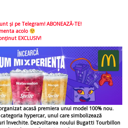
e sunt şi pe Telegram! ABONEAZĂ-TE!
comenta acolo
conţinut EXCLUSIV!
a organizat acasă premiera unui model 100% nou.
categoria hypercar, unul care simbolizează
ri învechite. Dezvoltarea noului Bugatti Tourbillon