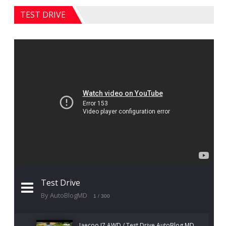
TEST DRIVE
Test Drive
By AutoBlogMD
1
/ 300
Jaecoo J7 AWD / Test Drive AutoBlog.MD