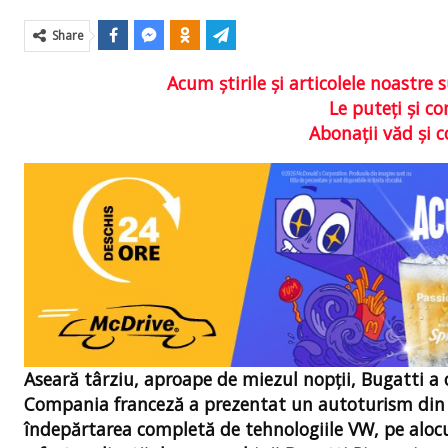
Share
Acum ştirile şi articolele noastr
Le puteţi şi 
Abonaţii văd şi 
Aseară târziu, aproape de miezul nopții, Bugatti 
Compania franceză a prezentat un autoturism din 
îndepărtarea completă de tehnologiile VW, pe alocu