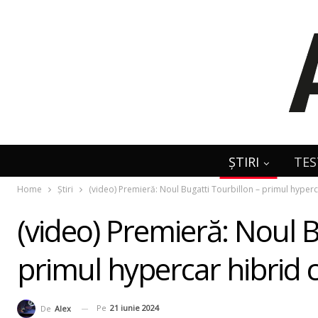
ȘTIRI
TES
Home
Știri
(video) Premieră: Noul Bugatti Tourbillon – primul hyperc
(video) Premieră: Noul B
primul hypercar hibrid c
Pe
21 iunie 2024
De
Alex