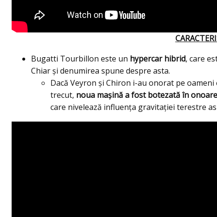
CARACTERIS
Bugatti Tourbillon este un
hypercar hibrid
, care e
Chiar și denumirea spune despre asta.
Dacă Veyron și Chiron i-au onorat pe oameni ca
trecut,
noua mașină a fost botezată în onoare
care nivelează influența gravitației terestre as