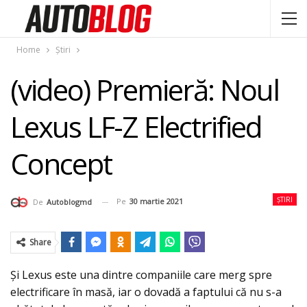
Home
Știri
(video) Premieră: Noul
Lexus LF-Z Electrified
Concept
ȘTIRI
Pe
30 martie 2021
De
Autoblogmd
Share
Şi Lexus este una dintre companiile care merg spre
electrificare în masă, iar o dovadă a faptului că nu s-a