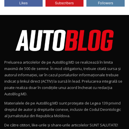
Lotus Emira Turbo SE / Test Drive
Likes
Subscribers
Followers
AutoBlog.MD
7
24:06
Noul Škoda Kodiaq RS / Test Drive
AutoBlog.MD în premieră națională
8
15:08
Noul Geely EX2 / Test Drive AutoBlog.MD
15:22
9
Preluarea articolelor de pe AutoBlog.MD se realizează în limita
Mercedes-AMG E 53 HYBRID 4MATIC+ / Test
maximă de 500 de semne. În mod obligatoriu, trebuie citată sursa și
Drive AutoBlog.MD
10
autorul informației, iar în cazul portalurilor informaționale trebuie
16:27
indicat și linkul direct (ACTIV) la sursă în lead. Prelucarea integrală se
poate realiza doar în condițiile unui acord încheiat cu redacţia
Noul Volvo ES90 / Test Drive AutoBlog.MD
AutoBlog.MD.
27:58
11
Materialele de pe AutoBlog.MD sunt protejate de Legea 139 privind
dreptul de autor și drepturile conexe, inclusiv de Codul Deontologic
Noul MG HS / Test Drive AutoBlog.MD
al Jurnalistului din Republica Moldova.
16:48
12
De către cititori, like-urile şi share-urile articolelor SUNT SALUTATE!