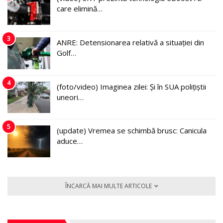
care elimină…
3
ANRE: Detensionarea relativă a situației din
Golf…
4
(foto/video) Imaginea zilei: Și în SUA polițiștii
uneori…
5
(update) Vremea se schimbă brusc: Canicula
aduce…
ÎNCARCĂ MAI MULTE ARTICOLE