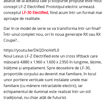
abătut de la această cale şi scopurile propuse este noul
concept LF-Z Electrified. Prototipul electric urmează
conceptul
LF-30 Electified
, fiind acum într-un format mai
aproape de realitate.
Dar în ce model de serie se va transforma într-un final?
Într-unul complet nou, ori în noua generaţie RX sau RX
Coupe?…
https://youtu.be/DkQDnoVefL0
Noul Lexus LF-Z Electrified este un cross liftback care
măsoară 4.880 x 1.960 x 1.600 x 2.950 în lungime, lăţime,
înălţime şi ampatament. Spre deosebire de LF-30,
proporțiile corpului au devenit mai familiare, în locul
unor portiere verticale sunt instalate unele mai
familiare (cu mânere retractabile electric), iar
echipamentul de iluminat este realizat într-un stil
tradițional, nu chiar atât de futurist.