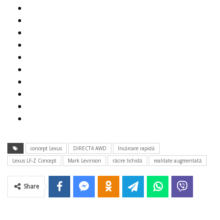
concept Lexus
DIRECT4 AWD
încărcare rapidă
Lexus LF-Z Concept
Mark Levinson
răcire lichidă
realitate augmentată
Share