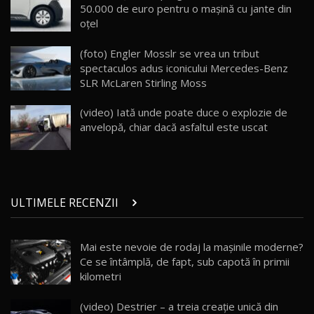
50.000 de euro pentru o mașină cu jante din
26:38
oțel
Land Rover Defender OCTA Edition One: Cel
(foto) Engler Mosslr se vrea un tribut
mai Exclusiv și Puternic Defender Testat în
25
32:21
Moldova
spectaculos adus iconicului Mercedes-Benz
SLR McLaren Stirling Moss
Porsche 911 Spirit 70 / Test Drive
AutoBlog.MD
26
(video) Iată unde poate duce o explozie de
10:57
anvelopă, chiar dacă asfaltul este uscat
Test Drive: Noile modele FENDT! Cum e să
conduci un tractor?!
27
22:49
ULTIMELE RECENZII
Noul Geely Monjaro 2025! Mai ieftin și mai
dotat / Test Drive AutoBlog.MD
28
23:05
Mai este nevoie de rodaj la mașinile moderne?
Ce se întâmplă, de fapt, sub capotă în primii
ZEEKR 9X - PRIMUL TEST DRIVE ÎN ROMÂNĂ!
CUM SE CONDUCE?
29
kilometri
33:40
(video) Destrier – a treia creație unică din