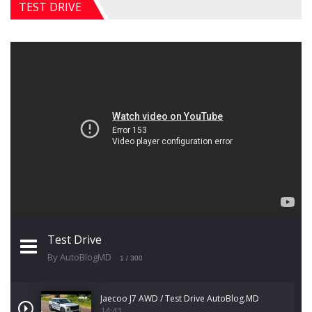
TEST DRIVE
Test Drive
By AutoBlogMD
1
/ 300
Jaecoo J7 AWD / Test Drive AutoBlog.MD
14:41