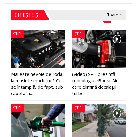
CITEȘTE ȘI
Toate
ȘTIRI
ȘTIRI
Mai este nevoie de rodaj
(video) SRT prezintă
la mașinile moderne? Ce
tehnologia eBoost Air
se întâmplă, de fapt, sub
care elimină decalajul
capotă în…
turbo
ȘTIRI
ȘTIRI