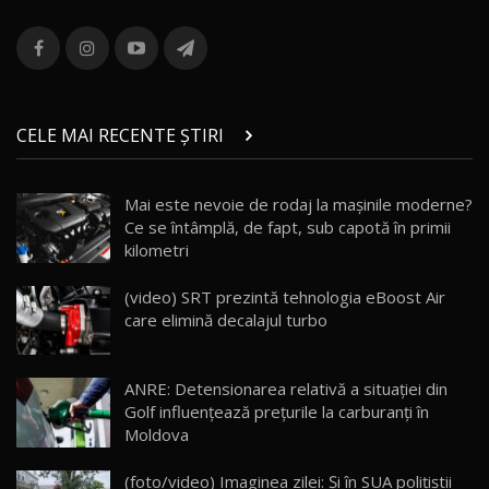
ROX 01: Test drive cu noul SUV chinezesc care
combină aventura cu luxul / AutoBlog.MD
13
36:08
ZEEKR 9X în Moldova: Am condus gigantul
chinez care face lumea să se întoarcă după el
14
CELE MAI RECENTE ȘTIRI
17:27
/ AutoBlog.MD
Noua Mazda CX-5 / Test Drive AutoBlog.MD
Mai este nevoie de rodaj la mașinile moderne?
14:37
15
Ce se întâmplă, de fapt, sub capotă în primii
kilometri
Cum merge? Škoda Octavia 4×4 DSG facelift //
AutoBlogMD
(video) SRT prezintă tehnologia eBoost Air
16
13:10
care elimină decalajul turbo
Lotus Eletre R / Test Drive AutoBlog.MD
20:06
17
ANRE: Detensionarea relativă a situației din
Golf influențează prețurile la carburanți în
Moldova
Va fi modelul nr.1 BYD în Moldova? BYD Seal U
DM-i / Test Drive AutoBlog.MD
18
(foto/video) Imaginea zilei: Și în SUA polițiștii
30:08