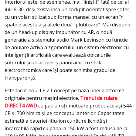
Interiorul este, de asemenea, mai “liniştit” faţă de cel al
lui LF-30, deși există încă un cockpit orientat spre şofer,
cu un volan stilizat sub forma manşei, cu un ecran în
spatele acestuia şi altele două “plutitoare”. Mai dispune
de un head-up display impunător cu AR, o nouă
generaţie a sistemului audio Mark Levinson cu funcţie
de anulare activă a zgomotului, un sistem electronic cu
inteligență artificială care evaluează obiceiurile
șoferului şi un acoperiş panoramic cu sticlă
electrochromică care îşi poate schimba gradul de
transparență.
Este făcut noul LF-Z Concept pe baza unei platforme
originale pentru maşini electrice.
Trenul de rulare
DIRECT4 AWD
cu patru roți-motoare produc aceiași 544
CP și 700 Nm ca și pe conceptul anterior. Capacitatea
estimată a bateriei litiu-ion cu răcire lichidă şi
încărcabilă rapid cu până la 150 kW a fost redusă de la