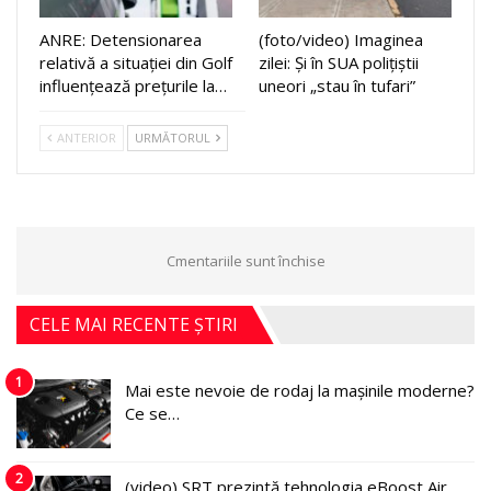
ANRE: Detensionarea
(foto/video) Imaginea
relativă a situației din Golf
zilei: Și în SUA polițiștii
influențează prețurile la…
uneori „stau în tufari”
ANTERIOR
URMĂTORUL
Cmentariile sunt închise
CELE MAI RECENTE ȘTIRI
1
Mai este nevoie de rodaj la mașinile moderne?
Ce se…
2
(video) SRT prezintă tehnologia eBoost Air