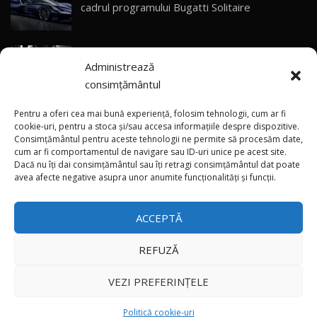
Primele impresii despre BYD Seal U DM-i,
cadrul programului Bugatti Solitaire
Sealion 7 și Seal 5 DM-i / Test Drive
30
10:58
AutoBlog.MD
(video) SRT prezintă tehnologia eBoost Air
Noua Toyota Corolla Cross facelift / Test Drive
Administrează
care elimină decalajul turbo
AutoBlog.MD
31
13:56
consimțământul
ANRE: Detensionarea relativă a situației din
Noul Volvo EX90 / Test Drive AutoBlog.MD
Pentru a oferi cea mai bună experiență, folosim tehnologii, cum ar fi
32:06
32
Golf influențează prețurile la carburanți în
cookie-uri, pentru a stoca și/sau accesa informațiile despre dispozitive.
Consimțământul pentru aceste tehnologii ne permite să procesăm date,
Moldova
cum ar fi comportamentul de navigare sau ID-uri unice pe acest site.
Dacă nu îți dai consimțământul sau îți retragi consimțământul dat poate
×
MG RX5 - își merită banii? / Test Drive
(foto/video) Imaginea zilei: Și în SUA polițiștii
avea afecte negative asupra unor anumite funcționalități și funcții.
AutoBlog.MD
33
uneori „stau în tufari”
18:51
ACCEPTĂ
Noul DACIA DUSTER DIESEL! Primul test drive în
română
34
15:39
REFUZĂ
Toate drepturile rezervate © 2026
Noul Mercedes-Benz E 350 e - cât consumă?! /
VEZI PREFERINȚELE
Test Drive AutoBlog.MD
35
26:49
Autoblog
Developed by
Politică cookie-uri