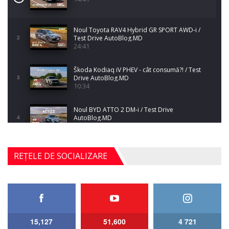
Noul Toyota RAV4 Hybrid GR SPORT AWD-i /
Test Drive AutoBlog.MD
2
24:41
Škoda Kodiaq iV PHEV - cât consumă?! / Test
Drive AutoBlog.MD
3
10:34
Noul BYD ATTO 2 DM-i / Test Drive
AutoBlog.MD
4
17:35
Noul Mercedes-Benz S-Class facelift (S 580
REȚELE DE SOCIALIZARE
4MATIC V223) / Test Drive AutoBlog.MD
5
27:33
HAVAL H5 / Test Drive AutoBlog.MD
11:58
6
15,127
51,600
4 721