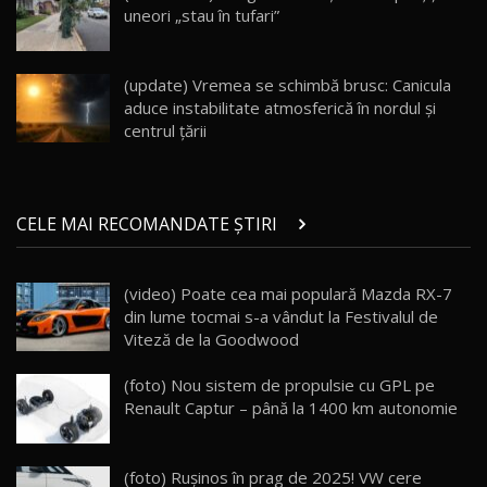
uneori „stau în tufari”
Noul Geely EX5 EM-i care a cucerit Moldova
înainte să ajungă în showroom / Test Drive
19
23:36
AutoBlog.MD
(update) Vremea se schimbă brusc: Canicula
aduce instabilitate atmosferică în nordul și
Noul ZEEKR 7X / Test Drive AutoBlog.MD
centrul țării
29:08
20
Micul BYD Dolphin Surf / Test Drive
CELE MAI RECOMANDATE ȘTIRI
AutoBlog.MD
21
16:59
(video) Poate cea mai populară Mazda RX-7
Noua Mazda 6e / Test Drive AutoBlog.MD
din lume tocmai s-a vândut la Festivalul de
26:59
22
Viteză de la Goodwood
Lynk & Co 01 / Test Drive AutoBlog.MD
(foto) Nou sistem de propulsie cu GPL pe
25:19
23
Renault Captur – până la 1400 km autonomie
ZEEKR 009: Cel mai Performant și Confortabil
(foto) Rușinos în prag de 2025! VW cere
Van Electric Testat în Moldova / AutoBlog.MD
24