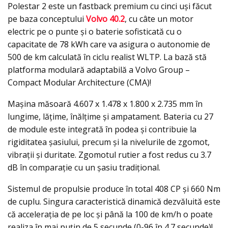
Polestar 2 este un fastback premium cu cinci uși făcut
pe baza conceptului
Volvo 40.2
, cu câte un motor
electric pe o punte și o baterie sofisticată cu o
capacitate de 78 kWh care va asigura o autonomie de
500 de km calculată în ciclu realist WLTP. La bază stă
platforma modulară adaptabilă a Volvo Group –
Compact Modular Architecture (CMA)!
Maşina măsoară 4.607 x 1.478 x 1.800 x 2.735 mm în
lungime, lăţime, înălţime şi ampatament. Bateria cu 27
de module este integrată în podea și contribuie la
rigiditatea șasiului, precum și la nivelurile de zgomot,
vibrații și duritate. Zgomotul rutier a fost redus cu 3.7
dB în comparație cu un șasiu tradițional.
Sistemul de propulsie produce în total 408 CP şi 660 Nm
de cuplu. Singura caracteristică dinamică dezvăluită este
că acceleraţia de pe loc şi până la 100 de km/h o poate
realiza în mai puţin de 5 secunde (0-96 în 4.7 secunde)!