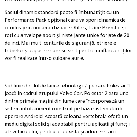
Șasiul dinamic standard poate fi îmbunătățit cu un
Performance Pack opţional care va spori dinamica de
condus prin noi amortizoare Öhlins, frâne Brembo și
roţi cu anvelope sport şi nişte jante unice forjate de 20
de inci. Mai mult, centurile de siguranță, etrierele
frânelor şi capacele care se scot pentru umflarea roţilor
vor fi realizate într-o culoare aurie.
Subliniind rolul de lance tehnologică pe care Polestar îl
joacă în cadrul grupului Volvo Car, Polestar 2 este una
dintre primele mașini din lume care încorporează un
sistem infotainment construit pe baza sistemului de
operare Android. Această coloană vertebrală oferă un
mediu digital solid și adaptabil pentru aplicații și funcții
ale vehiculului, pentru a coexista și aduce servicii