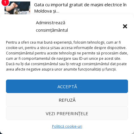
1
Gata cu importul gratuit de mașini electrice în
Moldova și…
Administrează
2
consimțământul
Explozie de vânzări externe pentru Geely
Auto! Livrările din…
Pentru a oferi cea mai bună experiență, folosim tehnologii, cum ar fi
cookie-uri, pentru a stoca și/sau accesa informațiile despre dispozitive.
Consimțământul pentru aceste tehnologii ne permite să procesăm date,
3
Vremea se schimbă brusc: Canicula aduce
cum ar fi comportamentul de navigare sau ID-uri unice pe acest site.
instabilitate…
Dacă nu îți dai consimțământul sau îți retragi consimțământul dat poate
×
avea afecte negative asupra unor anumite funcționalități și funcții.
4
„Nu suntem gata să introducem TVA”: Vasile
ACCEPTĂ
Tofan a anunțat…
REFUZĂ
5
(video) Cât a consumat noul Lotus Eletre X
VEZI PREFERINȚELE
Plug-in Hybrid pe…
Politică cookie-uri