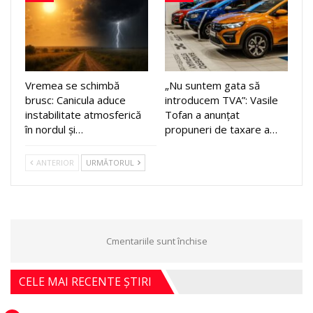
Vremea se schimbă
„Nu suntem gata să
brusc: Canicula aduce
introducem TVA”: Vasile
instabilitate atmosferică
Tofan a anunțat
în nordul și…
propuneri de taxare a…
ANTERIOR
URMĂTORUL
Cmentariile sunt închise
CELE MAI RECENTE ȘTIRI