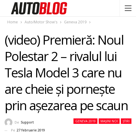
Home
Auto/Motor Show's
Geneva 2019
(video) Premieră: Noul
Polestar 2 – rivalul lui
Tesla Model 3 care nu
are cheie şi porneşte
prin aşezarea pe scaun
GENEVA 2019
MAȘINI NOI
ȘTIRI
De
Support
Pe
27 februarie 2019