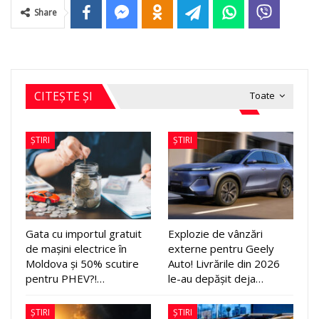
Share
CITEȘTE ȘI
Toate
ȘTIRI
ȘTIRI
Gata cu importul gratuit
Explozie de vânzări
de mașini electrice în
externe pentru Geely
Moldova și 50% scutire
Auto! Livrările din 2026
pentru PHEV?!…
le-au depășit deja…
ȘTIRI
ȘTIRI