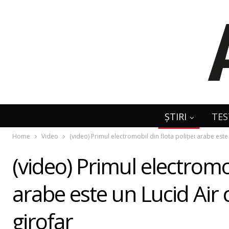
ȘTIRI
TES
Home
Video
(video) Primul electromobil din flota poliției arabe est
(video) Primul electromobi
arabe este un Lucid Air
girofar