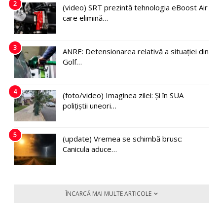
2
(video) SRT prezintă tehnologia eBoost Air
care elimină…
3
ANRE: Detensionarea relativă a situației din
Golf…
4
(foto/video) Imaginea zilei: Și în SUA
polițiștii uneori…
5
(update) Vremea se schimbă brusc:
Canicula aduce…
ÎNCARCĂ MAI MULTE ARTICOLE