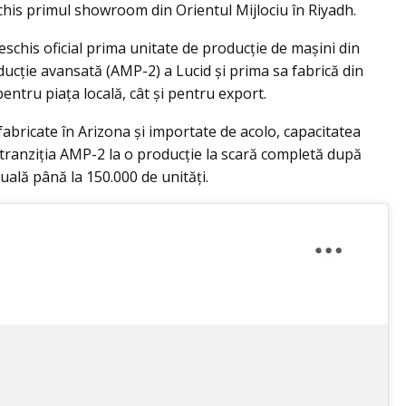
his primul showroom din Orientul Mijlociu în Riyadh.
deschis oficial prima unitate de producție de mașini din
ducție avansată (AMP-2) a Lucid și prima sa fabrică din
ntru piața locală, cât și pentru export.
fabricate în Arizona și importate de acolo, capacitatea
ă tranziția AMP-2 la o producție la scară completă după
uală până la 150.000 de unități.