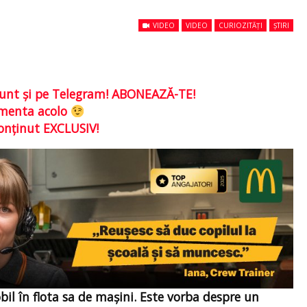
VIDEO
VIDEO
CURIOZITĂȚI
ȘTIRI
e sunt şi pe Telegram! ABONEAZĂ-TE!
comenta acolo
conţinut EXCLUSIV!
il în flota sa de mașini. Este vorba despre un