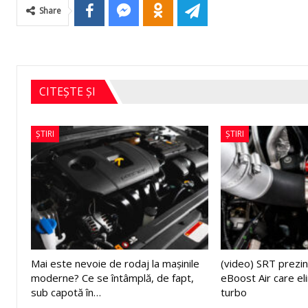
Share
CITEȘTE ȘI
ȘTIRI
ȘTIRI
Mai este nevoie de rodaj la mașinile
(video) SRT prezin
moderne? Ce se întâmplă, de fapt,
eBoost Air care el
sub capotă în…
turbo