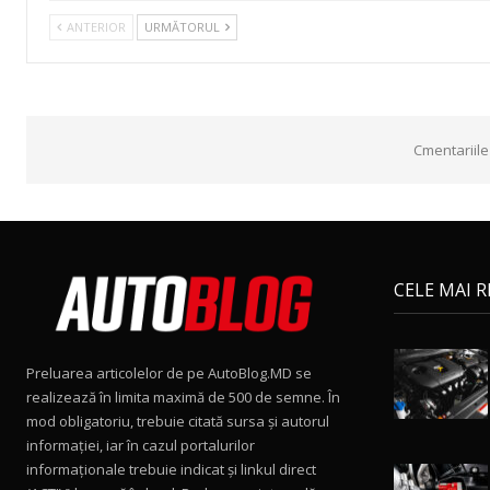
ANTERIOR
URMĂTORUL
Cmentariile
CELE MAI 
Preluarea articolelor de pe AutoBlog.MD se
realizează în limita maximă de 500 de semne. În
mod obligatoriu, trebuie citată sursa și autorul
informației, iar în cazul portalurilor
informaționale trebuie indicat și linkul direct