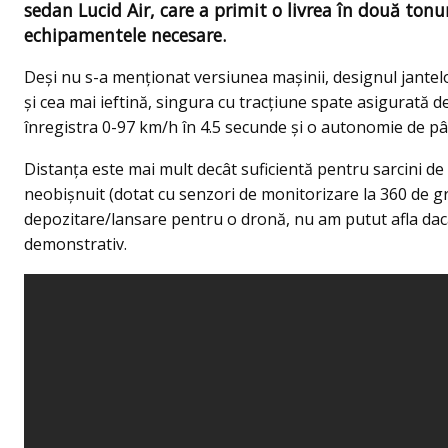
sedan Lucid Air, care a primit o livrea în două tonur
echipamentele necesare.
Deși nu s-a menționat versiunea mașinii, designul jante
și cea mai ieftină, singura cu tracțiune spate asigurată
înregistra 0-97 km/h în 4.5 secunde și o autonomie de pâ
Distanța este mai mult decât suficientă pentru sarcini de 
neobișnuit (dotat cu senzori de monitorizare la 360 de gr
depozitare/lansare pentru o dronă, nu am putut afla dacă 
demonstrativ.