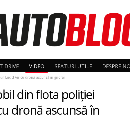
T DRIVE
VIDEO
SFATURI UTILE
DESPRE NO
e un Lucid Air cu dronă ascunsă în girofar
l din flota poliției
 cu dronă ascunsă în