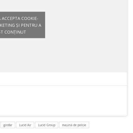
A ACCEPTA COOKIE-
KETING ȘI PENTRU A
ST CONȚINUT
girofar
Lucid Air
Lucid Group
mașină de poliție