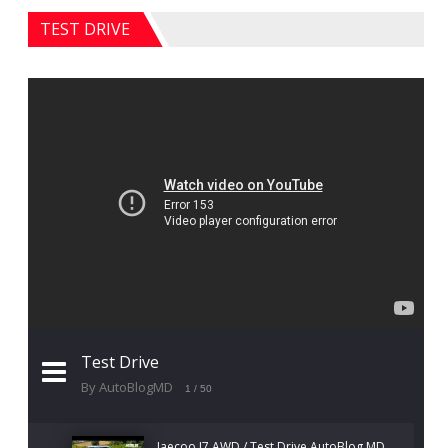
TEST DRIVE
Test Drive
By AutoBlogMD
1
/ 50
Jaecoo J7 AWD / Test Drive AutoBlog.MD