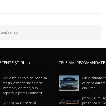
 sunt închise
RECENTE ȘTIRI
CELE MAI RECOMANDATE 
Mai este nevoie de rodaj la
Lucid anunță c
mașinile moderne? Ce se
eficient automo
întâmplă, de fapt, sub
din lume
capotă în primii kilometri
(foto) Frumuşe
(video) SRT prezintă
prezenta la G