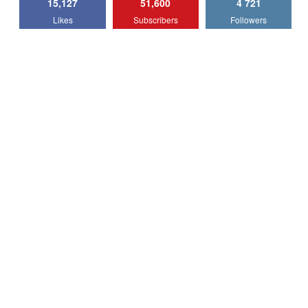
15,127
51,600
4 721
Lotus Emira Turbo SE / Test Drive
Likes
Subscribers
Followers
AutoBlog.MD
7
24:06
Noul Škoda Kodiaq RS / Test Drive
AutoBlog.MD în premieră națională
8
15:08
Noul Geely EX2 / Test Drive AutoBlog.MD
15:22
9
Mercedes-AMG E 53 HYBRID 4MATIC+ /
Test Drive AutoBlog.MD
10
16:27
Noul Volvo ES90 / Test Drive AutoBlog.MD
27:58
11
Noul MG HS / Test Drive AutoBlog.MD
16:48
12