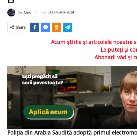
Pe
5 februarie 2024
De
Alex
Share
Acum ştirile şi articolele noastr
Le puteţi şi 
Abonaţii văd şi 
Poliția din Arabia Saudită adoptă primul electromob