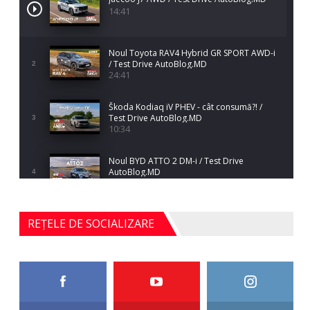
14:41
Noul Toyota RAV4 Hybrid GR SPORT AWD-i
/ Test Drive AutoBlog.MD
2
24:41
Škoda Kodiaq iV PHEV - cât consumă?! /
Test Drive AutoBlog.MD
3
10:34
Noul BYD ATTO 2 DM-i / Test Drive
AutoBlog.MD
4
17:35
Noul Mercedes-Benz S-Class facelift (S 580
REȚELE DE SOCIALIZARE
4MATIC V223) / Test Drive AutoBlog.MD
5
27:33
HAVAL H5 / Test Drive AutoBlog.MD
11:58
6