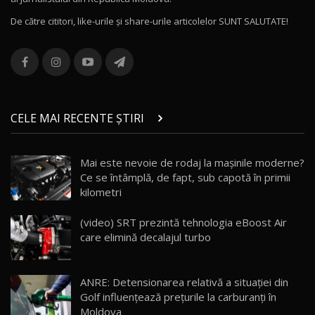
16:48
12
De către cititori, like-urile şi share-urile articolelor SUNT SALUTATE!
ROX 01: Test drive cu noul SUV chinezesc care
combină aventura cu luxul / AutoBlog.MD
13
36:08
ZEEKR 9X în Moldova: Am condus gigantul
chinez care face lumea să se întoarcă după el
14
CELE MAI RECENTE ȘTIRI
17:27
/ AutoBlog.MD
Noua Mazda CX-5 / Test Drive AutoBlog.MD
Mai este nevoie de rodaj la mașinile moderne?
14:37
15
Ce se întâmplă, de fapt, sub capotă în primii
kilometri
Cum merge? Škoda Octavia 4×4 DSG facelift //
AutoBlogMD
(video) SRT prezintă tehnologia eBoost Air
16
13:10
care elimină decalajul turbo
Lotus Eletre R / Test Drive AutoBlog.MD
20:06
17
ANRE: Detensionarea relativă a situației din
Golf influențează prețurile la carburanți în
Moldova