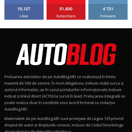
15,127
51,600
4 721
Lotus Emira Turbo SE / Test Drive
Likes
Subscribers
Followers
AutoBlog.MD
7
24:06
Noul Škoda Kodiaq RS / Test Drive
AutoBlog.MD în premieră națională
8
15:08
Noul Geely EX2 / Test Drive AutoBlog.MD
15:22
9
Preluarea articolelor de pe AutoBlog.MD se realizează în limita
Mercedes-AMG E 53 HYBRID 4MATIC+ / Test
maximă de 500 de semne. În mod obligatoriu, trebuie citată sursa și
Drive AutoBlog.MD
10
autorul informației, iar în cazul portalurilor informaționale trebuie
16:27
indicat și linkul direct (ACTIV) la sursă în lead. Prelucarea integrală se
poate realiza doar în condițiile unui acord încheiat cu redacţia
Noul Volvo ES90 / Test Drive AutoBlog.MD
AutoBlog.MD.
27:58
11
Materialele de pe AutoBlog.MD sunt protejate de Legea 139 privind
dreptul de autor și drepturile conexe, inclusiv de Codul Deontologic
Noul MG HS / Test Drive AutoBlog.MD
al Jurnalistului din Republica Moldova.