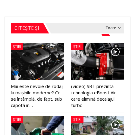
CITEȘTE ȘI
Toate
ȘTIRI
ȘTIRI
Mai este nevoie de rodaj
(video) SRT prezintă
la mașinile moderne? Ce
tehnologia eBoost Air
se întâmplă, de fapt, sub
care elimină decalajul
capotă în…
turbo
ȘTIRI
ȘTIRI