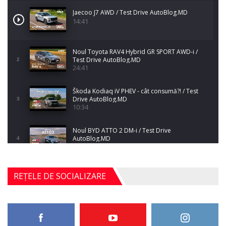
Jaecoo J7 AWD / Test Drive AutoBlog.MD
14:41
Noul Toyota RAV4 Hybrid GR SPORT AWD-i /
Test Drive AutoBlog.MD
2
24:41
Škoda Kodiaq iV PHEV - cât consumă?! / Test
Drive AutoBlog.MD
3
10:34
Noul BYD ATTO 2 DM-i / Test Drive
AutoBlog.MD
4
17:35
Noul Mercedes-Benz S-Class facelift (S 580
REȚELE DE SOCIALIZARE
4MATIC V223) / Test Drive AutoBlog.MD
5
27:33
HAVAL H5 / Test Drive AutoBlog.MD
11:58
6