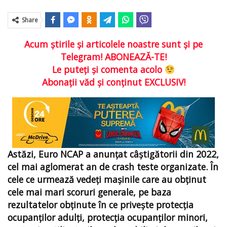
Share
Acum ştirile şi articolele noastre sunt şi pe
Telegram! ABONEAZĂ-TE!
Le puteţi şi comenta acolo
Abonaţii văd şi conţinut EXCLUSIV!
Astăzi, Euro NCAP a anunţat câștigătorii din 2022,
cel mai aglomerat an de crash teste organizate. În
cele ce urmează vedeţi mașinile care au obținut
cele mai mari scoruri generale, pe baza
rezultatelor obţinute în ce priveşte protecția
ocupanților adulți, protecția ocupanților minori,