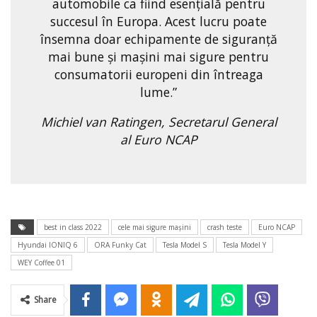
automobile ca fiind esențială pentru
succesul în Europa. Acest lucru poate
însemna doar echipamente de siguranță
mai bune și mașini mai sigure pentru
consumatorii europeni din întreaga
lume.”
Michiel van Ratingen, Secretarul General
al Euro NCAP
best in class 2022
cele mai sigure maşini
crash teste
Euro NCAP
Hyundai IONIQ 6
ORA Funky Cat
Tesla Model S
Tesla Model Y
WEY Coffee 01
Share