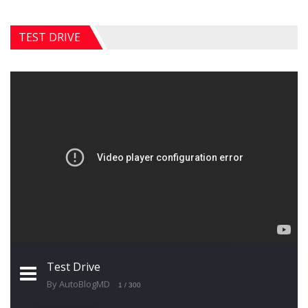
TEST DRIVE
Test Drive
By AutoBlogMD
1
/ 300