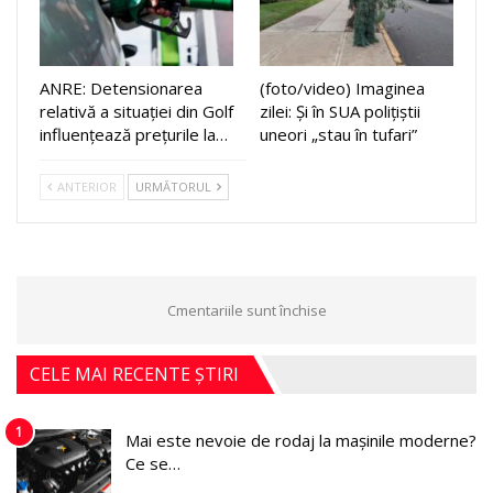
ANRE: Detensionarea
(foto/video) Imaginea
relativă a situației din Golf
zilei: Și în SUA polițiștii
influențează prețurile la…
uneori „stau în tufari”
ANTERIOR
URMĂTORUL
Cmentariile sunt închise
CELE MAI RECENTE ȘTIRI
1
Mai este nevoie de rodaj la mașinile moderne?
Ce se…