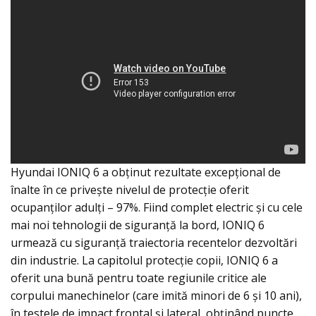
Hyundai IONIQ 6 a obținut rezultate excepțional de
înalte în ce privește nivelul de protecție oferit
ocupanților adulți – 97%. Fiind complet electric și cu cele
mai noi tehnologii de siguranță la bord, IONIQ 6
urmează cu siguranță traiectoria recentelor dezvoltări
din industrie. La capitolul protecție copii, IONIQ 6 a
oferit una bună pentru toate regiunile critice ale
corpului manechinelor (care imită minori de 6 şi 10 ani),
în testele de impact frontal şi lateral, obţinând puncte