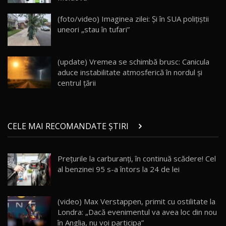
Va fi modelul nr.1 BYD în Moldova? BYD Seal U
DM-i / Test Drive AutoBlog.MD
18
(foto/video) Imaginea zilei: Și în SUA polițiștii
30:08
uneori „stau în tufari”
Noul Geely EX5 EM-i care a cucerit Moldova
înainte să ajungă în showroom / Test Drive
19
23:36
AutoBlog.MD
(update) Vremea se schimbă brusc: Canicula
aduce instabilitate atmosferică în nordul și
Noul ZEEKR 7X / Test Drive AutoBlog.MD
centrul țării
29:08
20
Micul BYD Dolphin Surf / Test Drive
CELE MAI RECOMANDATE ȘTIRI
AutoBlog.MD
21
16:59
Prețurile la carburanți, în continuă scădere! Cel
Noua Mazda 6e / Test Drive AutoBlog.MD
al benzinei 95 s-a întors la 24 de lei
26:59
22
Lynk & Co 01 / Test Drive AutoBlog.MD
(video) Max Verstappen, primit cu ostilitate la
25:19
23
Londra: „Dacă evenimentul va avea loc din nou
în Anglia, nu voi participa”