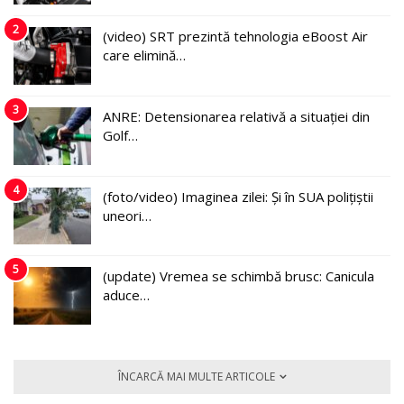
2
(video) SRT prezintă tehnologia eBoost Air
care elimină…
3
ANRE: Detensionarea relativă a situației din
Golf…
4
(foto/video) Imaginea zilei: Și în SUA polițiștii
uneori…
5
(update) Vremea se schimbă brusc: Canicula
aduce…
ÎNCARCĂ MAI MULTE ARTICOLE