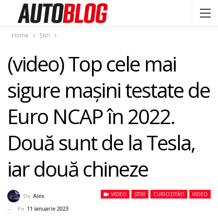
Home
Știri
(video) Top cele mai
sigure maşini testate de
Euro NCAP în 2022.
Două sunt de la Tesla,
iar două chineze
VIDEO
ȘTIRI
CURIOZITĂȚI
VIDEO
De
Alex
Pe
11 ianuarie 2023