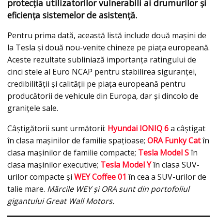
protecția utilizatorilor vulnerabili ai drumurilor și
eficienţa sistemelor de asistenţă.
Pentru prima dată, această listă include două mașini de
la Tesla și două nou-venite chineze pe piața europeană.
Aceste rezultate subliniază importanța ratingului de
cinci stele al Euro NCAP pentru stabilirea siguranței,
credibilității și calității pe piața europeană pentru
producătorii de vehicule din Europa, dar și dincolo de
granițele sale.
Câștigătorii sunt următorii:
Hyundai IONIQ 6
a câştigat
în clasa mașinilor de familie spaţioase;
ORA Funky Cat
în
clasa mașinilor de familie compacte;
Tesla Model S
în
clasa maşinilor executive;
Tesla Model Y
în clasa SUV-
urilor compacte și
WEY Coffee 01
în cea a SUV-urilor de
talie mare.
Mărcile WEY şi ORA sunt din portofoliul
gigantului Great Wall Motors.