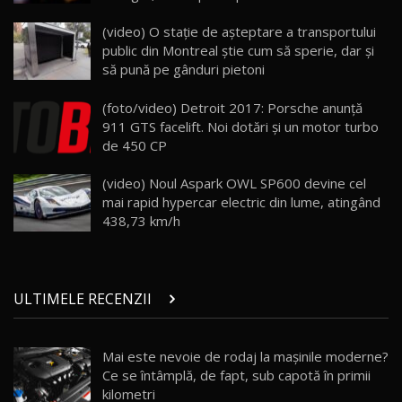
ZEEKR 009: Cel mai Performant și Confortabil
(video) O stație de așteptare a transportului
Van Electric Testat în Moldova / AutoBlog.MD
24
public din Montreal ştie cum să sperie, dar şi
26:38
să pună pe gânduri pietoni
Land Rover Defender OCTA Edition One: Cel
(foto/video) Detroit 2017: Porsche anunță
mai Exclusiv și Puternic Defender Testat în
25
32:21
Moldova
911 GTS facelift. Noi dotări și un motor turbo
de 450 CP
Porsche 911 Spirit 70 / Test Drive
AutoBlog.MD
26
(video) Noul Aspark OWL SP600 devine cel
10:57
mai rapid hypercar electric din lume, atingând
438,73 km/h
Test Drive: Noile modele FENDT! Cum e să
conduci un tractor?!
27
22:49
ULTIMELE RECENZII
Noul Geely Monjaro 2025! Mai ieftin și mai
dotat / Test Drive AutoBlog.MD
28
23:05
Mai este nevoie de rodaj la mașinile moderne?
Ce se întâmplă, de fapt, sub capotă în primii
ZEEKR 9X - PRIMUL TEST DRIVE ÎN ROMÂNĂ!
CUM SE CONDUCE?
29
kilometri
33:40