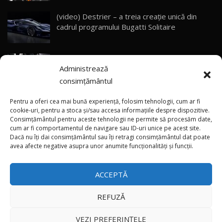
(video) Destrier – a treia creație unică din
Primele impresii despre BYD Seal U DM-i,
cadrul programului Bugatti Solitaire
Sealion 7 și Seal 5 DM-i / Test Drive
30
10:58
AutoBlog.MD
(video) SRT prezintă tehnologia eBoost Air
Noua Toyota Corolla Cross facelift / Test Drive
Administrează
care elimină decalajul turbo
AutoBlog.MD
31
13:56
consimțământul
ANRE: Detensionarea relativă a situației din
Noul Volvo EX90 / Test Drive AutoBlog.MD
Pentru a oferi cea mai bună experiență, folosim tehnologii, cum ar fi
32:06
32
Golf influențează prețurile la carburanți în
cookie-uri, pentru a stoca și/sau accesa informațiile despre dispozitive.
Consimțământul pentru aceste tehnologii ne permite să procesăm date,
Moldova
cum ar fi comportamentul de navigare sau ID-uri unice pe acest site.
Dacă nu îți dai consimțământul sau îți retragi consimțământul dat poate
×
MG RX5 - își merită banii? / Test Drive
(foto/video) Imaginea zilei: Și în SUA polițiștii
avea afecte negative asupra unor anumite funcționalități și funcții.
AutoBlog.MD
33
uneori „stau în tufari”
18:51
ACCEPTĂ
Noul DACIA DUSTER DIESEL! Primul test drive în
română
34
15:39
REFUZĂ
Toate drepturile rezervate © 2026
Noul Mercedes-Benz E 350 e - cât consumă?! /
VEZI PREFERINȚELE