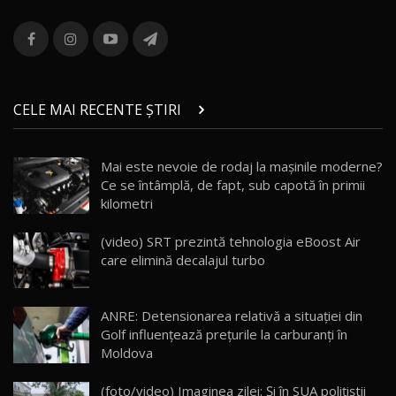
ROX 01: Test drive cu noul SUV chinezesc care
combină aventura cu luxul / AutoBlog.MD
13
36:08
ZEEKR 9X în Moldova: Am condus gigantul
chinez care face lumea să se întoarcă după el
14
CELE MAI RECENTE ȘTIRI
17:27
/ AutoBlog.MD
Noua Mazda CX-5 / Test Drive AutoBlog.MD
Mai este nevoie de rodaj la mașinile moderne?
14:37
15
Ce se întâmplă, de fapt, sub capotă în primii
kilometri
Cum merge? Škoda Octavia 4×4 DSG facelift //
AutoBlogMD
(video) SRT prezintă tehnologia eBoost Air
16
13:10
care elimină decalajul turbo
Lotus Eletre R / Test Drive AutoBlog.MD
20:06
17
ANRE: Detensionarea relativă a situației din
Golf influențează prețurile la carburanți în
Moldova
Va fi modelul nr.1 BYD în Moldova? BYD Seal U
DM-i / Test Drive AutoBlog.MD
18
(foto/video) Imaginea zilei: Și în SUA polițiștii
30:08