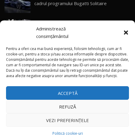
Primele impresii despre BYD Seal U DM-i,
cadrul programului Bugatti Solitaire
Sealion 7 și Seal 5 DM-i / Test Drive
30
10:58
AutoBlog.MD
(video) SRT prezintă tehnologia eBoost Air
Noua Toyota Corolla Cross facelift / Test Drive
Administrează
care elimină decalajul turbo
AutoBlog.MD
31
13:56
consimțământul
ANRE: Detensionarea relativă a situației din
Noul Volvo EX90 / Test Drive AutoBlog.MD
Pentru a oferi cea mai bună experiență, folosim tehnologii, cum ar fi
32:06
32
Golf influențează prețurile la carburanți în
cookie-uri, pentru a stoca și/sau accesa informațiile despre dispozitive.
Consimțământul pentru aceste tehnologii ne permite să procesăm date,
Moldova
cum ar fi comportamentul de navigare sau ID-uri unice pe acest site.
Dacă nu îți dai consimțământul sau îți retragi consimțământul dat poate
×
MG RX5 - își merită banii? / Test Drive
(foto/video) Imaginea zilei: Și în SUA polițiștii
avea afecte negative asupra unor anumite funcționalități și funcții.
AutoBlog.MD
33
uneori „stau în tufari”
18:51
ACCEPTĂ
Noul DACIA DUSTER DIESEL! Primul test drive în
română
34
15:39
REFUZĂ
Toate drepturile rezervate © 2026
Noul Mercedes-Benz E 350 e - cât consumă?! /
VEZI PREFERINȚELE
Test Drive AutoBlog.MD
35
26:49
Autoblog
Developed by
Politică cookie-uri