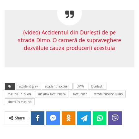
(video) Accidentul din Durleşti de pe
strada Dimo. O cameră de supraveghere
dezvăluie cauza producerii acestuia
accident grav
accident nocturn
BMW
Durlești
mașină în pilon
mașină răsturnată
răsturnat
strada Nicolae Dimo
tineri în mașină
Share