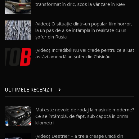
transformat în dric, scos la vânzare în Kiev
26:38
Land Rover Defender OCTA Edition One: Cel
(video) O situaţie dintr-un popular film horror,
mai Exclusiv și Puternic Defender Testat în
25
32:21
Moldova
la un pas de a se întâmpla în realitate cu un
şofer din Rusia
Porsche 911 Spirit 70 / Test Drive
AutoBlog.MD
26
(video) Incredibil! Nu vei crede pentru ce a luat
10:57
astăzi amendă un șofer din Chișinău
Test Drive: Noile modele FENDT! Cum e să
conduci un tractor?!
27
22:49
ULTIMELE RECENZII
Noul Geely Monjaro 2025! Mai ieftin și mai
dotat / Test Drive AutoBlog.MD
28
23:05
Mai este nevoie de rodaj la mașinile moderne?
Ce se întâmplă, de fapt, sub capotă în primii
ZEEKR 9X - PRIMUL TEST DRIVE ÎN ROMÂNĂ!
CUM SE CONDUCE?
29
kilometri
33:40
(video) Destrier – a treia creație unică din