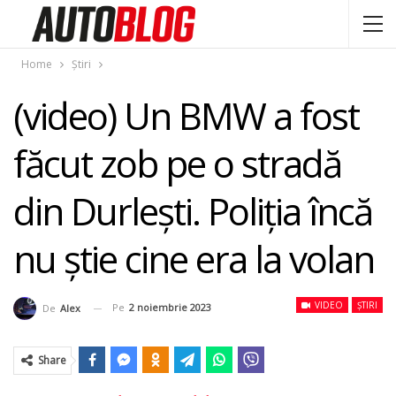
Home
Știri
(video) Un BMW a fost
făcut zob pe o stradă
din Durlești. Poliția încă
nu știe cine era la volan
VIDEO
ȘTIRI
Pe
2 noiembrie 2023
De
Alex
Share