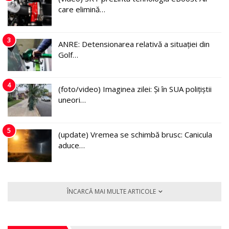
care elimină…
3
ANRE: Detensionarea relativă a situației din
Golf…
4
(foto/video) Imaginea zilei: Și în SUA polițiștii
uneori…
5
(update) Vremea se schimbă brusc: Canicula
aduce…
ÎNCARCĂ MAI MULTE ARTICOLE