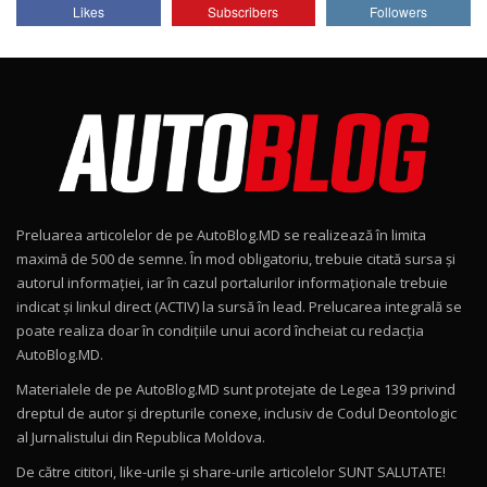
Lotus Emira Turbo SE / Test Drive
Likes
Subscribers
Followers
AutoBlog.MD
7
24:06
Noul Škoda Kodiaq RS / Test Drive
AutoBlog.MD în premieră națională
8
15:08
Noul Geely EX2 / Test Drive AutoBlog.MD
15:22
9
Preluarea articolelor de pe AutoBlog.MD se realizează în limita
Mercedes-AMG E 53 HYBRID 4MATIC+ / Test
maximă de 500 de semne. În mod obligatoriu, trebuie citată sursa și
Drive AutoBlog.MD
10
autorul informației, iar în cazul portalurilor informaționale trebuie
16:27
indicat și linkul direct (ACTIV) la sursă în lead. Prelucarea integrală se
poate realiza doar în condițiile unui acord încheiat cu redacţia
Noul Volvo ES90 / Test Drive AutoBlog.MD
AutoBlog.MD.
27:58
11
Materialele de pe AutoBlog.MD sunt protejate de Legea 139 privind
dreptul de autor și drepturile conexe, inclusiv de Codul Deontologic
Noul MG HS / Test Drive AutoBlog.MD
al Jurnalistului din Republica Moldova.
16:48
12
De către cititori, like-urile şi share-urile articolelor SUNT SALUTATE!