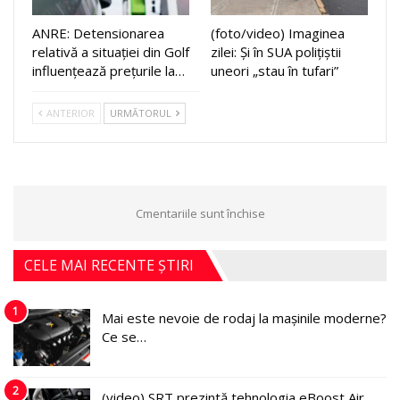
ANRE: Detensionarea
(foto/video) Imaginea
relativă a situației din Golf
zilei: Și în SUA polițiștii
influențează prețurile la…
uneori „stau în tufari”
ANTERIOR
URMĂTORUL
Cmentariile sunt închise
CELE MAI RECENTE ȘTIRI
1
Mai este nevoie de rodaj la mașinile moderne?
Ce se…
2
(video) SRT prezintă tehnologia eBoost Air