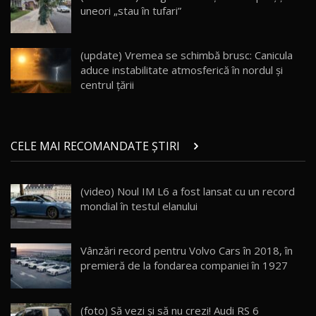
uneori „stau în tufari”
Noul Geely EX5 EM-i care a cucerit Moldova
înainte să ajungă în showroom / Test Drive
19
23:36
AutoBlog.MD
(update) Vremea se schimbă brusc: Canicula
aduce instabilitate atmosferică în nordul și
Noul ZEEKR 7X / Test Drive AutoBlog.MD
centrul țării
29:08
20
Micul BYD Dolphin Surf / Test Drive
CELE MAI RECOMANDATE ȘTIRI
AutoBlog.MD
21
16:59
(video) Noul IM L6 a fost lansat cu un record
Noua Mazda 6e / Test Drive AutoBlog.MD
mondial în testul elanului
26:59
22
Lynk & Co 01 / Test Drive AutoBlog.MD
Vânzări record pentru Volvo Cars în 2018, în
25:19
23
premieră de la fondarea companiei în 1927
ZEEKR 009: Cel mai Performant și Confortabil
(foto) Să vezi și să nu crezi! Audi RS 6
Van Electric Testat în Moldova / AutoBlog.MD
24