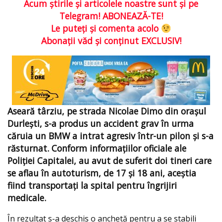
Acum ştirile şi articolele noastre sunt şi pe
Telegram! ABONEAZĂ-TE!
Le puteţi şi comenta acolo
Abonaţii văd şi conţinut EXCLUSIV!
Aseară târziu, pe strada Nicolae Dimo din orașul
Durlești, s-a produs un accident grav în urma
căruia un BMW a intrat agresiv într-un pilon și s-a
răsturnat. Conform informațiilor oficiale ale
Poliției Capitalei, au avut de suferit doi tineri care
se aflau în autoturism, de 17 și 18 ani, aceștia
fiind transportați la spital pentru îngrijiri
medicale.
În rezultat s-a deschis o anchetă pentru a se stabili