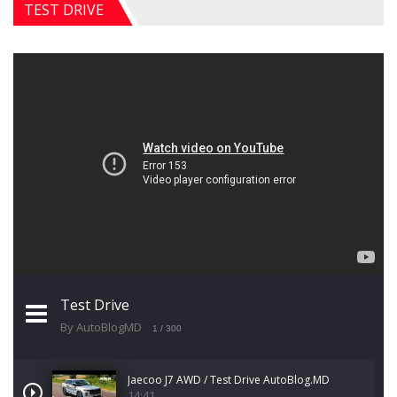
TEST DRIVE
Test Drive
By AutoBlogMD
1
/ 300
Jaecoo J7 AWD / Test Drive AutoBlog.MD
14:41