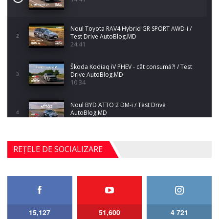
Noul Toyota RAV4 Hybrid GR SPORT AWD-i /
Test Drive AutoBlog.MD
2
24:41
Škoda Kodiaq iV PHEV - cât consumă?! / Test
Drive AutoBlog.MD
3
10:34
Noul BYD ATTO 2 DM-i / Test Drive
AutoBlog.MD
4
17:35
Noul Mercedes-Benz S-Class facelift (S 580
REȚELE DE SOCIALIZARE
4MATIC V223) / Test Drive AutoBlog.MD
5
27:33
HAVAL H5 / Test Drive AutoBlog.MD
11:58
6
15,127
51,600
4 721