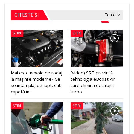
CITEȘTE ȘI
Toate
ȘTIRI
ȘTIRI
Mai este nevoie de rodaj
(video) SRT prezintă
la mașinile moderne? Ce
tehnologia eBoost Air
se întâmplă, de fapt, sub
care elimină decalajul
capotă în…
turbo
ȘTIRI
ȘTIRI