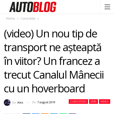
Home
Curiozități
(video) Un nou tip de
transport ne aşteaptă
în viitor? Un francez a
trecut Canalul Mânecii
cu un hoverboard
CURIOZITĂȚI
ȘTIRI
VIDEO
Pe
7 august 2019
De
Alex