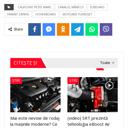
CĂLĂTORIE PESTE MARE
CANALUL MÂNECII
FLYBOARD
FRANKY ZAPATA
HOVERBOARD
MOTOARE TURBOJET
Share
CITEȘTE ȘI
Toate
ȘTIRI
ȘTIRI
Mai este nevoie de rodaj
(video) SRT prezintă
la mașinile moderne? Ce
tehnologia eBoost Air