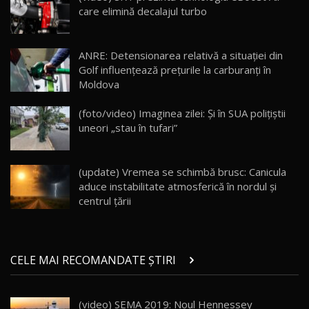
13:10
care elimină decalajul turbo
Lotus Eletre R / Test Drive AutoBlog.MD
20:06
17
ANRE: Detensionarea relativă a situației din
Golf influențează prețurile la carburanți în
Moldova
Va fi modelul nr.1 BYD în Moldova? BYD Seal U
DM-i / Test Drive AutoBlog.MD
18
(foto/video) Imaginea zilei: Și în SUA polițiștii
30:08
uneori „stau în tufari”
Noul Geely EX5 EM-i care a cucerit Moldova
înainte să ajungă în showroom / Test Drive
19
23:36
AutoBlog.MD
(update) Vremea se schimbă brusc: Canicula
aduce instabilitate atmosferică în nordul și
Noul ZEEKR 7X / Test Drive AutoBlog.MD
centrul țării
29:08
20
Micul BYD Dolphin Surf / Test Drive
CELE MAI RECOMANDATE ȘTIRI
AutoBlog.MD
21
16:59
(video) SEMA 2019: Noul Hennessey
Noua Mazda 6e / Test Drive AutoBlog.MD