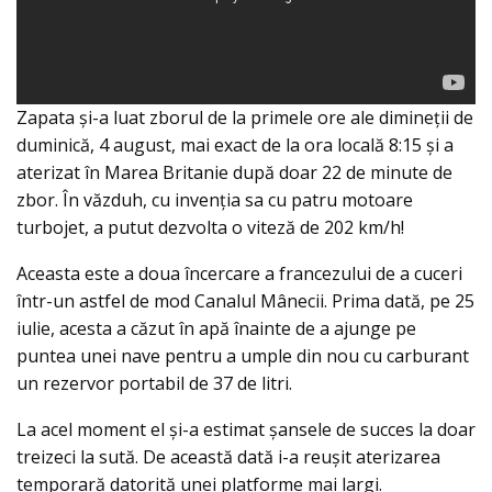
Zapata şi-a luat zborul de la primele ore ale dimineţii de
duminică, 4 august, mai exact de la ora locală 8:15 şi a
aterizat în Marea Britanie după doar 22 de minute de
zbor. În văzduh, cu invenţia sa cu patru motoare
turbojet, a putut dezvolta o viteză de 202 km/h!
Aceasta este a doua încercare a francezului de a cuceri
într-un astfel de mod Canalul Mânecii. Prima dată, pe 25
iulie, acesta a căzut în apă înainte de a ajunge pe
puntea unei nave pentru a umple din nou cu carburant
un rezervor portabil de 37 de litri.
La acel moment el şi-a estimat șansele de succes la doar
treizeci la sută. De această dată i-a reuşit aterizarea
temporară datorită unei platforme mai largi.