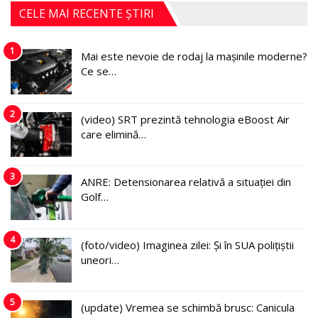
CELE MAI RECENTE ȘTIRI
1
Mai este nevoie de rodaj la mașinile moderne?
Ce se…
2
(video) SRT prezintă tehnologia eBoost Air
care elimină…
3
ANRE: Detensionarea relativă a situației din
Golf…
4
(foto/video) Imaginea zilei: Și în SUA polițiștii
uneori…
5
(update) Vremea se schimbă brusc: Canicula