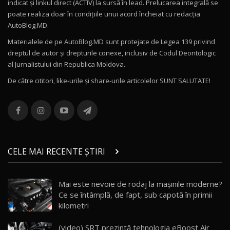
indicat și linkul direct (ACTIV) la sursă în lead. Prelucarea integrală se
poate realiza doar în condițiile unui acord încheiat cu redacţia
Noul Volvo ES90 / Test Drive AutoBlog.MD
AutoBlog.MD.
27:58
11
Materialele de pe AutoBlog.MD sunt protejate de Legea 139 privind
dreptul de autor și drepturile conexe, inclusiv de Codul Deontologic
Noul MG HS / Test Drive AutoBlog.MD
al Jurnalistului din Republica Moldova.
16:48
12
De către cititori, like-urile şi share-urile articolelor SUNT SALUTATE!
ROX 01: Test drive cu noul SUV chinezesc care
combină aventura cu luxul / AutoBlog.MD
13
36:08
ZEEKR 9X în Moldova: Am condus gigantul
chinez care face lumea să se întoarcă după el
14
CELE MAI RECENTE ȘTIRI
17:27
/ AutoBlog.MD
Noua Mazda CX-5 / Test Drive AutoBlog.MD
Mai este nevoie de rodaj la mașinile moderne?
14:37
15
Ce se întâmplă, de fapt, sub capotă în primii
kilometri
Cum merge? Škoda Octavia 4×4 DSG facelift //
AutoBlogMD
(video) SRT prezintă tehnologia eBoost Air
16