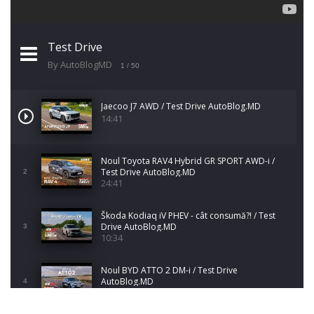
Test Drive
By AutoBlogMD
1
/ 50
Jaecoo J7 AWD / Test Drive AutoBlog.MD
14:41
Noul Toyota RAV4 Hybrid GR SPORT AWD-i /
Test Drive AutoBlog.MD
2
24:41
Škoda Kodiaq iV PHEV - cât consumă?! / Test
Drive AutoBlog.MD
3
10:34
Noul BYD ATTO 2 DM-i / Test Drive
AutoBlog.MD
4
17:35