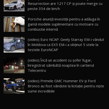
Resurrection are 1217 CP şi poate merge cu
26:59
22
peste 354 de km/h
Lynk & Co 01 / Test Drive AutoBlog.MD
Porsche anunță investiții pentru a adăuga în
25:19
23
gamă modele suplimentare cu motoare cu
combustie internă
ZEEKR 009: Cel mai Performant și Confortabil
(video) Euro NCAP: Geely Starray EM-i vândut
Van Electric Testat în Moldova / AutoBlog.MD
24
în Moldova ca EX5 EM-i a obținut 5 stele la
26:38
testele EuroNCAP
Land Rover Defender OCTA Edition One: Cel
(video) Încă un accident cu șofer fugar,
mai Exclusiv și Puternic Defender Testat în
25
32:21
Moldova
înregistrat sâmbătă noaptea în cartierul
Telecentru
Porsche 911 Spirit 70 / Test Drive
AutoBlog.MD
26
(video) Primele GMC Hummer EV şi Ford
10:57
Bronco au fost vândute la licitaţie pentru nişte
sume incredibile
Test Drive: Noile modele FENDT! Cum e să
conduci un tractor?!
27
22:49