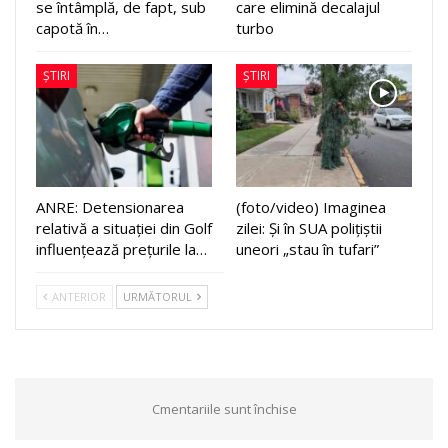
se întâmplă, de fapt, sub
care elimină decalajul
capotă în…
turbo
ȘTIRI
ȘTIRI
ANRE: Detensionarea
(foto/video) Imaginea
relativă a situației din Golf
zilei: Și în SUA polițiștii
influențează prețurile la…
uneori „stau în tufari”
ANTERIOR
URMĂTORUL
Cmentariile sunt închise