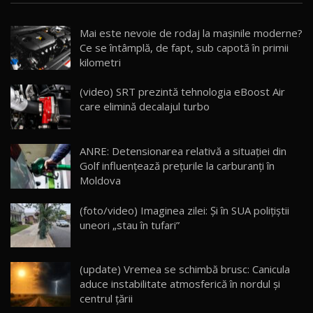
Noua Mazda CX-5 / Test Drive AutoBlog.MD
Mai este nevoie de rodaj la mașinile moderne?
14:37
15
Ce se întâmplă, de fapt, sub capotă în primii
kilometri
Cum merge? Škoda Octavia 4×4 DSG facelift //
AutoBlogMD
(video) SRT prezintă tehnologia eBoost Air
16
13:10
care elimină decalajul turbo
Lotus Eletre R / Test Drive AutoBlog.MD
20:06
17
ANRE: Detensionarea relativă a situației din
Golf influențează prețurile la carburanți în
Moldova
Va fi modelul nr.1 BYD în Moldova? BYD Seal U
DM-i / Test Drive AutoBlog.MD
18
(foto/video) Imaginea zilei: Și în SUA polițiștii
30:08
uneori „stau în tufari”
Noul Geely EX5 EM-i care a cucerit Moldova
înainte să ajungă în showroom / Test Drive
19
23:36
AutoBlog.MD
(update) Vremea se schimbă brusc: Canicula
aduce instabilitate atmosferică în nordul și
Noul ZEEKR 7X / Test Drive AutoBlog.MD
centrul țării
29:08
20