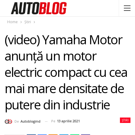
Home
Știri
(video) Yamaha Motor
anunţă un motor
electric compact cu cea
mai mare densitate de
putere din industrie
ȘTIRI
Pe
13 aprilie 2021
De
Autoblogmd