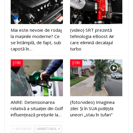
Mai este nevoie de rodaj
(video) SRT prezintă
la mașinile moderne? Ce
tehnologia eBoost Air
se întâmplă, de fapt, sub
care elimină decalajul
capotă în…
turbo
ȘTIRI
ȘTIRI
ANRE: Detensionarea
(foto/video) Imaginea
relativă a situației din Golf
zilei: Și în SUA polițiștii
influențează prețurile la…
uneori „stau în tufari”
ANTERIOR
URMĂTORUL