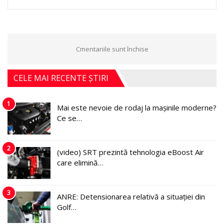
Cmentariile sunt închise
CELE MAI RECENTE ȘTIRI
1
Mai este nevoie de rodaj la mașinile moderne?
Ce se…
2
(video) SRT prezintă tehnologia eBoost Air
care elimină…
3
ANRE: Detensionarea relativă a situației din
Golf…