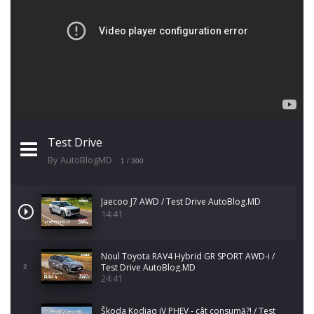
Test Drive
By AutoBlogMD
1
/ 300
Jaecoo J7 AWD / Test Drive AutoBlog.MD
14:41
Noul Toyota RAV4 Hybrid GR SPORT AWD-i /
Test Drive AutoBlog.MD
2
24:41
Škoda Kodiaq iV PHEV - cât consumă?! / Test