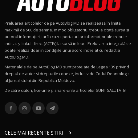
Noul Geely EX2 / Test Drive AutoBlog.MD
15:22
9
Preluarea articolelor de pe AutoBlog.MD se realizează în limita
Mercedes-AMG E 53 HYBRID 4MATIC+ / Test
maximă de 500 de semne. În mod obligatoriu, trebuie citată sursa și
Drive AutoBlog.MD
10
autorul informației, iar în cazul portalurilor informaționale trebuie
16:27
indicat și linkul direct (ACTIV) la sursă în lead. Prelucarea integrală se
poate realiza doar în condițiile unui acord încheiat cu redacţia
Noul Volvo ES90 / Test Drive AutoBlog.MD
AutoBlog.MD.
27:58
11
Materialele de pe AutoBlog.MD sunt protejate de Legea 139 privind
dreptul de autor și drepturile conexe, inclusiv de Codul Deontologic
Noul MG HS / Test Drive AutoBlog.MD
al Jurnalistului din Republica Moldova.
16:48
12
De către cititori, like-urile şi share-urile articolelor SUNT SALUTATE!
ROX 01: Test drive cu noul SUV chinezesc care
combină aventura cu luxul / AutoBlog.MD
13
36:08
ZEEKR 9X în Moldova: Am condus gigantul
chinez care face lumea să se întoarcă după el
14
CELE MAI RECENTE ȘTIRI
17:27
/ AutoBlog.MD