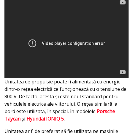
Unitatea de propulsie poate fi alimentată cu energie
dintr-o reţea electrică ce funcționează cu o tensiune de
800 V! De facto, acesta şi este noul standard pentru
vehiculele electrice ale viitorului. O rețea similară la
bord este utilizată, în special, în modelele
Porsche
Taycan
și
Hyundai IONIQ 5
.
Unitatea ar fi de preferat să fie utilizată pe mașinile