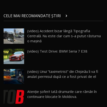
Micul BYD Dolphin Surf / Test Drive
CELE MAI RECOMANDATE ȘTIRI
AutoBlog.MD
21
16:59
(video) Accident bizar lângă Tipografia
Noua Mazda 6e / Test Drive AutoBlog.MD
Centrală. Nu este clar cum s-a putut răsturna
26:59
22
o maşină
Lynk & Co 01 / Test Drive AutoBlog.MD
(video) Test Drive: BMW Seria 7 E38
25:19
23
ZEEKR 009: Cel mai Performant și Confortabil
(video) Unui ”taximetrist” din Chișinău îi va fi
Van Electric Testat în Moldova / AutoBlog.MD
24
anulat permisul după ce a fost privat de el
26:38
Land Rover Defender OCTA Edition One: Cel
Atenție șoferi! Iată drumurile care rămân în
mai Exclusiv și Puternic Defender Testat în
25
32:21
Moldova
continuare blocate în Moldova.
Porsche 911 Spirit 70 / Test Drive