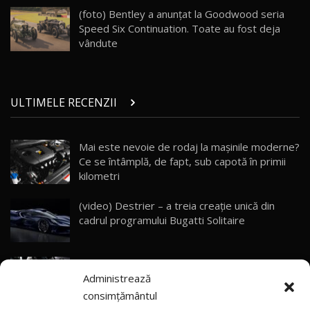
AutoBlog.MD
26
(foto) Bentley a anunţat la Goodwood seria
10:57
Speed Six Continuation. Toate au fost deja
vândute
Test Drive: Noile modele FENDT! Cum e să
conduci un tractor?!
27
22:49
ULTIMELE RECENZII
Noul Geely Monjaro 2025! Mai ieftin și mai
dotat / Test Drive AutoBlog.MD
28
23:05
Mai este nevoie de rodaj la mașinile moderne?
Ce se întâmplă, de fapt, sub capotă în primii
ZEEKR 9X - PRIMUL TEST DRIVE ÎN ROMÂNĂ!
CUM SE CONDUCE?
29
kilometri
33:40
(video) Destrier – a treia creație unică din
Primele impresii despre BYD Seal U DM-i,
cadrul programului Bugatti Solitaire
Sealion 7 și Seal 5 DM-i / Test Drive
30
10:58
AutoBlog.MD
(video) SRT prezintă tehnologia eBoost Air
Noua Toyota Corolla Cross facelift / Test Drive
Administrează
care elimină decalajul turbo
AutoBlog.MD
31
13:56
consimțământul