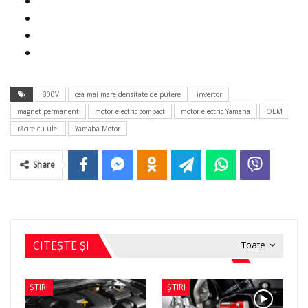
800V
cea mai mare densitate de putere
invertor
magnet permanent
motor electric compact
motor electric Yamaha
OEM
răcire cu ulei
Yamaha Motor
Share
CITEȘTE ȘI
Toate
ȘTIRI
ȘTIRI