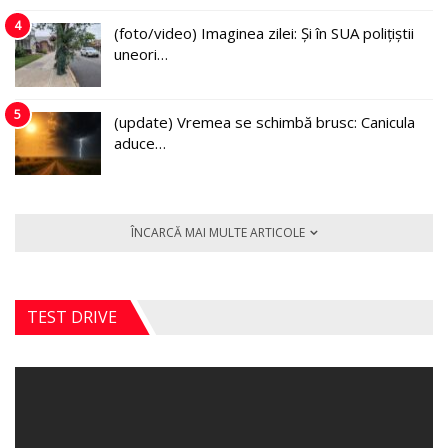
4
(foto/video) Imaginea zilei: Și în SUA polițiștii
uneori…
5
(update) Vremea se schimbă brusc: Canicula
aduce…
ÎNCARCĂ MAI MULTE ARTICOLE
TEST DRIVE