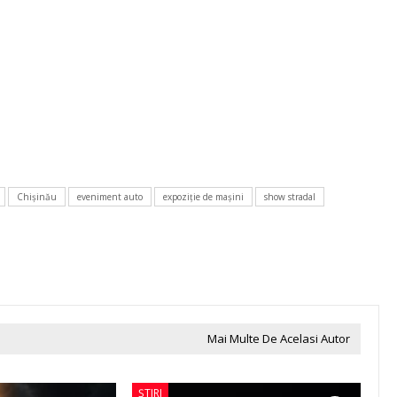
Chişinău
eveniment auto
expoziţie de maşini
show stradal
Mai Multe De Acelasi Autor
ȘTIRI