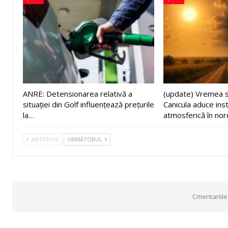
ANRE: Detensionarea relativă a
(update) Vremea s
situației din Golf influențează prețurile
Canicula aduce inst
la…
atmosferică în nor
ANTERIOR
URMĂTORUL
Cmentariile