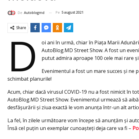
Pe
5 august 2021
De
Autoblogmd
Share
D
oi ani în urmă, chiar în Piața Marii Adun
AutoBlog.MD Street Show. A fost un evenim
putut admira aproape 100 cele mai rare și
Evenimentul a fost un mare succes și ne 
schimbat planurile!
Acum, chiar dacă virusul COVID-19 nu a fost nimicit în to
AutoBlog.MD Street Show. Evenimentul urmează să aibă loc
desfășurării și ziua exactă le vom anunța într-un alt artic
La fel, în zilele următoare vom începe să anunțăm și auto
Însă cel puțin un exemplar cunoașteți deja care va fi –
Po