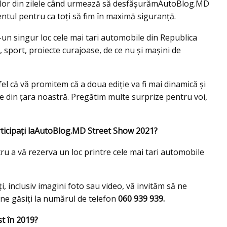
cilor din zilele când urmează să desfășurămAutoBlog.MD
ul pentru ca toți să fim în maximă siguranță.
-un singur loc cele mai tari automobile din Republica
 sport, proiecte curajoase, de ce nu şi mașini de
fel că vă promitem că a doua ediție va fi mai dinamică și
e din țara noastră. Pregătim multe surprize pentru voi,
articipați laAutoBlog.MD Street Show 2021?
u a vă rezerva un loc printre cele mai tari automobile
, inclusiv imagini foto sau video, vă invităm să ne
ne găsiți la numărul de telefon
060 939 939.
t în 2019?