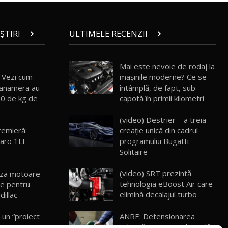
ZEEKR 009: Cel mai Performant și
Confortabil Van Electric Testat în Moldova
24
26:38
/ AutoBlog.MD
ȘTIRI
ULTIMELE RECENZII
Land Rover Defender OCTA Edition One:
Cel mai Exclusiv și Puternic Defender
25
32:21
Testat în Moldova
Mai este nevoie de rodaj la
i. Vezi cum
mașinile moderne? Ce se
Porsche 911 Spirit 70 / Test Drive
Panamera au
întâmplă, de fapt, sub
AutoBlog.MD
26
10:57
00 de kg de
capotă în primii kilometri
(video) Destrier – a treia
Test Drive: Noile modele FENDT! Cum e să
conduci un tractor?!
27
remieră:
creație unică din cadrul
22:49
aro 1LE
programului Bugatti
Solitaire
Noul Geely Monjaro 2025! Mai ieftin și mai
dotat / Test Drive AutoBlog.MD
28
(video) SRT prezintă
niza motoare
23:05
tehnologia eBoost Air care
eze pentru
elimină decalajul turbo
dillac
ZEEKR 9X - PRIMUL TEST DRIVE ÎN ROMÂNĂ!
CUM SE CONDUCE?
29
33:40
ANRE: Detensionarea
 un “proiect
relativă a situației din Golf
nenii Noi s-a