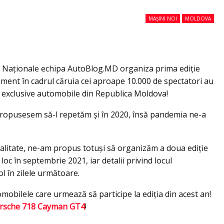
MAȘINI NOI
MOLDOVA
ări Naționale echipa AutoBlog.MD organiza prima ediție
ent în cadrul căruia cei aproape 10.000 de spectatori au
 exclusive automobile din Republica Moldova!
propusesem să-l repetăm și în 2020, însă pandemia ne-a
talitate, ne-am propus totuși să organizăm a doua ediție
 în septembrie 2021, iar detalii privind locul
ol în zilele următoare.
mobilele care urmează să participe la ediția din acest an!
rsche 718 Cayman GT4
!