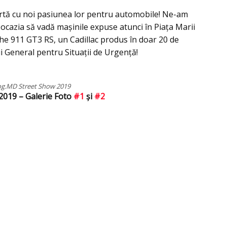
partă cu noi pasiunea lor pentru automobile! Ne-am
 ocazia să vadă mașinile expuse atunci în Piața Marii
he 911 GT3 RS, un Cadillac produs în doar 20 de
i General pentru Situații de Urgență!
og.MD Street Show 2019
019 – Galerie Foto
#1
şi
#2