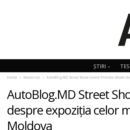
ȘTIRI
TES
Home
Mașini noi
AutoBlog.MD Street Show revine! Primele detalii de
AutoBlog.MD Street Show
despre expoziția celor m
Moldova