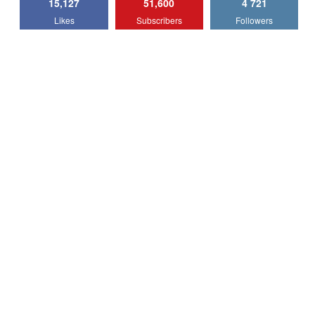
15,127
51,600
4 721
Lotus Emira Turbo SE / Test Drive
Likes
Subscribers
Followers
AutoBlog.MD
7
24:06
Noul Škoda Kodiaq RS / Test Drive
AutoBlog.MD în premieră națională
8
15:08
Noul Geely EX2 / Test Drive AutoBlog.MD
15:22
9
Mercedes-AMG E 53 HYBRID 4MATIC+ /
Test Drive AutoBlog.MD
10
16:27
Noul Volvo ES90 / Test Drive AutoBlog.MD
27:58
11
Noul MG HS / Test Drive AutoBlog.MD
16:48
12