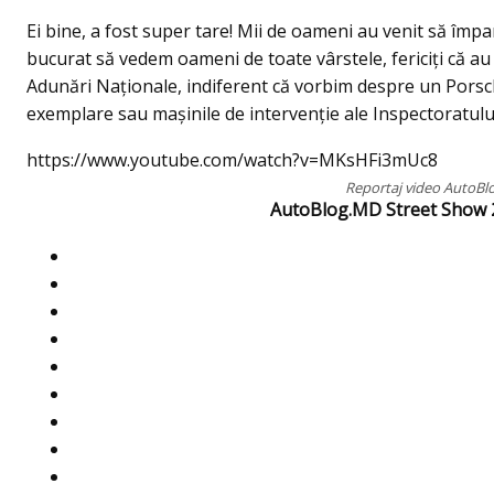
Ei bine, a fost super tare! Mii de oameni au venit să îm
bucurat să vedem oameni de toate vârstele, fericiți că au
Adunări Naționale, indiferent că vorbim despre un Porsc
exemplare sau mașinile de intervenție ale Inspectoratulu
https://www.youtube.com/watch?v=MKsHFi3mUc8
Reportaj video AutoBl
AutoBlog.MD Street Show 2