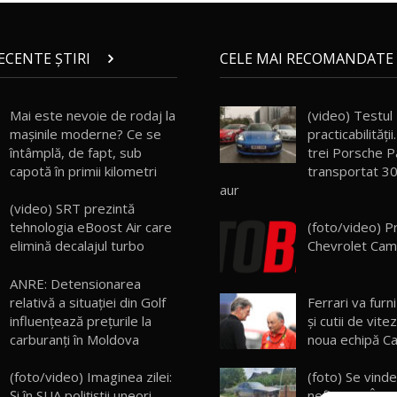
RECENTE ȘTIRI
CELE MAI RECOMANDATE 
Mai este nevoie de rodaj la
(video) Testul
mașinile moderne? Ce se
practicabilităţi
întâmplă, de fapt, sub
trei Porsche 
capotă în primii kilometri
transportat 3
aur
(video) SRT prezintă
tehnologia eBoost Air care
(foto/video) P
elimină decalajul turbo
Chevrolet Cam
ANRE: Detensionarea
relativă a situației din Golf
Ferrari va fur
influențează prețurile la
şi cutii de vit
carburanți în Moldova
noua echipă Ca
(foto/video) Imaginea zilei:
(foto) Se vinde
Și în SUA polițiștii uneori
nefinisat”. În A