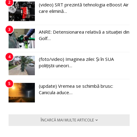
2
(video) SRT prezintă tehnologia eBoost Air
care elimină…
3
ANRE: Detensionarea relativă a situației din
Golf…
4
(foto/video) Imaginea zilei: Și în SUA
polițiștii uneori…
5
(update) Vremea se schimbă brusc:
Canicula aduce…
ÎNCARCĂ MAI MULTE ARTICOLE