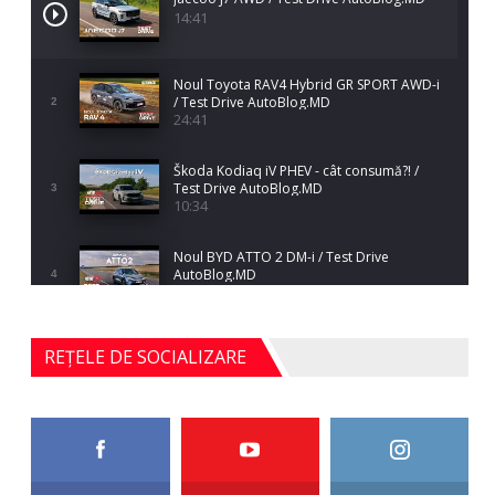
14:41
Noul Toyota RAV4 Hybrid GR SPORT AWD-i
/ Test Drive AutoBlog.MD
2
24:41
Škoda Kodiaq iV PHEV - cât consumă?! /
Test Drive AutoBlog.MD
3
10:34
Noul BYD ATTO 2 DM-i / Test Drive
AutoBlog.MD
4
17:35
Noul Mercedes-Benz S-Class facelift (S 580
REȚELE DE SOCIALIZARE
4MATIC V223) / Test Drive AutoBlog.MD
5
27:33
HAVAL H5 / Test Drive AutoBlog.MD
11:58
6