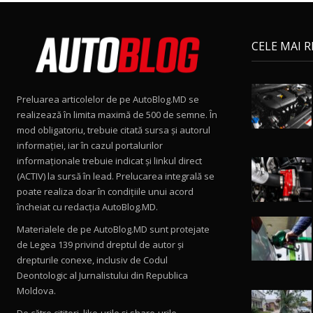
CELE MAI 
Preluarea articolelor de pe AutoBlog.MD se
realizează în limita maximă de 500 de semne. În
mod obligatoriu, trebuie citată sursa și autorul
informației, iar în cazul portalurilor
informaționale trebuie indicat și linkul direct
(ACTIV) la sursă în lead. Prelucarea integrală se
poate realiza doar în condițiile unui acord
încheiat cu redacţia AutoBlog.MD.
Materialele de pe AutoBlog.MD sunt protejate
de Legea 139 privind dreptul de autor și
drepturile conexe, inclusiv de Codul
Deontologic al Jurnalistului din Republica
Moldova.