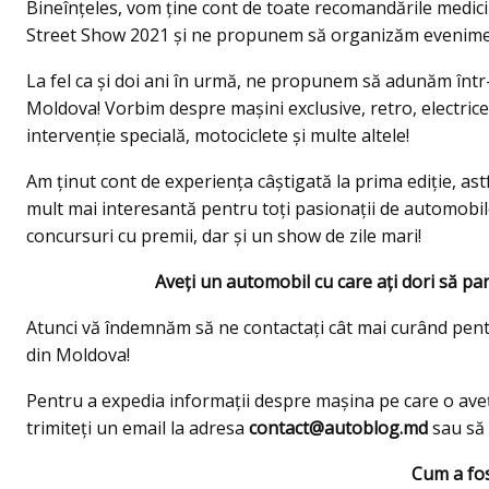
Bineînțeles, vom ține cont de toate recomandările medi
Street Show 2021 și ne propunem să organizăm eveniment
La fel ca și doi ani în urmă, ne propunem să adunăm într
Moldova! Vorbim despre mașini exclusive, retro, electrice,
intervenție specială, motociclete și multe altele!
Am ținut cont de experiența câștigată la prima ediție, ast
mult mai interesantă pentru toți pasionații de automobil
concursuri cu premii, dar și un show de zile mari!
Aveți un automobil cu care ați dori să p
Atunci vă îndemnăm să ne contactați cât mai curând pentr
din Moldova!
Pentru a expedia informații despre mașina pe care o aveți
trimiteți un email la adresa
contact@autoblog.md
sau să 
Cum a fos