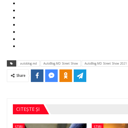
autoblog.md
AutoBlog.MD Street Show
AutoBlog.MD Street Show 2021
Share
CITEȘTE ȘI
ȘTIRI
ȘTIRI