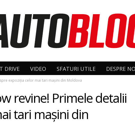
T DRIVE
VIDEO
SFATURI UTILE
DESPRE NO
spre expoziția celor mai tari mașini din Moldova
 revine! Primele detalii
ai tari mașini din