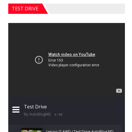
TEST DRIVE
Test Drive
By AutoBlogMD
1
/ 50
Jaecoo J7 AWD / Test Drive AutoBlog.MD