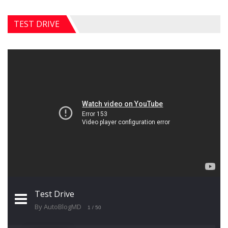
TEST DRIVE
Test Drive
By AutoBlogMD
1
/ 50