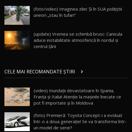
DM-i / Test Drive AutoBlog.MD
18
(foto/video) Imaginea zilei: Și în SUA polițiștii
30:08
uneori „stau în tufari”
Noul Geely EX5 EM-i care a cucerit Moldova
înainte să ajungă în showroom / Test Drive
19
23:36
AutoBlog.MD
(update) Vremea se schimbă brusc: Canicula
aduce instabilitate atmosferică în nordul și
Noul ZEEKR 7X / Test Drive AutoBlog.MD
centrul țării
29:08
20
Micul BYD Dolphin Surf / Test Drive
CELE MAI RECOMANDATE ȘTIRI
AutoBlog.MD
21
16:59
(video) Inundaţii devastatoare în Spania,
Noua Mazda 6e / Test Drive AutoBlog.MD
Franţa şi Italia! Atenţie la maşinile înecate ce
26:59
22
pot fi importate şi în Moldova
Lynk & Co 01 / Test Drive AutoBlog.MD
(foto) Premieră: Toyota Concept-i a evoluat
25:19
23
într-o a doua generaţie! Se va transforma într-
un model de serie?