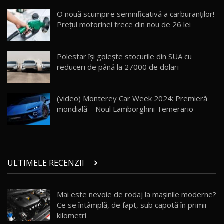
ZEEKR 009: Cel mai Performant și Confortabil
O nouă scumpire semnificativă a carburanţilor!
Van Electric Testat în Moldova / AutoBlog.MD
24
Preţul motorinei trece din nou de 26 lei
26:38
Land Rover Defender OCTA Edition One: Cel
Polestar își golește stocurile din SUA cu
mai Exclusiv și Puternic Defender Testat în
25
32:21
Moldova
reduceri de până la 27000 de dolari
Porsche 911 Spirit 70 / Test Drive
AutoBlog.MD
26
(video) Monterey Car Week 2024: Premieră
10:57
mondială – Noul Lamborghini Temerario
Test Drive: Noile modele FENDT! Cum e să
conduci un tractor?!
27
22:49
ULTIMELE RECENZII
Noul Geely Monjaro 2025! Mai ieftin și mai
dotat / Test Drive AutoBlog.MD
28
23:05
Mai este nevoie de rodaj la mașinile moderne?
Ce se întâmplă, de fapt, sub capotă în primii
ZEEKR 9X - PRIMUL TEST DRIVE ÎN ROMÂNĂ!
CUM SE CONDUCE?
29
kilometri
33:40