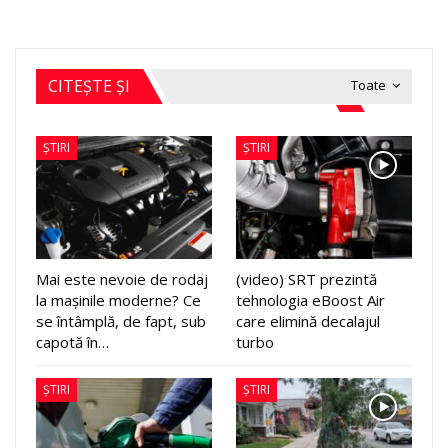
CITEȘTE ȘI
Toate
ȘTIRI
ȘTIRI
Mai este nevoie de rodaj
(video) SRT prezintă
la mașinile moderne? Ce
tehnologia eBoost Air
se întâmplă, de fapt, sub
care elimină decalajul
capotă în…
turbo
ȘTIRI
ȘTIRI