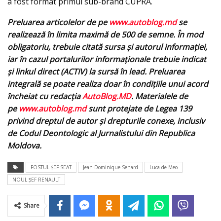
a fost format primul sub-brand CUPRA.
Preluarea articolelor de pe
www.autoblog.md
se
realizează în limita maximă de 500 de semne. În mod
obligatoriu, trebuie citată sursa și autorul informației,
iar în cazul portalurilor informaționale trebuie indicat
și linkul direct (ACTIV) la sursă în lead. Preluarea
integrală se poate realiza doar în condițiile unui acord
încheiat cu redacţia
AutoBlog.MD
. Materialele de
pe
www.autoblog.md
sunt protejate de Legea 139
privind dreptul de autor și drepturile conexe, inclusiv
de Codul Deontologic al Jurnalistului din Republica
Moldova.
FOSTUL ŞEF SEAT
Jean-Dominique Senard
Luca de Meo
NOUL ŞEF RENAULT
Share