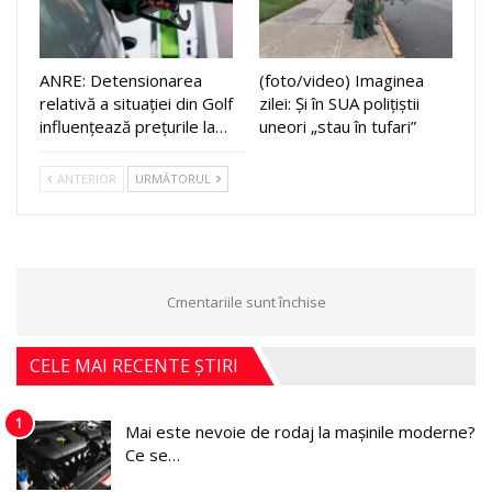
ANRE: Detensionarea
(foto/video) Imaginea
relativă a situației din Golf
zilei: Și în SUA polițiștii
influențează prețurile la…
uneori „stau în tufari”
ANTERIOR
URMĂTORUL
Cmentariile sunt închise
CELE MAI RECENTE ȘTIRI
1
Mai este nevoie de rodaj la mașinile moderne?
Ce se…