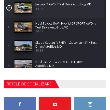
Jaecoo J7 AWD / Test Drive AutoBlog.MD
14:41
Noul Toyota RAV4 Hybrid GR SPORT AWD-i /
Test Drive AutoBlog.MD
2
24:41
Škoda Kodiaq iV PHEV - cât consumă?! / Test
Drive AutoBlog.MD
3
10:34
Noul BYD ATTO 2 DM-i / Test Drive
AutoBlog.MD
4
17:35
Noul Mercedes-Benz S-Class facelift (S 580
REȚELE DE SOCIALIZARE
4MATIC V223) / Test Drive AutoBlog.MD
5
27:33
HAVAL H5 / Test Drive AutoBlog.MD
11:58
6