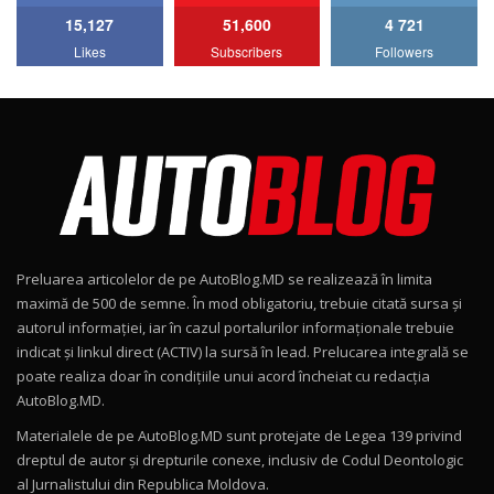
15,127
51,600
4 721
Lotus Emira Turbo SE / Test Drive
Likes
Subscribers
Followers
AutoBlog.MD
7
24:06
Noul Škoda Kodiaq RS / Test Drive
AutoBlog.MD în premieră națională
8
15:08
Noul Geely EX2 / Test Drive AutoBlog.MD
15:22
9
Preluarea articolelor de pe AutoBlog.MD se realizează în limita
Mercedes-AMG E 53 HYBRID 4MATIC+ / Test
maximă de 500 de semne. În mod obligatoriu, trebuie citată sursa și
Drive AutoBlog.MD
10
autorul informației, iar în cazul portalurilor informaționale trebuie
16:27
indicat și linkul direct (ACTIV) la sursă în lead. Prelucarea integrală se
poate realiza doar în condițiile unui acord încheiat cu redacţia
Noul Volvo ES90 / Test Drive AutoBlog.MD
AutoBlog.MD.
27:58
11
Materialele de pe AutoBlog.MD sunt protejate de Legea 139 privind
dreptul de autor și drepturile conexe, inclusiv de Codul Deontologic
Noul MG HS / Test Drive AutoBlog.MD
al Jurnalistului din Republica Moldova.
16:48
12