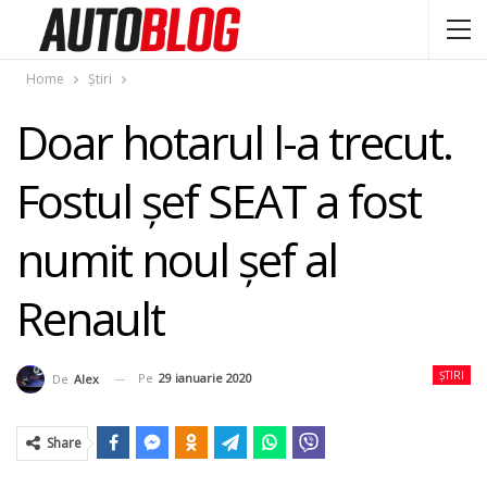
Home
Știri
Doar hotarul l-a trecut.
Fostul şef SEAT a fost
numit noul şef al
Renault
ȘTIRI
Pe
29 ianuarie 2020
De
Alex
Share