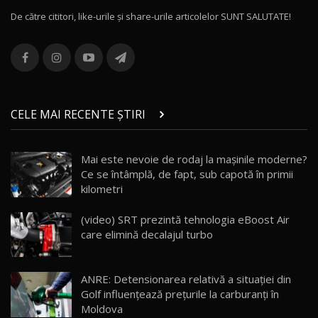
De către cititori, like-urile şi share-urile articolelor SUNT SALUTATE!
ROX 01: Test drive cu noul SUV chinezesc care
combină aventura cu luxul / AutoBlog.MD
13
36:08
ZEEKR 9X în Moldova: Am condus gigantul
chinez care face lumea să se întoarcă după el
14
CELE MAI RECENTE ȘTIRI
17:27
/ AutoBlog.MD
Noua Mazda CX-5 / Test Drive AutoBlog.MD
Mai este nevoie de rodaj la mașinile moderne?
14:37
15
Ce se întâmplă, de fapt, sub capotă în primii
kilometri
Cum merge? Škoda Octavia 4×4 DSG facelift //
AutoBlogMD
(video) SRT prezintă tehnologia eBoost Air
16
13:10
care elimină decalajul turbo
Lotus Eletre R / Test Drive AutoBlog.MD
20:06
17
ANRE: Detensionarea relativă a situației din
Golf influențează prețurile la carburanți în
Moldova
Va fi modelul nr.1 BYD în Moldova? BYD Seal U