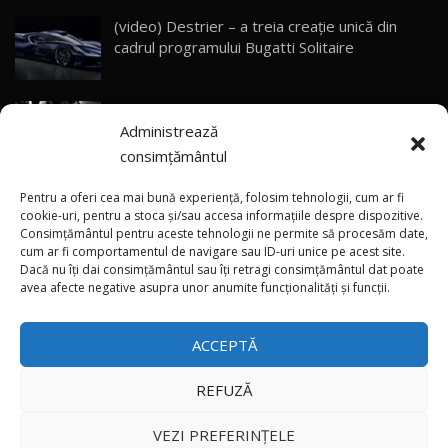
(video) Destrier – a treia creație unică din
Primele impresii despre BYD Seal U DM-i,
cadrul programului Bugatti Solitaire
Sealion 7 și Seal 5 DM-i / Test Drive
30
10:58
AutoBlog.MD
(video) SRT prezintă tehnologia eBoost Air
Noua Toyota Corolla Cross facelift / Test Drive
Administrează
care elimină decalajul turbo
AutoBlog.MD
31
13:56
consimțământul
ANRE: Detensionarea relativă a situației din
Noul Volvo EX90 / Test Drive AutoBlog.MD
Pentru a oferi cea mai bună experiență, folosim tehnologii, cum ar fi
32:06
32
Golf influențează prețurile la carburanți în
cookie-uri, pentru a stoca și/sau accesa informațiile despre dispozitive.
Consimțământul pentru aceste tehnologii ne permite să procesăm date,
Moldova
cum ar fi comportamentul de navigare sau ID-uri unice pe acest site.
Dacă nu îți dai consimțământul sau îți retragi consimțământul dat poate
×
MG RX5 - își merită banii? / Test Drive
(foto/video) Imaginea zilei: Și în SUA polițiștii
avea afecte negative asupra unor anumite funcționalități și funcții.
AutoBlog.MD
33
uneori „stau în tufari”
18:51
ACCEPTĂ
Noul DACIA DUSTER DIESEL! Primul test drive în
română
34
15:39
REFUZĂ
Toate drepturile rezervate © 2026
Noul Mercedes-Benz E 350 e - cât consumă?! /
VEZI PREFERINȚELE
Test Drive AutoBlog.MD
35