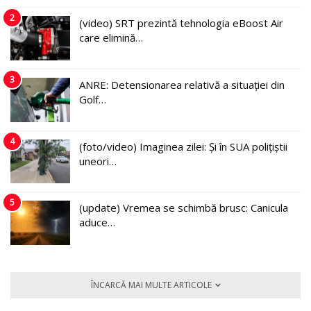
2
(video) SRT prezintă tehnologia eBoost Air
care elimină…
3
ANRE: Detensionarea relativă a situației din
Golf…
4
(foto/video) Imaginea zilei: Și în SUA polițiștii
uneori…
5
(update) Vremea se schimbă brusc: Canicula
aduce…
ÎNCARCĂ MAI MULTE ARTICOLE