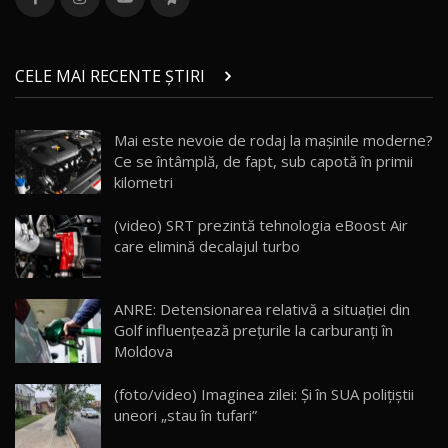
36:08
ZEEKR 9X în Moldova: Am condus gigantul
chinez care face lumea să se întoarcă după el
14
CELE MAI RECENTE ȘTIRI
17:27
/ AutoBlog.MD
Noua Mazda CX-5 / Test Drive AutoBlog.MD
Mai este nevoie de rodaj la mașinile moderne?
14:37
15
Ce se întâmplă, de fapt, sub capotă în primii
kilometri
Cum merge? Škoda Octavia 4×4 DSG facelift //
AutoBlogMD
(video) SRT prezintă tehnologia eBoost Air
16
13:10
care elimină decalajul turbo
Lotus Eletre R / Test Drive AutoBlog.MD
20:06
17
ANRE: Detensionarea relativă a situației din
Golf influențează prețurile la carburanți în
Moldova
Va fi modelul nr.1 BYD în Moldova? BYD Seal U
DM-i / Test Drive AutoBlog.MD
18
(foto/video) Imaginea zilei: Și în SUA polițiștii
30:08
uneori „stau în tufari”
Noul Geely EX5 EM-i care a cucerit Moldova