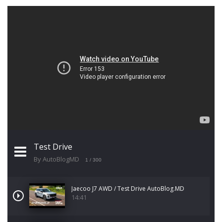
Test Drive
By AutoBlogMD
1
/ 300
Jaecoo J7 AWD / Test Drive AutoBlog.MD
14:41