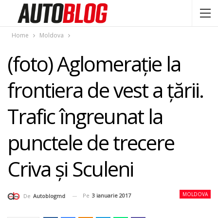
Home
Moldova
(foto) Aglomeraţie la
frontiera de vest a ţării.
Trafic îngreunat la
punctele de trecere
Criva şi Sculeni
MOLDOVA
Pe
3 ianuarie 2017
De
Autoblogmd