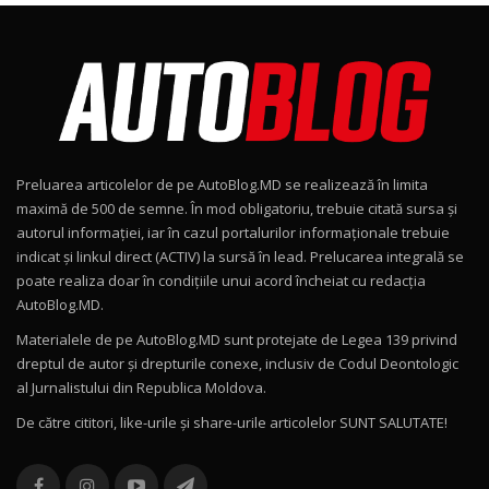
Noul Škoda Kodiaq RS / Test Drive
AutoBlog.MD în premieră națională
8
15:08
Noul Geely EX2 / Test Drive AutoBlog.MD
15:22
9
Preluarea articolelor de pe AutoBlog.MD se realizează în limita
Mercedes-AMG E 53 HYBRID 4MATIC+ / Test
maximă de 500 de semne. În mod obligatoriu, trebuie citată sursa și
Drive AutoBlog.MD
10
autorul informației, iar în cazul portalurilor informaționale trebuie
16:27
indicat și linkul direct (ACTIV) la sursă în lead. Prelucarea integrală se
poate realiza doar în condițiile unui acord încheiat cu redacţia
Noul Volvo ES90 / Test Drive AutoBlog.MD
AutoBlog.MD.
27:58
11
Materialele de pe AutoBlog.MD sunt protejate de Legea 139 privind
dreptul de autor și drepturile conexe, inclusiv de Codul Deontologic
Noul MG HS / Test Drive AutoBlog.MD
al Jurnalistului din Republica Moldova.
16:48
12
De către cititori, like-urile şi share-urile articolelor SUNT SALUTATE!
ROX 01: Test drive cu noul SUV chinezesc care
combină aventura cu luxul / AutoBlog.MD
13