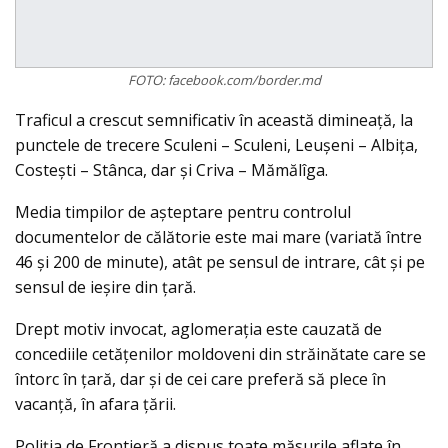
FOTO: facebook.com/border.md
Traficul a crescut semnificativ în această dimineață, la
punctele de trecere Sculeni – Sculeni, Leușeni – Albița,
Costeşti – Stânca, dar și Criva – Mămălîga.
Media timpilor de aşteptare pentru controlul
documentelor de călătorie este mai mare (variată între
46 şi 200 de minute), atât pe sensul de intrare, cât şi pe
sensul de ieşire din ţară.
Drept motiv invocat, aglomeraţia este cauzată de
concediile cetățenilor moldoveni din străinătate care se
întorc în ţară, d
ar şi de cei care preferă să plece în
vacanță, în afara ţării.
Poliţia de Frontieră a dispus toate măsurile aflate în