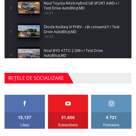
Noul Toyota RAV4 Hybrid GR SPORT AWD-i /
Test Drive AutoBlog.MD
2
24:41
Škoda Kodiaq iV PHEV - cât consumă?! / Test
Drive AutoBlog.MD
3
10:34
Noul BYD ATTO 2 DM-i / Test Drive
AutoBlog.MD
4
17:35
Noul Mercedes-Benz S-Class facelift (S 580
REȚELE DE SOCIALIZARE
4MATIC V223) / Test Drive AutoBlog.MD
5
27:33
HAVAL H5 / Test Drive AutoBlog.MD
11:58
6
15,127
51,600
4 721
Lotus Emira Turbo SE / Test Drive
Likes
Subscribers
Followers
AutoBlog.MD
7
24:06