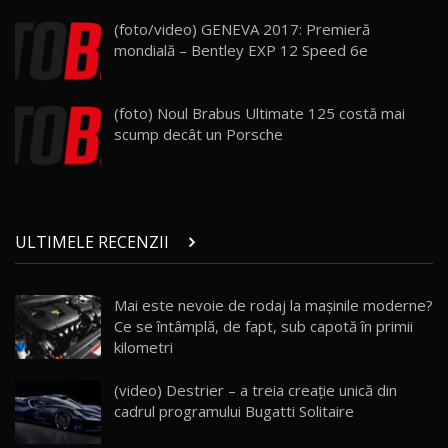
Land Rover Defender OCTA Edition One: Cel
(foto/video) GENEVA 2017: Premieră
mai Exclusiv și Puternic Defender Testat în
25
32:21
Moldova
mondială – Bentley EXP 12 Speed 6e
Porsche 911 Spirit 70 / Test Drive
AutoBlog.MD
26
(foto) Noul Brabus Ultimate 125 costă mai
10:57
scump decât un Porsche
Test Drive: Noile modele FENDT! Cum e să
conduci un tractor?!
27
22:49
ULTIMELE RECENZII
Noul Geely Monjaro 2025! Mai ieftin și mai
dotat / Test Drive AutoBlog.MD
28
23:05
Mai este nevoie de rodaj la mașinile moderne?
Ce se întâmplă, de fapt, sub capotă în primii
ZEEKR 9X - PRIMUL TEST DRIVE ÎN ROMÂNĂ!
CUM SE CONDUCE?
29
kilometri
33:40
(video) Destrier – a treia creație unică din
Primele impresii despre BYD Seal U DM-i,
cadrul programului Bugatti Solitaire
Sealion 7 și Seal 5 DM-i / Test Drive
30
10:58
AutoBlog.MD