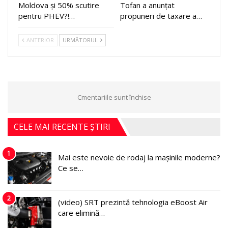
Moldova și 50% scutire
Tofan a anunțat
pentru PHEV?!…
propuneri de taxare a…
ANTERIOR
URMĂTORUL
Cmentariile sunt închise
CELE MAI RECENTE ȘTIRI
1
Mai este nevoie de rodaj la mașinile moderne?
Ce se…
2
(video) SRT prezintă tehnologia eBoost Air
care elimină…