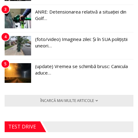
3
ANRE: Detensionarea relativă a situației din
Golf…
4
(foto/video) Imaginea zilei: Și în SUA polițiștii
uneori…
5
(update) Vremea se schimbă brusc: Canicula
aduce…
ÎNCARCĂ MAI MULTE ARTICOLE
TEST DRIVE