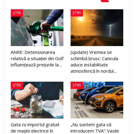
ȘTIRI
ȘTIRI
ANRE: Detensionarea
(update) Vremea se
relativă a situației din Golf
schimbă brusc: Canicula
influențează prețurile la…
aduce instabilitate
atmosferică în nordul…
ȘTIRI
ȘTIRI
Gata cu importul gratuit
„Nu suntem gata să
de mașini electrice în
introducem TVA”: Vasile