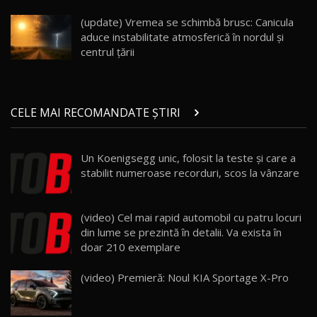
înainte să ajungă în showroom / Test Drive
19
23:36
AutoBlog.MD
(update) Vremea se schimbă brusc: Canicula
aduce instabilitate atmosferică în nordul și
Noul ZEEKR 7X / Test Drive AutoBlog.MD
centrul țării
29:08
20
Micul BYD Dolphin Surf / Test Drive
CELE MAI RECOMANDATE ȘTIRI
AutoBlog.MD
21
16:59
Un Koenigsegg unic, folosit la teste şi care a
Noua Mazda 6e / Test Drive AutoBlog.MD
stabilit numeroase recorduri, scos la vânzare
26:59
22
Lynk & Co 01 / Test Drive AutoBlog.MD
(video) Cel mai rapid automobil cu patru locuri
25:19
23
din lume se prezintă în detalii. Va exista în
doar 210 exemplare
ZEEKR 009: Cel mai Performant și Confortabil
(video) Premieră: Noul KIA Sportage X-Pro
Van Electric Testat în Moldova / AutoBlog.MD
24
26:38