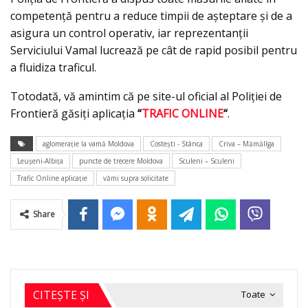
competenţă pentru a reduce timpii de aşteptare şi de a
asigura un control operativ, iar reprezentanţii
Serviciului Vamal lucrează pe cât de rapid posibil pentru
a fluidiza traficul.
Totodată, vă amintim că pe site-ul oficial al Poliției de
Frontieră găsiți aplicația
“
TRAFIC ONLINE
“
.
aglomeraţie la vamă Moldova
Costeşti - Stânca
Criva – Mămălîga
Leuşeni-Albiţa
puncte de trecere Moldova
Sculeni – Sculeni
Trafic Online aplicaţie
vămi supra solicitate
Share
CITEȘTE ȘI
Toate