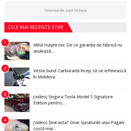
Cmentariile sunt închise
CELE MAI RECENTE ȘTIRI
1
Mitul mașinii noi: De ce garanția de fabrică nu
anulează…
2
Veste bună: Carburanții încep să se ieftinească
în Moldova
3
(video) Singura Tesla Model S Signature
Edition pentru…
4
(video) Știai asta? Doar șuruburile unui Pagani
costă mai…