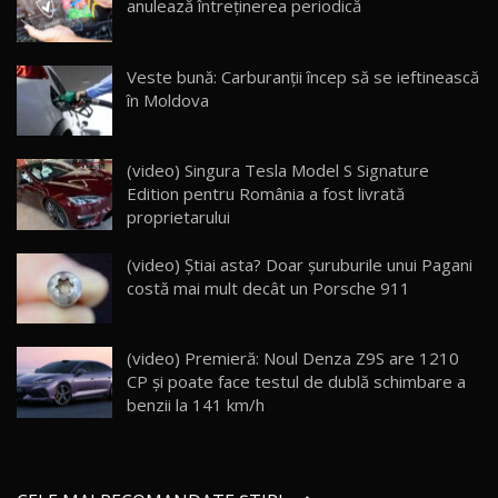
anulează întreținerea periodică
Cum merge? Škoda Octavia 4×4 DSG facelift //
AutoBlogMD
Veste bună: Carburanții încep să se ieftinească
16
13:10
în Moldova
Lotus Eletre R / Test Drive AutoBlog.MD
20:06
17
(video) Singura Tesla Model S Signature
Edition pentru România a fost livrată
proprietarului
Va fi modelul nr.1 BYD în Moldova? BYD Seal U
DM-i / Test Drive AutoBlog.MD
18
(video) Știai asta? Doar șuruburile unui Pagani
30:08
costă mai mult decât un Porsche 911
Noul Geely EX5 EM-i care a cucerit Moldova
înainte să ajungă în showroom / Test Drive
19
23:36
AutoBlog.MD
(video) Premieră: Noul Denza Z9S are 1210
CP și poate face testul de dublă schimbare a
Noul ZEEKR 7X / Test Drive AutoBlog.MD
benzii la 141 km/h
29:08
20
Micul BYD Dolphin Surf / Test Drive