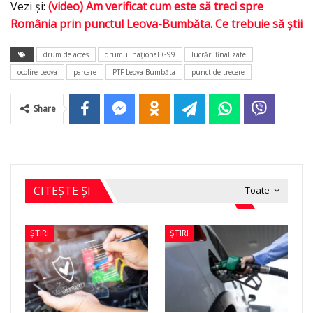
Vezi și:
(video) Am verificat cum este să treci spre
România prin punctul Leova-Bumbăta. Ce trebuie să știi
drum de acces
drumul național G99
lucrări finalizate
ocolire Leova
parcare
PTF Leova-Bumbăta
punct de trecere
Share
CITEȘTE ȘI
Toate
ȘTIRI
ȘTIRI