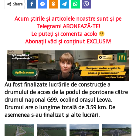
Share
Acum ştirile şi articolele noastre sunt şi pe
Telegram! ABONEAZĂ-TE!
Le puteţi şi comenta acolo
Abonaţii văd şi conţinut EXCLUSIV!
Au fost finalizate lucrările de construcție a
drumului de acces de la podul de pontoane către
drumul național G99, ocolind orașul Leova.
Drumul are o lungime totală de 3.59 km. De
asemenea s-au finalizat și alte lucrări.