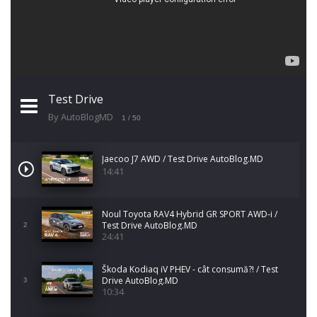
Test Drive
By AutoBlogMD
1
/ 50
Jaecoo J7 AWD / Test Drive AutoBlog.MD
14:41
Noul Toyota RAV4 Hybrid GR SPORT AWD-i /
Test Drive AutoBlog.MD
2
24:41
Škoda Kodiaq iV PHEV - cât consumă?! / Test
Drive AutoBlog.MD
3
10:34