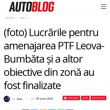
Home
Știri
(foto) Lucrările pentru
amenajarea PTF Leova-
Bumbăta și a altor
obiective din zonă au
fost finalizate
IMAGINE
ȘTIRI
MOLDOVA
Pe
18 iunie 2024
De
Alex