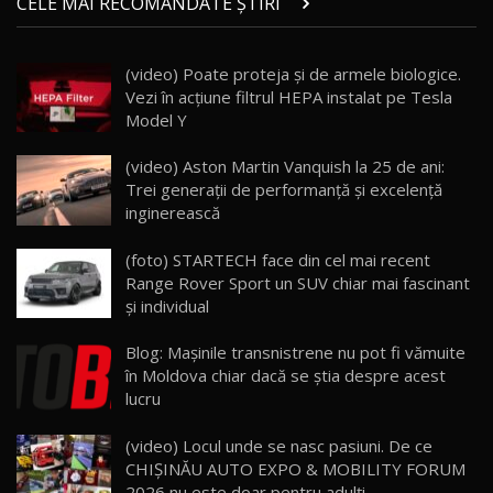
CELE MAI RECOMANDATE ȘTIRI
AutoBlog.MD
21
16:59
(video) Poate proteja şi de armele biologice.
Noua Mazda 6e / Test Drive AutoBlog.MD
Vezi în acţiune filtrul HEPA instalat pe Tesla
26:59
22
Model Y
Lynk & Co 01 / Test Drive AutoBlog.MD
(video) Aston Martin Vanquish la 25 de ani:
25:19
23
Trei generații de performanță și excelență
inginerească
ZEEKR 009: Cel mai Performant și Confortabil
(foto) STARTECH face din cel mai recent
Van Electric Testat în Moldova / AutoBlog.MD
24
Range Rover Sport un SUV chiar mai fascinant
26:38
și individual
Land Rover Defender OCTA Edition One: Cel
Blog: Mașinile transnistrene nu pot fi vămuite
mai Exclusiv și Puternic Defender Testat în
25
32:21
Moldova
în Moldova chiar dacă se știa despre acest
lucru
Porsche 911 Spirit 70 / Test Drive
AutoBlog.MD
26
(video) Locul unde se nasc pasiuni. De ce
10:57
CHIȘINĂU AUTO EXPO & MOBILITY FORUM
2026 nu este doar pentru adulți