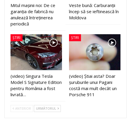
Mitul mașinii noi: De ce
Veste bună: Carburanții
garanția de fabrică nu
încep să se ieftinească în
anulează întreținerea
Moldova
periodică
ȘTIRI
ȘTIRI
(video) Singura Tesla
(video) Știai asta? Doar
Model S Signature Edition
șuruburile unui Pagani
pentru România a fost
costă mai mult decât un
livrată…
Porsche 911
ANTERIOR
URMĂTORUL