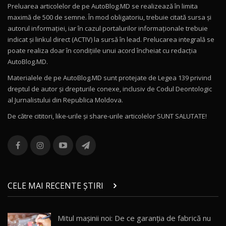
Preluarea articolelor de pe AutoBlog.MD se realizează în limita
Mercedes-AMG E 53 HYBRID 4MATIC+ / Test
maximă de 500 de semne. În mod obligatoriu, trebuie citată sursa și
Drive AutoBlog.MD
10
autorul informației, iar în cazul portalurilor informaționale trebuie
16:27
indicat și linkul direct (ACTIV) la sursă în lead. Prelucarea integrală se
poate realiza doar în condițiile unui acord încheiat cu redacţia
Noul Volvo ES90 / Test Drive AutoBlog.MD
AutoBlog.MD.
27:58
11
Materialele de pe AutoBlog.MD sunt protejate de Legea 139 privind
dreptul de autor și drepturile conexe, inclusiv de Codul Deontologic
Noul MG HS / Test Drive AutoBlog.MD
al Jurnalistului din Republica Moldova.
16:48
12
De către cititori, like-urile şi share-urile articolelor SUNT SALUTATE!
ROX 01: Test drive cu noul SUV chinezesc care
combină aventura cu luxul / AutoBlog.MD
13
36:08
ZEEKR 9X în Moldova: Am condus gigantul
chinez care face lumea să se întoarcă după el
14
CELE MAI RECENTE ȘTIRI
17:27
/ AutoBlog.MD
Noua Mazda CX-5 / Test Drive AutoBlog.MD
Mitul mașinii noi: De ce garanția de fabrică nu
14:37
15