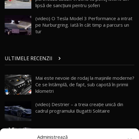
lipsă de sancțiuni pentru șoferi
Porsche 911 Spirit 70 / Test Drive
AutoBlog.MD
26
(video) O Tesla Model 3 Performance a intrat
10:57
pe Nurburgring. Iată în cât timp a parcurs un
tur
Test Drive: Noile modele FENDT! Cum e să
conduci un tractor?!
27
22:49
ULTIMELE RECENZII
Noul Geely Monjaro 2025! Mai ieftin și mai
dotat / Test Drive AutoBlog.MD
28
23:05
Mai este nevoie de rodaj la mașinile moderne?
Ce se întâmplă, de fapt, sub capotă în primii
ZEEKR 9X - PRIMUL TEST DRIVE ÎN ROMÂNĂ!
CUM SE CONDUCE?
29
kilometri
33:40
(video) Destrier – a treia creație unică din
Primele impresii despre BYD Seal U DM-i,
cadrul programului Bugatti Solitaire
Sealion 7 și Seal 5 DM-i / Test Drive
30
10:58
AutoBlog.MD
(video) SRT prezintă tehnologia eBoost Air
Noua Toyota Corolla Cross facelift / Test Drive
Administrează
care elimină decalajul turbo
AutoBlog.MD
31