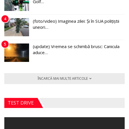
Golf…
4
(foto/video) Imaginea zilei: Și în SUA polițiștii
uneori…
5
(update) Vremea se schimbă brusc: Canicula
aduce…
ÎNCARCĂ MAI MULTE ARTICOLE
TEST DRIVE