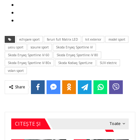
echipare sport
faruri full Matrix LED
kit exterior
model sport
şasiu sport
scaune sport
Skoda Enyaq Sportline iV
Skoda Enyaq Sportline iV 60
Skoda Enyaq Sportline iV 80
Skoda Enyaq Sportline iV 80x
Skoda Kodiaq SportLine
SUV electric
volan sport
Share
CITEȘTE ȘI
Toate