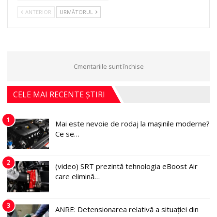
ANTERIOR
URMĂTORUL
Cmentariile sunt închise
CELE MAI RECENTE ȘTIRI
1
Mai este nevoie de rodaj la mașinile moderne?
Ce se…
2
(video) SRT prezintă tehnologia eBoost Air
care elimină…
3
ANRE: Detensionarea relativă a situației din