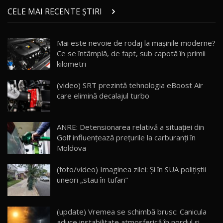
chinez care face lumea să se întoarcă după el
14
CELE MAI RECENTE ȘTIRI
17:27
/ AutoBlog.MD
Noua Mazda CX-5 / Test Drive AutoBlog.MD
Mai este nevoie de rodaj la mașinile moderne?
14:37
15
Ce se întâmplă, de fapt, sub capotă în primii
kilometri
Cum merge? Škoda Octavia 4×4 DSG facelift //
AutoBlogMD
(video) SRT prezintă tehnologia eBoost Air
16
13:10
care elimină decalajul turbo
Lotus Eletre R / Test Drive AutoBlog.MD
20:06
17
ANRE: Detensionarea relativă a situației din
Golf influențează prețurile la carburanți în
Moldova
Va fi modelul nr.1 BYD în Moldova? BYD Seal U
DM-i / Test Drive AutoBlog.MD
18
(foto/video) Imaginea zilei: Și în SUA polițiștii
30:08
uneori „stau în tufari”
Noul Geely EX5 EM-i care a cucerit Moldova
înainte să ajungă în showroom / Test Drive
19
23:36
AutoBlog.MD
(update) Vremea se schimbă brusc: Canicula
aduce instabilitate atmosferică în nordul și