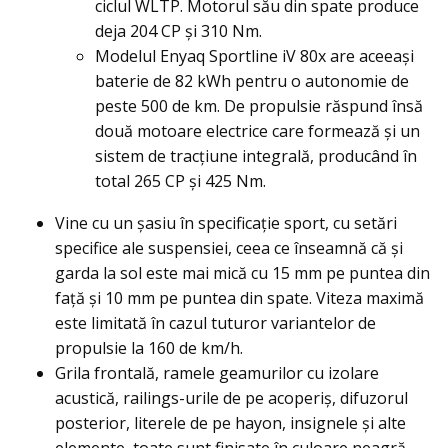
ciclul WLTP. Motorul său din spate produce
deja 204 CP şi 310 Nm.
Modelul Enyaq Sportline iV 80x are aceeaşi
baterie de 82 kWh pentru o autonomie de
peste 500 de km. De propulsie răspund însă
două motoare electrice care formează şi un
sistem de tracţiune integrală, producând în
total 265 CP şi 425 Nm.
Vine cu un şasiu în specificaţie sport, cu setări
specifice ale suspensiei, ceea ce înseamnă că şi
garda la sol este mai mică cu 15 mm pe puntea din
faţă şi 10 mm pe puntea din spate. Viteza maximă
este limitată în cazul tuturor variantelor de
propulsie la 160 de km/h.
Grila frontală, ramele geamurilor cu izolare
acustică, railings-urile de pe acoperiș, difuzorul
posterior, literele de pe hayon, insignele şi alte