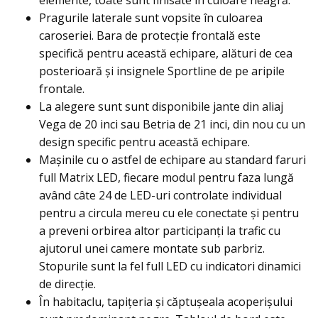
elemente, toate sunt finisate în culoare neagră.
Pragurile laterale sunt vopsite în culoarea
caroseriei. Bara de protecţie frontală este
specifică pentru această echipare, alături de cea
posterioară şi insignele Sportline de pe aripile
frontale.
La alegere sunt sunt disponibile jante din aliaj
Vega de 20 inci sau Betria de 21 inci, din nou cu un
design specific pentru această echipare.
Maşinile cu o astfel de echipare au standard faruri
full Matrix LED, fiecare modul pentru faza lungă
având câte 24 de LED-uri controlate individual
pentru a circula mereu cu ele conectate şi pentru
a preveni orbirea altor participanţi la trafic cu
ajutorul unei camere montate sub parbriz.
Stopurile sunt la fel full LED cu indicatori dinamici
de direcţie.
În habitaclu, tapițeria și căptușeala acoperișului