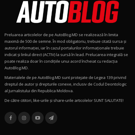
15:08
Noul Geely EX2 / Test Drive AutoBlog.MD
15:22
9
Preluarea articolelor de pe AutoBlog.MD se realizează în limita
Mercedes-AMG E 53 HYBRID 4MATIC+ / Test
maximă de 500 de semne. În mod obligatoriu, trebuie citată sursa și
Drive AutoBlog.MD
10
autorul informației, iar în cazul portalurilor informaționale trebuie
16:27
indicat și linkul direct (ACTIV) la sursă în lead. Prelucarea integrală se
poate realiza doar în condițiile unui acord încheiat cu redacţia
Noul Volvo ES90 / Test Drive AutoBlog.MD
AutoBlog.MD.
27:58
11
Materialele de pe AutoBlog.MD sunt protejate de Legea 139 privind
dreptul de autor și drepturile conexe, inclusiv de Codul Deontologic
Noul MG HS / Test Drive AutoBlog.MD
al Jurnalistului din Republica Moldova.
16:48
12
De către cititori, like-urile şi share-urile articolelor SUNT SALUTATE!
ROX 01: Test drive cu noul SUV chinezesc care
combină aventura cu luxul / AutoBlog.MD
13
36:08
ZEEKR 9X în Moldova: Am condus gigantul