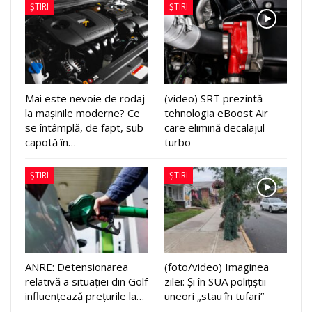
ȘTIRI
ȘTIRI
Mai este nevoie de rodaj
(video) SRT prezintă
la mașinile moderne? Ce
tehnologia eBoost Air
se întâmplă, de fapt, sub
care elimină decalajul
capotă în…
turbo
ȘTIRI
ȘTIRI
ANRE: Detensionarea
(foto/video) Imaginea
relativă a situației din Golf
zilei: Și în SUA polițiștii
influențează prețurile la…
uneori „stau în tufari”