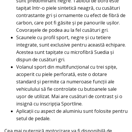
sunt predominant negre. Tabloul de bord este
tapițat într-o piele sintetică neagră, cu cusături
contrastante gri și ornamente cu efect de fibră de
carbon, care pot fi găsite şi pe panourile ușilor.
Covorașele de podea au la fel cusături gri.
Scaunele cu profil sport, negre şi cu tetiere
integrate, sunt exclusive pentru această echipare.
Acestea sunt tapițate cu microfibră Suedia și
dispun de cusături gri.
Volanul sport din multifuncțional cu trei spițe,
acoperit cu piele perforată, este o dotare
standard și permite ca numeroase funcții ale
vehiculului să fie controlate cu butoanele sale
ușor de utilizat. Mai are cusături de contrast şi o
insignă cu inscripţia Sportline.
Aplicaţii cu aspect de aluminiu sunt folosite pentru
setul de pedale.
Cea mai puternică motorizare va fi disponibilă de