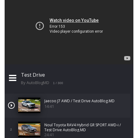
Test Drive
By AutoBlogMD
1
/ 300
Jaecoo J7 AWD / Test Drive AutoBlog.MD
14:41
Noul Toyota RAV4 Hybrid GR SPORT AWD-i /
Test Drive AutoBlog.MD
2
24:41