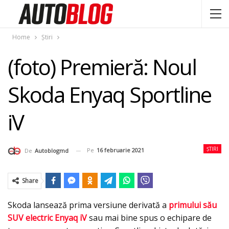
Home
Știri
(foto) Premieră: Noul
Skoda Enyaq Sportline
iV
ȘTIRI
Pe
16 februarie 2021
De
Autoblogmd
Share
Skoda lansează prima versiune derivată a
primului său
SUV electric Enyaq iV
sau mai bine spus o echipare de