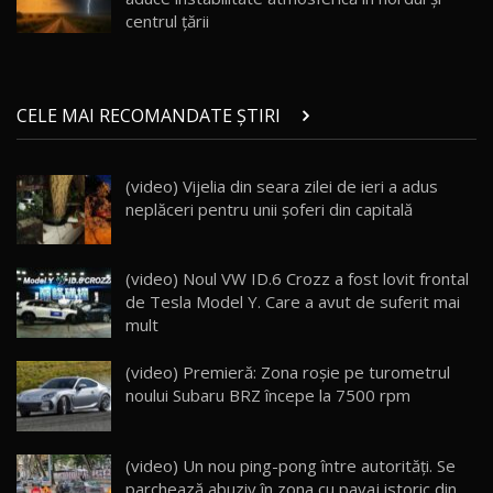
Noul ZEEKR 7X / Test Drive AutoBlog.MD
centrul țării
29:08
20
Micul BYD Dolphin Surf / Test Drive
CELE MAI RECOMANDATE ȘTIRI
AutoBlog.MD
21
16:59
(video) Vijelia din seara zilei de ieri a adus
Noua Mazda 6e / Test Drive AutoBlog.MD
neplăceri pentru unii şoferi din capitală
26:59
22
Lynk & Co 01 / Test Drive AutoBlog.MD
(video) Noul VW ID.6 Crozz a fost lovit frontal
25:19
23
de Tesla Model Y. Care a avut de suferit mai
mult
ZEEKR 009: Cel mai Performant și Confortabil
(video) Premieră: Zona roşie pe turometrul
Van Electric Testat în Moldova / AutoBlog.MD
24
noului Subaru BRZ începe la 7500 rpm
26:38
Land Rover Defender OCTA Edition One: Cel
(video) Un nou ping-pong între autorități. Se
mai Exclusiv și Puternic Defender Testat în
25
32:21
Moldova
parchează abuziv în zona cu pavaj istoric din