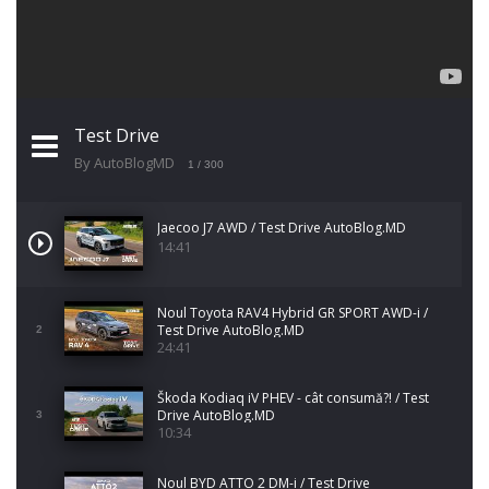
Test Drive
By AutoBlogMD
1
/ 300
Jaecoo J7 AWD / Test Drive AutoBlog.MD
14:41
Noul Toyota RAV4 Hybrid GR SPORT AWD-i /
Test Drive AutoBlog.MD
2
24:41
Škoda Kodiaq iV PHEV - cât consumă?! / Test
Drive AutoBlog.MD
3
10:34
Noul BYD ATTO 2 DM-i / Test Drive