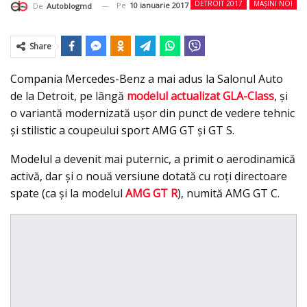
DETROIT 2017
MAȘINI NOI
Pe
10 ianuarie 2017
De
Autoblogmd
Share
Compania Mercedes-Benz a mai adus la Salonul Auto
de la Detroit, pe lângă
modelul actualizat GLA-Class
, şi
o variantă modernizată uşor din punct de vedere tehnic
şi stilistic a coupeului sport AMG GT şi GT S.
Modelul a devenit mai puternic, a primit o aerodinamică
activă, dar şi o nouă versiune dotată cu roţi directoare
spate (ca şi la modelul
AMG GT R
), numită AMG GT C.