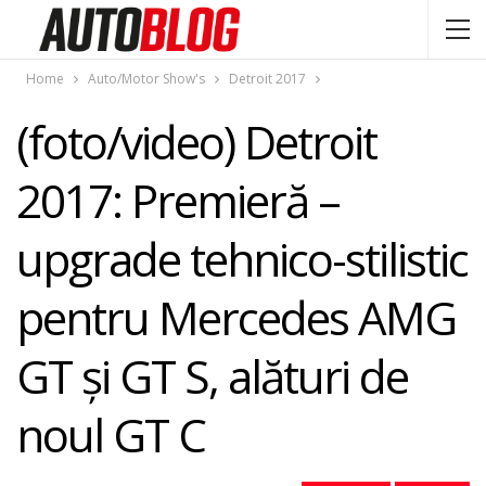
Home
Auto/Motor Show's
Detroit 2017
(foto/video) Detroit
2017: Premieră –
upgrade tehnico-stilistic
pentru Mercedes AMG
GT şi GT S, alături de
noul GT C