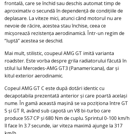
frontală, care se închid sau deschis automat timp de
aproximativ o secundă în dependenţă de condiţiile de
deplasare. La viteze mici, atunci când motorul nu are
nevoie de răcire, acestea stau închise, ceea ce
micşorează rezistenţa aerodinamică. Într-un regim de
“luptă” acestea se deschid.
Mai mult, stilistic, coupeul AMG GT imită varianta
roadster. Este vorba despre grila radiatorului făcută în
stilul lui Mercedes-AMG GT3 (Panamericana), dar şi
kitul exterior aerodinamic.
Copeul AMG GT C este după dotări identic cu
decapotabila prezentată anterior şi care poartă acelaşi
nume. În gamă această maşină se va poziţiona între GT
S şi GT R, având sub capotă un V8 bi-turbo care
produce 557 CP şi 680 Nm de cuplu. Sprintul 0-100 km/h
îl face în 3.7 secunde, iar viteza maximă ajunge la 317
km/h.