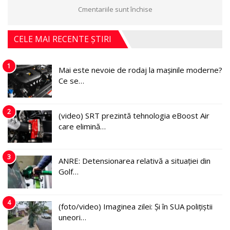
Cmentariile sunt închise
CELE MAI RECENTE ȘTIRI
1
Mai este nevoie de rodaj la mașinile moderne?
Ce se…
2
(video) SRT prezintă tehnologia eBoost Air
care elimină…
3
ANRE: Detensionarea relativă a situației din
Golf…
4
(foto/video) Imaginea zilei: Și în SUA polițiștii
uneori…