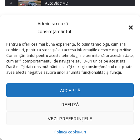
AutoBlog.MD
4
17:35
Noul Mercedes-Benz S-Class facelift (S 580
Administrează
REȚELE DE SOCIALIZARE
4MATIC V223) / Test Drive AutoBlog.MD
5
consimțământul
27:33
Pentru a oferi cea mai bună experiență, folosim tehnologii, cum ar fi
HAVAL H5 / Test Drive AutoBlog.MD
cookie-uri, pentru a stoca și/sau accesa informațiile despre dispozitive.
11:58
6
Consimțământul pentru aceste tehnologii ne permite să procesăm date,
cum ar fi comportamentul de navigare sau ID-uri unice pe acest site.
15,127
51,600
4 721
Dacă nu îți dai consimțământul sau îți retragi consimțământul dat poate
×
Lotus Emira Turbo SE / Test Drive
avea afecte negative asupra unor anumite funcționalități și funcții.
Likes
Subscribers
Followers
AutoBlog.MD
7
24:06
ACCEPTĂ
Noul Škoda Kodiaq RS / Test Drive
AutoBlog.MD în premieră națională
8
REFUZĂ
15:08
VEZI PREFERINȚELE
Noul Geely EX2 / Test Drive AutoBlog.MD
15:22
9
Politică cookie-uri
Preluarea articolelor de pe AutoBlog.MD se realizează în limita