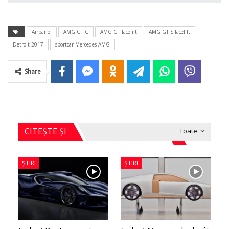
Airpanel
AMG GT C
AMG GT facelift
AMG GT S facelift
Detroit 2017
sportcar Mercedes-AMG
Share
CITEȘTE ȘI
Toate
ȘTIRI
ȘTIRI