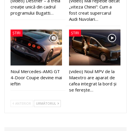
(video) Destrier – a treia
(video) Mai repede decât
creație unică din cadrul
„viteza Chinei”: Cum a
programului Bugatti…
fost creat supercarul
Audi Nuvolari…
ȘTIRI
ȘTIRI
Noul Mercedes-AMG GT
(video) Noul MPV de la
4-Door Coupe devine mai
Maextro are aparat de
ieftin
cafea integrat la bord și
se ferește…
ANTERIOR
URMĂTORUL