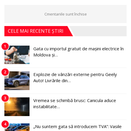
Cmentariile sunt închise
CELE MAI RECENTE ȘTIRI
1
Gata cu importul gratuit de mașini electrice în
Moldova și…
2
Explozie de vânzări externe pentru Geely
Auto! Livrările din…
3
Vremea se schimbă brusc: Canicula aduce
instabilitate…
4
„Nu suntem gata să introducem TVA”: Vasile