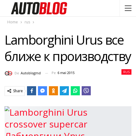
Home
rus
Lamborghini Urus все
ближе к производству
RUS
Pe
6 mai 2015
De
Autoblogmd
Share