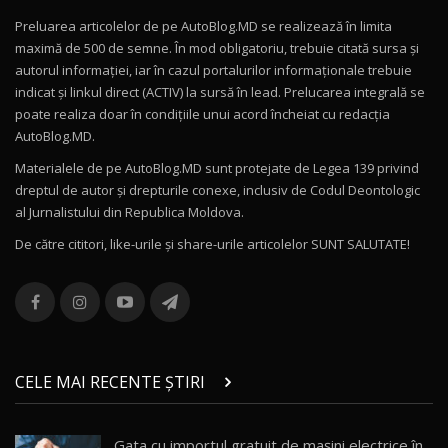
Preluarea articolelor de pe AutoBlog.MD se realizează în limita
Mercedes-AMG E 53 HYBRID 4MATIC+ / Test
maximă de 500 de semne. În mod obligatoriu, trebuie citată sursa și
Drive AutoBlog.MD
10
autorul informației, iar în cazul portalurilor informaționale trebuie
16:27
indicat și linkul direct (ACTIV) la sursă în lead. Prelucarea integrală se
poate realiza doar în condițiile unui acord încheiat cu redacţia
Noul Volvo ES90 / Test Drive AutoBlog.MD
AutoBlog.MD.
27:58
11
Materialele de pe AutoBlog.MD sunt protejate de Legea 139 privind
dreptul de autor și drepturile conexe, inclusiv de Codul Deontologic
Noul MG HS / Test Drive AutoBlog.MD
al Jurnalistului din Republica Moldova.
16:48
12
De către cititori, like-urile şi share-urile articolelor SUNT SALUTATE!
ROX 01: Test drive cu noul SUV chinezesc care
combină aventura cu luxul / AutoBlog.MD
13
36:08
ZEEKR 9X în Moldova: Am condus gigantul
chinez care face lumea să se întoarcă după el
14
CELE MAI RECENTE ȘTIRI
17:27
/ AutoBlog.MD
Noua Mazda CX-5 / Test Drive AutoBlog.MD
Gata cu importul gratuit de mașini electrice în