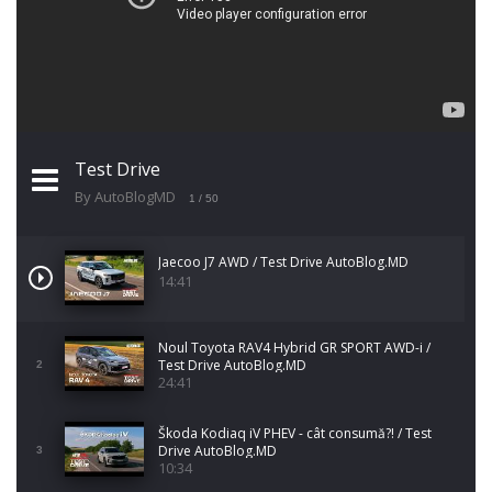
Test Drive
By AutoBlogMD
1
/ 50
Jaecoo J7 AWD / Test Drive AutoBlog.MD
14:41
Noul Toyota RAV4 Hybrid GR SPORT AWD-i /
Test Drive AutoBlog.MD
2
24:41
Škoda Kodiaq iV PHEV - cât consumă?! / Test
Drive AutoBlog.MD
3
10:34