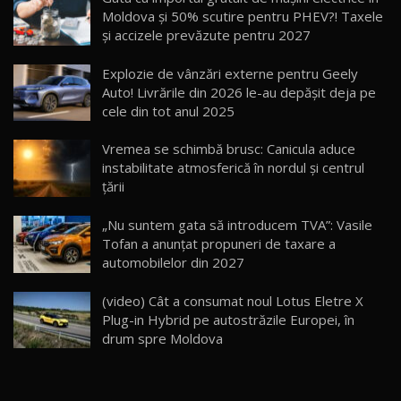
14:37
15
Moldova și 50% scutire pentru PHEV?! Taxele
și accizele prevăzute pentru 2027
Cum merge? Škoda Octavia 4×4 DSG facelift //
AutoBlogMD
Explozie de vânzări externe pentru Geely
16
13:10
Auto! Livrările din 2026 le-au depășit deja pe
cele din tot anul 2025
Lotus Eletre R / Test Drive AutoBlog.MD
20:06
17
Vremea se schimbă brusc: Canicula aduce
instabilitate atmosferică în nordul și centrul
țării
Va fi modelul nr.1 BYD în Moldova? BYD Seal U
DM-i / Test Drive AutoBlog.MD
18
„Nu suntem gata să introducem TVA”: Vasile
30:08
Tofan a anunțat propuneri de taxare a
automobilelor din 2027
Noul Geely EX5 EM-i care a cucerit Moldova
înainte să ajungă în showroom / Test Drive
19
23:36
AutoBlog.MD
(video) Cât a consumat noul Lotus Eletre X
Plug-in Hybrid pe autostrăzile Europei, în
Noul ZEEKR 7X / Test Drive AutoBlog.MD
drum spre Moldova
29:08
20