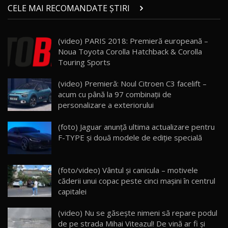
Micul BYD Dolphin Surf / Test Drive
CELE MAI RECOMANDATE ȘTIRI
AutoBlog.MD
21
16:59
(video) PARIS 2018: Premieră europeană –
Noua Mazda 6e / Test Drive AutoBlog.MD
Noua Toyota Corolla Hatchback & Corolla
26:59
22
Touring Sports
Lynk & Co 01 / Test Drive AutoBlog.MD
(video) Premieră: Noul Citroen C3 facelift –
25:19
23
acum cu până la 97 combinaţii de
personalizare a exteriorului
ZEEKR 009: Cel mai Performant și Confortabil
(foto) Jaguar anunţă ultima actualizare pentru
Van Electric Testat în Moldova / AutoBlog.MD
24
F-TYPE şi două modele de ediţie specială
26:38
Land Rover Defender OCTA Edition One: Cel
(foto/video) Vântul și canicula – motivele
mai Exclusiv și Puternic Defender Testat în
25
32:21
Moldova
căderii unui copac peste cinci mașini în centrul
capitalei
Porsche 911 Spirit 70 / Test Drive
AutoBlog.MD
26
(video) Nu se găseşte nimeni să repare podul
10:57
de pe strada Mihai Viteazul! De vină ar fi şi