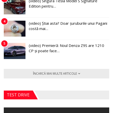
(video) Singura Tesla Model S Signature
Edition pentru…
4
(video) Știai asta? Doar șuruburile unui Pagani
costă mai…
5
(video) Premieră: Noul Denza Z9S are 1210
CP și poate face…
ÎNCARCĂ MAI MULTE ARTICOLE
TEST DRIVE