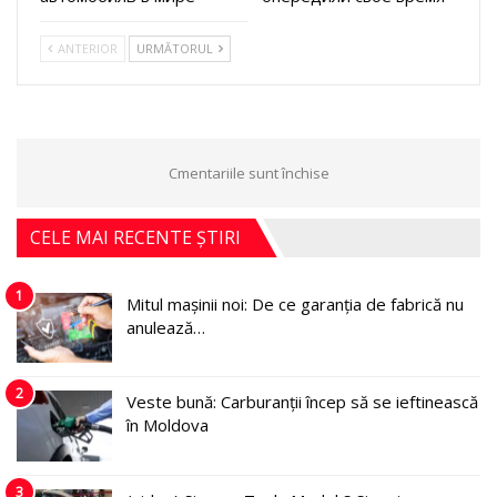
ANTERIOR
URMĂTORUL
Cmentariile sunt închise
CELE MAI RECENTE ȘTIRI
1
Mitul mașinii noi: De ce garanția de fabrică nu
anulează…
2
Veste bună: Carburanții încep să se ieftinească
în Moldova
3