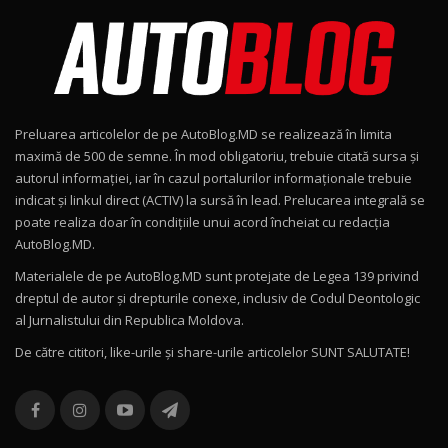
AutoBlog.MD în premieră națională
8
15:08
Noul Geely EX2 / Test Drive AutoBlog.MD
15:22
9
Preluarea articolelor de pe AutoBlog.MD se realizează în limita
Mercedes-AMG E 53 HYBRID 4MATIC+ / Test
maximă de 500 de semne. În mod obligatoriu, trebuie citată sursa și
Drive AutoBlog.MD
10
autorul informației, iar în cazul portalurilor informaționale trebuie
16:27
indicat și linkul direct (ACTIV) la sursă în lead. Prelucarea integrală se
poate realiza doar în condițiile unui acord încheiat cu redacţia
Noul Volvo ES90 / Test Drive AutoBlog.MD
AutoBlog.MD.
27:58
11
Materialele de pe AutoBlog.MD sunt protejate de Legea 139 privind
dreptul de autor și drepturile conexe, inclusiv de Codul Deontologic
Noul MG HS / Test Drive AutoBlog.MD
al Jurnalistului din Republica Moldova.
16:48
12
De către cititori, like-urile şi share-urile articolelor SUNT SALUTATE!
ROX 01: Test drive cu noul SUV chinezesc care
combină aventura cu luxul / AutoBlog.MD
13
36:08