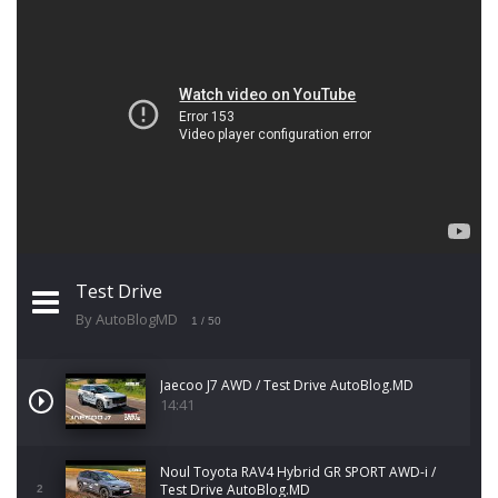
Test Drive
By AutoBlogMD
1
/ 50
Jaecoo J7 AWD / Test Drive AutoBlog.MD
14:41
Noul Toyota RAV4 Hybrid GR SPORT AWD-i /
Test Drive AutoBlog.MD
2