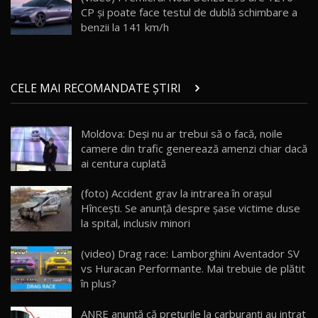
CP și poate face testul de dublă schimbare a
Noul ZEEKR 7X / Test Drive AutoBlog.MD
benzii la 141 km/h
29:08
20
Micul BYD Dolphin Surf / Test Drive
CELE MAI RECOMANDATE ȘTIRI
AutoBlog.MD
21
16:59
Moldova: Deşi nu ar trebui să o facă, noile
Noua Mazda 6e / Test Drive AutoBlog.MD
camere din trafic generează amenzi chiar dacă
26:59
22
ai centura cuplată
Lynk & Co 01 / Test Drive AutoBlog.MD
(foto) Accident grav la intrarea în orașul
25:19
23
Hîncești. Se anunță despre șase victime duse
la spital, inclusiv minori
ZEEKR 009: Cel mai Performant și Confortabil
(video) Drag race: Lamborghini Aventador SV
Van Electric Testat în Moldova / AutoBlog.MD
24
vs Huracan Performante. Mai trebuie de plătit
26:38
în plus?
Land Rover Defender OCTA Edition One: Cel
ANRE anunţă că prețurile la carburanți au intrat
mai Exclusiv și Puternic Defender Testat în
25