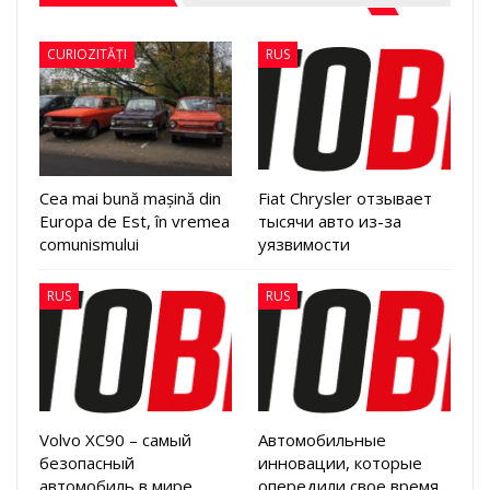
CURIOZITĂȚI
RUS
Cea mai bună mașină din
Fiat Chrysler отзывает
Europa de Est, în vremea
тысячи авто из-за
comunismului
уязвимости
RUS
RUS
Volvo XC90 – самый
Автомобильные
безопасный
инновации, которые
автомобиль в мире
опередили свое время