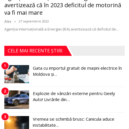
avertizează că în 2023 deficitul de motorină
va fi mai mare
Alex
27 septembrie 2022
Agenţia Internaţională a Energiei (IEA) avertizează că deficitul de
…
CELE MAI RECENTE ȘTIRI
1
Gata cu importul gratuit de mașini electrice în
Moldova și…
2
Explozie de vânzări externe pentru Geely
Auto! Livrările din…
3
Vremea se schimbă brusc: Canicula aduce
instabilitate…