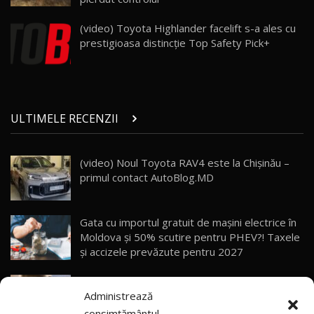
Porsche 911 Spirit 70 / Test Drive
AutoBlog.MD
26
(video) Toyota Highlander facelift s-a ales cu
10:57
prestigioasa distincţie Top Safety Pick+
Test Drive: Noile modele FENDT! Cum e să
conduci un tractor?!
27
22:49
ULTIMELE RECENZII
Noul Geely Monjaro 2025! Mai ieftin și mai
dotat / Test Drive AutoBlog.MD
28
23:05
(video) Noul Toyota RAV4 este la Chișinău –
primul contact AutoBlog.MD
ZEEKR 9X - PRIMUL TEST DRIVE ÎN ROMÂNĂ!
CUM SE CONDUCE?
29
33:40
Gata cu importul gratuit de mașini electrice în
Primele impresii despre BYD Seal U DM-i,
Moldova și 50% scutire pentru PHEV?! Taxele
Sealion 7 și Seal 5 DM-i / Test Drive
30
și accizele prevăzute pentru 2027
10:58
AutoBlog.MD
Explozie de vânzări externe pentru Geely
Noua Toyota Corolla Cross facelift / Test Drive
Administrează
Auto! Livrările din 2026 le-au depășit deja pe
AutoBlog.MD
31
13:56
cele din tot anul 2025
consimțământul