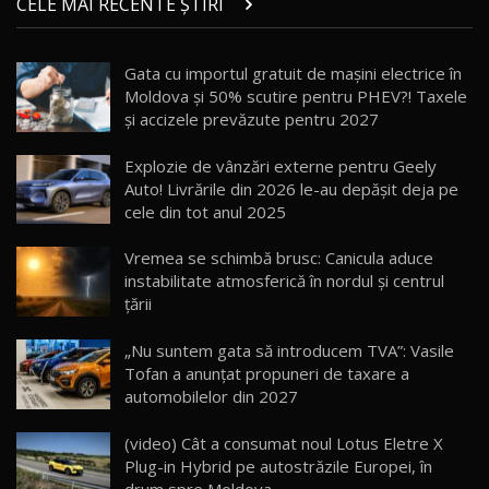
CELE MAI RECENTE ȘTIRI
17:27
/ AutoBlog.MD
Noua Mazda CX-5 / Test Drive AutoBlog.MD
Gata cu importul gratuit de mașini electrice în
14:37
15
Moldova și 50% scutire pentru PHEV?! Taxele
și accizele prevăzute pentru 2027
Cum merge? Škoda Octavia 4×4 DSG facelift //
AutoBlogMD
Explozie de vânzări externe pentru Geely
16
13:10
Auto! Livrările din 2026 le-au depășit deja pe
cele din tot anul 2025
Lotus Eletre R / Test Drive AutoBlog.MD
20:06
17
Vremea se schimbă brusc: Canicula aduce
instabilitate atmosferică în nordul și centrul
țării
Va fi modelul nr.1 BYD în Moldova? BYD Seal U
DM-i / Test Drive AutoBlog.MD
18
„Nu suntem gata să introducem TVA”: Vasile
30:08
Tofan a anunțat propuneri de taxare a
automobilelor din 2027
Noul Geely EX5 EM-i care a cucerit Moldova
înainte să ajungă în showroom / Test Drive
19
23:36
AutoBlog.MD
(video) Cât a consumat noul Lotus Eletre X
Plug-in Hybrid pe autostrăzile Europei, în
Noul ZEEKR 7X / Test Drive AutoBlog.MD
drum spre Moldova