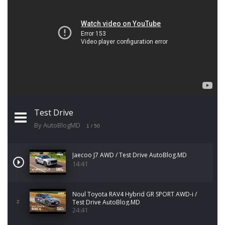
Test Drive
By AutoBlogMD
1
/ 50
Jaecoo J7 AWD / Test Drive AutoBlog.MD
14:41
Noul Toyota RAV4 Hybrid GR SPORT AWD-i /
Test Drive AutoBlog.MD
2
24:41