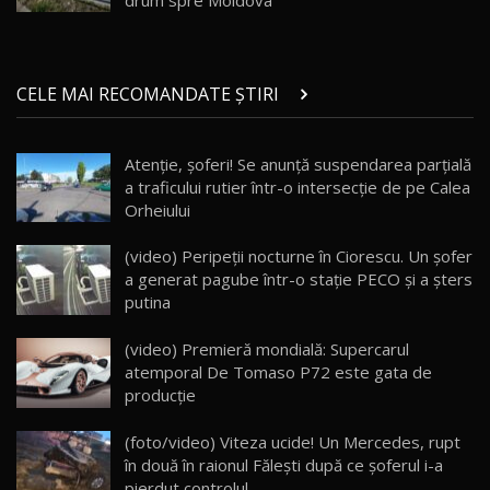
29:08
20
Micul BYD Dolphin Surf / Test Drive
CELE MAI RECOMANDATE ȘTIRI
AutoBlog.MD
21
16:59
Atenție, șoferi! Se anunță suspendarea parțială
Noua Mazda 6e / Test Drive AutoBlog.MD
a traficului rutier într-o intersecţie de pe Calea
26:59
22
Orheiului
Lynk & Co 01 / Test Drive AutoBlog.MD
(video) Peripeții nocturne în Ciorescu. Un șofer
25:19
23
a generat pagube într-o stație PECO și a șters
putina
ZEEKR 009: Cel mai Performant și Confortabil
(video) Premieră mondială: Supercarul
Van Electric Testat în Moldova / AutoBlog.MD
24
atemporal De Tomaso P72 este gata de
26:38
producție
Land Rover Defender OCTA Edition One: Cel
(foto/video) Viteza ucide! Un Mercedes, rupt
mai Exclusiv și Puternic Defender Testat în
25
32:21
Moldova
în două în raionul Făleşti după ce şoferul i-a
pierdut controlul