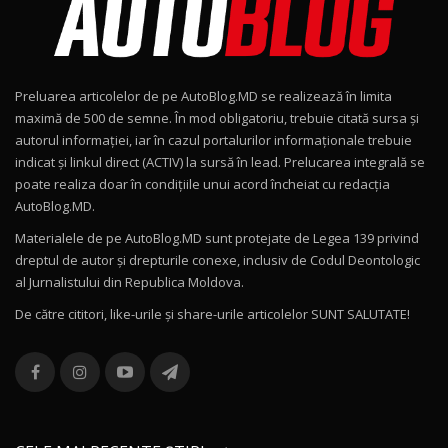
Noul Geely EX2 / Test Drive AutoBlog.MD
15:22
9
Preluarea articolelor de pe AutoBlog.MD se realizează în limita
Mercedes-AMG E 53 HYBRID 4MATIC+ / Test
maximă de 500 de semne. În mod obligatoriu, trebuie citată sursa și
Drive AutoBlog.MD
10
autorul informației, iar în cazul portalurilor informaționale trebuie
16:27
indicat și linkul direct (ACTIV) la sursă în lead. Prelucarea integrală se
poate realiza doar în condițiile unui acord încheiat cu redacţia
Noul Volvo ES90 / Test Drive AutoBlog.MD
AutoBlog.MD.
27:58
11
Materialele de pe AutoBlog.MD sunt protejate de Legea 139 privind
dreptul de autor și drepturile conexe, inclusiv de Codul Deontologic
Noul MG HS / Test Drive AutoBlog.MD
al Jurnalistului din Republica Moldova.
16:48
12
De către cititori, like-urile şi share-urile articolelor SUNT SALUTATE!
ROX 01: Test drive cu noul SUV chinezesc care
combină aventura cu luxul / AutoBlog.MD
13
36:08
ZEEKR 9X în Moldova: Am condus gigantul
chinez care face lumea să se întoarcă după el
14