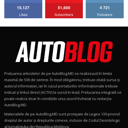
15,127
51,600
4 721
Lotus Emira Turbo SE / Test Drive
Likes
Subscribers
Followers
AutoBlog.MD
7
24:06
Noul Škoda Kodiaq RS / Test Drive
AutoBlog.MD în premieră națională
8
15:08
Noul Geely EX2 / Test Drive AutoBlog.MD
15:22
9
Preluarea articolelor de pe AutoBlog.MD se realizează în limita
Mercedes-AMG E 53 HYBRID 4MATIC+ / Test
maximă de 500 de semne. În mod obligatoriu, trebuie citată sursa și
Drive AutoBlog.MD
10
autorul informației, iar în cazul portalurilor informaționale trebuie
16:27
indicat și linkul direct (ACTIV) la sursă în lead. Prelucarea integrală se
poate realiza doar în condițiile unui acord încheiat cu redacţia
Noul Volvo ES90 / Test Drive AutoBlog.MD
AutoBlog.MD.
27:58
11
Materialele de pe AutoBlog.MD sunt protejate de Legea 139 privind
dreptul de autor și drepturile conexe, inclusiv de Codul Deontologic
Noul MG HS / Test Drive AutoBlog.MD
al Jurnalistului din Republica Moldova.
12