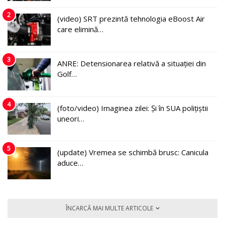
2
(video) SRT prezintă tehnologia eBoost Air
care elimină…
3
ANRE: Detensionarea relativă a situației din
Golf…
4
(foto/video) Imaginea zilei: Și în SUA polițiștii
uneori…
5
(update) Vremea se schimbă brusc: Canicula
aduce…
ÎNCARCĂ MAI MULTE ARTICOLE