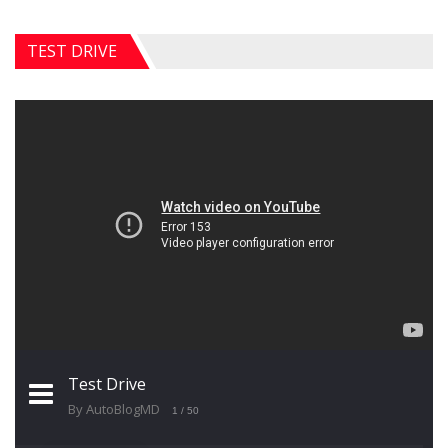
TEST DRIVE
Test Drive
By AutoBlogMD
1
/ 50