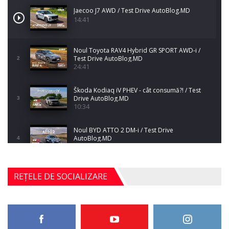
Jaecoo J7 AWD / Test Drive AutoBlog.MD
14:41
Noul Toyota RAV4 Hybrid GR SPORT AWD-i /
Test Drive AutoBlog.MD
2
24:41
Škoda Kodiaq iV PHEV - cât consumă?! / Test
Drive AutoBlog.MD
3
10:34
Noul BYD ATTO 2 DM-i / Test Drive
AutoBlog.MD
4
17:35
Noul Mercedes-Benz S-Class facelift (S 580
REȚELE DE SOCIALIZARE
4MATIC V223) / Test Drive AutoBlog.MD
5
27:33
HAVAL H5 / Test Drive AutoBlog.MD
11:58
6