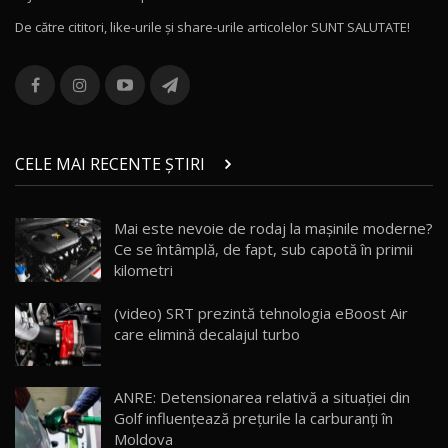
16:48
De către cititori, like-urile şi share-urile articolelor SUNT SALUTATE!
ROX 01: Test drive cu noul SUV chinezesc care
combină aventura cu luxul / AutoBlog.MD
13
36:08
ZEEKR 9X în Moldova: Am condus gigantul
chinez care face lumea să se întoarcă după el
14
CELE MAI RECENTE ȘTIRI
17:27
/ AutoBlog.MD
Noua Mazda CX-5 / Test Drive AutoBlog.MD
Mai este nevoie de rodaj la mașinile moderne?
14:37
15
Ce se întâmplă, de fapt, sub capotă în primii
kilometri
Cum merge? Škoda Octavia 4×4 DSG facelift //
AutoBlogMD
(video) SRT prezintă tehnologia eBoost Air
16
13:10
care elimină decalajul turbo
Lotus Eletre R / Test Drive AutoBlog.MD
20:06
17
ANRE: Detensionarea relativă a situației din
Golf influențează prețurile la carburanți în
Moldova