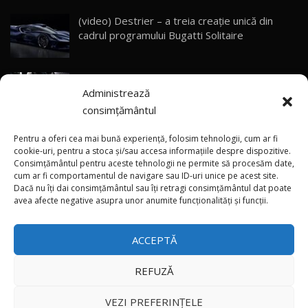
(video) Destrier – a treia creație unică din
Primele impresii despre BYD Seal U DM-i,
cadrul programului Bugatti Solitaire
Sealion 7 și Seal 5 DM-i / Test Drive
30
10:58
AutoBlog.MD
(video) SRT prezintă tehnologia eBoost Air
Noua Toyota Corolla Cross facelift / Test Drive
Administrează
care elimină decalajul turbo
AutoBlog.MD
31
13:56
consimțământul
ANRE: Detensionarea relativă a situației din
Noul Volvo EX90 / Test Drive AutoBlog.MD
Pentru a oferi cea mai bună experiență, folosim tehnologii, cum ar fi
32:06
32
Golf influențează prețurile la carburanți în
cookie-uri, pentru a stoca și/sau accesa informațiile despre dispozitive.
Consimțământul pentru aceste tehnologii ne permite să procesăm date,
Moldova
cum ar fi comportamentul de navigare sau ID-uri unice pe acest site.
Dacă nu îți dai consimțământul sau îți retragi consimțământul dat poate
×
MG RX5 - își merită banii? / Test Drive
(foto/video) Imaginea zilei: Și în SUA polițiștii
avea afecte negative asupra unor anumite funcționalități și funcții.
AutoBlog.MD
33
uneori „stau în tufari”
18:51
ACCEPTĂ
Noul DACIA DUSTER DIESEL! Primul test drive în
română
34
15:39
REFUZĂ
Toate drepturile rezervate © 2026
Noul Mercedes-Benz E 350 e - cât consumă?! /
VEZI PREFERINȚELE
35