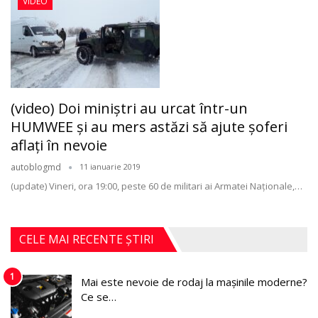
VIDEO
(video) Doi miniştri au urcat într-un
HUMWEE şi au mers astăzi să ajute şoferi
aflaţi în nevoie
autoblogmd
11 ianuarie 2019
(update) Vineri, ora 19:00, peste 60 de militari ai Armatei Naţionale,…
CELE MAI RECENTE ȘTIRI
1
Mai este nevoie de rodaj la mașinile moderne?
Ce se…