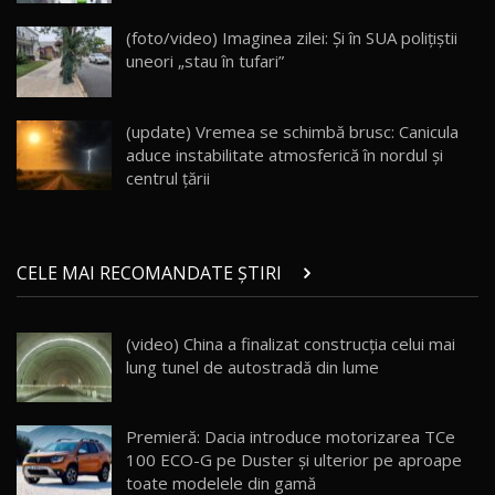
Va fi modelul nr.1 BYD în Moldova? BYD Seal U
DM-i / Test Drive AutoBlog.MD
18
(foto/video) Imaginea zilei: Și în SUA polițiștii
30:08
uneori „stau în tufari”
Noul Geely EX5 EM-i care a cucerit Moldova
înainte să ajungă în showroom / Test Drive
19
23:36
AutoBlog.MD
(update) Vremea se schimbă brusc: Canicula
aduce instabilitate atmosferică în nordul și
Noul ZEEKR 7X / Test Drive AutoBlog.MD
centrul țării
29:08
20
Micul BYD Dolphin Surf / Test Drive
CELE MAI RECOMANDATE ȘTIRI
AutoBlog.MD
21
16:59
(video) China a finalizat construcția celui mai
Noua Mazda 6e / Test Drive AutoBlog.MD
lung tunel de autostradă din lume
26:59
22
Lynk & Co 01 / Test Drive AutoBlog.MD
Premieră: Dacia introduce motorizarea TCe
25:19
23
100 ECO-G pe Duster şi ulterior pe aproape
toate modelele din gamă