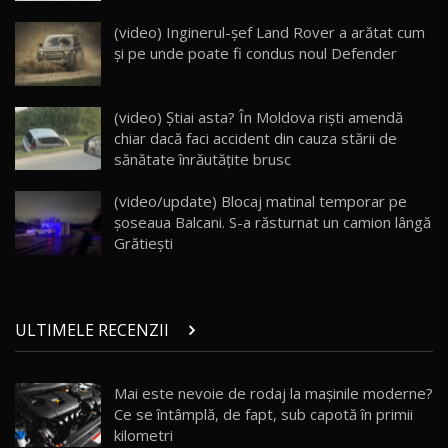
ZEEKR 009: Cel mai Performant și Confortabil
(video) Inginerul-şef Land Rover a arătat cum
Van Electric Testat în Moldova / AutoBlog.MD
24
şi pe unde poate fi condus noul Defender
26:38
Land Rover Defender OCTA Edition One: Cel
(video) Știai asta? În Moldova riști amendă
mai Exclusiv și Puternic Defender Testat în
25
32:21
Moldova
chiar dacă faci accident din cauza stării de
sănătate înrăutățite brusc
Porsche 911 Spirit 70 / Test Drive
AutoBlog.MD
26
(video/update) Blocaj matinal temporar pe
10:57
șoseaua Balcani. S-a răsturnat un camion lângă
Grătiești
Test Drive: Noile modele FENDT! Cum e să
conduci un tractor?!
27
22:49
ULTIMELE RECENZII
Noul Geely Monjaro 2025! Mai ieftin și mai
dotat / Test Drive AutoBlog.MD
28
23:05
Mai este nevoie de rodaj la mașinile moderne?
Ce se întâmplă, de fapt, sub capotă în primii
ZEEKR 9X - PRIMUL TEST DRIVE ÎN ROMÂNĂ!
CUM SE CONDUCE?
29
kilometri
33:40