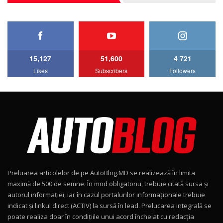
27:33
HAVAL H5 / Test Drive AutoBlog.MD
11:58
6
15,127
51,600
4 721
Lotus Emira Turbo SE / Test Drive
Likes
Subscribers
Followers
AutoBlog.MD
7
24:06
Noul Škoda Kodiaq RS / Test Drive
AutoBlog.MD în premieră națională
8
15:08
Noul Geely EX2 / Test Drive AutoBlog.MD
15:22
9
Preluarea articolelor de pe AutoBlog.MD se realizează în limita
Mercedes-AMG E 53 HYBRID 4MATIC+ / Test
maximă de 500 de semne. În mod obligatoriu, trebuie citată sursa și
Drive AutoBlog.MD
10
autorul informației, iar în cazul portalurilor informaționale trebuie
16:27
indicat și linkul direct (ACTIV) la sursă în lead. Prelucarea integrală se
poate realiza doar în condițiile unui acord încheiat cu redacţia
Noul Volvo ES90 / Test Drive AutoBlog.MD