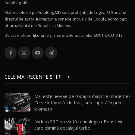
AutoBlog.MD.
27:58
11
Materialele de pe AutoBlog.MD sunt protejate de Legea 139 privind
dreptul de autor și drepturile conexe, inclusiv de Codul Deontologic
Noul MG HS / Test Drive AutoBlog.MD
al Jurnalistului din Republica Moldova.
16:48
12
De către cititori, like-urile şi share-urile articolelor SUNT SALUTATE!
ROX 01: Test drive cu noul SUV chinezesc care
combină aventura cu luxul / AutoBlog.MD
13
36:08
ZEEKR 9X în Moldova: Am condus gigantul
chinez care face lumea să se întoarcă după el
14
CELE MAI RECENTE ȘTIRI
17:27
/ AutoBlog.MD
Noua Mazda CX-5 / Test Drive AutoBlog.MD
Mai este nevoie de rodaj la mașinile moderne?
14:37
15
Ce se întâmplă, de fapt, sub capotă în primii
kilometri
Cum merge? Škoda Octavia 4×4 DSG facelift //
AutoBlogMD
(video) SRT prezintă tehnologia eBoost Air
16
13:10
care elimină decalajul turbo