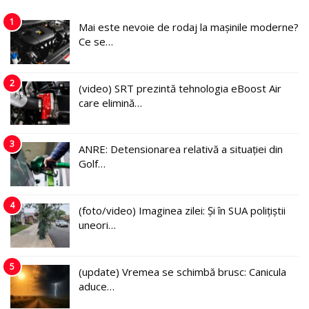
1
Mai este nevoie de rodaj la mașinile moderne?
Ce se…
2
(video) SRT prezintă tehnologia eBoost Air
care elimină…
3
ANRE: Detensionarea relativă a situației din
Golf…
4
(foto/video) Imaginea zilei: Și în SUA polițiștii
uneori…
5
(update) Vremea se schimbă brusc: Canicula
aduce…