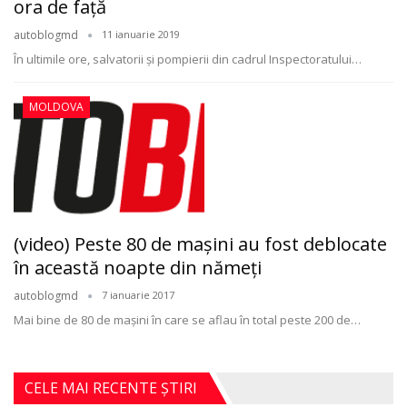
ora de faţă
autoblogmd
11 ianuarie 2019
În ultimile ore, salvatorii și pompierii din cadrul Inspectoratului…
MOLDOVA
(video) Peste 80 de mașini au fost deblocate
în această noapte din nămeți
autoblogmd
7 ianuarie 2017
Mai bine de 80 de mașini în care se aflau în total peste 200 de…
CELE MAI RECENTE ȘTIRI