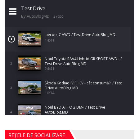
Test Drive
By AutoBlogMD
1
/ 300
Jaecoo J7 AWD / Test Drive AutoBlog.MD
14:41
Noul Toyota RAV4 Hybrid GR SPORT AWD-i /
Test Drive AutoBlog.MD
2
24:41
Škoda Kodiaq iV PHEV - cât consumă?! / Test
Drive AutoBlog.MD
3
10:34
Noul BYD ATTO 2 DM-i / Test Drive
AutoBlog.MD
4
17:35
Noul Mercedes-Benz S-Class facelift (S 580
REȚELE DE SOCIALIZARE
4MATIC V223) / Test Drive AutoBlog.MD
5