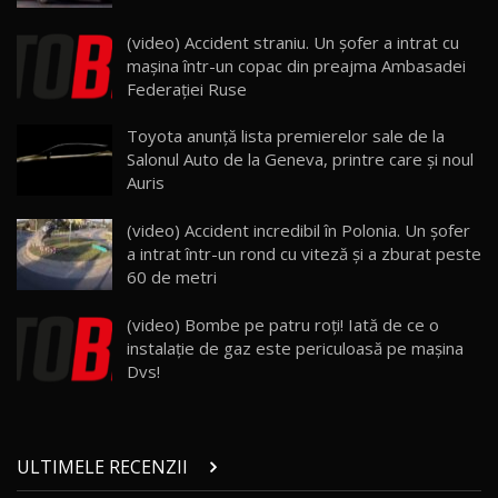
Lynk & Co 01 / Test Drive AutoBlog.MD
(video) Accident straniu. Un şofer a intrat cu
25:19
23
maşina într-un copac din preajma Ambasadei
Federaţiei Ruse
ZEEKR 009: Cel mai Performant și Confortabil
Toyota anunţă lista premierelor sale de la
Van Electric Testat în Moldova / AutoBlog.MD
24
Salonul Auto de la Geneva, printre care şi noul
26:38
Auris
Land Rover Defender OCTA Edition One: Cel
(video) Accident incredibil în Polonia. Un şofer
mai Exclusiv și Puternic Defender Testat în
25
32:21
Moldova
a intrat într-un rond cu viteză şi a zburat peste
60 de metri
Porsche 911 Spirit 70 / Test Drive
AutoBlog.MD
26
(video) Bombe pe patru roți! Iată de ce o
10:57
instalație de gaz este periculoasă pe mașina
Dvs!
Test Drive: Noile modele FENDT! Cum e să
conduci un tractor?!
27
22:49
ULTIMELE RECENZII
Noul Geely Monjaro 2025! Mai ieftin și mai
dotat / Test Drive AutoBlog.MD
28