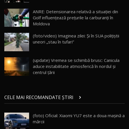
Lotus Eletre R / Test Drive AutoBlog.MD
20:06
17
ANRE: Detensionarea relativă a situației din
Golf influențează prețurile la carburanți în
Moldova
Va fi modelul nr.1 BYD în Moldova? BYD Seal U
DM-i / Test Drive AutoBlog.MD
18
(foto/video) Imaginea zilei: Și în SUA polițiștii
30:08
uneori „stau în tufari”
Noul Geely EX5 EM-i care a cucerit Moldova
înainte să ajungă în showroom / Test Drive
19
23:36
AutoBlog.MD
(update) Vremea se schimbă brusc: Canicula
aduce instabilitate atmosferică în nordul și
Noul ZEEKR 7X / Test Drive AutoBlog.MD
centrul țării
29:08
20
Micul BYD Dolphin Surf / Test Drive
CELE MAI RECOMANDATE ȘTIRI
AutoBlog.MD
21
16:59
(foto) Oficial: Xiaomi YU7 este a doua mașină a
Noua Mazda 6e / Test Drive AutoBlog.MD
mărcii
26:59
22