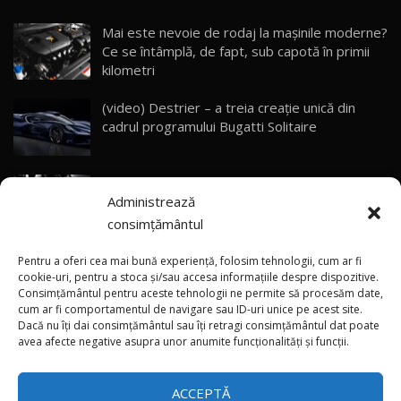
23:05
Mai este nevoie de rodaj la mașinile moderne?
Ce se întâmplă, de fapt, sub capotă în primii
ZEEKR 9X - PRIMUL TEST DRIVE ÎN ROMÂNĂ!
CUM SE CONDUCE?
29
kilometri
33:40
(video) Destrier – a treia creație unică din
Primele impresii despre BYD Seal U DM-i,
cadrul programului Bugatti Solitaire
Sealion 7 și Seal 5 DM-i / Test Drive
30
10:58
AutoBlog.MD
(video) SRT prezintă tehnologia eBoost Air
Noua Toyota Corolla Cross facelift / Test Drive
Administrează
care elimină decalajul turbo
AutoBlog.MD
31
13:56
consimțământul
ANRE: Detensionarea relativă a situației din
Noul Volvo EX90 / Test Drive AutoBlog.MD
Pentru a oferi cea mai bună experiență, folosim tehnologii, cum ar fi
32:06
32
Golf influențează prețurile la carburanți în
cookie-uri, pentru a stoca și/sau accesa informațiile despre dispozitive.
Consimțământul pentru aceste tehnologii ne permite să procesăm date,
Moldova
cum ar fi comportamentul de navigare sau ID-uri unice pe acest site.
Dacă nu îți dai consimțământul sau îți retragi consimțământul dat poate
×
MG RX5 - își merită banii? / Test Drive
(foto/video) Imaginea zilei: Și în SUA polițiștii
avea afecte negative asupra unor anumite funcționalități și funcții.
AutoBlog.MD
33
uneori „stau în tufari”
18:51
ACCEPTĂ
Noul DACIA DUSTER DIESEL! Primul test drive în