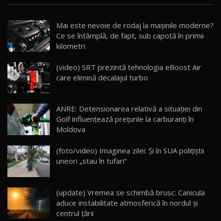
Noua Mazda CX-5 / Test Drive AutoBlog.MD
Mai este nevoie de rodaj la mașinile moderne?
14:37
15
Ce se întâmplă, de fapt, sub capotă în primii
kilometri
Cum merge? Škoda Octavia 4×4 DSG facelift //
AutoBlogMD
(video) SRT prezintă tehnologia eBoost Air
16
13:10
care elimină decalajul turbo
Lotus Eletre R / Test Drive AutoBlog.MD
20:06
17
ANRE: Detensionarea relativă a situației din
Golf influențează prețurile la carburanți în
Moldova
Va fi modelul nr.1 BYD în Moldova? BYD Seal U
DM-i / Test Drive AutoBlog.MD
18
(foto/video) Imaginea zilei: Și în SUA polițiștii
30:08
uneori „stau în tufari”
Noul Geely EX5 EM-i care a cucerit Moldova
înainte să ajungă în showroom / Test Drive
19
23:36
AutoBlog.MD
(update) Vremea se schimbă brusc: Canicula
aduce instabilitate atmosferică în nordul și
Noul ZEEKR 7X / Test Drive AutoBlog.MD
centrul țării
29:08
20