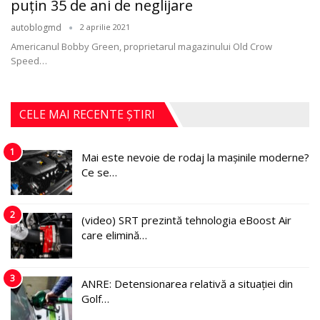
puţin 35 de ani de neglijare
autoblogmd
2 aprilie 2021
Americanul Bobby Green, proprietarul magazinului Old Crow
Speed
…
CELE MAI RECENTE ȘTIRI
1
Mai este nevoie de rodaj la mașinile moderne?
Ce se…
2
(video) SRT prezintă tehnologia eBoost Air
care elimină…
3
ANRE: Detensionarea relativă a situației din
Golf…