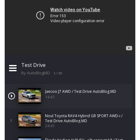
Test Drive
By AutoBlogMD
1
/ 50
Jaecoo J7 AWD / Test Drive AutoBlog.MD
14:41
Noul Toyota RAV4 Hybrid GR SPORT AWD-i /
Test Drive AutoBlog.MD
2
24:41