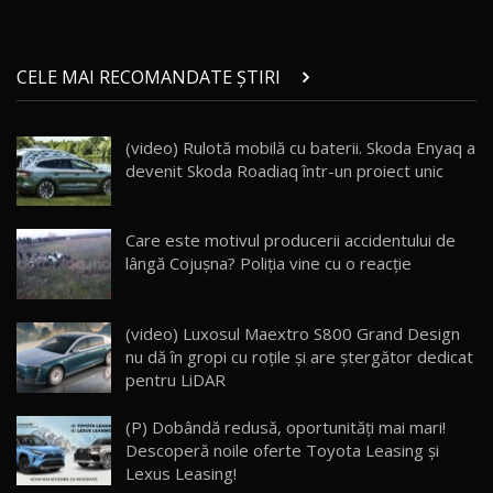
Micul BYD Dolphin Surf / Test Drive
CELE MAI RECOMANDATE ȘTIRI
AutoBlog.MD
21
16:59
(video) Rulotă mobilă cu baterii. Skoda Enyaq a
Noua Mazda 6e / Test Drive AutoBlog.MD
devenit Skoda Roadiaq într-un proiect unic
26:59
22
Lynk & Co 01 / Test Drive AutoBlog.MD
Care este motivul producerii accidentului de
25:19
23
lângă Cojușna? Poliția vine cu o reacție
ZEEKR 009: Cel mai Performant și Confortabil
(video) Luxosul Maextro S800 Grand Design
Van Electric Testat în Moldova / AutoBlog.MD
24
nu dă în gropi cu roțile și are ștergător dedicat
26:38
pentru LiDAR
Land Rover Defender OCTA Edition One: Cel
(P) Dobândă redusă, oportunități mai mari!
mai Exclusiv și Puternic Defender Testat în
25
32:21
Moldova
Descoperă noile oferte Toyota Leasing și
Lexus Leasing!