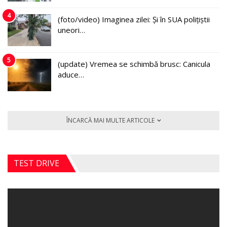
4
(foto/video) Imaginea zilei: Și în SUA polițiștii
uneori…
5
(update) Vremea se schimbă brusc: Canicula
aduce…
ÎNCARCĂ MAI MULTE ARTICOLE
TEST DRIVE