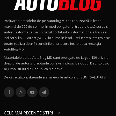
Noul Geely EX2 / Test Drive AutoBlog.MD
15:22
9
Preluarea articolelor de pe AutoBlog.MD se realizează în limita
Mercedes-AMG E 53 HYBRID 4MATIC+ / Test
maximă de 500 de semne. În mod obligatoriu, trebuie citată sursa și
Drive AutoBlog.MD
10
autorul informației, iar în cazul portalurilor informaționale trebuie
16:27
indicat și linkul direct (ACTIV) la sursă în lead. Prelucarea integrală se
poate realiza doar în condițiile unui acord încheiat cu redacţia
Noul Volvo ES90 / Test Drive AutoBlog.MD
AutoBlog.MD.
27:58
11
Materialele de pe AutoBlog.MD sunt protejate de Legea 139 privind
dreptul de autor și drepturile conexe, inclusiv de Codul Deontologic
Noul MG HS / Test Drive AutoBlog.MD
al Jurnalistului din Republica Moldova.
16:48
12
De către cititori, like-urile şi share-urile articolelor SUNT SALUTATE!
ROX 01: Test drive cu noul SUV chinezesc care
combină aventura cu luxul / AutoBlog.MD
13
36:08
ZEEKR 9X în Moldova: Am condus gigantul
chinez care face lumea să se întoarcă după el
14
CELE MAI RECENTE ȘTIRI
17:27
/ AutoBlog.MD