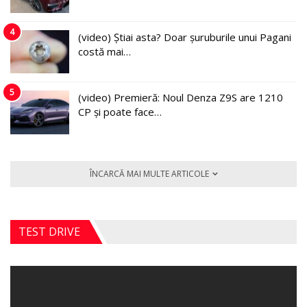
4
(video) Știai asta? Doar șuruburile unui Pagani
costă mai…
5
(video) Premieră: Noul Denza Z9S are 1210
CP și poate face…
ÎNCARCĂ MAI MULTE ARTICOLE
TEST DRIVE