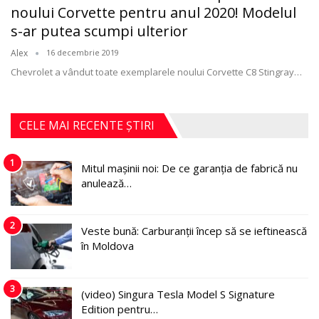
noului Corvette pentru anul 2020! Modelul
s-ar putea scumpi ulterior
Alex
16 decembrie 2019
Chevrolet a vândut toate exemplarele noului Corvette C8 Stingray
…
CELE MAI RECENTE ȘTIRI
1
Mitul mașinii noi: De ce garanția de fabrică nu
anulează…
2
Veste bună: Carburanții încep să se ieftinească
în Moldova
3
(video) Singura Tesla Model S Signature
Edition pentru…