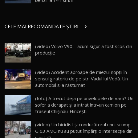
29:08
20
Micul BYD Dolphin Surf / Test Drive
CELE MAI RECOMANDATE ȘTIRI
AutoBlog.MD
21
16:59
(video) Volvo V90 – acum sigur a fost scos din
Noua Mazda 6e / Test Drive AutoBlog.MD
producție
26:59
22
Lynk & Co 01 / Test Drive AutoBlog.MD
(video) Accident aproape de miezul nopţii în
25:19
23
sensul giratoriu de pe str. Vadul lui Vodă. Un
automobil s-a răsturnat
ZEEKR 009: Cel mai Performant și Confortabil
(foto) A trecut deja pe anvelopele de vară? Un
Van Electric Testat în Moldova / AutoBlog.MD
24
şofer a derapat şi a intrat într-un camion pe
26:38
traseul Chişinău-Hînceşti
Land Rover Defender OCTA Edition One: Cel
(video) Un biciclist şi conducătorul unui scump
mai Exclusiv și Puternic Defender Testat în
25
32:21
Moldova
G 63 AMG nu au putut împărți o intersecție din
capitală