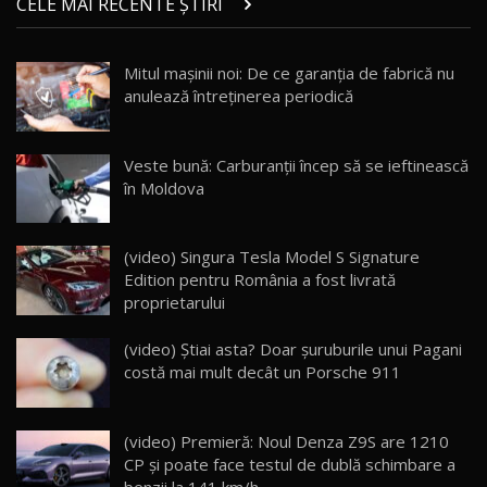
CELE MAI RECENTE ȘTIRI
17:27
/ AutoBlog.MD
Noua Mazda CX-5 / Test Drive AutoBlog.MD
Mitul mașinii noi: De ce garanția de fabrică nu
14:37
15
anulează întreținerea periodică
Cum merge? Škoda Octavia 4×4 DSG facelift //
AutoBlogMD
Veste bună: Carburanții încep să se ieftinească
16
13:10
în Moldova
Lotus Eletre R / Test Drive AutoBlog.MD
20:06
17
(video) Singura Tesla Model S Signature
Edition pentru România a fost livrată
proprietarului
Va fi modelul nr.1 BYD în Moldova? BYD Seal U
DM-i / Test Drive AutoBlog.MD
18
(video) Știai asta? Doar șuruburile unui Pagani
30:08
costă mai mult decât un Porsche 911
Noul Geely EX5 EM-i care a cucerit Moldova
înainte să ajungă în showroom / Test Drive
19
23:36
AutoBlog.MD
(video) Premieră: Noul Denza Z9S are 1210
CP și poate face testul de dublă schimbare a
Noul ZEEKR 7X / Test Drive AutoBlog.MD
benzii la 141 km/h