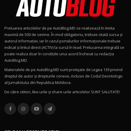
Noul Geely EX2 / Test Drive AutoBlog.MD
15:22
9
Preluarea articolelor de pe AutoBlog.MD se realizează în limita
Mercedes-AMG E 53 HYBRID 4MATIC+ / Test
maximă de 500 de semne. În mod obligatoriu, trebuie citată sursa și
Drive AutoBlog.MD
10
autorul informației, iar în cazul portalurilor informaționale trebuie
16:27
indicat și linkul direct (ACTIV) la sursă în lead. Prelucarea integrală se
poate realiza doar în condițiile unui acord încheiat cu redacţia
Noul Volvo ES90 / Test Drive AutoBlog.MD
AutoBlog.MD.
27:58
11
Materialele de pe AutoBlog.MD sunt protejate de Legea 139 privind
dreptul de autor și drepturile conexe, inclusiv de Codul Deontologic
Noul MG HS / Test Drive AutoBlog.MD
al Jurnalistului din Republica Moldova.
16:48
12
De către cititori, like-urile şi share-urile articolelor SUNT SALUTATE!
ROX 01: Test drive cu noul SUV chinezesc care
combină aventura cu luxul / AutoBlog.MD
13
36:08
ZEEKR 9X în Moldova: Am condus gigantul
chinez care face lumea să se întoarcă după el
14