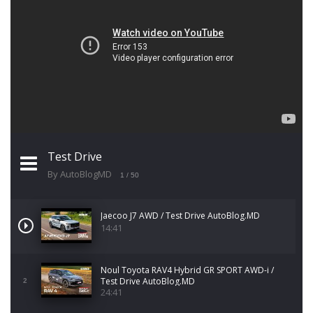
Test Drive
By AutoBlogMD
1
/ 50
Jaecoo J7 AWD / Test Drive AutoBlog.MD
14:41
Noul Toyota RAV4 Hybrid GR SPORT AWD-i /
Test Drive AutoBlog.MD
2
24:41