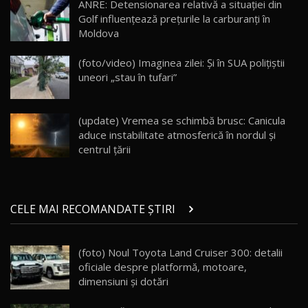
ANRE: Detensionarea relativă a situației din
Golf influențează prețurile la carburanți în
Moldova
Va fi modelul nr.1 BYD în Moldova? BYD Seal U
DM-i / Test Drive AutoBlog.MD
18
(foto/video) Imaginea zilei: Și în SUA polițiștii
30:08
uneori „stau în tufari”
Noul Geely EX5 EM-i care a cucerit Moldova
înainte să ajungă în showroom / Test Drive
19
23:36
AutoBlog.MD
(update) Vremea se schimbă brusc: Canicula
aduce instabilitate atmosferică în nordul și
Noul ZEEKR 7X / Test Drive AutoBlog.MD
centrul țării
29:08
20
Micul BYD Dolphin Surf / Test Drive
CELE MAI RECOMANDATE ȘTIRI
AutoBlog.MD
21
16:59
(foto) Noul Toyota Land Cruiser 300: detalii
Noua Mazda 6e / Test Drive AutoBlog.MD
oficiale despre platformă, motoare,
26:59
22
dimensiuni și dotări