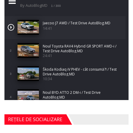
By AutoBlogMD
1
/ 300
Jaecoo J7 AWD / Test Drive AutoBlog.MD
14:41
Noul Toyota RAV4 Hybrid GR SPORT AWD-i /
Test Drive AutoBlog.MD
2
24:41
Škoda Kodiaq iV PHEV - cât consumă?! / Test
Drive AutoBlog.MD
3
10:34
Noul BYD ATTO 2 DM-i / Test Drive
AutoBlog.MD
4
17:35
Noul Mercedes-Benz S-Class facelift (S 580
REȚELE DE SOCIALIZARE
4MATIC V223) / Test Drive AutoBlog.MD
5
27:33