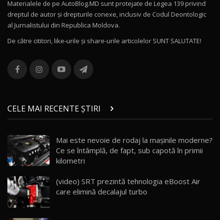
Materialele de pe AutoBlog.MD sunt protejate de Legea 139 privind
dreptul de autor și drepturile conexe, inclusiv de Codul Deontologic
Noul MG HS / Test Drive AutoBlog.MD
al Jurnalistului din Republica Moldova.
16:48
12
De către cititori, like-urile şi share-urile articolelor SUNT SALUTATE!
ROX 01: Test drive cu noul SUV chinezesc care
combină aventura cu luxul / AutoBlog.MD
13
36:08
ZEEKR 9X în Moldova: Am condus gigantul
chinez care face lumea să se întoarcă după el
14
CELE MAI RECENTE ȘTIRI
17:27
/ AutoBlog.MD
Noua Mazda CX-5 / Test Drive AutoBlog.MD
Mai este nevoie de rodaj la mașinile moderne?
14:37
15
Ce se întâmplă, de fapt, sub capotă în primii
kilometri
Cum merge? Škoda Octavia 4×4 DSG facelift //
AutoBlogMD
(video) SRT prezintă tehnologia eBoost Air
16
13:10
care elimină decalajul turbo
Lotus Eletre R / Test Drive AutoBlog.MD
20:06
17