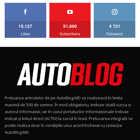
HAVAL H5 / Test Drive AutoBlog.MD
11:58
6
15,127
51,600
4 721
Lotus Emira Turbo SE / Test Drive
Likes
Subscribers
Followers
AutoBlog.MD
7
24:06
Noul Škoda Kodiaq RS / Test Drive
AutoBlog.MD în premieră națională
8
15:08
Noul Geely EX2 / Test Drive AutoBlog.MD
15:22
9
Preluarea articolelor de pe AutoBlog.MD se realizează în limita
Mercedes-AMG E 53 HYBRID 4MATIC+ / Test
maximă de 500 de semne. În mod obligatoriu, trebuie citată sursa și
Drive AutoBlog.MD
10
autorul informației, iar în cazul portalurilor informaționale trebuie
16:27
indicat și linkul direct (ACTIV) la sursă în lead. Prelucarea integrală se
poate realiza doar în condițiile unui acord încheiat cu redacţia
Noul Volvo ES90 / Test Drive AutoBlog.MD
AutoBlog.MD.
27:58
11