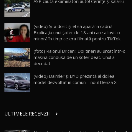
Lynk & Co 01 / Test Drive AutoBlog.MD
ASP caută examinatori auto! Cerințe și salariu
25:19
23
ZEEKR 009: Cel mai Performant și Confortabil
(video) Şi-a dorit şi el să apară în cadru!
Van Electric Testat în Moldova / AutoBlog.MD
24
Explicaţia unui şofer de 18 ani care a lovit o
26:38
minoră în timp ce era filmată pentru TikTok
Land Rover Defender OCTA Edition One: Cel
(foto) Raionul Briceni: Doi tineri au urcat într-o
mai Exclusiv și Puternic Defender Testat în
25
32:21
Moldova
mașină condusă de un șofer beat. Unul a
decedat
Porsche 911 Spirit 70 / Test Drive
AutoBlog.MD
26
(video) Daimler şi BYD prezintă al doilea
10:57
model dezvoltat în comun – noul Denza X
Test Drive: Noile modele FENDT! Cum e să
conduci un tractor?!
27
22:49
ULTIMELE RECENZII
Noul Geely Monjaro 2025! Mai ieftin și mai
dotat / Test Drive AutoBlog.MD
28
23:05