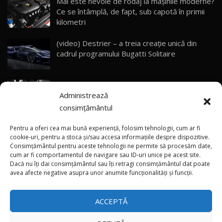
Mai este nevoie de rodaj la mașinile moderne?
Ce se întâmplă, de fapt, sub capotă în primii
ZEEKR 9X - PRIMUL TEST DRIVE ÎN ROMÂNĂ!
CUM SE CONDUCE?
29
kilometri
33:40
(video) Destrier – a treia creație unică din
Primele impresii despre BYD Seal U DM-i,
cadrul programului Bugatti Solitaire
Sealion 7 și Seal 5 DM-i / Test Drive
30
10:58
AutoBlog.MD
(video) SRT prezintă tehnologia eBoost Air
Noua Toyota Corolla Cross facelift / Test Drive
Administrează
care elimină decalajul turbo
AutoBlog.MD
31
13:56
consimțământul
ANRE: Detensionarea relativă a situației din
Noul Volvo EX90 / Test Drive AutoBlog.MD
Pentru a oferi cea mai bună experiență, folosim tehnologii, cum ar fi
32:06
32
Golf influențează prețurile la carburanți în
cookie-uri, pentru a stoca și/sau accesa informațiile despre dispozitive.
Consimțământul pentru aceste tehnologii ne permite să procesăm date,
Moldova
cum ar fi comportamentul de navigare sau ID-uri unice pe acest site.
Dacă nu îți dai consimțământul sau îți retragi consimțământul dat poate
×
MG RX5 - își merită banii? / Test Drive
(foto/video) Imaginea zilei: Și în SUA polițiștii
avea afecte negative asupra unor anumite funcționalități și funcții.
AutoBlog.MD
33
uneori „stau în tufari”
18:51
ACCEPTĂ
Noul DACIA DUSTER DIESEL! Primul test drive în
română
34
15:39