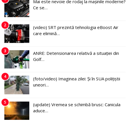
Mai este nevoie de rodaj la mașinile moderne?
Ce se…
2
(video) SRT prezintă tehnologia eBoost Air
care elimină…
3
ANRE: Detensionarea relativă a situației din
Golf…
4
(foto/video) Imaginea zilei: Și în SUA polițiștii
uneori…
5
(update) Vremea se schimbă brusc: Canicula
aduce…