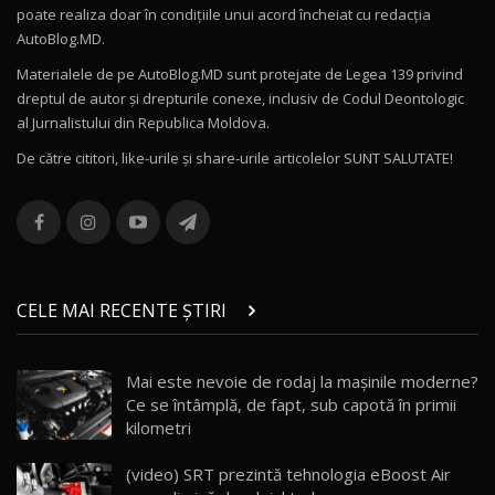
poate realiza doar în condițiile unui acord încheiat cu redacţia
Noul Volvo ES90 / Test Drive AutoBlog.MD
AutoBlog.MD.
27:58
11
Materialele de pe AutoBlog.MD sunt protejate de Legea 139 privind
dreptul de autor și drepturile conexe, inclusiv de Codul Deontologic
Noul MG HS / Test Drive AutoBlog.MD
al Jurnalistului din Republica Moldova.
16:48
12
De către cititori, like-urile şi share-urile articolelor SUNT SALUTATE!
ROX 01: Test drive cu noul SUV chinezesc care
combină aventura cu luxul / AutoBlog.MD
13
36:08
ZEEKR 9X în Moldova: Am condus gigantul
chinez care face lumea să se întoarcă după el
14
CELE MAI RECENTE ȘTIRI
17:27
/ AutoBlog.MD
Noua Mazda CX-5 / Test Drive AutoBlog.MD
Mai este nevoie de rodaj la mașinile moderne?
14:37
15
Ce se întâmplă, de fapt, sub capotă în primii
kilometri
Cum merge? Škoda Octavia 4×4 DSG facelift //
AutoBlogMD
(video) SRT prezintă tehnologia eBoost Air
16
13:10