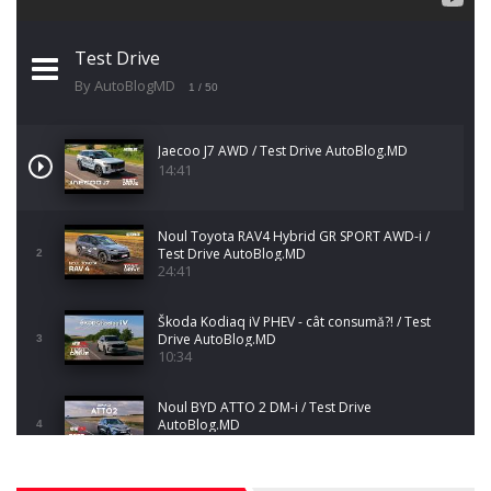
Test Drive
By AutoBlogMD
1
/ 50
Jaecoo J7 AWD / Test Drive AutoBlog.MD
14:41
Noul Toyota RAV4 Hybrid GR SPORT AWD-i /
Test Drive AutoBlog.MD
2
24:41
Škoda Kodiaq iV PHEV - cât consumă?! / Test
Drive AutoBlog.MD
3
10:34
Noul BYD ATTO 2 DM-i / Test Drive
AutoBlog.MD
4
17:35