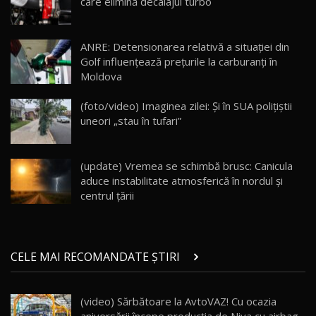
care elimină decalajul turbo
Lotus Eletre R / Test Drive AutoBlog.MD
20:06
17
ANRE: Detensionarea relativă a situației din
Golf influențează prețurile la carburanți în
Moldova
Va fi modelul nr.1 BYD în Moldova? BYD Seal U
DM-i / Test Drive AutoBlog.MD
18
(foto/video) Imaginea zilei: Și în SUA polițiștii
30:08
uneori „stau în tufari”
Noul Geely EX5 EM-i care a cucerit Moldova
înainte să ajungă în showroom / Test Drive
19
23:36
AutoBlog.MD
(update) Vremea se schimbă brusc: Canicula
aduce instabilitate atmosferică în nordul și
Noul ZEEKR 7X / Test Drive AutoBlog.MD
centrul țării
29:08
20
Micul BYD Dolphin Surf / Test Drive
CELE MAI RECOMANDATE ȘTIRI
AutoBlog.MD
21
16:59
(video) Sărbătoare la AvtoVAZ! Cu ocazia
Noua Mazda 6e / Test Drive AutoBlog.MD
22