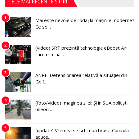
CELE MAI RECENTE ȘTIRI
1
Mai este nevoie de rodaj la mașinile moderne?
Ce se…
2
(video) SRT prezintă tehnologia eBoost Air
care elimină…
3
ANRE: Detensionarea relativă a situației din
Golf…
4
(foto/video) Imaginea zilei: Și în SUA polițiștii
uneori…
5
(update) Vremea se schimbă brusc: Canicula
aduce…