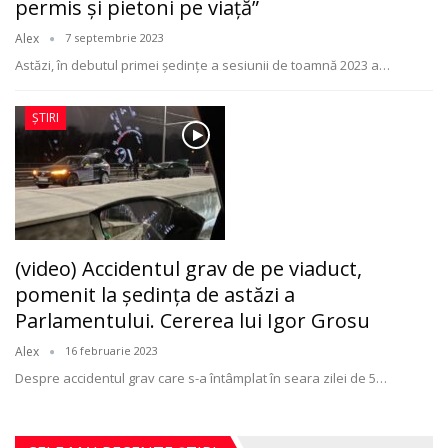
permis și pietoni pe viață”
Alex
7 septembrie 2023
Astăzi, în debutul primei şedinţe a sesiunii de toamnă 2023 a
…
ȘTIRI
(video) Accidentul grav de pe viaduct,
pomenit la şedinţa de astăzi a
Parlamentului. Cererea lui Igor Grosu
Alex
16 februarie 2023
Despre accidentul grav care s-a întâmplat în seara zilei de 5
…