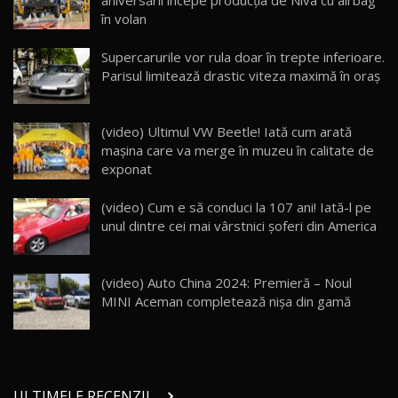
aniversării începe producția de Niva cu airbag
26:59
în volan
Lynk & Co 01 / Test Drive AutoBlog.MD
Supercarurile vor rula doar în trepte inferioare.
25:19
23
Parisul limitează drastic viteza maximă în oraș
ZEEKR 009: Cel mai Performant și Confortabil
(video) Ultimul VW Beetle! Iată cum arată
Van Electric Testat în Moldova / AutoBlog.MD
24
maşina care va merge în muzeu în calitate de
26:38
exponat
Land Rover Defender OCTA Edition One: Cel
(video) Cum e să conduci la 107 ani! Iată-l pe
mai Exclusiv și Puternic Defender Testat în
25
32:21
Moldova
unul dintre cei mai vârstnici şoferi din America
Porsche 911 Spirit 70 / Test Drive
AutoBlog.MD
26
(video) Auto China 2024: Premieră – Noul
10:57
MINI Aceman completează nișa din gamă
Test Drive: Noile modele FENDT! Cum e să
conduci un tractor?!
27
22:49
ULTIMELE RECENZII