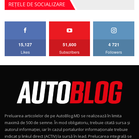
Noul Mercedes-Benz S-Class facelift (S 580
REȚELE DE SOCIALIZARE
4MATIC V223) / Test Drive AutoBlog.MD
5
27:33
HAVAL H5 / Test Drive AutoBlog.MD
11:58
6
15,127
51,600
4 721
Lotus Emira Turbo SE / Test Drive
Likes
Subscribers
Followers
AutoBlog.MD
7
24:06
Noul Škoda Kodiaq RS / Test Drive
AutoBlog.MD în premieră națională
8
15:08
Noul Geely EX2 / Test Drive AutoBlog.MD
15:22
9
Preluarea articolelor de pe AutoBlog.MD se realizează în limita
Mercedes-AMG E 53 HYBRID 4MATIC+ / Test
maximă de 500 de semne. În mod obligatoriu, trebuie citată sursa și
Drive AutoBlog.MD
10
autorul informației, iar în cazul portalurilor informaționale trebuie
16:27
indicat și linkul direct (ACTIV) la sursă în lead. Prelucarea integrală se