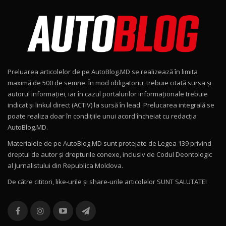
Noul Škoda Kodiaq RS / Test Drive
AutoBlog.MD în premieră națională
8
15:08
Noul Geely EX2 / Test Drive AutoBlog.MD
15:22
9
Preluarea articolelor de pe AutoBlog.MD se realizează în limita
Mercedes-AMG E 53 HYBRID 4MATIC+ / Test
maximă de 500 de semne. În mod obligatoriu, trebuie citată sursa și
Drive AutoBlog.MD
10
autorul informației, iar în cazul portalurilor informaționale trebuie
16:27
indicat și linkul direct (ACTIV) la sursă în lead. Prelucarea integrală se
poate realiza doar în condițiile unui acord încheiat cu redacţia
Noul Volvo ES90 / Test Drive AutoBlog.MD
AutoBlog.MD.
27:58
11
Materialele de pe AutoBlog.MD sunt protejate de Legea 139 privind
dreptul de autor și drepturile conexe, inclusiv de Codul Deontologic
Noul MG HS / Test Drive AutoBlog.MD
al Jurnalistului din Republica Moldova.
16:48
12
De către cititori, like-urile şi share-urile articolelor SUNT SALUTATE!
ROX 01: Test drive cu noul SUV chinezesc care
combină aventura cu luxul / AutoBlog.MD
13
36:08