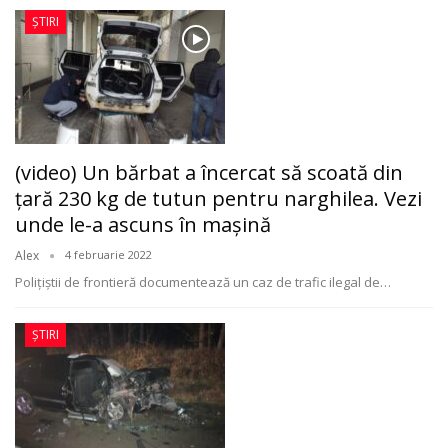
ȘTIRI
(video) Un bărbat a încercat să scoată din
ţară 230 kg de tutun pentru narghilea. Vezi
unde le-a ascuns în maşină
Alex
4 februarie 2022
Polițiștii de frontieră documentează un caz de trafic ilegal de
…
ȘTIRI