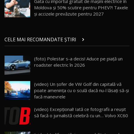
Gata cu importul gratuit de mașini electrice în
Moldova și 50% scutire pentru PHEV?! Taxele
Noul ZEEKR 7X / Test Drive AutoBlog.MD
și accizele prevăzute pentru 2027
29:08
20
Micul BYD Dolphin Surf / Test Drive
CELE MAI RECOMANDATE ȘTIRI
AutoBlog.MD
21
16:59
(foto) Polestar s-a decis! Aduce pe piaţă un
Noua Mazda 6e / Test Drive AutoBlog.MD
roadster electric în 2026
26:59
22
Lynk & Co 01 / Test Drive AutoBlog.MD
(video) Un şofer de VW Golf din capitală vă
25:19
23
poate ameninţa cu o sculă dacă nu-l lăsaţi să-şi
facă manevrele
ZEEKR 009: Cel mai Performant și Confortabil
(video) Excepţional! Iată ce fotografii a reuşit
Van Electric Testat în Moldova / AutoBlog.MD
24
să facă o jurnalistă celebră cu un… Volvo XC60
26:38
Land Rover Defender OCTA Edition One: Cel