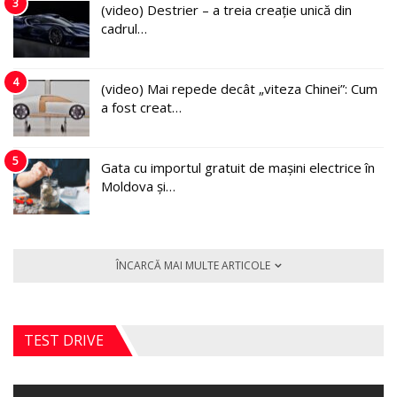
3
(video) Destrier – a treia creație unică din
cadrul…
4
(video) Mai repede decât „viteza Chinei”: Cum
a fost creat…
5
Gata cu importul gratuit de mașini electrice în
Moldova și…
ÎNCARCĂ MAI MULTE ARTICOLE
TEST DRIVE