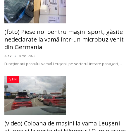
(foto) Piese noi pentru maşini sport, găsite
nedeclarate la vamă într-un microbuz venit
din Germania
Alex
4 mai 2022
Funcționarii postului vamal Leușeni, pe sectorul intrare pasageri,
…
ȘTIRI
(video) Coloana de mașini la vama Leușeni
ajunge și la peste doi kilometri! Cum e acum