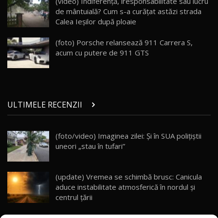
(video) Indiferenţă, iresponsabilitate sau lucru
mai Exclusiv și Puternic Defender Testat în
25
32:21
Moldova
de mântuială? Cum s-a curăţat astăzi strada
Calea Ieşilor după ploaie
Porsche 911 Spirit 70 / Test Drive
AutoBlog.MD
26
(foto) Porsche relansează 911 Carrera S,
10:57
acum cu putere de 911 GTS
Test Drive: Noile modele FENDT! Cum e să
conduci un tractor?!
27
22:49
ULTIMELE RECENZII
Noul Geely Monjaro 2025! Mai ieftin și mai
dotat / Test Drive AutoBlog.MD
28
23:05
(foto/video) Imaginea zilei: Și în SUA polițiștii
uneori „stau în tufari”
ZEEKR 9X - PRIMUL TEST DRIVE ÎN ROMÂNĂ!
CUM SE CONDUCE?
29
33:40
(update) Vremea se schimbă brusc: Canicula
Primele impresii despre BYD Seal U DM-i,
aduce instabilitate atmosferică în nordul și
Sealion 7 și Seal 5 DM-i / Test Drive
30
centrul țării
10:58
AutoBlog.MD