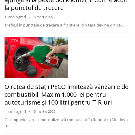
la punctul de trecere
autoblogmd
5 martie 2022
Traficul în punctele de trecere a frontierei din țară devine din ce
…
ȘTIRI
O rețea de stații PECO limitează vânzările de
combustibil. Maxim 1.000 lei pentru
autoturisme și 100 litri pentru TIR-uri
autoblogmd
5 martie 2022
O companie care comercializează combustibil în Republica Moldova
a
…