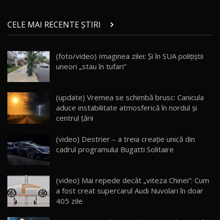
ZEEKR 9X în Moldova: Am condus gigantul
chinez care face lumea să se întoarcă după el
14
CELE MAI RECENTE ȘTIRI
17:27
/ AutoBlog.MD
Noua Mazda CX-5 / Test Drive AutoBlog.MD
(foto/video) Imaginea zilei: Și în SUA polițiștii
14:37
15
uneori „stau în tufari”
Cum merge? Škoda Octavia 4×4 DSG facelift //
AutoBlogMD
(update) Vremea se schimbă brusc: Canicula
16
13:10
aduce instabilitate atmosferică în nordul și
centrul țării
Lotus Eletre R / Test Drive AutoBlog.MD
20:06
17
(video) Destrier – a treia creație unică din
cadrul programului Bugatti Solitaire
Va fi modelul nr.1 BYD în Moldova? BYD Seal U
DM-i / Test Drive AutoBlog.MD
18
(video) Mai repede decât „viteza Chinei”: Cum
30:08
a fost creat supercarul Audi Nuvolari în doar
405 zile
Noul Geely EX5 EM-i care a cucerit Moldova
înainte să ajungă în showroom / Test Drive
19
23:36
AutoBlog.MD