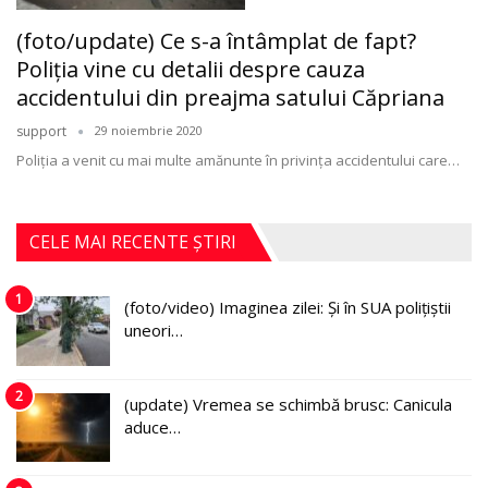
(foto/update) Ce s-a întâmplat de fapt?
Poliția vine cu detalii despre cauza
accidentului din preajma satului Căpriana
support
29 noiembrie 2020
Poliția a venit cu mai multe amănunte în privința accidentului care
…
CELE MAI RECENTE ȘTIRI
1
(foto/video) Imaginea zilei: Și în SUA polițiștii
uneori…
2
(update) Vremea se schimbă brusc: Canicula
aduce…