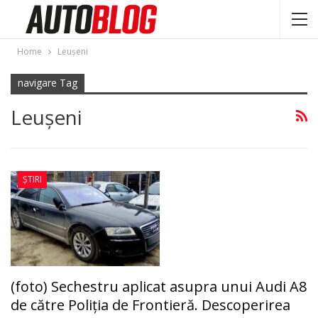
Home
Leuşeni
navigare Tag
Leuşeni
ȘTIRI
(foto) Sechestru aplicat asupra unui Audi A8
de către Poliția de Frontieră. Descoperirea