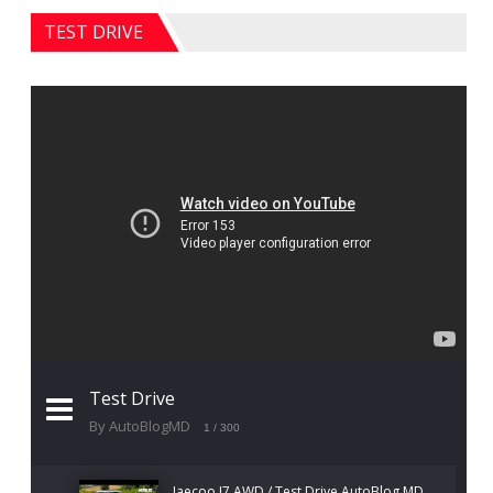
TEST DRIVE
Test Drive
By AutoBlogMD
1
/ 300
Jaecoo J7 AWD / Test Drive AutoBlog.MD