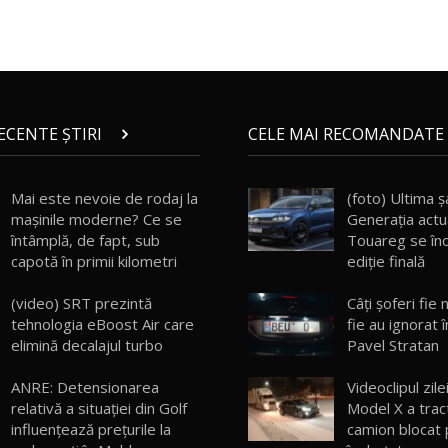
RECENTE ȘTIRI
CELE MAI RECOMANDATE 
Mai este nevoie de rodaj la
(foto) Ultima ș
mașinile moderne? Ce se
Generația act
întâmplă, de fapt, sub
Touareg se înc
capotă în primii kilometri
ediție finală
(video) SRT prezintă
Câți șoferi fie 
tehnologia eBoost Air care
fie au ignorat 
elimină decalajul turbo
Pavel Stratan
ANRE: Detensionarea
Videoclipul zile
relativă a situației din Golf
Model X a trac
influențează prețurile la
camion blocat