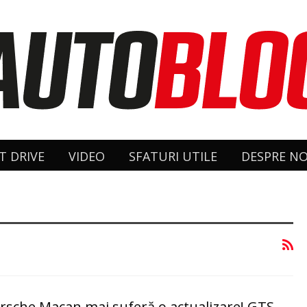
T DRIVE
VIDEO
SFATURI UTILE
DESPRE NO
orsche Macan mai suferă o actualizare! GTS