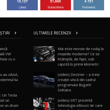
15,127
51,600
4 721
Lotus Emira Turbo SE / Test Drive
Likes
Subscribers
Followers
AutoBlog.MD
7
24:06
Noul Škoda Kodiaq RS / Test Drive
AutoBlog.MD în premieră națională
8
15:08
ȘTIRI
ULTIMELE RECENZII
Noul Geely EX2 / Test Drive AutoBlog.MD
15:22
9
ansă:
Mai este nevoie de rodaj la
uală VW
mașinile moderne? Ce se
heie cu o
întâmplă, de fapt, sub
Mercedes-AMG E 53 HYBRID 4MATIC+ /
capotă în primii kilometri
Test Drive AutoBlog.MD
10
16:27
nu au văzut,
(video) Destrier – a treia
îndemnul lui
creație unică din cadrul
Noul Volvo ES90 / Test Drive AutoBlog.MD
programului Bugatti
27:58
11
Solitaire
i: Un Tesla
(video) SRT prezintă
tat un
Noul MG HS / Test Drive AutoBlog.MD
16:48
12
tehnologia eBoost Air care
 pe un drum