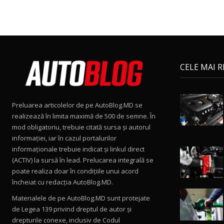
CELE MAI 
Preluarea articolelor de pe AutoBlog.MD se
realizează în limita maximă de 500 de semne. În
mod obligatoriu, trebuie citată sursa și autorul
informației, iar în cazul portalurilor
informaționale trebuie indicat și linkul direct
(ACTIV) la sursă în lead. Prelucarea integrală se
poate realiza doar în condițiile unui acord
încheiat cu redacţia AutoBlog.MD.
Materialele de pe AutoBlog.MD sunt protejate
de Legea 139 privind dreptul de autor și
drepturile conexe, inclusiv de Codul