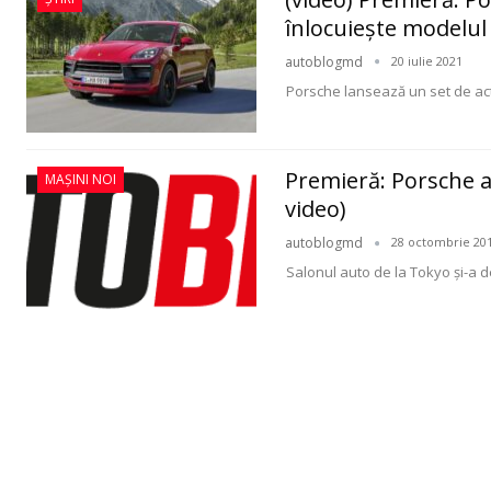
înlocuiește modelu
autoblogmd
20 iulie 2021
Porsche lansează un set de ac
Premieră: Porsche 
MAȘINI NOI
video)
autoblogmd
28 octombrie 20
Salonul auto de la Tokyo și-a de