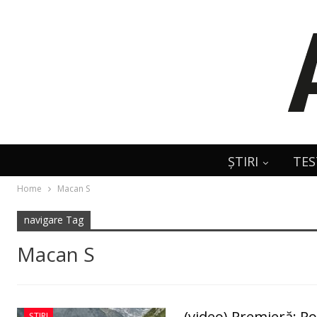
ȘTIRI
TES
Home
Macan S
navigare Tag
Macan S
(video) Premieră: P
ȘTIRI