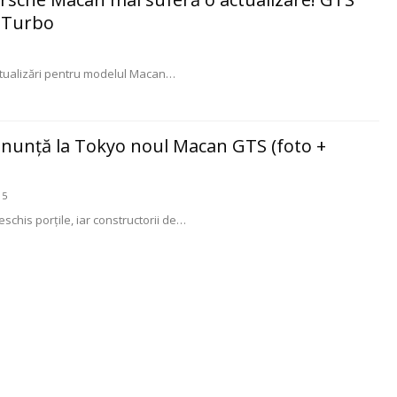
l Turbo
tualizări pentru modelul Macan
…
anunță la Tokyo noul Macan GTS (foto +
15
schis porțile, iar constructorii de…