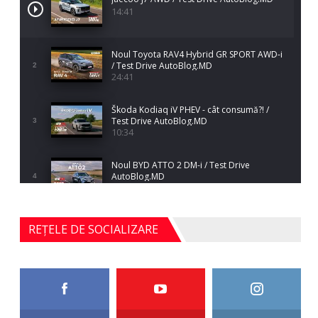
14:41
Noul Toyota RAV4 Hybrid GR SPORT AWD-i
/ Test Drive AutoBlog.MD
2
24:41
Škoda Kodiaq iV PHEV - cât consumă?! /
Test Drive AutoBlog.MD
3
10:34
Noul BYD ATTO 2 DM-i / Test Drive
AutoBlog.MD
4
17:35
Noul Mercedes-Benz S-Class facelift (S 580
REȚELE DE SOCIALIZARE
4MATIC V223) / Test Drive AutoBlog.MD
5
27:33
HAVAL H5 / Test Drive AutoBlog.MD
11:58
6