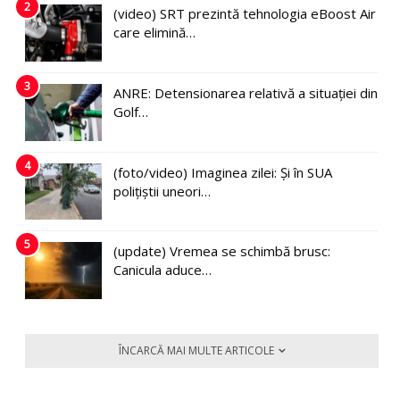
2
(video) SRT prezintă tehnologia eBoost Air
care elimină…
3
ANRE: Detensionarea relativă a situației din
Golf…
4
(foto/video) Imaginea zilei: Și în SUA
polițiștii uneori…
5
(update) Vremea se schimbă brusc:
Canicula aduce…
ÎNCARCĂ MAI MULTE ARTICOLE