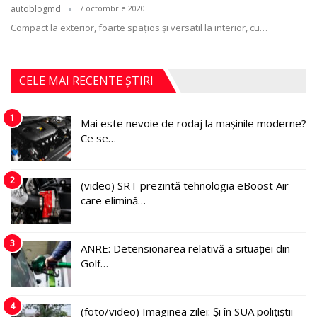
autoblogmd
7 octombrie 2020
Compact la exterior, foarte spațios și versatil la interior, cu
…
CELE MAI RECENTE ȘTIRI
1
Mai este nevoie de rodaj la mașinile moderne?
Ce se…
2
(video) SRT prezintă tehnologia eBoost Air
care elimină…
3
ANRE: Detensionarea relativă a situației din
Golf…
4
(foto/video) Imaginea zilei: Și în SUA polițiștii