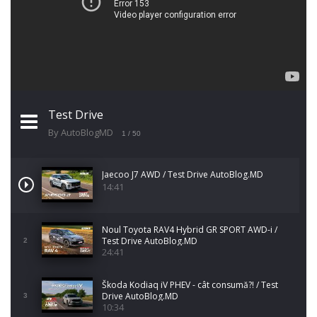
Test Drive
By AutoBlogMD
1
/ 50
Jaecoo J7 AWD / Test Drive AutoBlog.MD
14:41
Noul Toyota RAV4 Hybrid GR SPORT AWD-i /
Test Drive AutoBlog.MD
2
24:41
Škoda Kodiaq iV PHEV - cât consumă?! / Test
Drive AutoBlog.MD
3
10:34