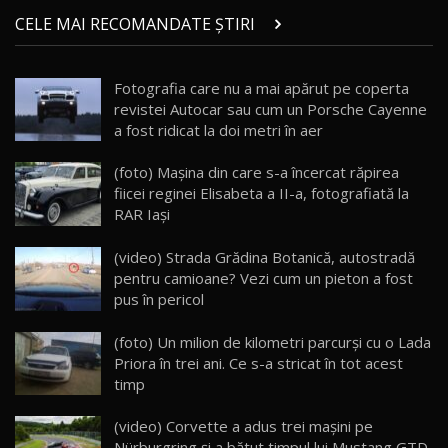
Micul BYD Dolphin Surf / Test Drive
CELE MAI RECOMANDATE ȘTIRI
AutoBlog.MD
21
16:59
Fotografia care nu a mai apărut pe coperta
Noua Mazda 6e / Test Drive AutoBlog.MD
revistei Autocar sau cum un Porsche Cayenne
26:59
22
a fost ridicat la doi metri în aer
Lynk & Co 01 / Test Drive AutoBlog.MD
(foto) Mașina din care s-a încercat răpirea
25:19
23
fiicei reginei Elisabeta a II-a, fotografiată la
RAR Iași
ZEEKR 009: Cel mai Performant și Confortabil
(video) Strada Grădina Botanică, autostradă
Van Electric Testat în Moldova / AutoBlog.MD
24
pentru camioane? Vezi cum un pieton a fost
26:38
pus în pericol
Land Rover Defender OCTA Edition One: Cel
(foto) Un milion de kilometri parcurşi cu o Lada
mai Exclusiv și Puternic Defender Testat în
25
32:21
Moldova
Priora în trei ani. Ce s-a stricat în tot acest
timp
Porsche 911 Spirit 70 / Test Drive
AutoBlog.MD
26
(video) Corvette a adus trei mașini pe
10:57
Nürburgring și a bătut timpul lui Mustang GTD.