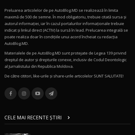
Preluarea articolelor de pe AutoBlog.MD se realizează în limita
Mercedes-AMG E 53 HYBRID 4MATIC+ / Test
maximă de 500 de semne. În mod obligatoriu, trebuie citată sursa și
Drive AutoBlog.MD
10
autorul informației, iar în cazul portalurilor informaționale trebuie
16:27
indicat și linkul direct (ACTIV) la sursă în lead. Prelucarea integrală se
poate realiza doar în condițiile unui acord încheiat cu redacţia
Noul Volvo ES90 / Test Drive AutoBlog.MD
AutoBlog.MD.
27:58
11
Materialele de pe AutoBlog.MD sunt protejate de Legea 139 privind
dreptul de autor și drepturile conexe, inclusiv de Codul Deontologic
Noul MG HS / Test Drive AutoBlog.MD
al Jurnalistului din Republica Moldova.
16:48
12
De către cititori, like-urile şi share-urile articolelor SUNT SALUTATE!
ROX 01: Test drive cu noul SUV chinezesc care
combină aventura cu luxul / AutoBlog.MD
13
36:08
ZEEKR 9X în Moldova: Am condus gigantul
chinez care face lumea să se întoarcă după el
14
CELE MAI RECENTE ȘTIRI
17:27
/ AutoBlog.MD
Noua Mazda CX-5 / Test Drive AutoBlog.MD