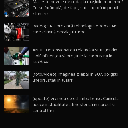
Mai este nevoie de rodaj la mașinile moderne?
14:37
15
Ce se întâmplă, de fapt, sub capotă în primii
kilometri
Cum merge? Škoda Octavia 4×4 DSG facelift //
AutoBlogMD
(video) SRT prezintă tehnologia eBoost Air
16
13:10
care elimină decalajul turbo
Lotus Eletre R / Test Drive AutoBlog.MD
20:06
17
ANRE: Detensionarea relativă a situației din
Golf influențează prețurile la carburanți în
Moldova
Va fi modelul nr.1 BYD în Moldova? BYD Seal U
DM-i / Test Drive AutoBlog.MD
18
(foto/video) Imaginea zilei: Și în SUA polițiștii
30:08
uneori „stau în tufari”
Noul Geely EX5 EM-i care a cucerit Moldova
înainte să ajungă în showroom / Test Drive
19
23:36
AutoBlog.MD
(update) Vremea se schimbă brusc: Canicula
aduce instabilitate atmosferică în nordul și
Noul ZEEKR 7X / Test Drive AutoBlog.MD
centrul țării
29:08
20