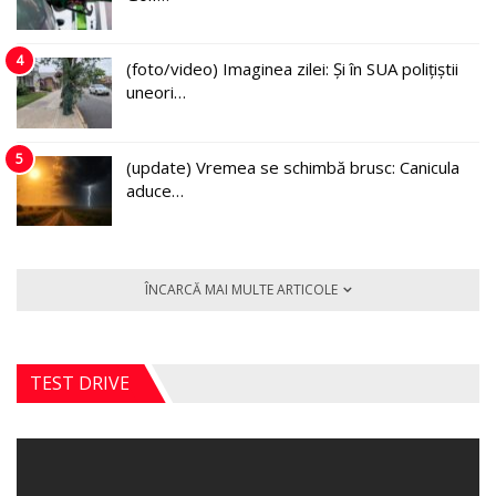
4
(foto/video) Imaginea zilei: Și în SUA polițiștii
uneori…
5
(update) Vremea se schimbă brusc: Canicula
aduce…
ÎNCARCĂ MAI MULTE ARTICOLE
TEST DRIVE