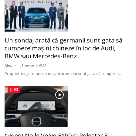
Un sondaj arată că germanii sunt gata să
cumpere maşini chineze în loc de Audi,
BMW sau Mercedes-Benz
Alex
31 ianuarie 2023
Proprietarii germani de mașini premium sunt gata să cumpere
…
ȘTIRI
(video) Noile Volvo EX90 şi Polestar 3,