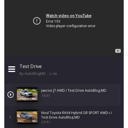
Test Drive
By AutoBlogMD
1
/ 50
Jaecoo J7 AWD / Test Drive AutoBlog.MD
14:41
Noul Toyota RAV4 Hybrid GR SPORT AWD-i /
Test Drive AutoBlog.MD
2
24:41