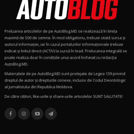
Noul Geely EX2 / Test Drive AutoBlog.MD
15:22
9
Preluarea articolelor de pe AutoBlog.MD se realizează în limita
Mercedes-AMG E 53 HYBRID 4MATIC+ / Test
maximă de 500 de semne. În mod obligatoriu, trebuie citată sursa și
Drive AutoBlog.MD
10
autorul informației, iar în cazul portalurilor informaționale trebuie
16:27
indicat și linkul direct (ACTIV) la sursă în lead. Prelucarea integrală se
poate realiza doar în condițiile unui acord încheiat cu redacţia
Noul Volvo ES90 / Test Drive AutoBlog.MD
AutoBlog.MD.
27:58
11
Materialele de pe AutoBlog.MD sunt protejate de Legea 139 privind
dreptul de autor și drepturile conexe, inclusiv de Codul Deontologic
Noul MG HS / Test Drive AutoBlog.MD
al Jurnalistului din Republica Moldova.
16:48
12
De către cititori, like-urile şi share-urile articolelor SUNT SALUTATE!
ROX 01: Test drive cu noul SUV chinezesc care
combină aventura cu luxul / AutoBlog.MD
13
36:08
ZEEKR 9X în Moldova: Am condus gigantul