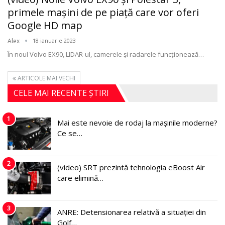
primele maşini de pe piaţă care vor oferi
Google HD map
Alex
18 ianuarie 2023
În noul Volvo EX90, LIDAR-ul, camerele și radarele funcționează
…
ARTICOLE MAI VECHI
CELE MAI RECENTE ȘTIRI
1
Mai este nevoie de rodaj la mașinile moderne?
Ce se…
2
(video) SRT prezintă tehnologia eBoost Air
care elimină…
3
ANRE: Detensionarea relativă a situației din
Golf…