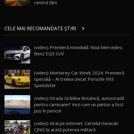
Noul ZEEKR 7X / Test Drive AutoBlog.MD
centrul țării
29:08
20
Micul BYD Dolphin Surf / Test Drive
CELE MAI RECOMANDATE ȘTIRI
AutoBlog.MD
21
16:59
(video) Premieră mondială: Noul Mercedes-
Noua Mazda 6e / Test Drive AutoBlog.MD
Benz EQS SUV
26:59
22
Lynk & Co 01 / Test Drive AutoBlog.MD
(video) Monterey Car Week 2024: Premieră
25:19
23
specială – Al treilea unicat Porsche 993
Speedster
ZEEKR 009: Cel mai Performant și Confortabil
(video) Strada Grădina Botanică, autostradă
Van Electric Testat în Moldova / AutoBlog.MD
24
pentru camioane? Vezi cum un pieton a fost
26:38
pus în pericol
Land Rover Defender OCTA Edition One: Cel
(video) Viral pe internet. Cartelul mexican
mai Exclusiv și Puternic Defender Testat în
25
32:21
Moldova
CJNG îşi arată puterea militară