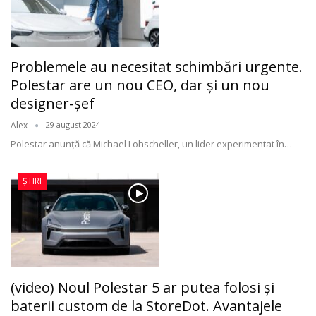
Problemele au necesitat schimbări urgente.
Polestar are un nou CEO, dar și un nou
designer-șef
Alex
29 august 2024
Polestar anunță că Michael Lohscheller, un lider experimentat în
…
ȘTIRI
(video) Noul Polestar 5 ar putea folosi și
baterii custom de la StoreDot. Avantajele