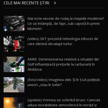
chinez care face lumea să se întoarcă după el
14
CELE MAI RECENTE ȘTIRI
17:27
/ AutoBlog.MD
Noua Mazda CX-5 / Test Drive AutoBlog.MD
Mai este nevoie de rodaj la mașinile moderne?
14:37
15
Ce se întâmplă, de fapt, sub capotă în primii
kilometri
Cum merge? Škoda Octavia 4×4 DSG facelift //
AutoBlogMD
(video) SRT prezintă tehnologia eBoost Air
16
13:10
care elimină decalajul turbo
Lotus Eletre R / Test Drive AutoBlog.MD
20:06
17
ANRE: Detensionarea relativă a situației din
Golf influențează prețurile la carburanți în
Moldova
Va fi modelul nr.1 BYD în Moldova? BYD Seal U
DM-i / Test Drive AutoBlog.MD
18
(foto/video) Imaginea zilei: Și în SUA polițiștii
30:08
uneori „stau în tufari”
Noul Geely EX5 EM-i care a cucerit Moldova
înainte să ajungă în showroom / Test Drive
19
23:36
AutoBlog.MD
(update) Vremea se schimbă brusc: Canicula
aduce instabilitate atmosferică în nordul și