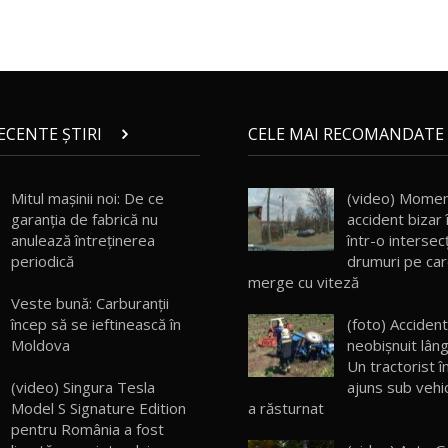
RECENTE ȘTIRI
CELE MAI RECOMANDATE 
Mitul mașinii noi: De ce
(video) Momen
garanția de fabrică nu
accident bizar 
anulează întreținerea
într-o intersec
periodică
drumuri pe car
merge cu viteză
Veste bună: Carburanții
încep să se ieftinească în
(foto) Acciden
Moldova
neobişnuit lân
Un tractorist 
ajuns sub vehic
(video) Singura Tesla
a răsturnat
Model S Signature Edition
pentru România a fost