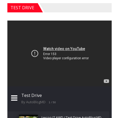
TEST DRIVE
Test Drive
By AutoBlogMD
1
/ 50
Jaecoo J7 AWD / Test Drive AutoBlog.MD