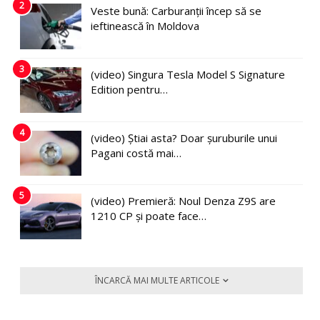
2
Veste bună: Carburanții încep să se
ieftinească în Moldova
3
(video) Singura Tesla Model S Signature
Edition pentru…
4
(video) Știai asta? Doar șuruburile unui
Pagani costă mai…
5
(video) Premieră: Noul Denza Z9S are
1210 CP și poate face…
ÎNCARCĂ MAI MULTE ARTICOLE