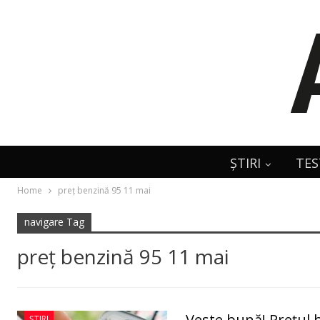
ȘTIRI
TES
Home
preţ benzină 95 11 mai
navigare Tag
preţ benzină 95 11 mai
Veste bună! Preţul 
ȘTIRI