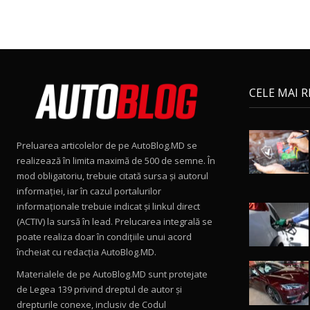
CELE MAI 
Preluarea articolelor de pe AutoBlog.MD se
realizează în limita maximă de 500 de semne. În
mod obligatoriu, trebuie citată sursa și autorul
informației, iar în cazul portalurilor
informaționale trebuie indicat și linkul direct
(ACTIV) la sursă în lead. Prelucarea integrală se
poate realiza doar în condițiile unui acord
încheiat cu redacţia AutoBlog.MD.
Materialele de pe AutoBlog.MD sunt protejate
de Legea 139 privind dreptul de autor și
drepturile conexe, inclusiv de Codul