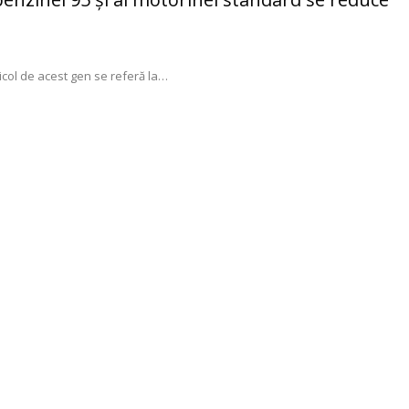
col de acest gen se referă la
…