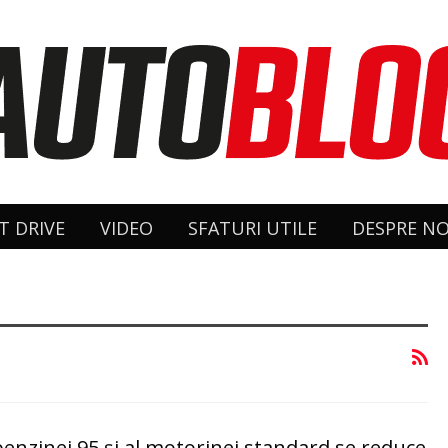
T DRIVE
VIDEO
SFATURI UTILE
DESPRE NO
benzinei 95 şi al motorinei standard se reduce