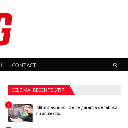
I
CONTACT
CELE MAI RECENTE ȘTIRI
1
Mitul mașinii noi: De ce garanția de fabrică
nu anulează…