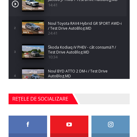
14:41
Noul Toyota RAV4 Hybrid GR SPORT AWD-i
/ Test Drive AutoBlog.MD
2
24:41
Škoda Kodiaq iV PHEV - cât consumă?! /
Test Drive AutoBlog.MD
3
10:34
Noul BYD ATTO 2 DM-i / Test Drive
AutoBlog.MD
4
17:35
Noul Mercedes-Benz S-Class facelift (S 580
REȚELE DE SOCIALIZARE
4MATIC V223) / Test Drive AutoBlog.MD
5
27:33
HAVAL H5 / Test Drive AutoBlog.MD
11:58
6