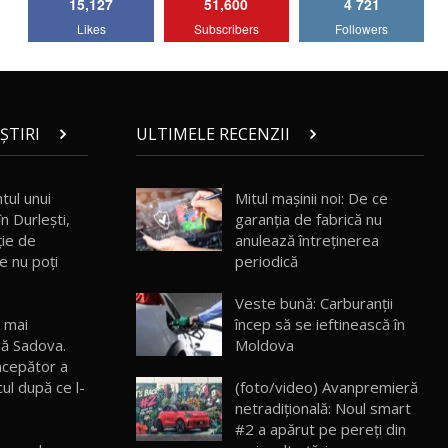
15,127
51,600
4 721
Lotus Emira Turbo SE / Test Drive
Likes
Subscribers
Followers
AutoBlog.MD
7
24:06
Noul Škoda Kodiaq RS / Test Drive
AutoBlog.MD în premieră națională
8
15:08
ȘTIRI
ULTIMELE RECENZII
Noul Geely EX2 / Test Drive AutoBlog.MD
15:22
9
tul unui
Mitul mașinii noi: De ce
în Durlești,
garanția de fabrică nu
ție de
anulează întreținerea
Mercedes-AMG E 53 HYBRID 4MATIC+ /
e nu poți
periodică
Test Drive AutoBlog.MD
10
16:27
Veste bună: Carburanții
t mai
încep să se ieftinească în
Noul Volvo ES90 / Test Drive AutoBlog.MD
gă Sadova.
Moldova
27:58
11
începător a
ul după ce l-
(foto/video) Avanpremieră
netradițională: Noul smart
Noul MG HS / Test Drive AutoBlog.MD
16:48
12
#2 a apărut pe pereți din