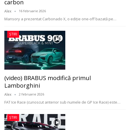
carbon
Alex
16 februarie 2026
Mansory a prezentat Carbonado X, o ediție one-off bazată pe
…
ȘTIRI
(video) BRABUS modifică primul
Lamborghini
Alex
2 februarie 2026
FAT Ice Race (cunoscut anterior sub numele de GP Ice Race) este
…
ȘTIRI