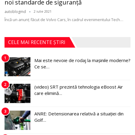
noi standarde de siguranță
autoblogmd
2 iulie 2021
Încă un anunţ făcut de Volvo Cars, în cadrul evenimentului Tech
…
CELE MAI RECENTE ȘTIRI
1
Mai este nevoie de rodaj la mașinile moderne?
Ce se…
2
(video) SRT prezintă tehnologia eBoost Air
care elimină…
3
ANRE: Detensionarea relativă a situației din
Golf…