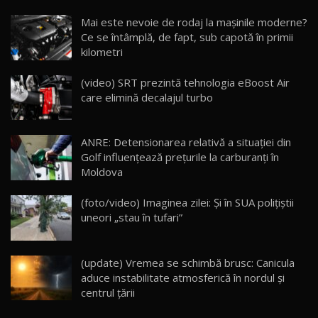
Noua Mazda CX-5 / Test Drive AutoBlog.MD
Mai este nevoie de rodaj la mașinile moderne?
14:37
15
Ce se întâmplă, de fapt, sub capotă în primii
kilometri
Cum merge? Škoda Octavia 4×4 DSG facelift //
AutoBlogMD
(video) SRT prezintă tehnologia eBoost Air
16
13:10
care elimină decalajul turbo
Lotus Eletre R / Test Drive AutoBlog.MD
20:06
17
ANRE: Detensionarea relativă a situației din
Golf influențează prețurile la carburanți în
Moldova
Va fi modelul nr.1 BYD în Moldova? BYD Seal U
DM-i / Test Drive AutoBlog.MD
18
(foto/video) Imaginea zilei: Și în SUA polițiștii
30:08
uneori „stau în tufari”
Noul Geely EX5 EM-i care a cucerit Moldova
înainte să ajungă în showroom / Test Drive
19
23:36
AutoBlog.MD
(update) Vremea se schimbă brusc: Canicula
aduce instabilitate atmosferică în nordul și
Noul ZEEKR 7X / Test Drive AutoBlog.MD
centrul țării
29:08
20