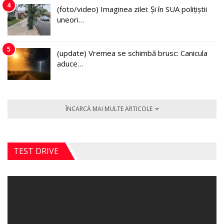
4
(foto/video) Imaginea zilei: Și în SUA polițiștii
uneori…
5
(update) Vremea se schimbă brusc: Canicula
aduce…
ÎNCARCĂ MAI MULTE ARTICOLE
TEST DRIVE