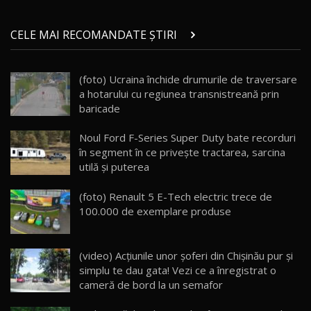
Micul BYD Dolphin Surf / Test Drive
CELE MAI RECOMANDATE ȘTIRI
AutoBlog.MD
21
16:59
(foto) Ucraina închide drumurile de traversare
Noua Mazda 6e / Test Drive AutoBlog.MD
a hotarului cu regiunea transnistreană prin
26:59
22
baricade
Lynk & Co 01 / Test Drive AutoBlog.MD
Noul Ford F-Series Super Duty bate recorduri
25:19
23
în segment în ce priveşte tractarea, sarcina
utilă şi puterea
ZEEKR 009: Cel mai Performant și Confortabil
(foto) Renault 5 E-Tech electric trece de
Van Electric Testat în Moldova / AutoBlog.MD
24
100.000 de exemplare produse
26:38
Land Rover Defender OCTA Edition One: Cel
(video) Acțiunile unor şoferi din Chişinău pur şi
mai Exclusiv și Puternic Defender Testat în
25
32:21
Moldova
simplu te dau gata! Vezi ce a înregistrat o
cameră de bord la un semafor
Porsche 911 Spirit 70 / Test Drive
AutoBlog.MD
26