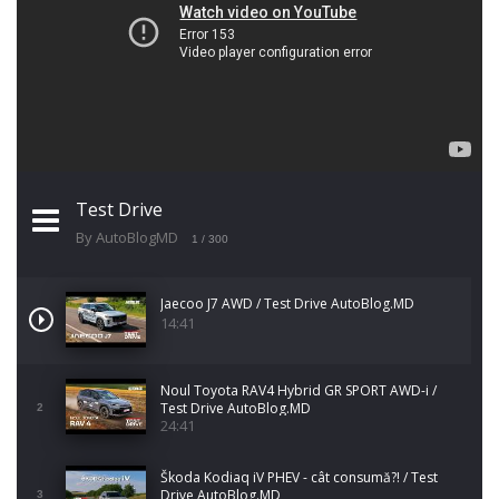
Test Drive
By AutoBlogMD
1
/ 300
Jaecoo J7 AWD / Test Drive AutoBlog.MD
14:41
Noul Toyota RAV4 Hybrid GR SPORT AWD-i /
Test Drive AutoBlog.MD
2
24:41
Škoda Kodiaq iV PHEV - cât consumă?! / Test
Drive AutoBlog.MD
3