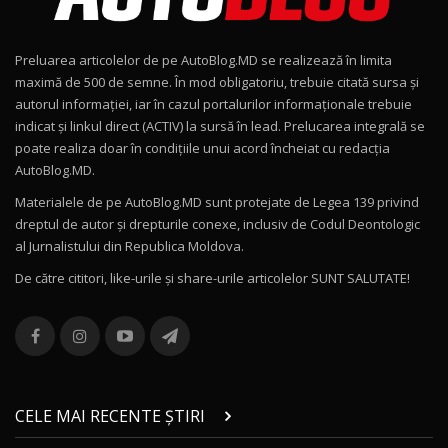
Noul Geely EX2 / Test Drive AutoBlog.MD
15:22
9
Preluarea articolelor de pe AutoBlog.MD se realizează în limita
Mercedes-AMG E 53 HYBRID 4MATIC+ / Test
maximă de 500 de semne. În mod obligatoriu, trebuie citată sursa și
Drive AutoBlog.MD
10
autorul informației, iar în cazul portalurilor informaționale trebuie
16:27
indicat și linkul direct (ACTIV) la sursă în lead. Prelucarea integrală se
poate realiza doar în condițiile unui acord încheiat cu redacţia
Noul Volvo ES90 / Test Drive AutoBlog.MD
AutoBlog.MD.
27:58
11
Materialele de pe AutoBlog.MD sunt protejate de Legea 139 privind
dreptul de autor și drepturile conexe, inclusiv de Codul Deontologic
Noul MG HS / Test Drive AutoBlog.MD
al Jurnalistului din Republica Moldova.
16:48
12
De către cititori, like-urile şi share-urile articolelor SUNT SALUTATE!
ROX 01: Test drive cu noul SUV chinezesc care
combină aventura cu luxul / AutoBlog.MD
13
36:08
ZEEKR 9X în Moldova: Am condus gigantul
chinez care face lumea să se întoarcă după el
14
CELE MAI RECENTE ȘTIRI
17:27
/ AutoBlog.MD