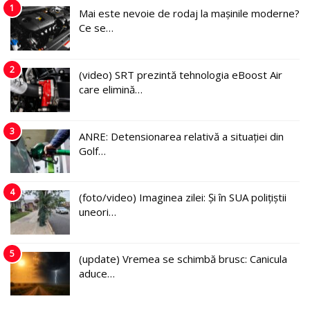
1
Mai este nevoie de rodaj la mașinile moderne?
Ce se…
2
(video) SRT prezintă tehnologia eBoost Air
care elimină…
3
ANRE: Detensionarea relativă a situației din
Golf…
4
(foto/video) Imaginea zilei: Și în SUA polițiștii
uneori…
5
(update) Vremea se schimbă brusc: Canicula
aduce…