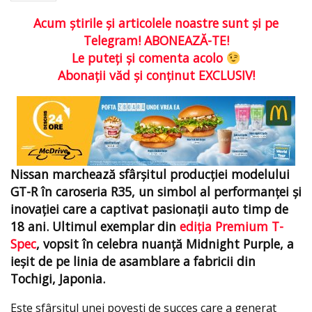
Acum ştirile şi articolele noastre sunt şi pe
Telegram! ABONEAZĂ-TE!
Le puteţi şi comenta acolo
Abonaţii văd şi conţinut EXCLUSIV!
Nissan marchează sfârșitul producției modelului
GT-R în caroseria R35, un simbol al performanței și
inovației care a captivat pasionații auto timp de
18 ani. Ultimul exemplar din
ediția Premium T-
Spec
, vopsit în celebra nuanță Midnight Purple, a
ieșit de pe linia de asamblare a fabricii din
Tochigi, Japonia.
Este sfârșitul unei povești de succes care a generat