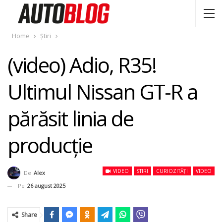
Home
Știri
(video) Adio, R35!
Ultimul Nissan GT-R a
părăsit linia de
producție
VIDEO
ȘTIRI
CURIOZITĂȚI
VIDEO
De
Alex
Pe
26 august 2025
Share