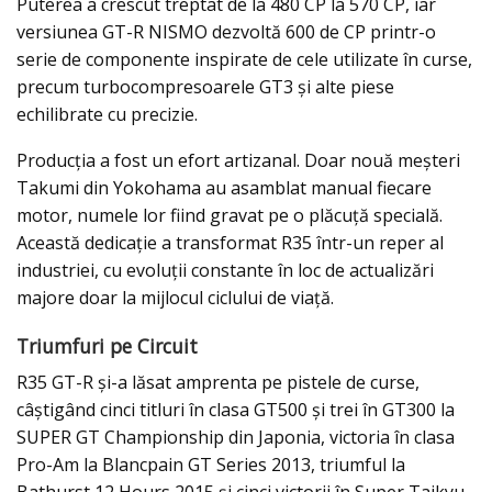
Puterea a crescut treptat de la 480 CP la 570 CP, iar
versiunea GT-R NISMO dezvoltă 600 de CP printr-o
serie de componente inspirate de cele utilizate în curse,
precum turbocompresoarele GT3 și alte piese
echilibrate cu precizie.
Producția a fost un efort artizanal. Doar nouă meșteri
Takumi din Yokohama au asamblat manual fiecare
motor, numele lor fiind gravat pe o plăcuță specială.
Această dedicație a transformat R35 într-un reper al
industriei, cu evoluții constante în loc de actualizări
majore doar la mijlocul ciclului de viață.
Triumfuri pe Circuit
R35 GT-R și-a lăsat amprenta pe pistele de curse,
câștigând cinci titluri în clasa GT500 și trei în GT300 la
SUPER GT Championship din Japonia, victoria în clasa
Pro-Am la Blancpain GT Series 2013, triumful la