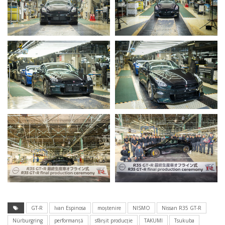
GT-R
Ivan Espinosa
moștenire
NISMO
Nissan R35 GT-R
Nürburgring
performanță
sfârșit producție
TAKUMI
Tsukuba