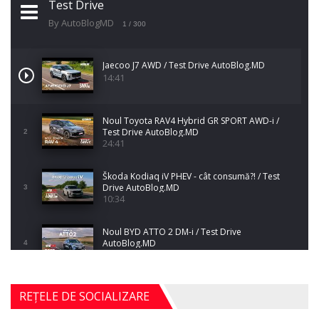
Test Drive
By AutoBlogMD
1
/ 300
Jaecoo J7 AWD / Test Drive AutoBlog.MD
14:41
Noul Toyota RAV4 Hybrid GR SPORT AWD-i /
Test Drive AutoBlog.MD
2
24:41
Škoda Kodiaq iV PHEV - cât consumă?! / Test
Drive AutoBlog.MD
3
10:34
Noul BYD ATTO 2 DM-i / Test Drive
AutoBlog.MD
4
17:35
Noul Mercedes-Benz S-Class facelift (S 580
REȚELE DE SOCIALIZARE
4MATIC V223) / Test Drive AutoBlog.MD
5
27:33