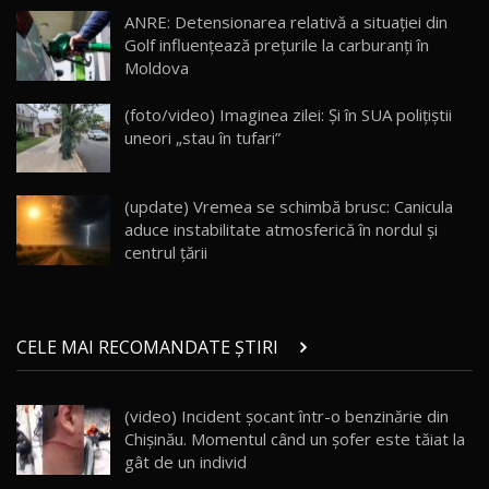
20:06
17
ANRE: Detensionarea relativă a situației din
Golf influențează prețurile la carburanți în
Moldova
Va fi modelul nr.1 BYD în Moldova? BYD Seal U
DM-i / Test Drive AutoBlog.MD
18
(foto/video) Imaginea zilei: Și în SUA polițiștii
30:08
uneori „stau în tufari”
Noul Geely EX5 EM-i care a cucerit Moldova
înainte să ajungă în showroom / Test Drive
19
23:36
AutoBlog.MD
(update) Vremea se schimbă brusc: Canicula
aduce instabilitate atmosferică în nordul și
Noul ZEEKR 7X / Test Drive AutoBlog.MD
centrul țării
29:08
20
Micul BYD Dolphin Surf / Test Drive
CELE MAI RECOMANDATE ȘTIRI
AutoBlog.MD
21
16:59
(video) Incident şocant într-o benzinărie din
Noua Mazda 6e / Test Drive AutoBlog.MD
Chişinău. Momentul când un şofer este tăiat la
26:59
22
gât de un individ