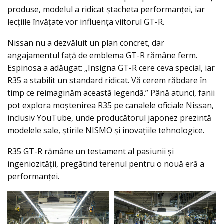
produse, modelul a ridicat ștacheta performanței, iar
lecțiile învățate vor influența viitorul GT-R.
Nissan nu a dezvăluit un plan concret, dar
angajamentul față de emblema GT-R rămâne ferm.
Espinosa a adăugat: „Insigna GT-R cere ceva special, iar
R35 a stabilit un standard ridicat. Vă cerem răbdare în
timp ce reimaginăm această legendă.” Până atunci, fanii
pot explora moștenirea R35 pe canalele oficiale Nissan,
inclusiv YouTube, unde producătorul japonez prezintă
modelele sale, știrile NISMO și inovațiile tehnologice.
R35 GT-R rămâne un testament al pasiunii și
ingeniozității, pregătind terenul pentru o nouă eră a
performanței.