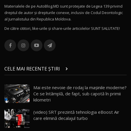
Materialele de pe AutoBlog.MD sunt protejate de Legea 139 privind
dreptul de autor și drepturile conexe, inclusiv de Codul Deontologic
Noul MG HS / Test Drive AutoBlog.MD
al Jurnalistului din Republica Moldova.
16:48
12
De către cititori, like-urile şi share-urile articolelor SUNT SALUTATE!
ROX 01: Test drive cu noul SUV chinezesc care
combină aventura cu luxul / AutoBlog.MD
13
36:08
ZEEKR 9X în Moldova: Am condus gigantul
chinez care face lumea să se întoarcă după el
14
CELE MAI RECENTE ȘTIRI
17:27
/ AutoBlog.MD
Noua Mazda CX-5 / Test Drive AutoBlog.MD
Mai este nevoie de rodaj la mașinile moderne?
14:37
15
Ce se întâmplă, de fapt, sub capotă în primii
kilometri
Cum merge? Škoda Octavia 4×4 DSG facelift //
AutoBlogMD
(video) SRT prezintă tehnologia eBoost Air
16
13:10
care elimină decalajul turbo
Lotus Eletre R / Test Drive AutoBlog.MD