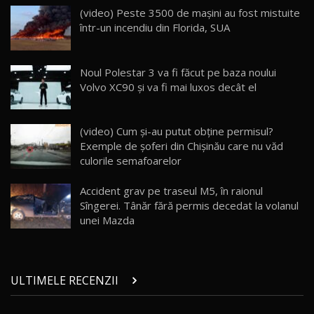
Lynk & Co 01 / Test Drive AutoBlog.MD
(video) Peste 3500 de maşini au fost mistuite
25:19
23
într-un incendiu din Florida, SUA
ZEEKR 009: Cel mai Performant și Confortabil
Noul Polestar 3 va fi făcut pe baza noului
Van Electric Testat în Moldova / AutoBlog.MD
24
Volvo XC90 şi va fi mai luxos decât el
26:38
Land Rover Defender OCTA Edition One: Cel
(video) Cum şi-au putut obţine permisul?
mai Exclusiv și Puternic Defender Testat în
25
32:21
Moldova
Exemple de şoferi din Chişinău care nu văd
culorile semafoarelor
Porsche 911 Spirit 70 / Test Drive
AutoBlog.MD
26
Accident grav pe traseul M5, în raionul
10:57
Sîngerei. Tânăr fără permis decedat la volanul
unei Mazda
Test Drive: Noile modele FENDT! Cum e să
conduci un tractor?!
27
22:49
ULTIMELE RECENZII
Noul Geely Monjaro 2025! Mai ieftin și mai
dotat / Test Drive AutoBlog.MD
28
23:05