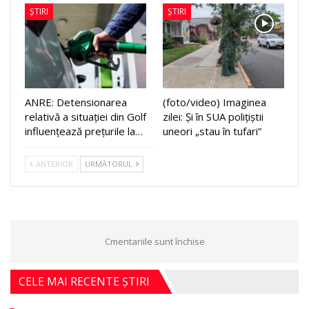
ȘTIRI
ȘTIRI
ANRE: Detensionarea
(foto/video) Imaginea
relativă a situației din Golf
zilei: Și în SUA polițiștii
influențează prețurile la…
uneori „stau în tufari”
ANTERIOR
URMĂTORUL
Cmentariile sunt închise
CELE MAI RECENTE ȘTIRI