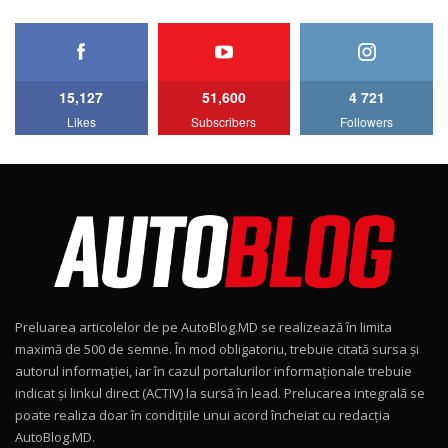
HAVAL H5 / Test Drive AutoBlog.MD
11:58
6
15,127
51,600
4 721
Lotus Emira Turbo SE / Test Drive
Likes
Subscribers
Followers
AutoBlog.MD
7
24:06
Noul Škoda Kodiaq RS / Test Drive
AutoBlog.MD în premieră națională
8
15:08
Noul Geely EX2 / Test Drive AutoBlog.MD
15:22
9
Preluarea articolelor de pe AutoBlog.MD se realizează în limita
Mercedes-AMG E 53 HYBRID 4MATIC+ / Test
maximă de 500 de semne. În mod obligatoriu, trebuie citată sursa și
Drive AutoBlog.MD
10
autorul informației, iar în cazul portalurilor informaționale trebuie
16:27
indicat și linkul direct (ACTIV) la sursă în lead. Prelucarea integrală se
poate realiza doar în condițiile unui acord încheiat cu redacţia
Noul Volvo ES90 / Test Drive AutoBlog.MD
AutoBlog.MD.
27:58
11