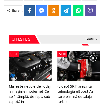
Share
CITEȘTE ȘI
Toate
ȘTIRI
ȘTIRI
Mai este nevoie de rodaj
(video) SRT prezintă
la mașinile moderne? Ce
tehnologia eBoost Air
se întâmplă, de fapt, sub
care elimină decalajul
capotă în…
turbo