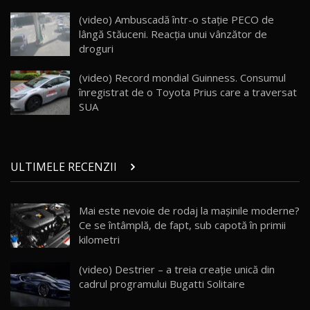
Land Rover Defender OCTA Edition One: Cel
(video) Ambuscadă într-o stație PECO de
mai Exclusiv și Puternic Defender Testat în
25
32:21
Moldova
lângă Stăuceni. Reacția unui vânzător de
droguri
Porsche 911 Spirit 70 / Test Drive
AutoBlog.MD
26
(video) Record mondial Guinness. Consumul
10:57
înregistrat de o Toyota Prius care a traversat
SUA
Test Drive: Noile modele FENDT! Cum e să
conduci un tractor?!
27
22:49
ULTIMELE RECENZII
Noul Geely Monjaro 2025! Mai ieftin și mai
dotat / Test Drive AutoBlog.MD
28
23:05
Mai este nevoie de rodaj la mașinile moderne?
Ce se întâmplă, de fapt, sub capotă în primii
ZEEKR 9X - PRIMUL TEST DRIVE ÎN ROMÂNĂ!
CUM SE CONDUCE?
29
kilometri
33:40
(video) Destrier – a treia creație unică din
Primele impresii despre BYD Seal U DM-i,
cadrul programului Bugatti Solitaire
Sealion 7 și Seal 5 DM-i / Test Drive
30
10:58
AutoBlog.MD