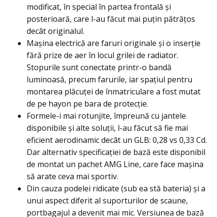
modificat, în special în partea frontală şi
posterioară, care l-au făcut mai puţin pătrăţos
decât originalul.
Mașina electrică are faruri originale și o inserţie
fără prize de aer în locul grilei de radiator.
Stopurile sunt conectate printr-o bandă
luminoasă, precum farurile, iar spaţiul pentru
montarea plăcuţei de înmatriculare a fost mutat
de pe hayon pe bara de protecţie.
Formele-i mai rotunjite, împreună cu jantele
disponibile şi alte soluţii, l-au făcut să fie mai
eficient aerodinamic decât un GLB: 0,28 vs 0,33 Cd.
Dar alternativ specificației de bază este disponibil
de montat un pachet AMG Line, care face maşina
să arate ceva mai sportiv.
Din cauza podelei ridicate (sub ea stă bateria) și a
unui aspect diferit al suporturilor de scaune,
portbagajul a devenit mai mic. Versiunea de bază