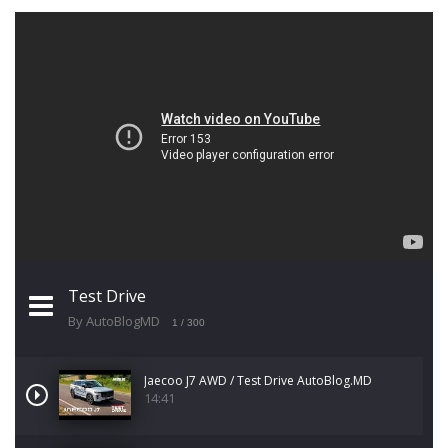
Test Drive
By AutoBlogMD
1
/ 300
Jaecoo J7 AWD / Test Drive AutoBlog.MD
14:41