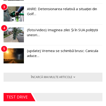
3
ANRE: Detensionarea relativă a situației din
Golf…
4
(foto/video) Imaginea zilei: Și în SUA polițiștii
uneori…
5
(update) Vremea se schimbă brusc: Canicula
aduce…
ÎNCARCĂ MAI MULTE ARTICOLE
TEST DRIVE