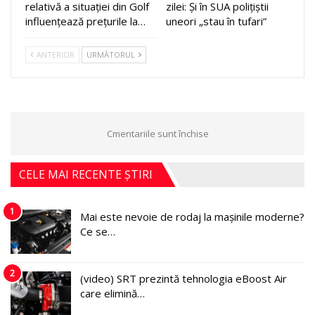
relativă a situației din Golf
zilei: Și în SUA polițiștii
influențează prețurile la…
uneori „stau în tufari”
ANTERIOR
URMĂTORUL
Cmentariile sunt închise
CELE MAI RECENTE ȘTIRI
1
Mai este nevoie de rodaj la mașinile moderne?
Ce se…
2
(video) SRT prezintă tehnologia eBoost Air
care elimină…