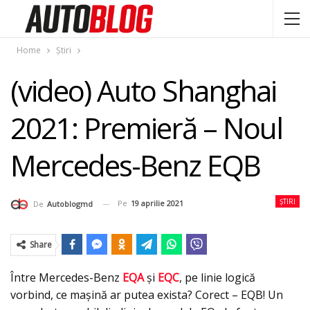
Home
Știri
(video) Auto Shanghai
2021: Premieră – Noul
Mercedes-Benz EQB
ȘTIRI
Pe
19 aprilie 2021
De
Autoblogmd
Share
Între Mercedes-Benz
EQA
şi
EQC
, pe linie logică
vorbind, ce maşină ar putea exista? Corect – EQB! Un