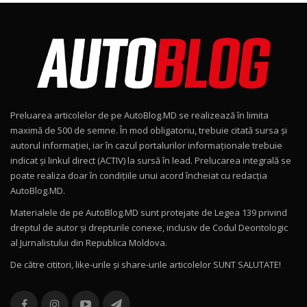
Noul Škoda Kodiaq RS / Test Drive
AutoBlog.MD în premieră națională
8
15:08
Noul Geely EX2 / Test Drive AutoBlog.MD
15:22
9
Preluarea articolelor de pe AutoBlog.MD se realizează în limita
Mercedes-AMG E 53 HYBRID 4MATIC+ / Test
maximă de 500 de semne. În mod obligatoriu, trebuie citată sursa și
Drive AutoBlog.MD
10
autorul informației, iar în cazul portalurilor informaționale trebuie
16:27
indicat și linkul direct (ACTIV) la sursă în lead. Prelucarea integrală se
poate realiza doar în condițiile unui acord încheiat cu redacţia
Noul Volvo ES90 / Test Drive AutoBlog.MD
AutoBlog.MD.
27:58
11
Materialele de pe AutoBlog.MD sunt protejate de Legea 139 privind
dreptul de autor și drepturile conexe, inclusiv de Codul Deontologic
Noul MG HS / Test Drive AutoBlog.MD
al Jurnalistului din Republica Moldova.
16:48
12
De către cititori, like-urile şi share-urile articolelor SUNT SALUTATE!
ROX 01: Test drive cu noul SUV chinezesc care
combină aventura cu luxul / AutoBlog.MD
13