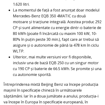
1.620 litri.
La momentul de faţă a fost anunţat doar modelul
Mercedes-Benz EQB 350 4MATIC cu două
motoare și tracțiune integrală. Acestea produc 292
CP și sunt alimentate cu energie dintr-o baterie de
80 kWh (poate fi încărcată cu maxim 100 kW, 10-
80% în puţin peste 30 min.), fapt care ar trebui să
asigure şi o autonomie de până la 478 km în ciclu
WLTP.
Ulterior, mai multe versiuni vor fi disponibile,
inclusiv una de bază EQB 250 cu un singur motor
cu 190 CP şi baterie de 66.5 kWh. Se promite şi una
cu autonomie sporită.
Întreprinderea mixtă Beijing Benz va începe producția
maşinii în specificație chineză în următoarele
săptămâni. Iar în a doua jumătate a anului, producția-i
va începe în Europa în specificație europeană, în