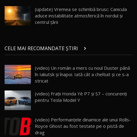
înainte să ajungă în showroom / Test Drive
19
23:36
AutoBlog.MD
(update) Vremea se schimbă brusc: Canicula
aduce instabilitate atmosferică în nordul și
Noul ZEEKR 7X / Test Drive AutoBlog.MD
centrul țării
29:08
20
Micul BYD Dolphin Surf / Test Drive
CELE MAI RECOMANDATE ȘTIRI
AutoBlog.MD
21
16:59
(video) Un român a mers cu noul Duster până
Noua Mazda 6e / Test Drive AutoBlog.MD
în Iakutsk și înapoi. Iată cât a cheltuit și ce s-a
26:59
22
stricat
Lynk & Co 01 / Test Drive AutoBlog.MD
(video) Frații Honda Yè P7 și S7 – concurenți
25:19
23
pentru Tesla Model Y
ZEEKR 009: Cel mai Performant și Confortabil
(video) Performanţele dinamice ale unui Rolls-
Van Electric Testat în Moldova / AutoBlog.MD
24
Royce Ghost au fost testate pe o pistă de
26:38
drag