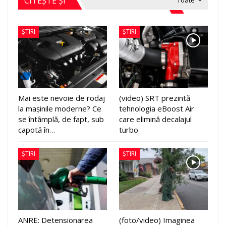
CITEȘTE ȘI
Toate
ȘTIRI
ȘTIRI
Mai este nevoie de rodaj
(video) SRT prezintă
la mașinile moderne? Ce
tehnologia eBoost Air
se întâmplă, de fapt, sub
care elimină decalajul
capotă în…
turbo
ȘTIRI
ȘTIRI
ANRE: Detensionarea
(foto/video) Imaginea