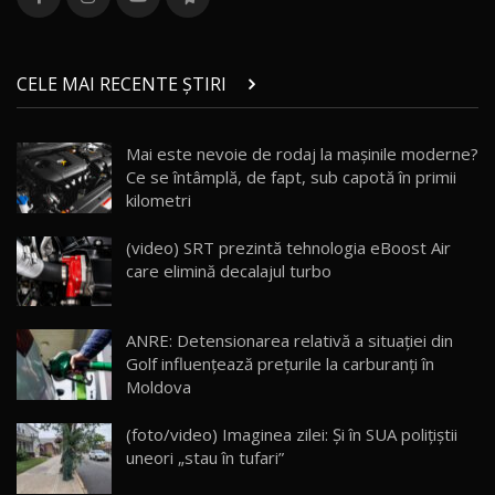
36:08
ZEEKR 9X în Moldova: Am condus gigantul
chinez care face lumea să se întoarcă după el
14
CELE MAI RECENTE ȘTIRI
17:27
/ AutoBlog.MD
Noua Mazda CX-5 / Test Drive AutoBlog.MD
Mai este nevoie de rodaj la mașinile moderne?
14:37
15
Ce se întâmplă, de fapt, sub capotă în primii
kilometri
Cum merge? Škoda Octavia 4×4 DSG facelift //
AutoBlogMD
(video) SRT prezintă tehnologia eBoost Air
16
13:10
care elimină decalajul turbo
Lotus Eletre R / Test Drive AutoBlog.MD
20:06
17
ANRE: Detensionarea relativă a situației din
Golf influențează prețurile la carburanți în
Moldova
Va fi modelul nr.1 BYD în Moldova? BYD Seal U
DM-i / Test Drive AutoBlog.MD
18
(foto/video) Imaginea zilei: Și în SUA polițiștii
30:08
uneori „stau în tufari”
Noul Geely EX5 EM-i care a cucerit Moldova