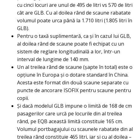
cu cinci locuri are unul de 495 de litri vs 570 de litri
cât are GLB. Cu al doilea rând de scaune rabatate
volumul poate urca până la 1.710 litri (1.805 litri în
GLB).
Pentru o taxă suplimentară, ca și în cazul lui GLB,
al doilea rând de scaune poate fi echipat cu un
sistem de reglare longitudinală a lor, într-un
interval de lungime de 140 mm.
Un al treilea rând de scaune (şapte în total) este o
opțiune în Europa și o dotare standard în China.
Acesta este format din două scaune separate cu
puncte de ancorare ISOFIX pentru scaune pentru
copii.
Și dacă modelul GLB impune o limită de 168 de cm
pasagerilor care urcă pe locurile din al treilea
rând, pe EQB această limită constituie 165 cm.
Volumul portbagajului cu scaunele rabatate din al
treilea rând constituie 465 litri, iar şi cu al doilea –