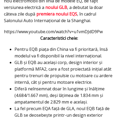
nou electromobil din linia de modele EQ, de fapt
versiunea electrică a
noului GLB
, a debutat la doar
câteva zile după
premiera noului EQS
, în cadrul
Salonului Auto Internaţional de la Shanghai.
https://www.youtube.com/watch?v=u1vmDJdD9Pw
Caracteristici cheie:
Pentru EQB piaţa din China va fi prioritară, însă
modelul va fi disponibil la nivel internaţional.
GLB și EQB au același corp, design interior și
platformă MFA2, care a fost proiectată inițial atât
pentru trenuri de propulsie cu motoare cu ardere
internă, cât și pentru motoare electrice.
Diferă neînsemnat doar în lungime şi înălţime
(4.684/1.667 mm), deşi lăţimea de 1.834 mm şi
ampatamentul de 2.829 mm e acelaşi.
La fel precum EQA faţă de GLA, noul EQB faţă de
GLB se deosebeşte printr-un design exterior