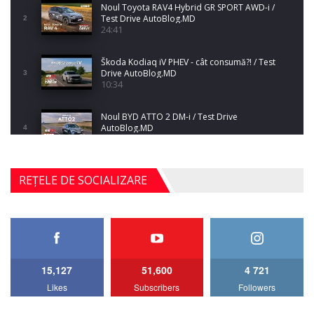
Noul Toyota RAV4 Hybrid GR SPORT AWD-i /
Test Drive AutoBlog.MD
2
24:41
Škoda Kodiaq iV PHEV - cât consumă?! / Test
Drive AutoBlog.MD
3
10:34
Noul BYD ATTO 2 DM-i / Test Drive
AutoBlog.MD
4
17:35
Noul Mercedes-Benz S-Class facelift (S 580
REȚELE DE SOCIALIZARE
4MATIC V223) / Test Drive AutoBlog.MD
5
27:33
HAVAL H5 / Test Drive AutoBlog.MD
11:58
6
15,127
51,600
4 721
Lotus Emira Turbo SE / Test Drive
Likes
Subscribers
Followers
AutoBlog.MD
7
24:06