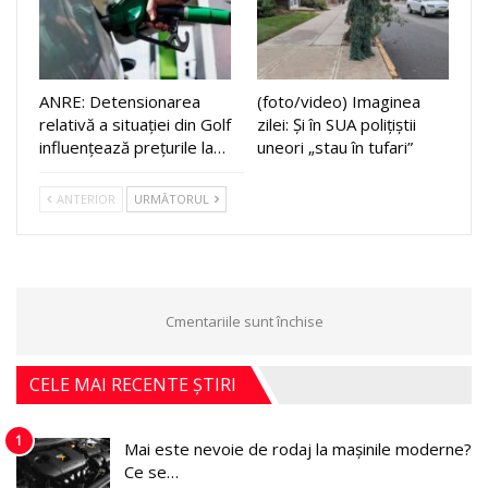
ANRE: Detensionarea
(foto/video) Imaginea
relativă a situației din Golf
zilei: Și în SUA polițiștii
influențează prețurile la…
uneori „stau în tufari”
ANTERIOR
URMĂTORUL
Cmentariile sunt închise
CELE MAI RECENTE ȘTIRI
1
Mai este nevoie de rodaj la mașinile moderne?
Ce se…