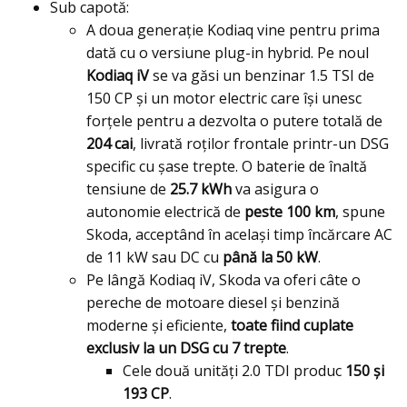
Sub capotă:
A doua generație Kodiaq vine pentru prima
dată cu o versiune plug-in hybrid. Pe noul
Kodiaq iV
se va găsi un benzinar 1.5 TSI de
150 CP și un motor electric care își unesc
forțele pentru a dezvolta o putere totală de
204 cai
, livrată roţilor frontale printr-un DSG
specific cu şase trepte. O baterie de înaltă
tensiune de
25.7 kWh
va asigura o
autonomie electrică de
peste 100 km
, spune
Skoda, acceptând în acelaşi timp încărcare AC
de 11 kW sau DC cu
până la 50 kW
.
Pe lângă Kodiaq iV, Skoda va oferi câte o
pereche de motoare diesel și benzină
moderne și eficiente,
toate fiind cuplate
exclusiv la un DSG cu 7 trepte
.
Cele două unități 2.0 TDI produc
150 și
193 CP
.