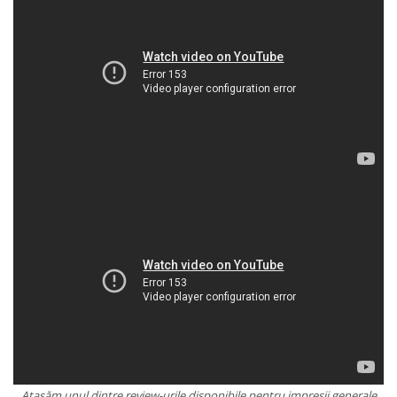
Ataşăm unul dintre review-urile disponibile pentru impresii generale