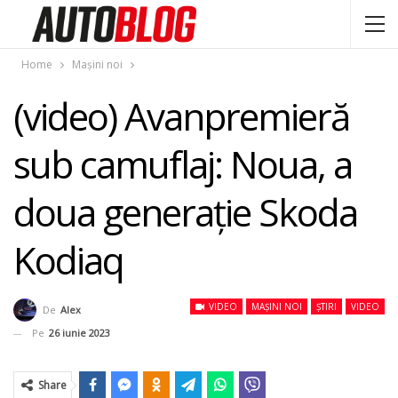
Home
Mașini noi
(video) Avanpremieră
sub camuflaj: Noua, a
doua generaţie Skoda
Kodiaq
VIDEO
MAȘINI NOI
ȘTIRI
VIDEO
De
Alex
Pe
26 iunie 2023
Share