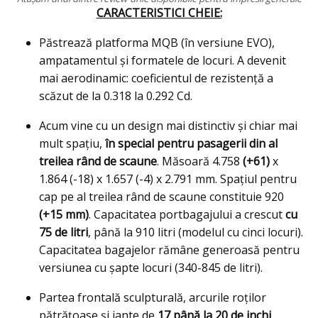
CARACTERISTICI CHEIE:
Păstrează platforma MQB (în versiune EVO),
ampatamentul şi formatele de locuri. A devenit
mai aerodinamic: coeficientul de rezistenţă a
scăzut de la 0.318 la 0.292 Cd.
Acum vine cu un design mai distinctiv și chiar mai
mult spațiu,
în special pentru pasagerii din al
treilea rând de scaune
. Măsoară 4.758
(+61)
x
1.864 (-18) x 1.657 (-4) x 2.791 mm. Spațiul pentru
cap pe al treilea rând de scaune constituie 920
(+15 mm)
. Capacitatea portbagajului a crescut
cu
75 de litri
, până la 910 litri (modelul cu cinci locuri).
Capacitatea bagajelor rămâne generoasă pentru
versiunea cu şapte locuri (340-845 de litri).
Partea frontală sculpturală, arcurile roţilor
pătrăţoase și jante de
17 până la 20 de inchi