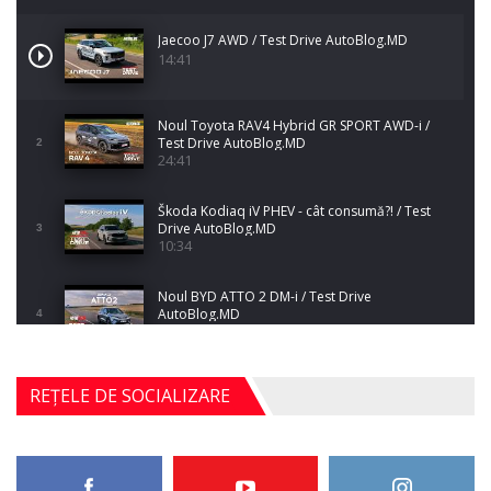
Jaecoo J7 AWD / Test Drive AutoBlog.MD
14:41
Noul Toyota RAV4 Hybrid GR SPORT AWD-i /
Test Drive AutoBlog.MD
2
24:41
Škoda Kodiaq iV PHEV - cât consumă?! / Test
Drive AutoBlog.MD
3
10:34
Noul BYD ATTO 2 DM-i / Test Drive
AutoBlog.MD
4
17:35
Noul Mercedes-Benz S-Class facelift (S 580
REȚELE DE SOCIALIZARE
4MATIC V223) / Test Drive AutoBlog.MD
5
27:33
HAVAL H5 / Test Drive AutoBlog.MD
11:58
6