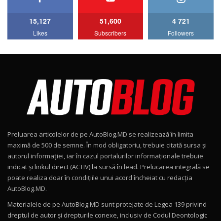
15,127
51,600
4 721
Lotus Emira Turbo SE / Test Drive
Likes
Subscribers
Followers
AutoBlog.MD
7
24:06
Noul Škoda Kodiaq RS / Test Drive
AutoBlog.MD în premieră națională
8
15:08
Noul Geely EX2 / Test Drive AutoBlog.MD
15:22
9
Preluarea articolelor de pe AutoBlog.MD se realizează în limita
Mercedes-AMG E 53 HYBRID 4MATIC+ / Test
maximă de 500 de semne. În mod obligatoriu, trebuie citată sursa și
Drive AutoBlog.MD
10
autorul informației, iar în cazul portalurilor informaționale trebuie
16:27
indicat și linkul direct (ACTIV) la sursă în lead. Prelucarea integrală se
poate realiza doar în condițiile unui acord încheiat cu redacţia
Noul Volvo ES90 / Test Drive AutoBlog.MD
AutoBlog.MD.
27:58
11
Materialele de pe AutoBlog.MD sunt protejate de Legea 139 privind
dreptul de autor și drepturile conexe, inclusiv de Codul Deontologic
Noul MG HS / Test Drive AutoBlog.MD