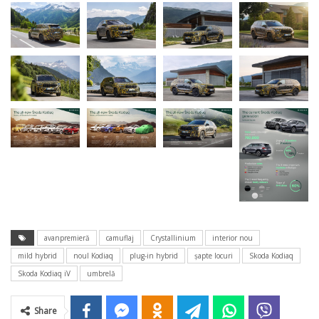
avanpremieră
camuflaj
Crystallinium
interior nou
mild hybrid
noul Kodiaq
plug-in hybrid
şapte locuri
Skoda Kodiaq
Skoda Kodiaq iV
umbrelă
Share