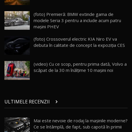
ZEEKR 009: Cel mai Performant și Confortabil
(foto) Premieră: BMW extinde gama de
Van Electric Testat în Moldova / AutoBlog.MD
24
modele Seria 3 pentru a include acum patru
26:38
maşini PHEV
Land Rover Defender OCTA Edition One: Cel
(foto) Crossoverul electric KIA Niro EV va
mai Exclusiv și Puternic Defender Testat în
25
32:21
Moldova
debuta în calitate de concept la expoziţia CES
Porsche 911 Spirit 70 / Test Drive
AutoBlog.MD
26
(video) Cu ce scop, pentru prima dată, Volvo a
10:57
scăpat de la 30 m înălţime 10 maşini noi
Test Drive: Noile modele FENDT! Cum e să
conduci un tractor?!
27
22:49
ULTIMELE RECENZII
Noul Geely Monjaro 2025! Mai ieftin și mai
dotat / Test Drive AutoBlog.MD
28
23:05
Mai este nevoie de rodaj la mașinile moderne?
Ce se întâmplă, de fapt, sub capotă în primii
ZEEKR 9X - PRIMUL TEST DRIVE ÎN ROMÂNĂ!
CUM SE CONDUCE?
29