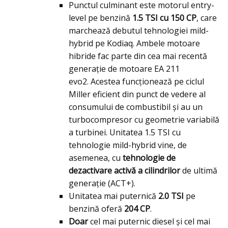
Punctul culminant este motorul entry-
level pe benzină
1.5 TSI cu 150 CP
, care
marchează debutul tehnologiei mild-
hybrid pe Kodiaq. Ambele motoare
hibride fac parte din cea mai recentă
generație de motoare EA 211
evo2. Acestea funcționează pe ciclul
Miller eficient din punct de vedere al
consumului de combustibil și au un
turbocompresor cu geometrie variabilă
a turbinei. Unitatea 1.5 TSI cu
tehnologie mild-hybrid vine, de
asemenea, cu
tehnologie de
dezactivare activă a cilindrilor
de ultimă
generație (ACT+).
Unitatea mai puternică
2.0 TSI
pe
benzină oferă
204 CP
.
Doar
cel mai puternic diesel şi cel mai