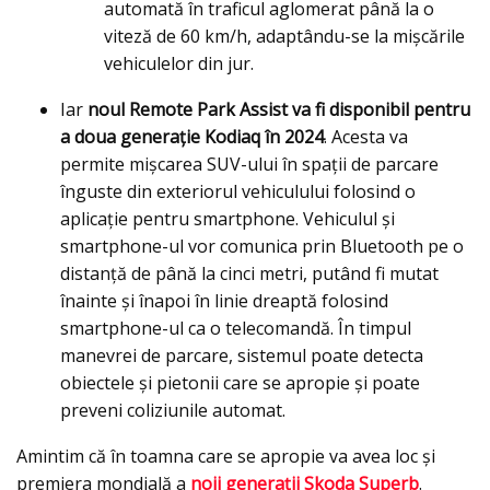
automată în traficul aglomerat până la o
viteză de 60 km/h, adaptându-se la mișcările
vehiculelor din jur.
Iar
noul Remote Park Assist va fi disponibil pentru
a doua generație Kodiaq în 2024
. Acesta va
permite mişcarea SUV-ului în spații de parcare
înguste din exteriorul vehiculului folosind o
aplicație pentru smartphone. Vehiculul și
smartphone-ul vor comunica prin Bluetooth pe o
distanță de până la cinci metri, putând fi mutat
înainte și înapoi în linie dreaptă folosind
smartphone-ul ca o telecomandă. În timpul
manevrei de parcare, sistemul poate detecta
obiectele și pietonii care se apropie și poate
preveni coliziunile automat.
Amintim că în toamna care se apropie va avea loc şi
premiera mondială a
noii generații Skoda Superb
.