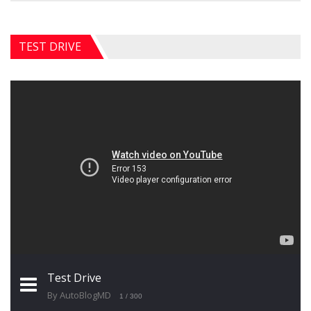
TEST DRIVE
Test Drive
By AutoBlogMD
1
/ 300