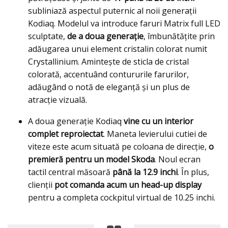
subliniază aspectul puternic al noii generații
Kodiaq. Modelul va introduce faruri Matrix full LED
sculptate,
de a doua generaţie
, îmbunătățite prin
adăugarea unui element cristalin colorat numit
Crystallinium. Amintește de sticla de cristal
colorată, accentuând contururile farurilor,
adăugând o notă de eleganță și un plus de
atracție vizuală.
A doua generație Kodiaq
vine cu un interior
complet reproiectat
. Maneta levierului cutiei de
viteze este acum situată pe coloana de direcție,
o
premieră pentru un model Skoda
. Noul ecran
tactil central măsoară
până la 12.9 inchi
. În plus,
clienții
pot comanda acum un head-up display
pentru a completa cockpitul virtual de 10.25 inchi.