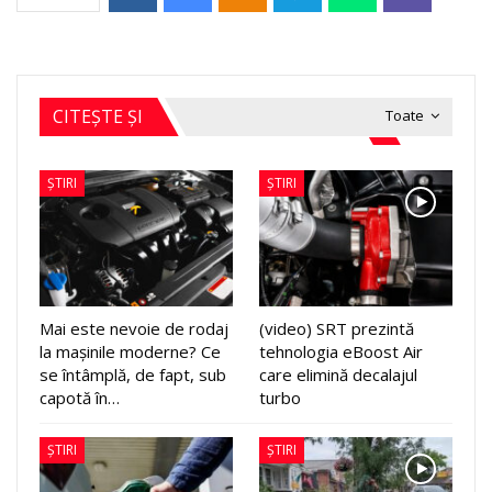
CITEȘTE ȘI
Toate
ȘTIRI
ȘTIRI
Mai este nevoie de rodaj
(video) SRT prezintă
la mașinile moderne? Ce
tehnologia eBoost Air
se întâmplă, de fapt, sub
care elimină decalajul
capotă în…
turbo
ȘTIRI
ȘTIRI