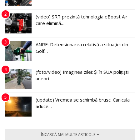
2
(video) SRT prezintă tehnologia eBoost Air
care elimină…
3
ANRE: Detensionarea relativă a situației din
Golf…
4
(foto/video) Imaginea zilei: Și în SUA polițiștii
uneori…
5
(update) Vremea se schimbă brusc: Canicula
aduce…
ÎNCARCĂ MAI MULTE ARTICOLE