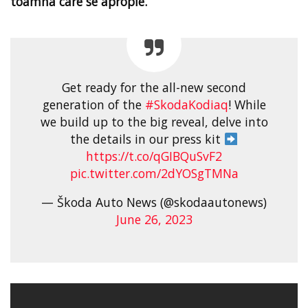
toamna care se apropie.
Get ready for the all-new second
generation of the
#SkodaKodiaq
! While
we build up to the big reveal, delve into
the details in our press kit
https://t.co/qGIBQuSvF2
pic.twitter.com/2dYOSgTMNa
— Škoda Auto News (@skodaautonews)
June 26, 2023