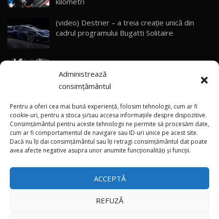
kilometri
33:40
(video) Destrier – a treia creație unică din
Primele impresii despre BYD Seal U DM-i,
cadrul programului Bugatti Solitaire
Sealion 7 și Seal 5 DM-i / Test Drive
30
10:58
AutoBlog.MD
(video) SRT prezintă tehnologia eBoost Air
Noua Toyota Corolla Cross facelift / Test Drive
Administrează
care elimină decalajul turbo
AutoBlog.MD
31
13:56
consimțământul
ANRE: Detensionarea relativă a situației din
Noul Volvo EX90 / Test Drive AutoBlog.MD
Pentru a oferi cea mai bună experiență, folosim tehnologii, cum ar fi
32:06
32
Golf influențează prețurile la carburanți în
cookie-uri, pentru a stoca și/sau accesa informațiile despre dispozitive.
Consimțământul pentru aceste tehnologii ne permite să procesăm date,
Moldova
cum ar fi comportamentul de navigare sau ID-uri unice pe acest site.
Dacă nu îți dai consimțământul sau îți retragi consimțământul dat poate
×
MG RX5 - își merită banii? / Test Drive
(foto/video) Imaginea zilei: Și în SUA polițiștii
avea afecte negative asupra unor anumite funcționalități și funcții.
AutoBlog.MD
33
uneori „stau în tufari”
18:51
ACCEPTĂ
Noul DACIA DUSTER DIESEL! Primul test drive în
română
34
15:39
REFUZĂ
Toate drepturile rezervate © 2026