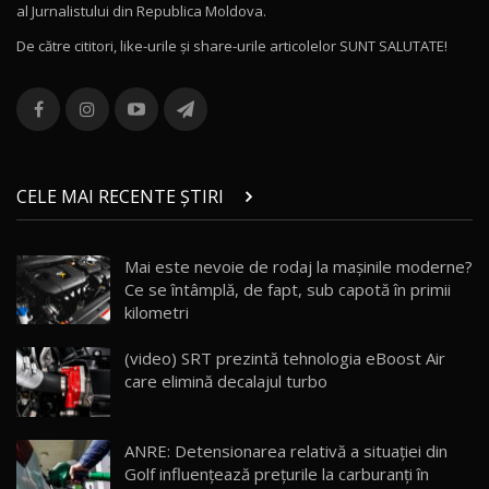
al Jurnalistului din Republica Moldova.
16:48
12
De către cititori, like-urile şi share-urile articolelor SUNT SALUTATE!
ROX 01: Test drive cu noul SUV chinezesc care
combină aventura cu luxul / AutoBlog.MD
13
36:08
ZEEKR 9X în Moldova: Am condus gigantul
chinez care face lumea să se întoarcă după el
14
CELE MAI RECENTE ȘTIRI
17:27
/ AutoBlog.MD
Noua Mazda CX-5 / Test Drive AutoBlog.MD
Mai este nevoie de rodaj la mașinile moderne?
14:37
15
Ce se întâmplă, de fapt, sub capotă în primii
kilometri
Cum merge? Škoda Octavia 4×4 DSG facelift //
AutoBlogMD
(video) SRT prezintă tehnologia eBoost Air
16
13:10
care elimină decalajul turbo
Lotus Eletre R / Test Drive AutoBlog.MD
20:06
17
ANRE: Detensionarea relativă a situației din
Golf influențează prețurile la carburanți în