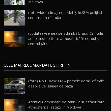
Moldova
Va fi modelul nr.1 BYD în Moldova? BYD Seal U
DM-i / Test Drive AutoBlog.MD
18
(foto/video) Imaginea zilei: Și în SUA polițiștii
30:08
uneori „stau în tufari”
Noul Geely EX5 EM-i care a cucerit Moldova
înainte să ajungă în showroom / Test Drive
19
23:36
AutoBlog.MD
(update) Vremea se schimbă brusc: Canicula
aduce instabilitate atmosferică în nordul și
Noul ZEEKR 7X / Test Drive AutoBlog.MD
centrul țării
29:08
20
Micul BYD Dolphin Surf / Test Drive
CELE MAI RECOMANDATE ȘTIRI
AutoBlog.MD
21
16:59
(foto) Noul BMW XM – primele detalii oficiale
Noua Mazda 6e / Test Drive AutoBlog.MD
despre versiunea de bază
26:59
22
Lynk & Co 01 / Test Drive AutoBlog.MD
Atenție! Combinație de caniculă și instabilitate
25:19
23
atmosferică, astăzi, în Moldova