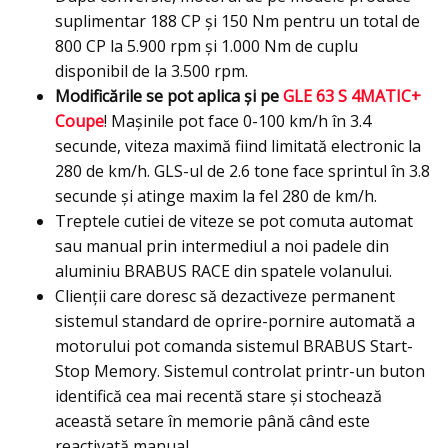
suplimentar 188 CP şi 150 Nm pentru un total de
800 CP la 5.900 rpm şi 1.000 Nm de cuplu
disponibil de la 3.500 rpm.
Modificările se pot aplica şi pe
GLE 63 S 4MATIC+
Coupe
! Maşinile pot face 0-100 km/h în 3.4
secunde, viteza maximă fiind limitată electronic la
280 de km/h. GLS-ul de 2.6 tone face sprintul în 3.8
secunde și atinge maxim la fel 280 de km/h.
Treptele cutiei de viteze se pot comuta automat
sau manual prin intermediul a noi padele din
aluminiu BRABUS RACE din spatele volanului.
Clienţii care doresc să dezactiveze permanent
sistemul standard de oprire-pornire automată a
motorului pot comanda sistemul BRABUS Start-
Stop Memory. Sistemul controlat printr-un buton
identifică cea mai recentă stare și stochează
această setare în memorie până când este
reactivată manual.