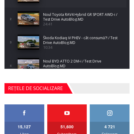
Noul Toyota RAV4 Hybrid GR SPORT AWD-i /
Test Drive AutoBlog.MD
2
24:41
Škoda Kodiaq iV PHEV - cât consumă?! / Test
Drive AutoBlog.MD
3
10:34
Noul BYD ATTO 2 DM-i / Test Drive
AutoBlog.MD
4
17:35
Noul Mercedes-Benz S-Class facelift (S 580
REȚELE DE SOCIALIZARE
4MATIC V223) / Test Drive AutoBlog.MD
5
27:33
HAVAL H5 / Test Drive AutoBlog.MD
11:58
6
15,127
51,600
4 721
Lotus Emira Turbo SE / Test Drive
Likes
Subscribers
Followers