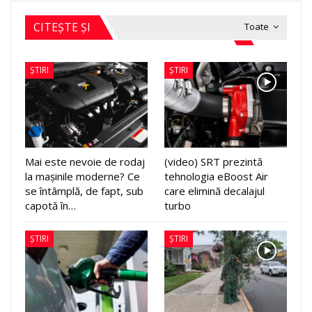
CITEȘTE ȘI
Toate
ȘTIRI
ȘTIRI
Mai este nevoie de rodaj
(video) SRT prezintă
la mașinile moderne? Ce
tehnologia eBoost Air
se întâmplă, de fapt, sub
care elimină decalajul
capotă în…
turbo
ȘTIRI
ȘTIRI