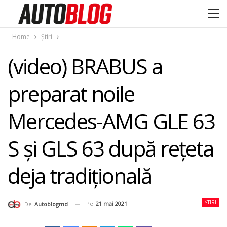
Home
Știri
(video) BRABUS a
preparat noile
Mercedes-AMG GLE 63
S și GLS 63 după rețeta
deja tradițională
ȘTIRI
Pe
21 mai 2021
De
Autoblogmd