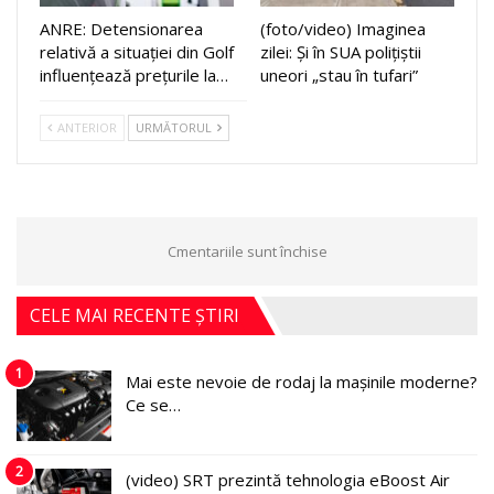
ANRE: Detensionarea
(foto/video) Imaginea
relativă a situației din Golf
zilei: Și în SUA polițiștii
influențează prețurile la…
uneori „stau în tufari”
ANTERIOR
URMĂTORUL
Cmentariile sunt închise
CELE MAI RECENTE ȘTIRI
1
Mai este nevoie de rodaj la mașinile moderne?
Ce se…
2
(video) SRT prezintă tehnologia eBoost Air