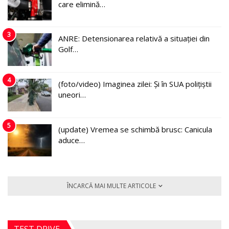
care elimină…
3
ANRE: Detensionarea relativă a situației din
Golf…
4
(foto/video) Imaginea zilei: Și în SUA polițiștii
uneori…
5
(update) Vremea se schimbă brusc: Canicula
aduce…
ÎNCARCĂ MAI MULTE ARTICOLE