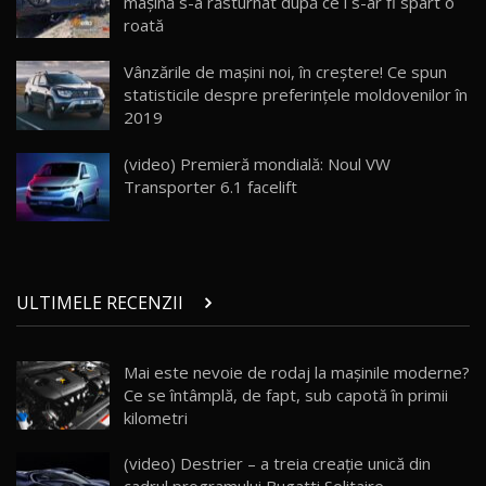
maşină s-a răsturnat după ce i s-ar fi spart o
26:38
roată
Land Rover Defender OCTA Edition One: Cel
Vânzările de maşini noi, în creştere! Ce spun
mai Exclusiv și Puternic Defender Testat în
25
32:21
Moldova
statisticile despre preferinţele moldovenilor în
2019
Porsche 911 Spirit 70 / Test Drive
AutoBlog.MD
26
(video) Premieră mondială: Noul VW
10:57
Transporter 6.1 facelift
Test Drive: Noile modele FENDT! Cum e să
conduci un tractor?!
27
22:49
ULTIMELE RECENZII
Noul Geely Monjaro 2025! Mai ieftin și mai
dotat / Test Drive AutoBlog.MD
28
23:05
Mai este nevoie de rodaj la mașinile moderne?
Ce se întâmplă, de fapt, sub capotă în primii
ZEEKR 9X - PRIMUL TEST DRIVE ÎN ROMÂNĂ!
CUM SE CONDUCE?
29
kilometri
33:40
(video) Destrier – a treia creație unică din
Primele impresii despre BYD Seal U DM-i,