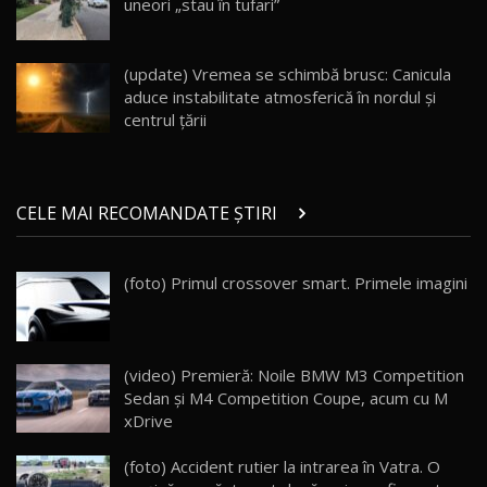
uneori „stau în tufari”
Noul Geely EX5 EM-i care a cucerit Moldova
înainte să ajungă în showroom / Test Drive
19
23:36
AutoBlog.MD
(update) Vremea se schimbă brusc: Canicula
aduce instabilitate atmosferică în nordul și
Noul ZEEKR 7X / Test Drive AutoBlog.MD
centrul țării
29:08
20
Micul BYD Dolphin Surf / Test Drive
CELE MAI RECOMANDATE ȘTIRI
AutoBlog.MD
21
16:59
(foto) Primul crossover smart. Primele imagini
Noua Mazda 6e / Test Drive AutoBlog.MD
26:59
22
Lynk & Co 01 / Test Drive AutoBlog.MD
(video) Premieră: Noile BMW M3 Competition
25:19
23
Sedan şi M4 Competition Coupe, acum cu M
xDrive
ZEEKR 009: Cel mai Performant și Confortabil
(foto) Accident rutier la intrarea în Vatra. O
Van Electric Testat în Moldova / AutoBlog.MD
24