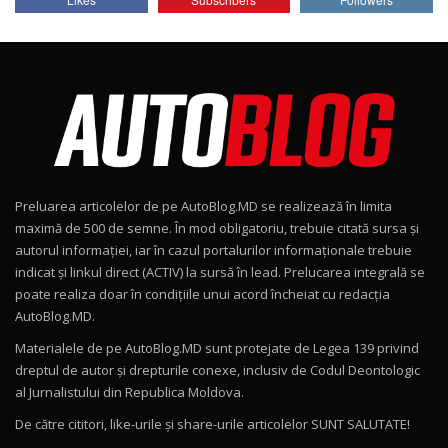
AutoBlog.MD
7
24:06
Noul Škoda Kodiaq RS / Test Drive
AutoBlog.MD în premieră națională
8
15:08
Noul Geely EX2 / Test Drive AutoBlog.MD
15:22
9
Preluarea articolelor de pe AutoBlog.MD se realizează în limita
Mercedes-AMG E 53 HYBRID 4MATIC+ / Test
maximă de 500 de semne. În mod obligatoriu, trebuie citată sursa și
Drive AutoBlog.MD
10
autorul informației, iar în cazul portalurilor informaționale trebuie
16:27
indicat și linkul direct (ACTIV) la sursă în lead. Prelucarea integrală se
poate realiza doar în condițiile unui acord încheiat cu redacţia
Noul Volvo ES90 / Test Drive AutoBlog.MD
AutoBlog.MD.
27:58
11
Materialele de pe AutoBlog.MD sunt protejate de Legea 139 privind
dreptul de autor și drepturile conexe, inclusiv de Codul Deontologic
Noul MG HS / Test Drive AutoBlog.MD
al Jurnalistului din Republica Moldova.
16:48
12
De către cititori, like-urile şi share-urile articolelor SUNT SALUTATE!