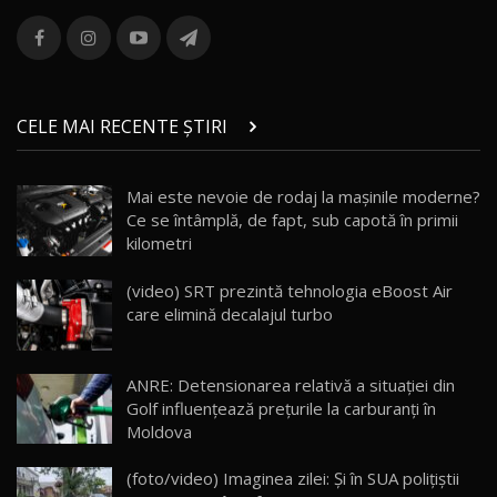
ROX 01: Test drive cu noul SUV chinezesc care
combină aventura cu luxul / AutoBlog.MD
13
36:08
ZEEKR 9X în Moldova: Am condus gigantul
chinez care face lumea să se întoarcă după el
14
CELE MAI RECENTE ȘTIRI
17:27
/ AutoBlog.MD
Noua Mazda CX-5 / Test Drive AutoBlog.MD
Mai este nevoie de rodaj la mașinile moderne?
14:37
15
Ce se întâmplă, de fapt, sub capotă în primii
kilometri
Cum merge? Škoda Octavia 4×4 DSG facelift //
AutoBlogMD
(video) SRT prezintă tehnologia eBoost Air
16
13:10
care elimină decalajul turbo
Lotus Eletre R / Test Drive AutoBlog.MD
20:06
17
ANRE: Detensionarea relativă a situației din
Golf influențează prețurile la carburanți în
Moldova
Va fi modelul nr.1 BYD în Moldova? BYD Seal U
DM-i / Test Drive AutoBlog.MD
18
(foto/video) Imaginea zilei: Și în SUA polițiștii
30:08