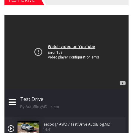
TEST DRIVE
Test Drive
By AutoBlogMD
1
/ 50
Jaecoo J7 AWD / Test Drive AutoBlog.MD
14:41