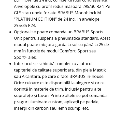
EDITION” de 24 inci, cu inserţii roşii contrastante.
Anvelopele cu profil redus măsoară 295/30 R24. Pe
GLS stau unele forjate BRABUS Monoblock M
“PLATINUM EDITION” de 24 inci, în anvelope
295/35 R24.
Opţional se poate comanda un BRABUS Sports
Unit pentru suspensia pneumatică standard. Acest
modul poate micşora garda la sol cu până la 25 de
mm în funcţie de modul Comfort, Sport sau
Sport+ ales.
Interiorul se schimbă complet cu ajutorul
tapiţeriei de calitate superioară, din piele Mastik
sau Alcantara, pe care o face BRABUS in-house.
Orice culoare este disponibilă la alegere şi orice
dorinţă în materie de trim, inclusiv pentru alte
suprafețe și tavan. Printre altele se pot comanda
praguri iluminate custom, aplicaţii pe pedale,
inserţii din carbon sau lemn scump, etc.