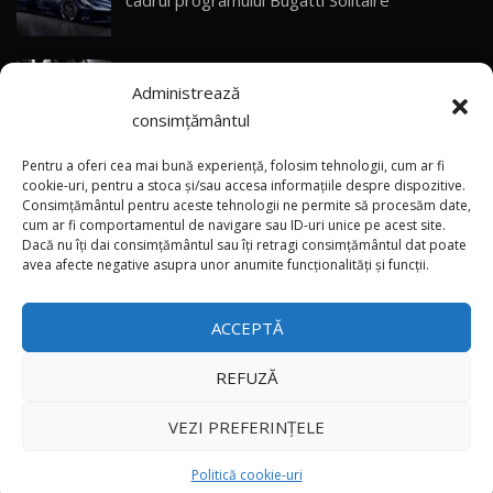
cadrul programului Bugatti Solitaire
Sealion 7 și Seal 5 DM-i / Test Drive
30
10:58
AutoBlog.MD
(video) SRT prezintă tehnologia eBoost Air
Noua Toyota Corolla Cross facelift / Test Drive
Administrează
care elimină decalajul turbo
AutoBlog.MD
31
13:56
consimțământul
ANRE: Detensionarea relativă a situației din
Noul Volvo EX90 / Test Drive AutoBlog.MD
Pentru a oferi cea mai bună experiență, folosim tehnologii, cum ar fi
32:06
32
Golf influențează prețurile la carburanți în
cookie-uri, pentru a stoca și/sau accesa informațiile despre dispozitive.
Consimțământul pentru aceste tehnologii ne permite să procesăm date,
Moldova
cum ar fi comportamentul de navigare sau ID-uri unice pe acest site.
Dacă nu îți dai consimțământul sau îți retragi consimțământul dat poate
×
MG RX5 - își merită banii? / Test Drive
(foto/video) Imaginea zilei: Și în SUA polițiștii
avea afecte negative asupra unor anumite funcționalități și funcții.
AutoBlog.MD
33
uneori „stau în tufari”
18:51
ACCEPTĂ
Noul DACIA DUSTER DIESEL! Primul test drive în
română
34
15:39
REFUZĂ
Toate drepturile rezervate © 2026
Noul Mercedes-Benz E 350 e - cât consumă?! /
VEZI PREFERINȚELE
Test Drive AutoBlog.MD
35
26:49
Autoblog
Developed by
Politică cookie-uri