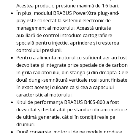
Acestea produc o presiune maximă de 1.6 bari.
În plus, modulul BRABUS PowerXtra plug-and-
play este conectat la sistemul electronic de
management al motorului. Această unitate
auxiliară de control introduce cartografiere
specială pentru injecție, aprindere și creșterea
controlului presiunii.
Pentru a alimenta motorul cu suficient aer au fost
dezvoltate și integrate prize speciale de de carbon
în grila radiatorului, din stânga și din dreapta. Cele
două dungi-semnătură verticale roşii sunt finisate
în exact aceeași culoare ca și cea a capacului
caracteristic al motorului.
Kitul de performanță BRABUS B40S-800 a fost
dezvoltat și testat atât pe standuri dinamometrice
de ultimă generație, cât şi în condiţii reale pe
drumuri.
După conversie, motorul de pe modele produce