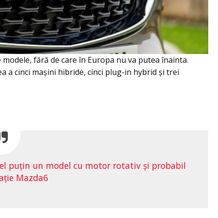
 modele, fără de care în Europa nu va putea înainta.
 a cinci maşini hibride, cinci plug-in hybrid şi trei
cel puţin un model cu motor rotativ şi probabil
aţie Mazda6