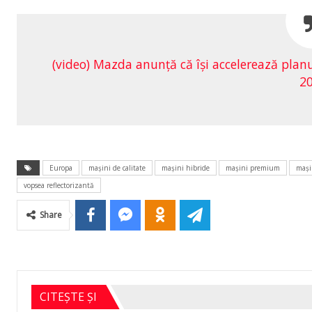
(video) Mazda anunţă că îşi accelerează planuri
2
Europa
maşini de calitate
maşini hibride
maşini premium
maşi
vopsea reflectorizantă
Share
CITEȘTE ȘI