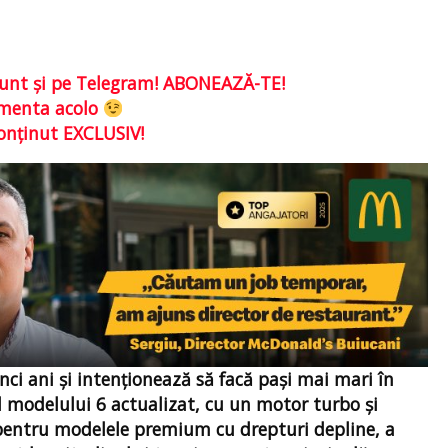
e sunt şi pe Telegram! ABONEAZĂ-TE!
comenta acolo
conţinut EXCLUSIV!
i ani şi intenționează să facă paşi mai mari în
l modelului 6 actualizat, cu un motor turbo şi
 pentru modelele premium cu drepturi depline, a