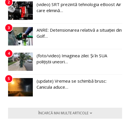
2
(video) SRT prezintă tehnologia eBoost Air
care elimină…
3
ANRE: Detensionarea relativă a situației din
Golf…
4
(foto/video) Imaginea zilei: Și în SUA
polițiștii uneori…
5
(update) Vremea se schimbă brusc:
Canicula aduce…
ÎNCARCĂ MAI MULTE ARTICOLE