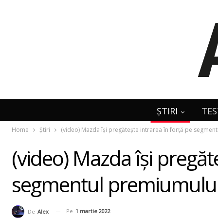
ȘTIRI
TES
Home
Știri
(video) Mazda îşi pregăteşte intrarea în forţă pe segme
(video) Mazda îşi pregăte
segmentul premiumului
Pe
1 martie 2022
De
Alex