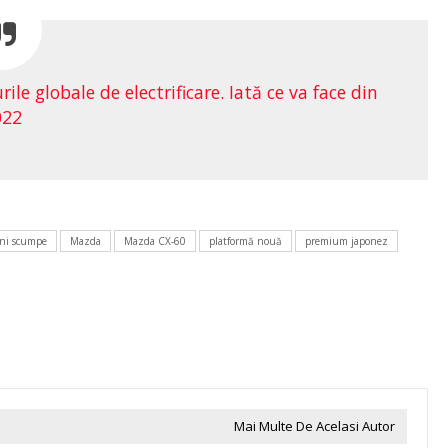
le globale de electrificare. Iată ce va face din
022
ni scumpe
Mazda
Mazda CX-60
platformă nouă
premium japonez
Mai Multe De Acelasi Autor