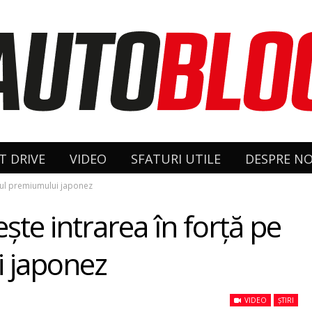
T DRIVE
VIDEO
SFATURI UTILE
DESPRE NO
ntul premiumului japonez
şte intrarea în forţă pe
 japonez
VIDEO
ȘTIRI