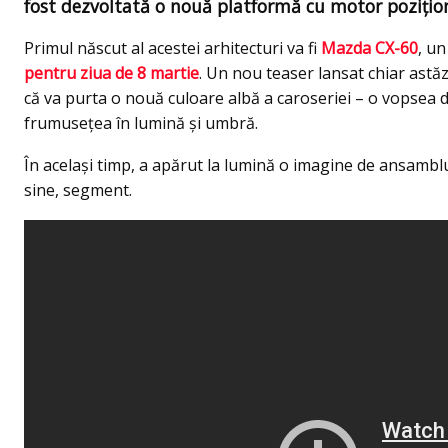
fost dezvoltată o nouă platformă cu motor poziţiona
Primul născut al acestei arhitecturi va fi
Mazda CX-60
, u
pentru ziua de 8 martie
. Un nou teaser lansat chiar astă
că va purta o nouă culoare albă a caroseriei – o vopsea de
frumusețea în lumină şi umbră.
În acelaşi timp, a apărut la lumină o imagine de ansambl
sine, segment.