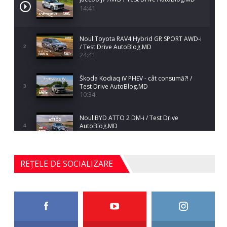
14:41
Noul Toyota RAV4 Hybrid GR SPORT AWD-i
/ Test Drive AutoBlog.MD
2
24:41
Škoda Kodiaq iV PHEV - cât consumă?! /
Test Drive AutoBlog.MD
3
10:34
Noul BYD ATTO 2 DM-i / Test Drive
AutoBlog.MD
4
17:35
Noul Mercedes-Benz S-Class facelift (S 580
REȚELE DE SOCIALIZARE
4MATIC V223) / Test Drive AutoBlog.MD
5
27:33
HAVAL H5 / Test Drive AutoBlog.MD
11:58
6