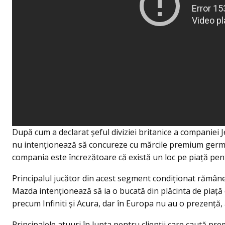
După cum a declarat șeful diviziei britanice a companie
nu intenționează să concureze cu mărcile premium germa
compania este încrezătoare că există un loc pe piață p
Principalul jucător din acest segment condiționat rămân
Mazda intenționează să ia o bucată din plăcinta de piață 
precum Infiniti și Acura, dar în Europa nu au o prezenţ
Principalele atuuri în lupta pentru clienţii care caută pr