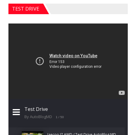
TEST DRIVE
Test Drive
By AutoBlogMD
1
/ 50
Jaecoo J7 AWD / Test Drive AutoBlog.MD