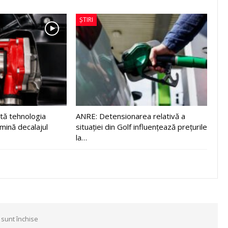
ȘTIRI
tă tehnologia
ANRE: Detensionarea relativă a
imină decalajul
situației din Golf influențează prețurile
la…
 sunt închise