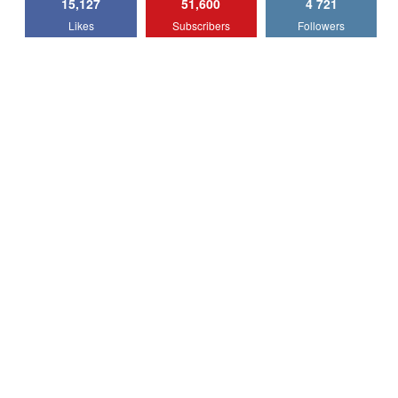
15,127
51,600
4 721
Lotus Emira Turbo SE / Test Drive
Likes
Subscribers
Followers
AutoBlog.MD
7
24:06
Noul Škoda Kodiaq RS / Test Drive
AutoBlog.MD în premieră națională
8
15:08
Noul Geely EX2 / Test Drive AutoBlog.MD
15:22
9
Mercedes-AMG E 53 HYBRID 4MATIC+ /
Test Drive AutoBlog.MD
10
16:27
Noul Volvo ES90 / Test Drive AutoBlog.MD
27:58
11
Noul MG HS / Test Drive AutoBlog.MD
16:48
12