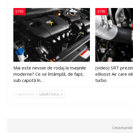
ȘTIRI
ȘTIRI
Mai este nevoie de rodaj la mașinile
(video) SRT prezin
moderne? Ce se întâmplă, de fapt,
eBoost Air care el
sub capotă în…
turbo
ANTERIOR
URMĂTORUL
Cmentariile