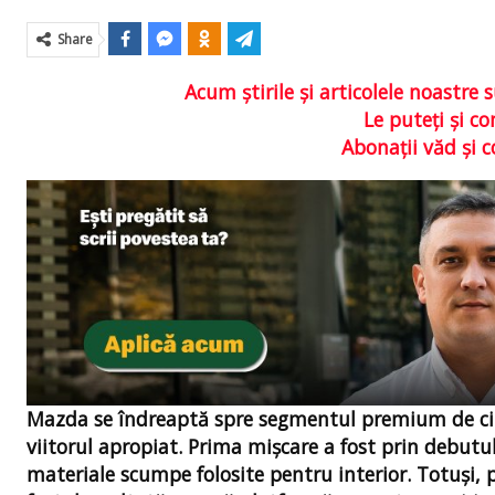
Share
Acum ştirile şi articolele noastr
Le puteţi şi 
Abonaţii văd şi 
Mazda se îndreaptă spre segmentul premium de cinc
viitorul apropiat. Prima mişcare a fost prin debutu
materiale scumpe folosite pentru interior. Totuşi,