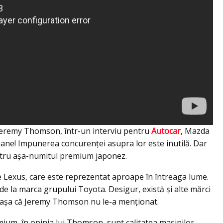
i Jeremy Thomson, într-un interviu pentru
Autocar
, Mazda
ne! Impunerea concurenței asupra lor este inutilă. Dar
entru așa-numitul premium japonez.
e Lexus, care este reprezentat aproape în întreaga lume.
de la marca grupului Toyota. Desigur, există și alte mărci
ă, așa că Jeremy Thomson nu le-a menționat.
emium, în opinia lui Thomson, sunt calitatea mașinilor,