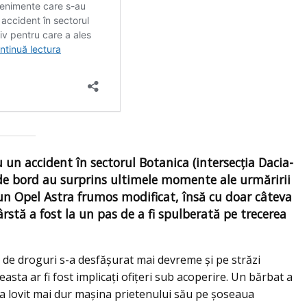
 un accident în sectorul Botanica (intersecția Dacia-
e bord au surprins ultimele momente ale urmăririi
t un Opel Astra frumos modificat, însă cu doar câteva
stă a fost la un pas de a fi spulberată pe trecerea
t de droguri s-a desfășurat mai devreme şi pe străzi
sta ar fi fost implicați ofiţeri sub acoperire. Un bărbat a
 a lovit mai dur maşina prietenului său pe şoseaua