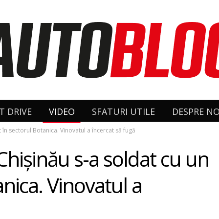
T DRIVE
VIDEO
SFATURI UTILE
DESPRE NO
 în sectorul Botanica. Vinovatul a încercat să fugă
Chişinău s-a soldat cu un
anica. Vinovatul a