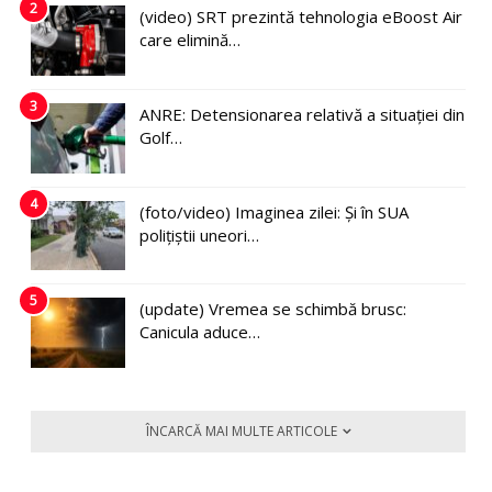
2
(video) SRT prezintă tehnologia eBoost Air
care elimină…
3
ANRE: Detensionarea relativă a situației din
Golf…
4
(foto/video) Imaginea zilei: Și în SUA
polițiștii uneori…
5
(update) Vremea se schimbă brusc:
Canicula aduce…
ÎNCARCĂ MAI MULTE ARTICOLE