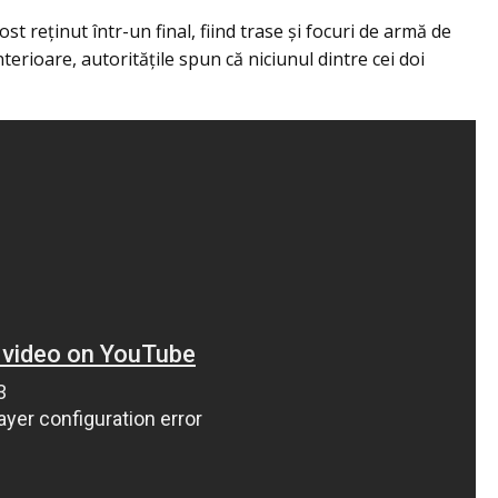
st reţinut într-un final, fiind trase şi focuri de armă de
erioare, autorităţile spun că niciunul dintre cei doi