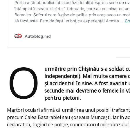
O
urmărire prin Chişinău s-a soldat cu
Independenţei). Mai multe camere d
și accidentul în sine. A fost avaria
secunde mai devreme o femeie în vâr
pentru pietoni.
Martori oculari afirmă că urmărirea unui posibil trafican
precum Calea Basarabiei sau şoseaua Munceşti, iar în acea
declarat că, fugind de poliţie, conducătorul microbuzului