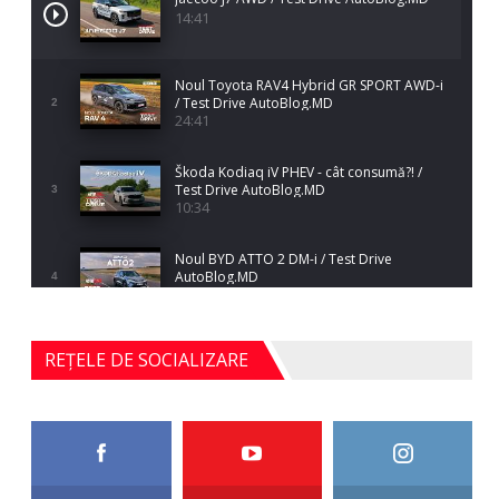
14:41
Noul Toyota RAV4 Hybrid GR SPORT AWD-i
/ Test Drive AutoBlog.MD
2
24:41
Škoda Kodiaq iV PHEV - cât consumă?! /
Test Drive AutoBlog.MD
3
10:34
Noul BYD ATTO 2 DM-i / Test Drive
AutoBlog.MD
4
17:35
Noul Mercedes-Benz S-Class facelift (S 580
REȚELE DE SOCIALIZARE
4MATIC V223) / Test Drive AutoBlog.MD
5
27:33
HAVAL H5 / Test Drive AutoBlog.MD
11:58
6