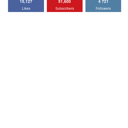
15,127
51,600
4 721
Lotus Emira Turbo SE / Test Drive
Likes
Subscribers
Followers
AutoBlog.MD
7
24:06
Noul Škoda Kodiaq RS / Test Drive
AutoBlog.MD în premieră națională
8
15:08
Noul Geely EX2 / Test Drive AutoBlog.MD
15:22
9
Mercedes-AMG E 53 HYBRID 4MATIC+ /
Test Drive AutoBlog.MD
10
16:27
Noul Volvo ES90 / Test Drive AutoBlog.MD
27:58
11
Noul MG HS / Test Drive AutoBlog.MD
16:48
12