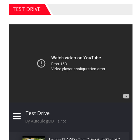
TEST DRIVE
Test Drive
By AutoBlogMD
1
/ 50
Jaecoo J7 AWD / Test Drive AutoBlog.MD