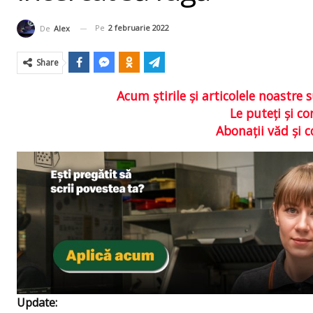
Pe
2 februarie 2022
De
Alex
Share
Acum ştirile şi articolele noastr
Le puteţi şi 
Abonaţii văd şi 
Update: