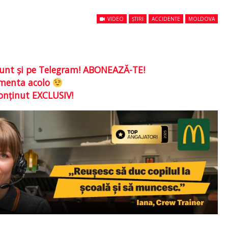
VIDEO
ȘTIRI
ACCIDENTE
MOLDOVA
e sunt şi pe Telegram! ABONEAZĂ-TE!
comenta acolo
conţinut EXCLUSIV!