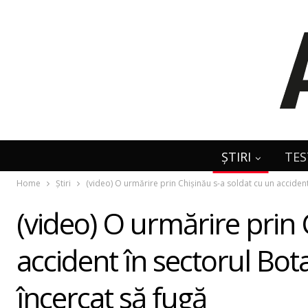
ȘTIRI
TES
Home
Știri
(video) O urmărire prin Chişinău s-a soldat cu un accident
(video) O urmărire prin 
accident în sectorul Bot
încercat să fugă