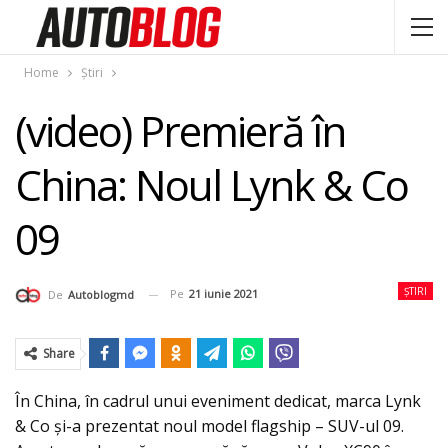
Home
Știri
(video) Premieră în
China: Noul Lynk & Co
09
ȘTIRI
Pe
21 iunie 2021
De
Autoblogmd
Share
În China, în cadrul unui eveniment dedicat, marca Lynk
& Co şi-a prezentat noul model flagship – SUV-ul 09.