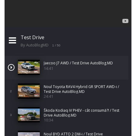
Test Drive
By AutoBlogMD
1
/ 50
Jaecoo J7 AWD / Test Drive AutoBlog.MD
14:41
Noul Toyota RAV4 Hybrid GR SPORT AWD-i /
Test Drive AutoBlog.MD
2
24:41
Škoda Kodiaq iV PHEV - cât consumă?! / Test
Drive AutoBlog.MD
3
10:34
Noul BYD ATTO 2 DM-i / Test Drive