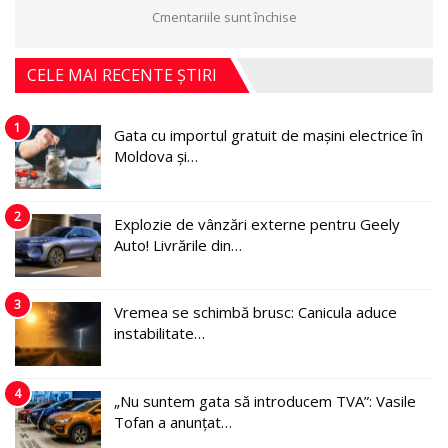
Cmentariile sunt închise
CELE MAI RECENTE ȘTIRI
1
Gata cu importul gratuit de mașini electrice în
Moldova și…
2
Explozie de vânzări externe pentru Geely
Auto! Livrările din…
3
Vremea se schimbă brusc: Canicula aduce
instabilitate…
4
„Nu suntem gata să introducem TVA”: Vasile
Tofan a anunțat…