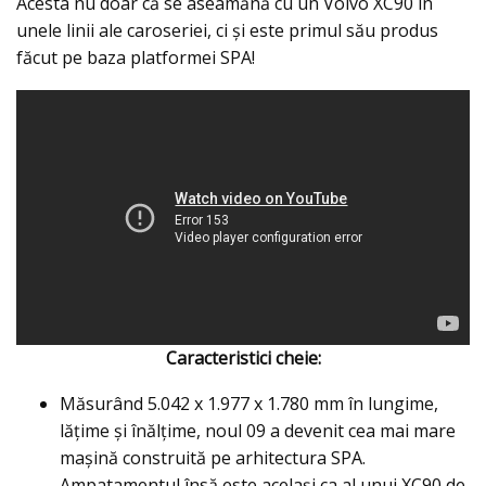
Acesta nu doar că se aseamănă cu un Volvo XC90 în
unele linii ale caroseriei, ci şi este primul său produs
făcut pe baza platformei SPA!
Caracteristici cheie:
Măsurând 5.042 x 1.977 x 1.780 mm în lungime,
lăţime şi înălţime, noul 09 a devenit cea mai mare
maşină construită pe arhitectura SPA.
Ampatamentul însă este acelaşi ca al unui XC90 de