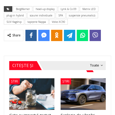
BorgWarner
head-up display
Lynk & Co 09
Matrix LED
plug-in hybrid
scaune individuale
SPA
suspensie pneumatică
SUV flagship
tapiţerie Nappa
Volvo XC90
Share
CITEȘTE ȘI
Toate
ȘTIRI
ȘTIRI