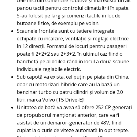
cele mici din comenzile rotative şi mai există un alt
panou tactil pentru controlul climatizării în spate.
S-au folosit pe larg şi comenzi tactile în loc de
butoane fizice, de exemplu pe volan.
Scaunele frontale sunt cu tetiere integrate,
echipate cu încălzire, ventilație și reglaje electrice
în 12 direcții. Formatul de locuri pentru pasageri
poate fi 2+2+2 sau 2+3+2, în ultimul caz fiind o
banchetă pe al doilea rând în locul a două scaune
individuale reglabile electric.
Sub capotă va exista, cel puţin pe piaţa din China,
doar cu motorizări hibride care au la bază un
benzinar turbo cu patru cilindri şi volum de 2.0
litri, marca Volvo (T5 Drive-E)!
Unitatea de bază va avea să ofere 252 CP generaţi
de propulsorul menţionat anterior, care va fi
asistat de un demaror-generator de 48V, fiind
cuplat la o cutie de viteze automată în opt trepte.