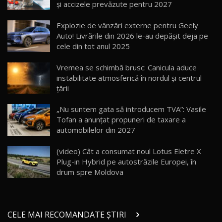
și accizele prevăzute pentru 2027
Cum merge? Škoda Octavia 4×4 DSG facelift //
AutoBlogMD
Explozie de vânzări externe pentru Geely
16
13:10
Auto! Livrările din 2026 le-au depășit deja pe
cele din tot anul 2025
Lotus Eletre R / Test Drive AutoBlog.MD
20:06
17
Vremea se schimbă brusc: Canicula aduce
instabilitate atmosferică în nordul și centrul
țării
Va fi modelul nr.1 BYD în Moldova? BYD Seal U
DM-i / Test Drive AutoBlog.MD
18
„Nu suntem gata să introducem TVA”: Vasile
30:08
Tofan a anunțat propuneri de taxare a
automobilelor din 2027
Noul Geely EX5 EM-i care a cucerit Moldova
înainte să ajungă în showroom / Test Drive
19
23:36
AutoBlog.MD
(video) Cât a consumat noul Lotus Eletre X
Plug-in Hybrid pe autostrăzile Europei, în
Noul ZEEKR 7X / Test Drive AutoBlog.MD
drum spre Moldova
29:08
20
Micul BYD Dolphin Surf / Test Drive
CELE MAI RECOMANDATE ȘTIRI
AutoBlog.MD
21