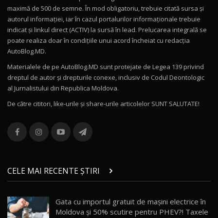
Mercedes-AMG E 53 HYBRID 4MATIC+ / Test
maximă de 500 de semne. În mod obligatoriu, trebuie citată sursa și
Drive AutoBlog.MD
10
autorul informației, iar în cazul portalurilor informaționale trebuie
16:27
indicat și linkul direct (ACTIV) la sursă în lead. Prelucarea integrală se
poate realiza doar în condițiile unui acord încheiat cu redacţia
Noul Volvo ES90 / Test Drive AutoBlog.MD
AutoBlog.MD.
27:58
11
Materialele de pe AutoBlog.MD sunt protejate de Legea 139 privind
dreptul de autor și drepturile conexe, inclusiv de Codul Deontologic
Noul MG HS / Test Drive AutoBlog.MD
al Jurnalistului din Republica Moldova.
16:48
12
De către cititori, like-urile şi share-urile articolelor SUNT SALUTATE!
ROX 01: Test drive cu noul SUV chinezesc care
combină aventura cu luxul / AutoBlog.MD
13
36:08
ZEEKR 9X în Moldova: Am condus gigantul
chinez care face lumea să se întoarcă după el
14
CELE MAI RECENTE ȘTIRI
17:27
/ AutoBlog.MD
Noua Mazda CX-5 / Test Drive AutoBlog.MD
Gata cu importul gratuit de mașini electrice în
14:37
15
Moldova și 50% scutire pentru PHEV?! Taxele