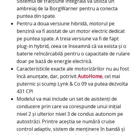
Sistemul de tracţiune integrală va utiliza un
ambreiaj de la BorgWarner pentru a conecta
puntea din spate.
Pentru a doua versiune hibridă, motorul pe
benzină va fi asistat de un motor electric dedicat
pe puntea spate. A treia versiune va fi de fapt
plug-in hybrid, ceea ce înseamnă că va exista şi o
baterie reîncărcabilă pentru o capacitate de rulare
doar pe bază de energie electrică.
Caracteristicile exacte ale motorizărilor nu au fost
încă anunțate, dar, potrivit
AutoHome
, cel mai
puternic şi scump Lynk & Co 09 va putea dezvolta
431 CP!
Modelul va mai include un set de asistenți de
conducere prin care va corespunde unui iniţial
nivel 2 şi ulterior nivel 3 de condus autonom pe
autostrăzi. Printre aceştia se numără cruise
control adaptiv, sistem de menţinere în bandă şi