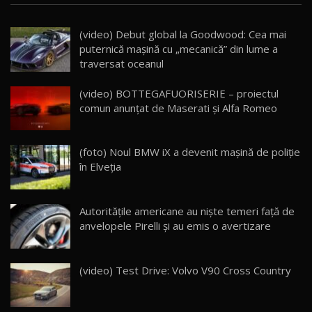
16:59
(video) Debut global la Goodwood: Cea mai
Noua Mazda 6e / Test Drive AutoBlog.MD
puternică mașină cu „mecanică” din lume a
26:59
22
traversat oceanul
Lynk & Co 01 / Test Drive AutoBlog.MD
(video) BOTTEGAFUORISERIE – proiectul
25:19
23
comun anunțat de Maserati și Alfa Romeo
ZEEKR 009: Cel mai Performant și Confortabil
(foto) Noul BMW iX a devenit maşină de poliţie
Van Electric Testat în Moldova / AutoBlog.MD
24
în Elveţia
26:38
Land Rover Defender OCTA Edition One: Cel
Autoritățile americane au niște temeri față de
mai Exclusiv și Puternic Defender Testat în
25
32:21
Moldova
anvelopele Pirelli și au emis o avertizare
Porsche 911 Spirit 70 / Test Drive
AutoBlog.MD
26
(video) Test Drive: Volvo V90 Cross Country
10:57
Test Drive: Noile modele FENDT! Cum e să