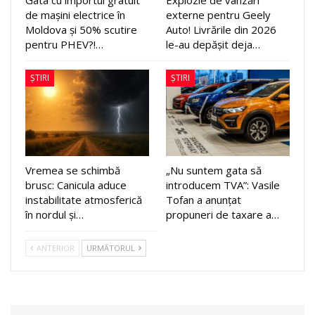
Gata cu importul gratuit
Explozie de vânzări
de mașini electrice în
externe pentru Geely
Moldova și 50% scutire
Auto! Livrările din 2026
pentru PHEV?!…
le-au depășit deja…
ȘTIRI
ȘTIRI
Vremea se schimbă
„Nu suntem gata să
brusc: Canicula aduce
introducem TVA”: Vasile
instabilitate atmosferică
Tofan a anunțat
în nordul și…
propuneri de taxare a…
ANTERIOR
URMĂTORUL