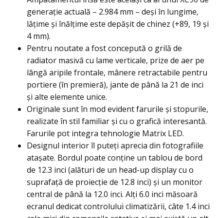
generaţie actuală – 2.984 mm – deşi în lungime,
lăţime şi înălţime este depăşit de chinez (+89, 19 şi
4 mm).
Pentru noutate a fost concepută o grilă de
radiator masivă cu lame verticale, prize de aer pe
lângă aripile frontale, mânere retractabile pentru
portiere (în premieră), jante de până la 21 de inci
şi alte elemente unice.
Originale sunt în mod evident farurile şi stopurile,
realizate în stil familiar şi cu o grafică interesantă.
Farurile pot integra tehnologie Matrix LED.
Designul interior îl puteţi aprecia din fotografiile
ataşate. Bordul poate conţine un tablou de bord
de 12.3 inci (alături de un head-up display cu o
suprafaţă de proiecţie de 12.8 inci) şi un monitor
central de până la 12.0 inci. Alţi 6.0 inci măsoară
ecranul dedicat controlului climatizării, câte 1.4 inci