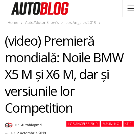
Home
Auto/Motor Show's
Los Angeles 2019
(video) Premieră
mondială: Noile BMW
X5 M şi X6 M, dar şi
versiunile lor
Competition
LOS ANGELES 2019
MAȘINI NOI
ȘTIRI
De
Autoblogmd
Pe
2 octombrie 2019