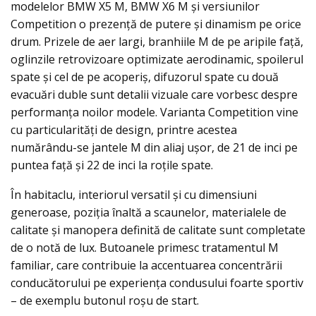
modelelor BMW X5 M, BMW X6 M şi versiunilor
Competition o prezenţă de putere şi dinamism pe orice
drum. Prizele de aer largi, branhiile M de pe aripile faţă,
oglinzile retrovizoare optimizate aerodinamic, spoilerul
spate şi cel de pe acoperiş, difuzorul spate cu două
evacuări duble sunt detalii vizuale care vorbesc despre
performanţa noilor modele. Varianta Competition vine
cu particularităţi de design, printre acestea
numărându-se jantele M din aliaj uşor, de 21 de inci pe
puntea faţă şi 22 de inci la roţile spate.
În habitaclu, interiorul versatil şi cu dimensiuni
generoase, poziţia înaltă a scaunelor, materialele de
calitate şi manopera definită de calitate sunt completate
de o notă de lux. Butoanele primesc tratamentul M
familiar, care contribuie la accentuarea concentrării
conducătorului pe experienţa condusului foarte sportiv
– de exemplu butonul roşu de start.