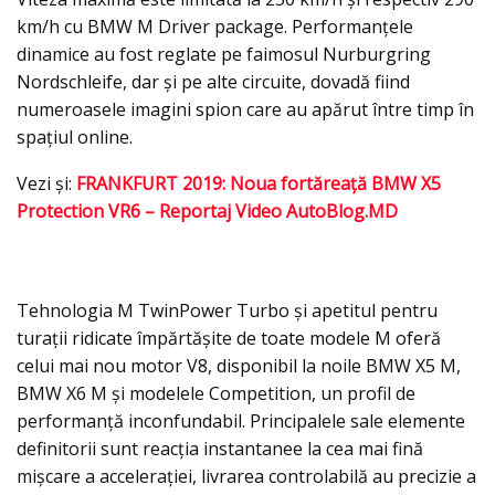
km/h cu BMW M Driver package. Performanţele
dinamice au fost reglate pe faimosul Nurburgring
Nordschleife, dar şi pe alte circuite, dovadă fiind
numeroasele imagini spion care au apărut între timp în
spaţiul online.
Vezi şi:
FRANKFURT 2019: Noua fortăreaţă BMW X5
Protection VR6 – Reportaj Video AutoBlog.MD
Tehnologia M TwinPower Turbo şi apetitul pentru
turaţii ridicate împărtăşite de toate modele M oferă
celui mai nou motor V8, disponibil la noile BMW X5 M,
BMW X6 M şi modelele Competition, un profil de
performanţă inconfundabil. Principalele sale elemente
definitorii sunt reacţia instantanee la cea mai fină
mişcare a acceleraţiei, livrarea controlabilă au precizie a