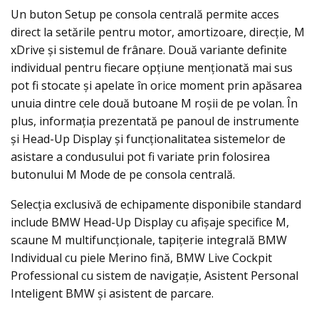
Un buton Setup pe consola centrală permite acces
direct la setările pentru motor, amortizoare, direcţie, M
xDrive şi sistemul de frânare. Două variante definite
individual pentru fiecare opţiune menţionată mai sus
pot fi stocate şi apelate în orice moment prin apăsarea
unuia dintre cele două butoane M roşii de pe volan. În
plus, informaţia prezentată pe panoul de instrumente
şi Head-Up Display şi funcţionalitatea sistemelor de
asistare a condusului pot fi variate prin folosirea
butonului M Mode de pe consola centrală.
Selecţia exclusivă de echipamente disponibile standard
include BMW Head-Up Display cu afişaje specifice M,
scaune M multifuncţionale, tapiţerie integrală BMW
Individual cu piele Merino fină, BMW Live Cockpit
Professional cu sistem de navigaţie, Asistent Personal
Inteligent BMW şi asistent de parcare.