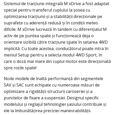
Sistemul de tracţiune integrală M xDrive a fost adaptat
special pentru transferul cuplului la şosea cu
optimizarea tracţiunii şi a stabilităţii direcţionale pe
suprafeţe cu aderenţă redusă şi în condiţii meteo
dificile. M xDrive lucrează în tandem cu diferenţialul M
activ de pe puntea spate şi funcţionează deja o
orientare vizibilă către tracţiune spate în setarea 4WD
implicită. Cu toate acestea, conducătorul poate intra în
meniul Setup pentru a selecta modul 4WD Sport, în
care o doză mai mare din cuplul motor este direcţionată
spre roţile spate!
Noile modele de înaltă performanţă din segmentele
SAV şi SAC sunt echipate cu numeroase măsuri de
optimizare a rigidităţii structurii caroseriei şi a
punctelor de fixare a suspensiei. Designul specific
modelului şi reglajul tehnologiei şasiului contribuie şi
ele la îmbunătăţirea preciziei manevrabilităţii.