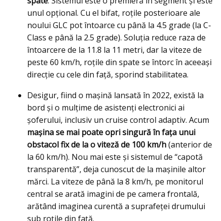
spate
. Sistemul este o premieră în segment şi este
unul opţional. Cu el bifat, roţile posterioare ale
noului GLC pot întoarce cu până la 4.5 grade (la C-
Class e până la 2.5 grade). Soluţia reduce raza de
întoarcere de la 11.8 la 11 metri, dar la viteze de
peste 60 km/h, roțile din spate se întorc în aceeași
direcție cu cele din față, sporind stabilitatea.
Desigur, fiind o maşină lansată în 2022, există la
bord şi o mulţime de asistenţi electronici ai
şoferului, inclusiv un cruise control adaptiv. Acum
mașina se mai poate opri singură în fața unui
obstacol fix de la o viteză de 100 km/h
(anterior de
la 60 km/h). Nou mai este şi sistemul de “capotă
transparentă”, deja cunoscut de la mașinile altor
mărci. La viteze de până la 8 km/h, pe monitorul
central se arată imagini de pe camera frontală,
arătând imaginea curentă a suprafeței drumului
sub roțile din față.