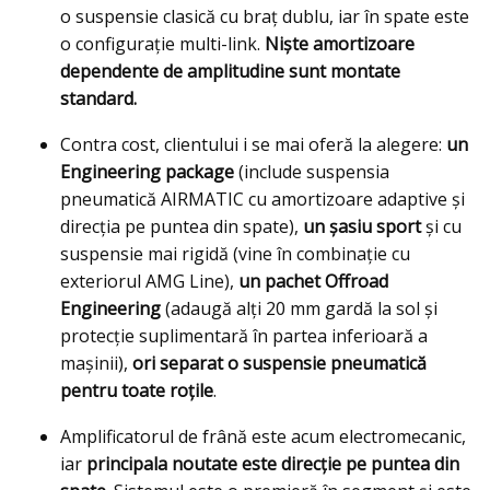
o suspensie clasică cu braț dublu, iar în spate este
o configuraţie multi-link.
Nişte amortizoare
dependente de amplitudine sunt montate
standard.
Contra cost, clientului i se mai oferă la alegere:
un
Engineering package
(include suspensia
pneumatică AIRMATIC cu amortizoare adaptive şi
direcţia pe puntea din spate),
un șasiu sport
şi cu
suspensie mai rigidă (vine în combinaţie cu
exteriorul AMG Line),
un pachet Offroad
Engineering
(adaugă alţi 20 mm gardă la sol și
protecție suplimentară în partea inferioară a
maşinii),
ori separat o suspensie pneumatică
pentru toate roțile
.
Amplificatorul de frână este acum electromecanic,
iar
principala noutate este direcţie pe puntea din