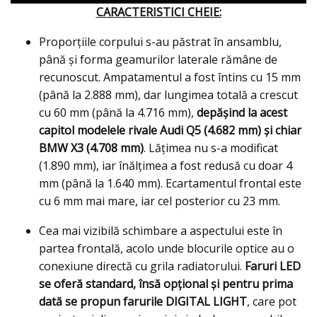
CARACTERISTICI CHEIE:
Proporţiile corpului s-au păstrat în ansamblu,
până și forma geamurilor laterale rămâne de
recunoscut. Ampatamentul a fost întins cu 15 mm
(până la 2.888 mm), dar lungimea totală a crescut
cu 60 mm (până la 4.716 mm),
depăşind la acest
capitol modelele rivale Audi Q5 (4.682 mm) și chiar
BMW X3 (4.708 mm)
. Lățimea nu s-a modificat
(1.890 mm), iar înălțimea a fost redusă cu doar 4
mm (până la 1.640 mm). Ecartamentul frontal este
cu 6 mm mai mare, iar cel posterior cu 23 mm.
Cea mai vizibilă schimbare a aspectului este în
partea frontală, acolo unde blocurile optice au o
conexiune directă cu grila radiatorului.
Faruri LED
se oferă standard, însă opţional şi pentru prima
dată se propun farurile DIGITAL LIGHT
, care pot