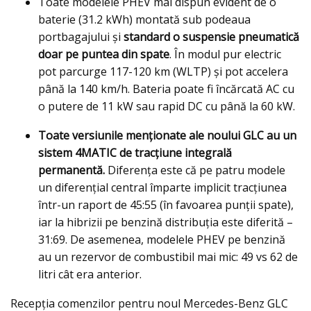
Toate modelele PHEV mai dispun evident de o
baterie (31.2 kWh) montată sub podeaua
portbagajului și
standard o suspensie pneumatică
doar pe puntea din spate
. În modul pur electric
pot parcurge 117-120 km (WLTP) și pot accelera
până la 140 km/h. Bateria poate fi încărcată AC cu
o putere de 11 kW sau rapid DC cu până la 60 kW.
Toate versiunile menționate ale noului GLC au un
sistem 4MATIC de tracțiune integrală
permanentă.
Diferenţa este că pe patru modele
un diferenţial central împarte implicit tracțiunea
într-un raport de 45:55 (în favoarea punții spate),
iar la hibrizii pe benzină distribuția este diferită –
31:69. De asemenea, modelele PHEV pe benzină
au un rezervor de combustibil mai mic: 49 vs 62 de
litri cât era anterior.
Recepția comenzilor pentru noul Mercedes-Benz GLC