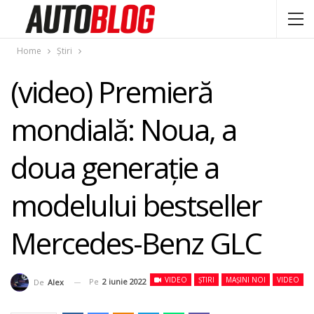
Home
Știri
(video) Premieră
mondială: Noua, a
doua generaţie a
modelului bestseller
Mercedes-Benz GLC
VIDEO
ȘTIRI
MAȘINI NOI
VIDEO
Pe
2 iunie 2022
De
Alex