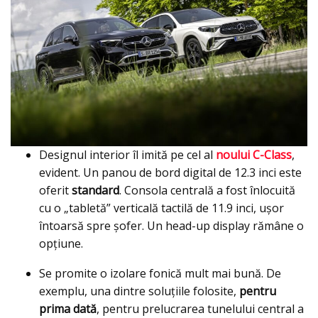
Designul interior îl imită pe cel al
noului C-Class
,
evident. Un panou de bord digital de 12.3 inci este
oferit
standard
. Consola centrală a fost înlocuită
cu o „tabletă” verticală tactilă de 11.9 inci, ușor
întoarsă spre șofer. Un head-up display rămâne o
opțiune.
Se promite o izolare fonică mult mai bună. De
exemplu, una dintre soluţiile folosite,
pentru
prima dată
, pentru prelucrarea tunelului central a