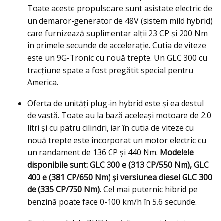
Toate aceste propulsoare sunt asistate electric de
un demaror-generator de 48V (sistem mild hybrid)
care furnizează suplimentar alţii 23 CP și 200 Nm
în primele secunde de accelerație. Cutia de viteze
este un 9G-Tronic cu nouă trepte. Un GLC 300 cu
tracțiune spate a fost pregătit special pentru
America.
Oferta de unităţi plug-in hybrid este şi ea destul
de vastă. Toate au la bază aceleași motoare de 2.0
litri şi cu patru cilindri, iar în cutia de viteze cu
nouă trepte este încorporat un motor electric cu
un randament de 136 CP și 440 Nm.
Modelele
disponibile sunt: GLC 300 e (313 CP/550 Nm), GLC
400 e (381 CP/650 Nm) și versiunea diesel GLC 300
de (335 CP/750 Nm)
. Cel mai puternic hibrid pe
benzină poate face 0-100 km/h în 5.6 secunde.