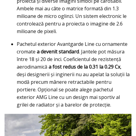
proiecta şi diverse imagini simbol pe carosabil.
Ambele mai au câte o matrice formată din 1.3
milioane de micro oglinzi. Un sistem electronic le
controlează pentru a proiecta o imagine de 2.6
milioane de pixeli.
Pachetul exterior Avantgarde Line cu ornamente
cromate
a devenit standard
. Jantele pot măsura
între 18 şi 20 de inci. Coeficientul de rezistență
aerodinamică
a fost redus de la 0.31 la 0.29 Cx
,
deși designerii și inginerii nu au apelat la soluții la
modă precum mânere retractabile pentru
portiere. Opţional se poate alege pachetul
exterior AMG Line cu un design mai sportiv al
grilei de radiator şi a barelor de protecţie.