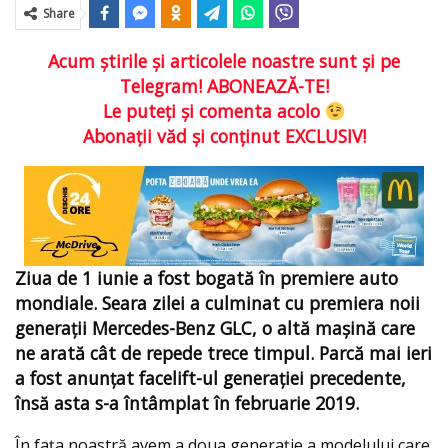
Share
Acum ştirile şi articolele noastre sunt şi pe
Telegram! ABONEAZĂ-TE!
Le puteţi şi comenta acolo
Abonaţii văd şi conţinut EXCLUSIV!
Ziua de 1 iunie a fost bogată în premiere auto
mondiale. Seara zilei a culminat cu premiera noii
generaţii Mercedes-Benz GLC, o altă maşină care
ne arată cât de repede trece timpul. Parcă mai ieri
a fost anunţat facelift-ul generaţiei precedente,
însă asta s-a întâmplat în februarie 2019.
În faţa noastră avem a doua generaţie a modelului care