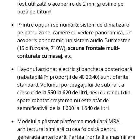
fost utilizată o acoperire de 2 mm grosime pe
bază de bitum!
Printre opțiuni se numără: sistem de climatizare
pe patru zone, camere cu vedere panoramică, un
acoperiș panoramic, un sistem audio Burmester
(15 difuzoare, 710W),
scaune frontale multi-
conturate cu masaj
, etc.
Hayonul acţionat electric și bancheta posterioară
(rabatabilă în proporţii de 40:20:40) sunt oferite
standard. Volumul portbagajului de sub raft a
crescut
de la 550 la 620 de litri
, deși cu rândul din
spate rabatat creșterea nu este atât de
semnificativă: de la 1.600 la 1.640 de litri.
Modelul a păstrat platforma modulară MRA,
arhitectural similară cu cea folosită pentru
generaţia anterioară. Partea frontală a maşinii are