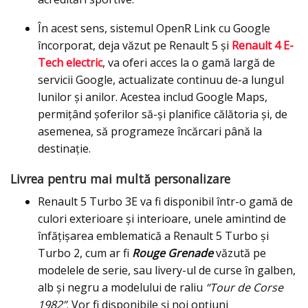
În acest sens, sistemul OpenR Link cu Google
încorporat, deja văzut pe Renault 5 și
Renault 4 E-
Tech electric
, va oferi acces la o gamă largă de
servicii Google, actualizate continuu de-a lungul
lunilor și anilor. Acestea includ Google Maps,
permițând șoferilor să-și planifice călătoria și, de
asemenea, să programeze încărcari până la
destinație.
Livrea pentru mai multă personalizare
Renault 5 Turbo 3E va fi disponibil într-o gamă de
culori exterioare și interioare, unele amintind de
înfățișarea emblematică a Renault 5 Turbo și
Turbo 2, cum ar fi
Rouge Grenade
văzută pe
modelele de serie, sau livery-ul de curse în galben,
alb și negru a modelului de raliu
“Tour de Corse
1982”
. Vor fi disponibile și noi opțiuni