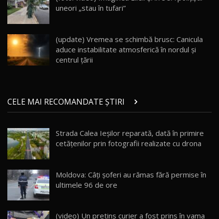
uneori „stau în tufari”
Noul Geely EX5 EM-i care a cucerit Moldova
înainte să ajungă în showroom / Test Drive
19
23:36
AutoBlog.MD
(update) Vremea se schimbă brusc: Canicula
aduce instabilitate atmosferică în nordul și
Noul ZEEKR 7X / Test Drive AutoBlog.MD
centrul țării
29:08
20
Micul BYD Dolphin Surf / Test Drive
CELE MAI RECOMANDATE ȘTIRI
AutoBlog.MD
21
16:59
Strada Calea Ieşilor reparată, dată în primire
Noua Mazda 6e / Test Drive AutoBlog.MD
cetăţenilor prin fotografii realizate cu drona
26:59
22
Lynk & Co 01 / Test Drive AutoBlog.MD
Moldova: Câţi şoferi au rămas fără permise în
25:19
23
ultimele 96 de ore
ZEEKR 009: Cel mai Performant și Confortabil
(video) Un pretins curier a fost prins în vama
24