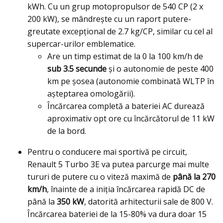
kWh. Cu un grup motopropulsor de 540 CP (2 x
200 kW), se mândrește cu un raport putere-
greutate excepțional de 2.7 kg/CP, similar cu cel al
supercar-urilor emblematice.
Are un timp estimat de la 0 la 100 km/h de
sub 3.5 secunde
și o autonomie de peste 400
km pe șosea (autonomie combinată WLTP în
așteptarea omologării).
Încărcarea completă a bateriei AC durează
aproximativ opt ore cu încărcătorul de 11 kW
de la bord.
Pentru o conducere mai sportivă pe circuit,
Renault 5 Turbo 3E va putea parcurge mai multe
tururi de putere cu o viteză maximă de
până la 270
km/h
, înainte de a iniția încărcarea rapidă DC de
până la
350 kW
, datorită arhitecturii sale de 800 V.
Încărcarea bateriei de la 15-80% va dura doar 15