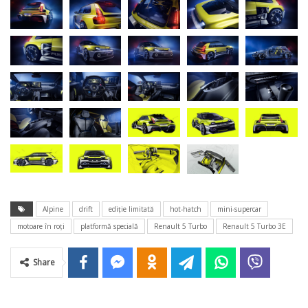
Alpine
drift
ediție limitată
hot-hatch
mini-supercar
motoare în roți
platformă specială
Renault 5 Turbo
Renault 5 Turbo 3E
Share