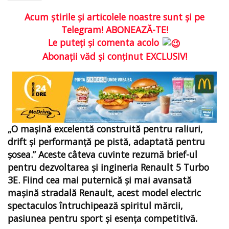
Acum ştirile şi articolele noastre sunt şi pe
Telegram! ABONEAZĂ-TE!
Le puteţi şi comenta acolo
Abonaţii văd şi conţinut EXCLUSIV!
„O mașină excelentă construită pentru raliuri,
drift și performanță pe pistă, adaptată pentru
șosea.” Aceste câteva cuvinte rezumă brief-ul
pentru dezvoltarea și ingineria Renault 5 Turbo
3E. Fiind cea mai puternică și mai avansată
mașină stradală Renault, acest model electric
spectaculos întruchipează spiritul mărcii,
pasiunea pentru sport și esența competitivă.