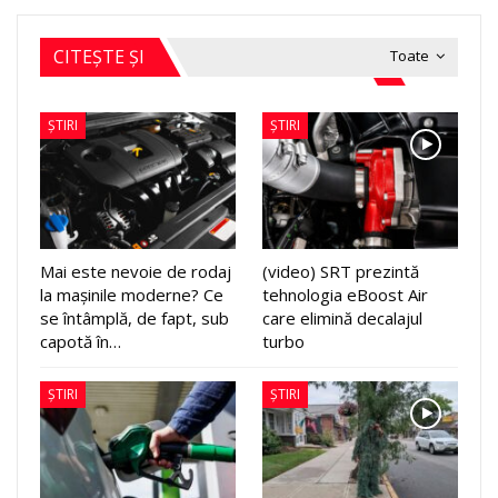
CITEȘTE ȘI
Toate
ȘTIRI
ȘTIRI
Mai este nevoie de rodaj
(video) SRT prezintă
la mașinile moderne? Ce
tehnologia eBoost Air
se întâmplă, de fapt, sub
care elimină decalajul
capotă în…
turbo
ȘTIRI
ȘTIRI