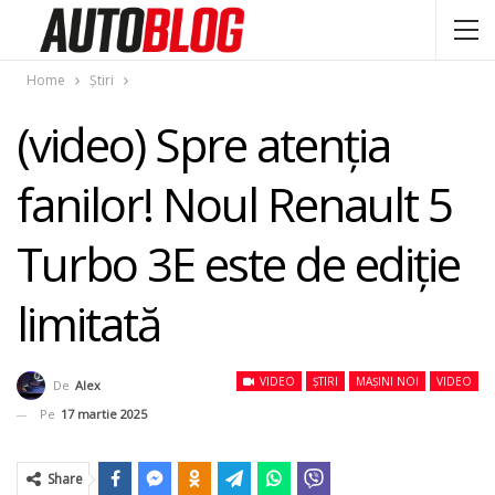
Home
Știri
(video) Spre atenția
fanilor! Noul Renault 5
Turbo 3E este de ediție
limitată
VIDEO
ȘTIRI
MAȘINI NOI
VIDEO
De
Alex
Pe
17 martie 2025
Share