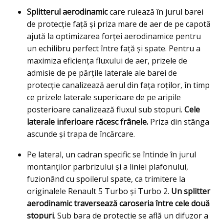
Splitterul aerodinamic
care rulează în jurul barei
de protecție față și priza mare de aer de pe capotă
ajută la optimizarea forței aerodinamice pentru
un echilibru perfect între față și spate. Pentru a
maximiza eficiența fluxului de aer, prizele de
admisie de pe părțile laterale ale barei de
protecție canalizează aerul din fața roților, în timp
ce prizele laterale superioare de pe aripile
posterioare canalizează fluxul sub stopuri.
Cele
laterale inferioare răcesc frânele.
Priza din stânga
ascunde și trapa de încărcare.
Pe lateral, un cadran specific se întinde în jurul
montanților parbrizului și a liniei plafonului,
fuzionând cu spoilerul spate, ca trimitere la
originalele Renault 5 Turbo și Turbo 2.
Un splitter
aerodinamic traversează caroseria între cele două
stopuri
. Sub bara de protecție se află un difuzor a