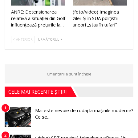
ANRE: Detensionarea
(foto/video) Imaginea
relativă a situației din Golf
zilei: Și în SUA polițiștii
influențează prețurile la…
uneori „stau în tufari”
ANTERIOR
URMĂTORUL
Cmentariile sunt închise
CELE MAI RECENTE ȘTIRI
1
Mai este nevoie de rodaj la mașinile moderne?
Ce se…
2
(video) SRT prezintă tehnologia eBoost Air