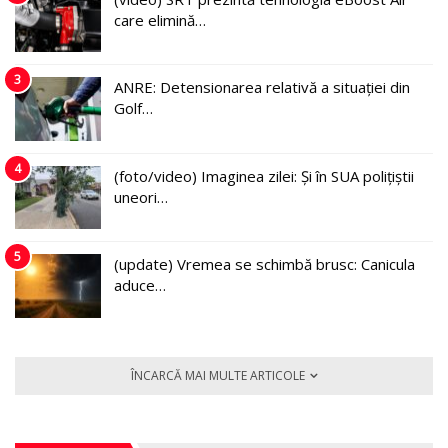
care elimină…
3
ANRE: Detensionarea relativă a situației din
Golf…
4
(foto/video) Imaginea zilei: Și în SUA polițiștii
uneori…
5
(update) Vremea se schimbă brusc: Canicula
aduce…
ÎNCARCĂ MAI MULTE ARTICOLE