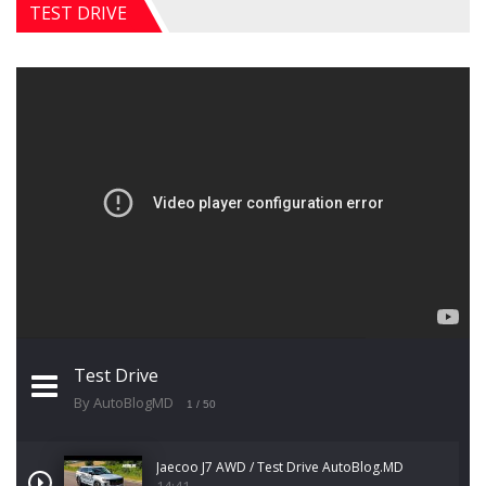
TEST DRIVE
Test Drive
By AutoBlogMD
1
/ 50
Jaecoo J7 AWD / Test Drive AutoBlog.MD
14:41