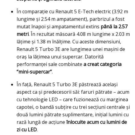
În comparație cu Renault 5 E-Tech electric (3.92 m
lungime și 2.54 m ampatament), parbrizul a fost
mutat înapoi și ampatamentul extins
până la 2.57
metri
. În rezultat măsoară 4.08 m lungime x 2.03 m
lățime și 1.38 m înălțime. Cu aceste dimensiuni,
Renault 5 Turbo 3E are lungimea unei mașini de
oraș la lățimea unui supercar. Datorită
performanței sale combinate
a creat categoria
“mini-supercar”
.
În față, Renault 5 Turbo 3E păstrează același
aspect ca și predecesorii săi: faruri pătrate – acum
cu tehnologie LED – care fuzionează cu marginea
capotei, o bandă subțire cu trei secțiuni centrale și
două lumini pătrate suplimentare, inițial lumini cu
rază lungă de acțiune
înlocuite acum cu lumini de
zi cu LED
.