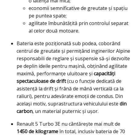
o latență mai mică;
economii semnificative de greutate și spațiu
pe puntea spate;
agilitate îmbunătățită prin controlul separat
al celor două motoare.
Bateria este poziționată sub podea, coborând
centrul de greutate și permițând inginerilor Alpine
responsabili de reglare și suspensie să-și dezvolte
pe deplin ideile pentru mașină, obținând agilitate
maximă, performanțe uluitoare și
capacități
spectaculoase de drift
(cu o funcție dedicată de
asistență la drift și frână de mână verticală ca la
raliuri), pentru adevărate emoții de condus. Din
același motiv, suprastructura vehiculului este
din
carbon
, un material puternic și ușor.
Renault 5 Turbo 3E nu cântărește mai mult de
1450 de kilograme
în total, inclusiv bateria de 70