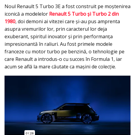
Noul Renault 5 Turbo 3E a fost construit pe moștenirea
iconică a modelelor
Renault 5 Turbo și Turbo 2 din
1980
, doi demoni ai vitezei care și-au pus amprenta
asupra vremurilor lor, prin caracterul lor deja
exuberant, spiritul inovator și prin performanța
impresionantă în raliuri. Au fost primele modele
franceze cu motor turbo pe benzină, o tehnologie pe
care Renault a introdus-o cu succes în Formula 1, iar
acum se află la mare căutate ca mașini de colecție.