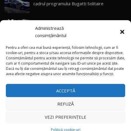
Primele impresii despre BYD Seal U DM-i,
cadrul programului Bugatti Solitaire
Sealion 7 și Seal 5 DM-i / Test Drive
30
10:58
AutoBlog.MD
(video) SRT prezintă tehnologia eBoost Air
Noua Toyota Corolla Cross facelift / Test Drive
Administrează
care elimină decalajul turbo
AutoBlog.MD
31
13:56
consimțământul
ANRE: Detensionarea relativă a situației din
Noul Volvo EX90 / Test Drive AutoBlog.MD
Pentru a oferi cea mai bună experiență, folosim tehnologii, cum ar fi
32:06
32
Golf influențează prețurile la carburanți în
cookie-uri, pentru a stoca și/sau accesa informațiile despre dispozitive.
Consimțământul pentru aceste tehnologii ne permite să procesăm date,
Moldova
cum ar fi comportamentul de navigare sau ID-uri unice pe acest site.
Dacă nu îți dai consimțământul sau îți retragi consimțământul dat poate
×
MG RX5 - își merită banii? / Test Drive
(foto/video) Imaginea zilei: Și în SUA polițiștii
avea afecte negative asupra unor anumite funcționalități și funcții.
AutoBlog.MD
33
uneori „stau în tufari”
18:51
ACCEPTĂ
Noul DACIA DUSTER DIESEL! Primul test drive în
română
34
15:39
REFUZĂ
Toate drepturile rezervate © 2026
Noul Mercedes-Benz E 350 e - cât consumă?! /
VEZI PREFERINȚELE
Test Drive AutoBlog.MD
35
26:49
Autoblog
Developed by
Politică cookie-uri