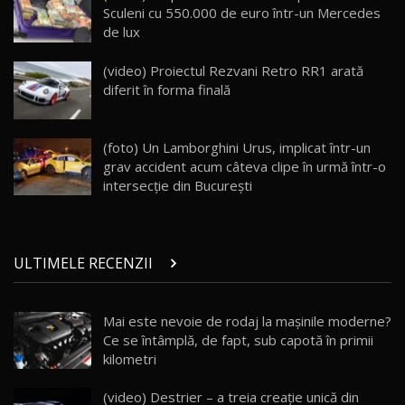
Van Electric Testat în Moldova / AutoBlog.MD
Sculeni cu 550.000 de euro într-un Mercedes
26:38
de lux
Land Rover Defender OCTA Edition One: Cel
(video) Proiectul Rezvani Retro RR1 arată
mai Exclusiv și Puternic Defender Testat în
25
32:21
Moldova
diferit în forma finală
Porsche 911 Spirit 70 / Test Drive
AutoBlog.MD
26
(foto) Un Lamborghini Urus, implicat într-un
10:57
grav accident acum câteva clipe în urmă într-o
intersecţie din București
Test Drive: Noile modele FENDT! Cum e să
conduci un tractor?!
27
22:49
ULTIMELE RECENZII
Noul Geely Monjaro 2025! Mai ieftin și mai
dotat / Test Drive AutoBlog.MD
28
23:05
Mai este nevoie de rodaj la mașinile moderne?
Ce se întâmplă, de fapt, sub capotă în primii
ZEEKR 9X - PRIMUL TEST DRIVE ÎN ROMÂNĂ!
CUM SE CONDUCE?
29
kilometri
33:40
(video) Destrier – a treia creație unică din