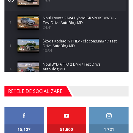
Noul Toyota RAV4 Hybrid GR SPORT AWD-i /
Test Drive AutoBlog.MD
2
24:41
Škoda Kodiaq iV PHEV - cât consumă?! / Test
Drive AutoBlog.MD
3
10:34
Noul BYD ATTO 2 DM-i / Test Drive
AutoBlog.MD
4
17:35
Noul Mercedes-Benz S-Class facelift (S 580
REȚELE DE SOCIALIZARE
4MATIC V223) / Test Drive AutoBlog.MD
5
27:33
HAVAL H5 / Test Drive AutoBlog.MD
11:58
6
15,127
51,600
4 721