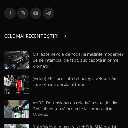
ROX 01: Test drive cu noul SUV chinezesc care
combină aventura cu luxul / AutoBlog.MD
13
36:08
ZEEKR 9X în Moldova: Am condus gigantul
chinez care face lumea să se întoarcă după el
14
CELE MAI RECENTE ȘTIRI
17:27
/ AutoBlog.MD
Noua Mazda CX-5 / Test Drive AutoBlog.MD
Mai este nevoie de rodaj la mașinile moderne?
14:37
15
Ce se întâmplă, de fapt, sub capotă în primii
kilometri
Cum merge? Škoda Octavia 4×4 DSG facelift //
AutoBlogMD
(video) SRT prezintă tehnologia eBoost Air
16
13:10
care elimină decalajul turbo
Lotus Eletre R / Test Drive AutoBlog.MD
20:06
17
ANRE: Detensionarea relativă a situației din
Golf influențează prețurile la carburanți în
Moldova
Va fi modelul nr.1 BYD în Moldova? BYD Seal U
DM-i / Test Drive AutoBlog.MD
18
(foto/video) Imaginea zilei: Și în SUA polițiștii
30:08