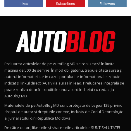
Lotus Emira Turbo SE / Test Drive
Likes
Subscribers
Followers
AutoBlog.MD
7
24:06
Noul Škoda Kodiaq RS / Test Drive
AutoBlog.MD în premieră națională
8
15:08
Noul Geely EX2 / Test Drive AutoBlog.MD
15:22
9
Preluarea articolelor de pe AutoBlog.MD se realizează în limita
Mercedes-AMG E 53 HYBRID 4MATIC+ / Test
maximă de 500 de semne. În mod obligatoriu, trebuie citată sursa și
Drive AutoBlog.MD
10
autorul informației, iar în cazul portalurilor informaționale trebuie
16:27
indicat și linkul direct (ACTIV) la sursă în lead. Prelucarea integrală se
poate realiza doar în condițiile unui acord încheiat cu redacţia
Noul Volvo ES90 / Test Drive AutoBlog.MD
AutoBlog.MD.
27:58
11
Materialele de pe AutoBlog.MD sunt protejate de Legea 139 privind
dreptul de autor și drepturile conexe, inclusiv de Codul Deontologic
Noul MG HS / Test Drive AutoBlog.MD
al Jurnalistului din Republica Moldova.
16:48
12
De către cititori, like-urile şi share-urile articolelor SUNT SALUTATE!